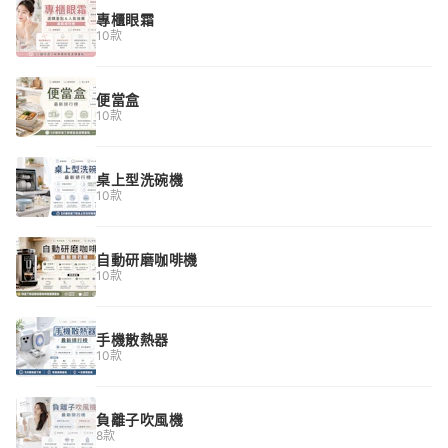
專櫃眼霜
10款
便當盒
10款
桌上型洗碗機
10款
自動研磨咖啡機
10款
手機散熱器
10款
負離子吹風機
8款