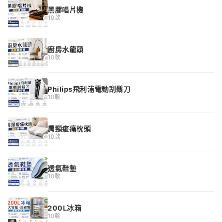
黑膠唱片機
10款
廚房水龍頭
10款
Philips飛利浦電動刮鬍刀
10款
肩頸痠痛枕頭
10款
透氣鞋墊
10款
200L冰箱
10款