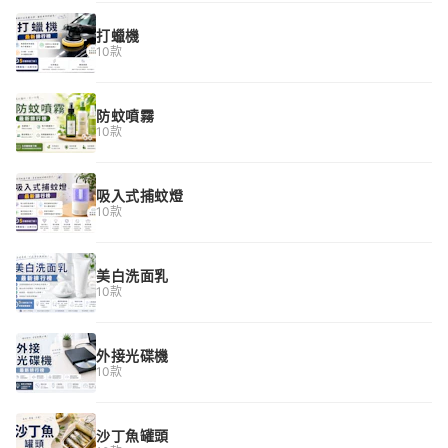
打蠟機
10款
防蚊噴霧
10款
吸入式捕蚊燈
10款
美白洗面乳
10款
外接光碟機
10款
沙丁魚罐頭