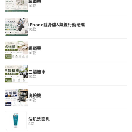
蟑螂藥
10款
iPhone隨身碟&無線行動硬碟
10款
螞蟻藥
10款
三陽機車
10款
洗碗機
10款
油肌洗面乳
9款