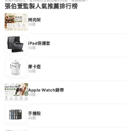
依據內容狀況，會有無法全數回覆的可能，敬請諒解。
張伯萱監製人氣推薦排行榜
烤肉架
10款
iPad保護套
10款
摩卡壺
10款
Apple Watch錶帶
10款
手機殼
49款