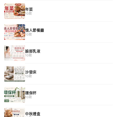
年菜
10款
情人節餐廳
10款
臉部乳液
10款
沙發床
10款
環保杯
10款
中秋禮盒