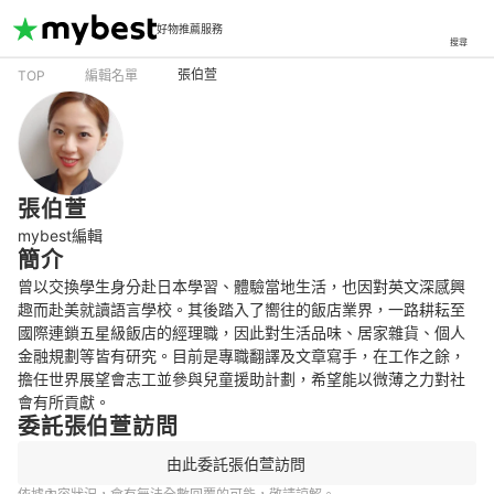
好物推薦服務
搜尋
張伯萱
TOP
編輯名單
張伯萱
mybest編輯
簡介
曾以交換學生身分赴日本學習、體驗當地生活，也因對英文深感興
趣而赴美就讀語言學校。其後踏入了嚮往的飯店業界，一路耕耘至
國際連鎖五星級飯店的經理職，因此對生活品味、居家雜貨、個人
金融規劃等皆有研究。目前是專職翻譯及文章寫手，在工作之餘，
擔任世界展望會志工並參與兒童援助計劃，希望能以微薄之力對社
會有所貢獻。
委託張伯萱訪問
由此委託張伯萱訪問