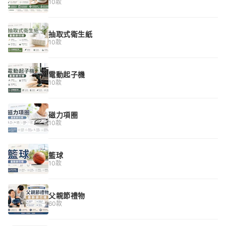
10款
抽取式衛生紙
10款
電動起子機
10款
磁力項圈
10款
籃球
10款
父親節禮物
60款