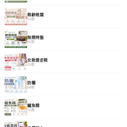
熟齡眼霜
10款
無煙烤盤
10款
女款健走鞋
10款
防曬
68款
鱸魚精
10款