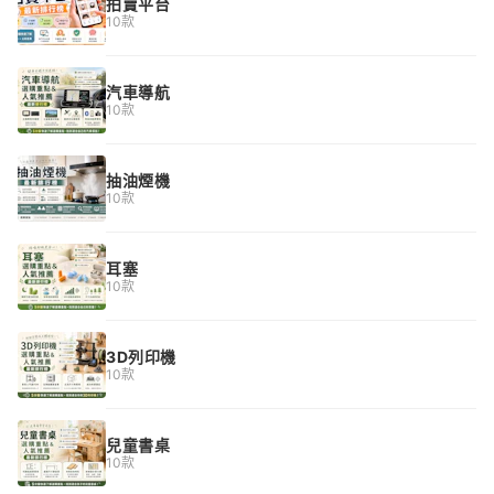
拍賣平台
10款
汽車導航
10款
抽油煙機
10款
耳塞
10款
3D列印機
10款
兒童書桌
10款