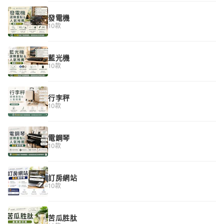
發電機
10款
藍光機
10款
行李秤
10款
電鋼琴
10款
訂房網站
10款
苦瓜胜肽