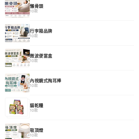
懶骨頭
10款
行李箱品牌
10款
微波便當盒
10款
內視鏡式掏耳棒
10款
貓乾糧
10款
吸頂燈
10款