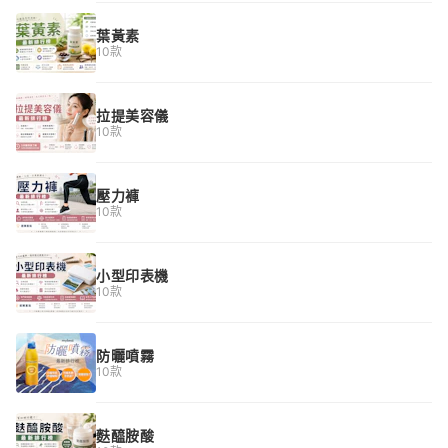
葉黃素
10款
拉提美容儀
10款
壓力褲
10款
小型印表機
10款
防曬噴霧
10款
麩醯胺酸