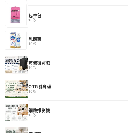
包中包
10款
乳酸菌
10款
商務後背包
10款
OTG隨身碟
10款
網路攝影機
10款