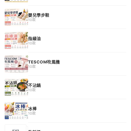
嬰兒學步鞋
10款
指緣油
10款
TESCOM吹風機
10款
不沾鍋
10款
冰棒
10款