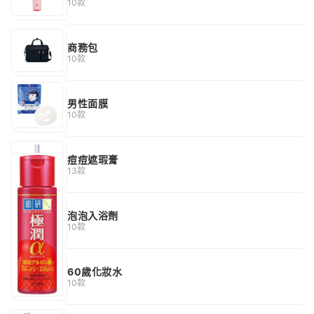
10款
商務包
10款
男性面膜
10款
痘痘遮瑕膏
13款
泡泡入浴劑
10款
60歲化妝水
10款