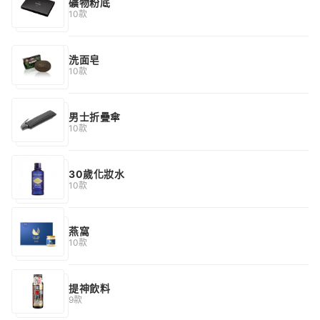
礦物粉底
10款
洗面皂
10款
男士折疊傘
10款
30歲化妝水
10款
燕窩
10款
提神飲料
9款