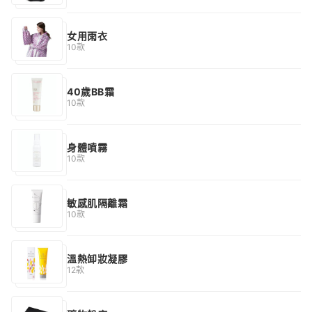
女用雨衣
10款
40歲BB霜
10款
身體噴霧
10款
敏感肌隔離霜
10款
溫熱卸妝凝膠
12款