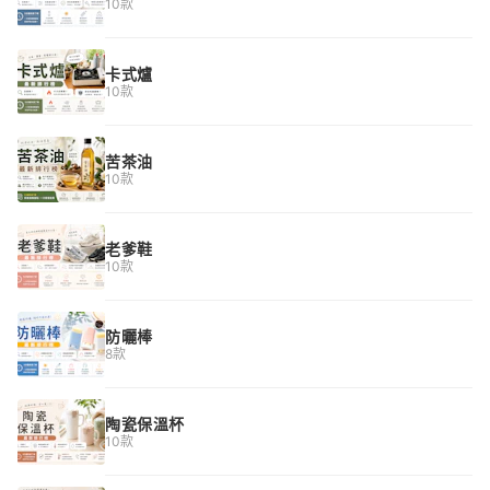
10款
卡式爐
10款
苦茶油
10款
老爹鞋
10款
防曬棒
8款
陶瓷保溫杯
10款