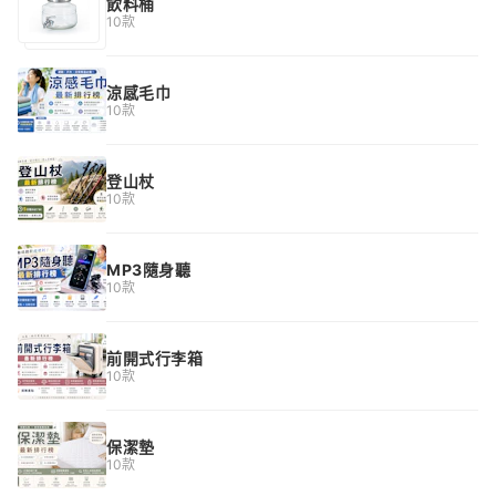
飲料桶
10款
涼感毛巾
10款
登山杖
10款
MP3隨身聽
10款
前開式行李箱
10款
保潔墊
10款