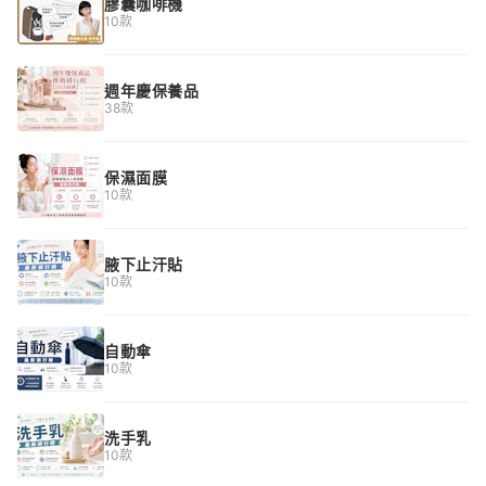
膠囊咖啡機
10款
週年慶保養品
38款
保濕面膜
10款
腋下止汗貼
10款
自動傘
10款
洗手乳
10款