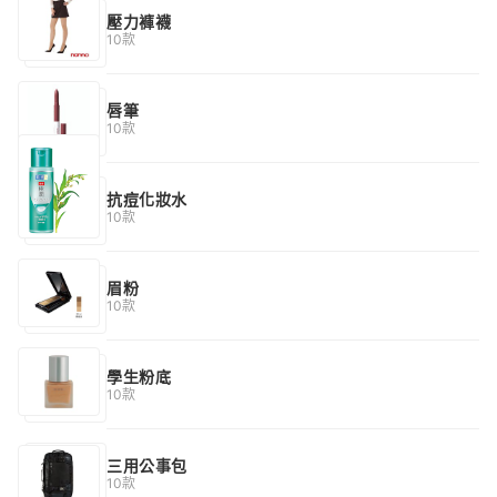
壓力褲襪
10款
唇筆
10款
抗痘化妝水
10款
眉粉
10款
學生粉底
10款
三用公事包
10款