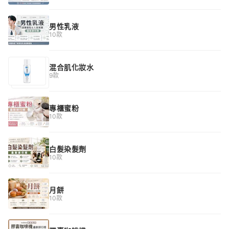
男性乳液
10款
混合肌化妝水
9款
專櫃蜜粉
10款
白髮染髮劑
10款
月餅
10款