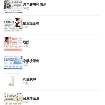
週年慶男性商品
50款
駝背矯正帶
10款
眼膜
10款
涼感枕頭套
10款
抗痘肥皂
10款
保濕精華液
10款