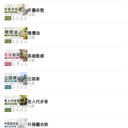
折疊床墊
10款
橄欖油
10款
高雄髮廊
10款
公路車
10款
老人代步車
10款
升降曬衣架