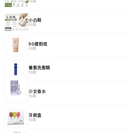
10款
小白鞋
10款
50歲粉底
10款
養髮洗髮精
10款
少女香水
10款
牙刷盒
10款