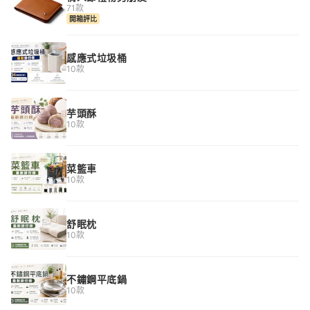
71款
開箱評比
感應式垃圾桶
10款
芋頭酥
10款
菜籃車
10款
舒眠枕
10款
不鏽鋼平底鍋
10款