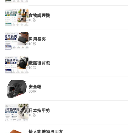
食物調理機
10款
男用長夾
10款
電腦後背包
10款
安全帽
60款
日本指甲剪
10款
情人節禮物男朋友