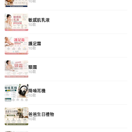
10款
敏感肌乳液
10款
護足霜
10款
頸霜
10款
降噪耳機
10款
爸爸生日禮物
10款