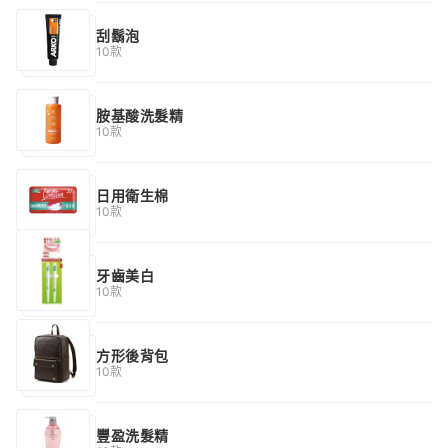
刮鬍泡
10款
胺基酸洗髮精
10款
日用衛生棉
10款
牙齒美白
10款
方形後背包
10款
豐盈洗髮精