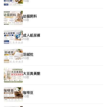
10款
幼貓飼料
10款
成人紙尿褲
10款
羽絨枕
10款
大豆異黃酮
10款
咖啡豆
10款