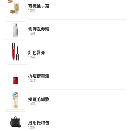
有機護手霜
10款
修護洗髮精
10款
紅色唇膏
10款
抗痘精華液
10款
接睫毛卸妝
10款
男用托特包
10款