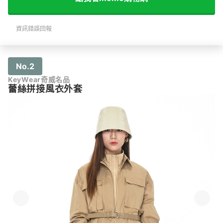
資訊錯誤回報
No.2
KeyWear奇威名品
蕾絲拼接風衣外套