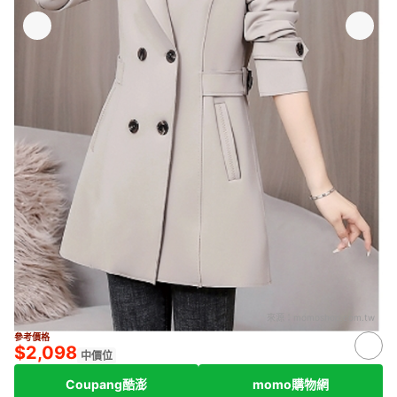
來源：
momoshop.com.tw
參考價格
$2,098
中價位
Coupang酷澎
momo購物網