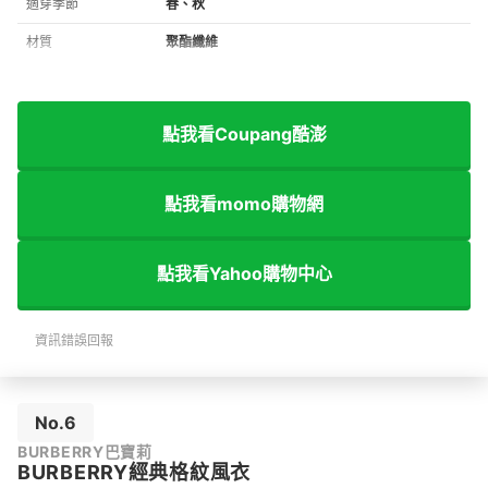
適穿季節
春、秋
材質
聚酯纖維
點我看Coupang酷澎
點我看momo購物網
點我看Yahoo購物中心
資訊錯誤回報
No.6
BURBERRY巴寶莉
BURBERRY經典格紋風衣