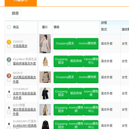
篩選
詳情
商品
圖片
價格
款式
適用
CHACO
1
Coupang酷澎
momo購物網
風衣外套
女性
中長版風衣
KeyWear奇威名品
Coupang
Yahoo購物
2
蝦皮商城
風衣外套
女性
酷澎
中心
蕾絲拼接風衣外套
MON’S
3
Coupang酷澎
momo購物網
法式精品經典風衣
風衣外套
女性
外套
COVERNAT
Coupang
momo購物
4
蝦皮商城
女款牛角釦長版風
風衣外套
女性
酷澎
網
衣外套
ILEY伊蕾
Coupang
momo購物
Yahoo購物
5
復古質感長版風衣
風衣外套
女性
酷澎
網
中心
外套
BURBERRY巴寶莉
Coupang
momo購物
Yahoo購物
6
BURBERRY經典格
風衣外套
女性
酷澎
網
中心