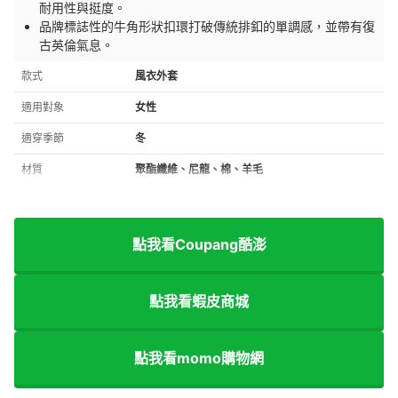
耐用性與挺度。
品牌標誌性的牛角形狀扣環打破傳統排釦的單調感，並帶有復
古英倫氣息。
款式
風衣外套
適用對象
女性
適穿季節
冬
材質
聚酯纖維、尼龍、棉、羊毛
點我看Coupang酷澎
點我看蝦皮商城
點我看momo購物網