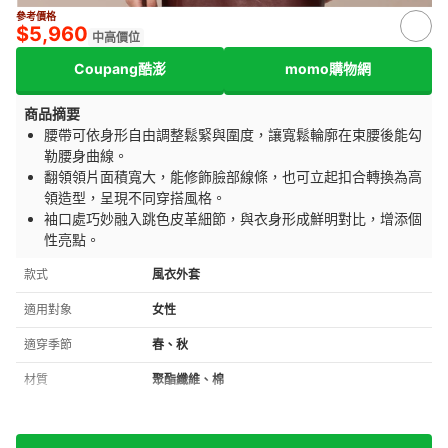
參考價格
$5,960
中高價位
Coupang酷澎
momo購物網
商品摘要
腰帶可依身形自由調整鬆緊與圍度，讓寬鬆輪廓在束腰後能勾
勒腰身曲線。
翻領領片面積寬大，能修飾臉部線條，也可立起扣合轉換為高
領造型，呈現不同穿搭風格。
袖口處巧妙融入跳色皮革細節，與衣身形成鮮明對比，增添個
性亮點。
款式
風衣外套
適用對象
女性
適穿季節
春、秋
材質
聚酯纖維、棉