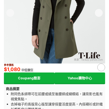
來源：
tw.buy.yahoo.com
參考價格
$1,080
中低價位
Coupang酷澎
Yahoo購物中心
商品摘要
附同色系綁帶可在前腰或繞至後腰綁成蝴蝶結，讓背影也能有
視覺焦點。
去掉袖子的長版背心版型讓穿搭靈活度提高，內搭襯衫或針織