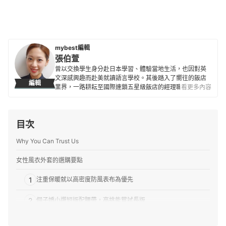
mybest編輯
張伯萱
曾以交換學生身分赴日本學習、體驗當地生活，也因對英
文深感興趣而赴美就讀語言學校。其後踏入了嚮往的飯店
編輯
業界，一路耕耘至國際連鎖五星級飯店的經理職，因此對
看更多內容
生活品味、居家雜貨、個人金融規劃等皆有研究。目前是
專職翻譯及文章寫手，在工作之餘，擔任世界展望會志工
並參與兒童援助計劃，希望能以微薄之力對社會有所貢
目次
獻。
張伯萱的簡介
Why You Can Trust Us
女性風衣外套的選購要點
1
注重保暖就以高密度防風表布為優先
2
個子嬌小選短版配腰帶，高挑能嘗試長版
3
直筒最不挑人，梨形身材能用A字型幫助修飾