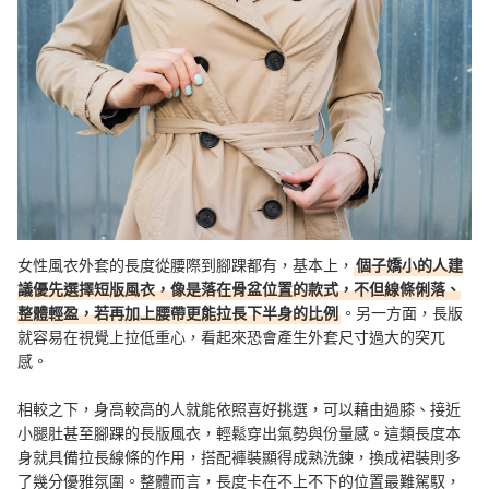
女性風衣外套的長度從腰際到腳踝都有，基本上，
個子嬌小的人建
議優先選擇短版風衣，像是落在骨盆位置的款式，不但線條俐落、
整體輕盈，若再加上腰帶更能拉長下半身的比例
。另一方面，長版
就容易在視覺上拉低重心，看起來恐會產生外套尺寸過大的突兀
感。
相較之下，身高較高的人就能依照喜好挑選，可以藉由過膝、接近
小腿肚甚至腳踝的長版風衣，輕鬆穿出氣勢與份量感。這類長度本
身就具備拉長線條的作用，搭配褲裝顯得成熟洗鍊，換成裙裝則多
了幾分優雅氛圍。整體而言，長度卡在不上不下的位置最難駕馭，