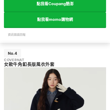
點我看Coupang酷澎
點我看momo購物網
資訊錯誤回報
No.4
COVERNAT
女款牛角釦長版風衣外套