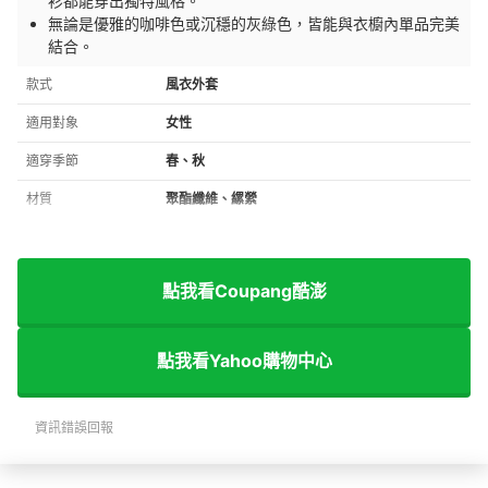
衫都能穿出獨特風格。
無論是優雅的咖啡色或沉穩的灰綠色，皆能與衣櫥內單品完美
結合。
款式
風衣外套
適用對象
女性
適穿季節
春、秋
材質
聚酯纖維、縲縈
點我看Coupang酷澎
點我看Yahoo購物中心
資訊錯誤回報