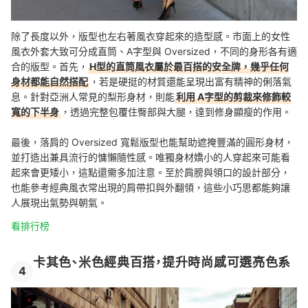
除了長度以外，版型也左右著風衣穿起來的造型感。市面上的女性
風衣外套大致可分成直筒、A字型與 Oversized，不同的身形各有適
合的版型。首先，
H型的直筒風衣屬於最百搭的安全牌，幾乎任何
身材都能自然搭配
，若是硬挺的材質還能呈現出富有精神的俐落氣
息。針對亞洲人常見的梨形身材，則能
利用 A字型的剪裁來修飾較
寬的下半身
，透過完整包覆住臀部與大腿，達到修身顯瘦的作用。
最後，落肩的 Oversized 寬鬆版型也能幫助遮掩豐滿的圓形身材，
並打造出兼具流行的慵懶隨性感。唯獨身材嬌小的人穿起來可能看
起來會更矮小，這點還需多加注意。至於肩膀與領口的設計部分，
也能參考經典風衣常出現的肩帶扣與外翻領，這些小巧思都能夠讓
人展現出氣勢與朝氣。
看排行榜
卡其色、米色經典百搭，提升時尚感可選亮色系
4