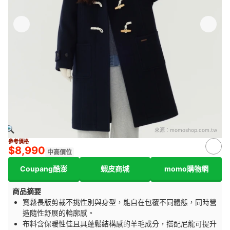
來源：
momoshop.com.tw
參考價格
$8,990
中高價位
Coupang酷澎
蝦皮商城
momo購物網
商品摘要
寬鬆長版剪裁不挑性別與身型，能自在包覆不同體態，同時營
造隨性舒展的輪廓感。
布料含保暖性佳且具蓬鬆結構感的羊毛成分，搭配尼龍可提升