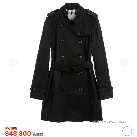
來源：
tw.buy.yahoo.com
參考價格
$48,800
高價位