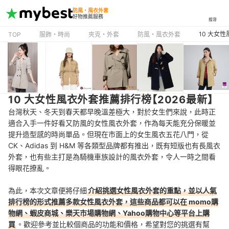
防風・風衣外套
好物推薦服務
搜尋
10 大女
TOP
服飾・時尚
夾克・外套
防風・風衣外套
10 大女性風衣外套推薦排行榜【2026最新】
台灣秋天、冬天到春天都早晚溫差極大，對於女生們來說，此時正
適合入手一件好看又防風的女性風衣外套，作為每天能充分保暖並
提升造型感的時尚單品。但現在市面上的女生風衣五花八門，從
CK、Adidas 到 H&M 等各類型品牌都有推出，既有短版也有長風衣
外套，也有些主打是為騎機車族設計的風衣外套，令人一時之間看
得眼花撩亂。
為此，本次文章便將仔細
介紹挑選女性風衣外套的重點，並以人氣
排行榜的形式推薦多款女性風衣外套，這些商品都可以在 momo購
物網、蝦皮商城、樂天市場購物網、Yahoo購物中心等平台上購
買
。歡迎參考並比較個商品的功能和價格，希望對您的挑選有幫