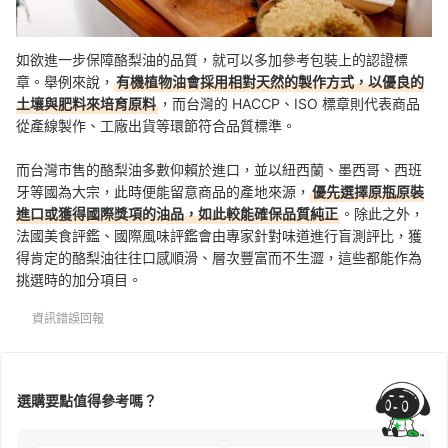
如欲進一步保障酪梨油的品質，就可以多加參考包裝上的認證標
章。舉例來說，
有機植物油會採用相對天然的製作方式，以優良的
土壤與肥料來培育原料
，而台灣的 HACCP、ISO 標章則代表商品
從產線製作、工廠出貨等環節符合品質標準。
而台灣市售的酪梨油多數仰賴於進口，並以紐西蘭、墨西哥、西班
牙等國為大宗，此時便能留意商品的產地來源，
優先選擇原瓶原裝
進口或獲得國際獎項的油品，如此較能確保品質純正
。除此之外，
法國美食評鑑、國際風味評鑑會由專家針對味道進行盲測評比，獲
得肯定的酪梨油往往口感順滑、層次豐富而不生澀，這些都能作為
挑選時的加分項目。
資訊錯誤回報
選購要點值得參考嗎？