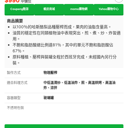
$990
中價位
Coupang酷澎
蝦皮商城
momo購物網
Yahoo購物中心
商品摘要
以100％的哈斯酪梨品種壓榨而成，果肉的油脂含量高。
油質的穩定性在同類植物油中表現突出，煎、煮、炒、炸皆適
用。
不飽和脂肪酸總比例達81％，其中的單元不飽和脂肪酸佔
67％。
原料種植、壓榨與裝罐全程於西班牙完成，未經國內另行分
裝。
製作方式
物理壓榨
適合料理方式
中低溫清炒、低溫油炸、煎、高溫烘烤、高溫油
炸、涼拌
容器類型
玻璃罐
不透明包裝