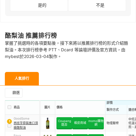
是的
不是
酪梨油 推薦排行榜
掌握了挑選時的各項要點後，接下來將以推薦排行榜的形式介紹酪
梨油。本次排行榜參考 PTT、Dcard 等論壇評價及官方資訊，由
mybest於2026-03-04製作。
人氣排行
篩選
詳情
商品
圖片
價格
製作方式
適合
GoodSome
中低
Coupang
momo購物
1
蝦皮商城
西班牙原裝進口頂
物理壓榨
低溫
酷澎
網
煎、
級酪梨油
烤、
炸、
Enya
涼拌