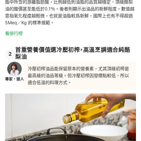
脂中所含的游離脂肪酸，比例越低則油脂的品質越穩定，頂級酪梨
油的酸價甚至能低於0.1％。後者則顯示出油品的新鮮程度，數值越
意指氧化程度越輕微，也就是油脂較爲新鮮，國際上也有不得超過
5Meq／Kg 的標準規範。
看排行榜
首重營養價值選冷壓初榨，高溫烹調適合純酪
2
梨油
冷壓初榨油品能保留原本的營養素，尤其頂級初榨是
最高級的油品等級。但冷壓初榨因發煙點較低，所以
專家・達人
適合低溫的料理方式。