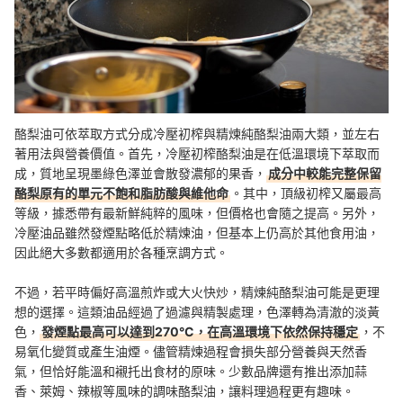
酪梨油可依萃取方式分成冷壓初榨與精煉純酪梨油兩大類，並左右
著用法與營養價值。首先，冷壓初榨酪梨油是在低溫環境下萃取而
成，質地呈現墨綠色澤並會散發濃郁的果香，
成分中較能完整保留
酪梨原有的單元不飽和脂肪酸與維他命
。其中，頂級初榨又屬最高
等級，據悉帶有最新鮮純粹的風味，但價格也會隨之提高。另外，
冷壓油品雖然發煙點略低於精煉油，但基本上仍高於其他食用油，
因此絕大多數都適用於各種烹調方式。
不過，若平時偏好高溫煎炸或大火快炒，精煉純酪梨油可能是更理
想的選擇。這類油品經過了過濾與精製處理，色澤轉為清澈的淡黃
色，
發煙點最高可以達到270°C，在高溫環境下依然保持穩定
，不
易氧化變質或產生油煙。儘管精煉過程會損失部分營養與天然香
氣，但恰好能溫和襯托出食材的原味。少數品牌還有推出添加蒜
香、萊姆、辣椒等風味的調味酪梨油，讓料理過程更有趣味。