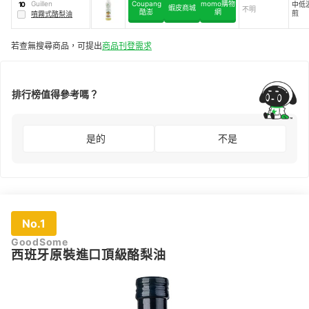
Guillen
Coupang
momo購物
中低
10
蝦皮商城
不明
酷澎
網
煎
噴霧式酪梨油
若查無搜尋商品，可提出
商品刊登需求
排行榜值得參考嗎？
是的
不是
No.1
GoodSome
西班牙原裝進口頂級酪梨油