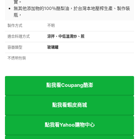
實。
無其他添加物的100％酪梨油，於台灣本地壓榨生產、製作裝
瓶，
製作方式
不明
適合料理方式
涼拌、中低溫清炒、煎
容器類型
玻璃罐
不透明包裝
點我看Coupang酷澎
點我看蝦皮商城
點我看Yahoo購物中心