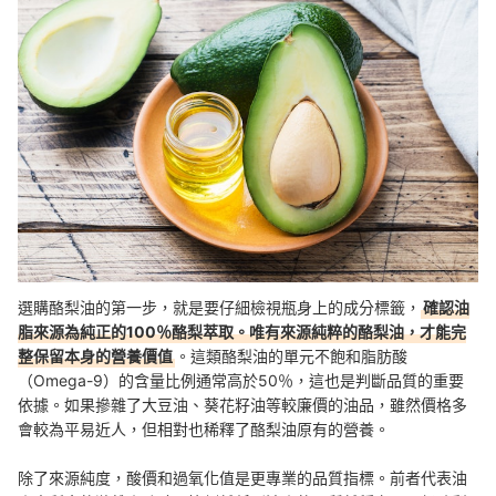
選購酪梨油的第一步，就是要仔細檢視瓶身上的成分標籤，
確認油
脂來源為純正的100％酪梨萃取。唯有來源純粹的酪梨油，才能完
整保留本身的營養價值
。這類酪梨油的單元不飽和脂肪酸
（Omega-9）的含量比例通常高於50％，這也是判斷品質的重要
依據。如果摻雜了大豆油、葵花籽油等較廉價的油品，雖然價格多
會較為平易近人，但相對也稀釋了酪梨油原有的營養。
除了來源純度，酸價和過氧化值是更專業的品質指標。前者代表油