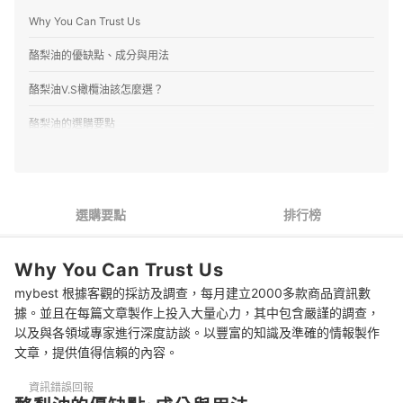
Why You Can Trust Us
酪梨油的優缺點、成分與用法
酪梨油V.S橄欖油該怎麼選？
酪梨油的選購要點
1
以標示清晰的100％酪梨油為優先
2
首重營養價值選冷壓初榨，高溫烹調適合純酪梨油
選購要點
排行榜
3
選符合日常用量的深色玻璃瓶裝
Why You Can Trust Us
4
具國際認證並通過安全檢測更安心
mybest 根據客觀的採訪及調查，每月建立2000多款商品資訊數
酪梨油 推薦排行榜
據。並且在每篇文章製作上投入大量心力，其中包含嚴謹的調查，
以及與各領域專家進行深度訪談。以豐富的知識及準確的情報製作
參考其他營養的亞麻仁油、玄米油及橄欖油
文章，提供值得信賴的內容。
資訊錯誤回報