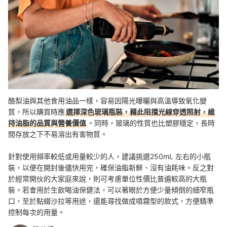
酪梨油與其他食用油品一樣，容易因陽光曝曬與高溫導致氧化變
質，所以購買時應
選擇深色玻璃瓶裝，藉此阻擋光線穿透照射，維
持油脂的品質與營養價值
。同時，玻璃的性質也比塑膠穩定，長時
間存放之下不易溶出有害物質。
針對使用頻率較低或用量較少的人，建議挑選250mL 左右的小瓶
裝，以便在開封後儘快用完，確保油脂新鮮、沒有油耗味。反之對
於經常開伙的大家庭來說，則可考慮單位性價比普遍較高的大瓶
裝。若會用於生飲喝油保健法，可以著眼於方便少量傾倒的細窄瓶
口，至於點綴沙拉等用途，還能尋找做成噴霧型的款式，方便精準
控制每次的用量。