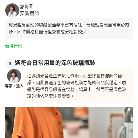
營養師
安營養師
經過脫臭處理的純酪梨油幾乎沒有油味，發煙點最高而可用於煎
炒，同時價格也最低但營養成分相對較少。
看排行榜
選符合日常用量的深色玻璃瓶裝
3
油遇到光會產生光氧化作用，而塑膠會有溶解的疑
慮，因此要選深色的玻璃瓶裝才能確保品質穩定。噴
專家・達人
瓶則是很容易噴灑在食材、鍋具上，然而不是深色玻
璃的話依然要注意變質。