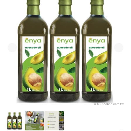
來源：
feebee.com.tw