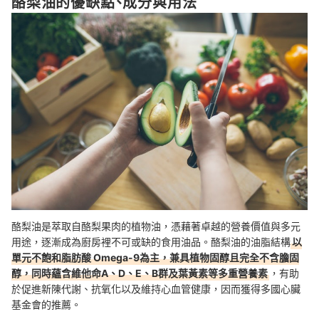
酪梨油的優缺點、成分與用法
酪梨油是萃取自酪梨果肉的植物油，憑藉著卓越的營養價值與多元
用途，逐漸成為廚房裡不可或缺的食用油品。酪梨油的油脂結構
以
單元不飽和脂肪酸 Omega-9為主，兼具植物固醇且完全不含膽固
醇，同時蘊含維他命A、D、E、B群及葉黃素等多重營養素
，有助
於促進新陳代謝、抗氧化以及維持心血管健康，因而獲得多國心臟
基金會的推薦。