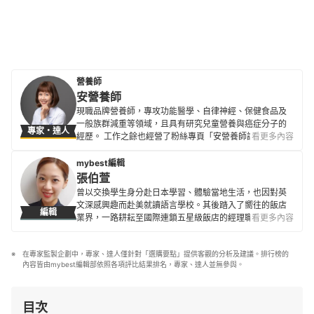
營養師
安營養師
現職品牌營養師，專攻功能醫學、自律神經、保健食品及
一般族群減重等領域，且具有研究兒童營養與癌症分子的
專家・達人
經歷。 工作之餘也經營了粉絲專頁「安營養師說營養」，
看更多內容
致力推廣正確的營養知識、觀念，提倡好好吃飯、吃得營
養，並歡迎所有對營養學有興趣的人前往粉絲專頁聊聊
mybest編輯
天。
張伯萱
安營養師的簡介
曾以交換學生身分赴日本學習、體驗當地生活，也因對英
文深感興趣而赴美就讀語言學校。其後踏入了嚮往的飯店
編輯
業界，一路耕耘至國際連鎖五星級飯店的經理職，因此對
看更多內容
生活品味、居家雜貨、個人金融規劃等皆有研究。目前是
專職翻譯及文章寫手，在工作之餘，擔任世界展望會志工
在專家監製企劃中，專家、達人僅針對「選購要點」提供客觀的分析及建議。排行榜的
並參與兒童援助計劃，希望能以微薄之力對社會有所貢
內容皆由mybest編輯部依照各項評比結果排名，專家、達人並無參與。
獻。
張伯萱的簡介
目次