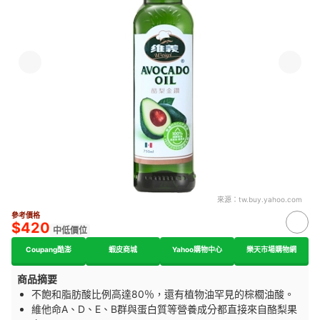
來源：
tw.buy.yahoo.com
參考價格
$420
中低價位
Coupang酷澎
蝦皮商城
Yahoo購物中心
樂天市場購物網
商品摘要
不飽和脂肪酸比例高達80％，還有植物油罕見的棕櫚油酸。
維他命A、D、E、B群與蛋白質等營養成分都直接來自酪梨果