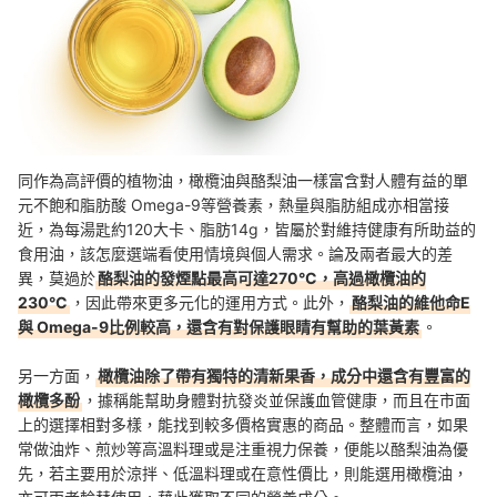
同作為高評價的植物油，橄欖油與酪梨油一樣富含對人體有益的單
元不飽和脂肪酸 Omega-9等營養素，熱量與脂肪組成亦相當接
近，為每湯匙約120大卡、脂肪14g，皆屬於對維持健康有所助益的
食用油，該怎麼選端看使用情境與個人需求。論及兩者最大的差
異，莫過於
酪梨油的發煙點最高可達270°C，高過橄欖油的
230°C
，因此帶來更多元化的運用方式。此外，
酪梨油的維他命E
與 Omega-9比例較高，還含有對保護眼睛有幫助的葉黃素
。
另一方面，
橄欖油除了帶有獨特的清新果香，成分中還含有豐富的
橄欖多酚
，據稱能幫助身體對抗發炎並保護血管健康，而且在市面
上的選擇相對多樣，能找到較多價格實惠的商品。整體而言，如果
常做油炸、煎炒等高溫料理或是注重視力保養，便能以酪梨油為優
先，若主要用於涼拌、低溫料理或在意性價比，則能選用橄欖油，