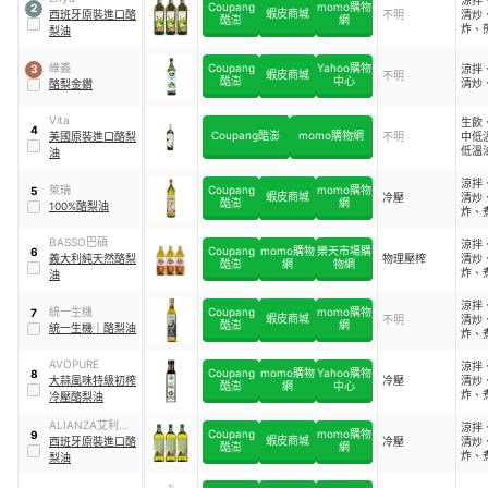
Coupang
momo購物
2
蝦皮商城
西班牙原裝進口酪
不明
清炒
酷澎
網
炸、
梨油
油炸
烤
維義
Coupang
Yahoo購物
涼拌
3
蝦皮商城
不明
酷澎
中心
清炒
酪梨金鑽
Vita
生飲
4
Coupang酷澎
momo購物網
美國原裝進口酪梨
不明
中低
低溫
油
／滷
溫烘
涼拌
萊瑞
Coupang
momo購物
5
油炸
蝦皮商城
冷壓
清炒
酷澎
網
100%酪梨油
炸、
煎、
烤、
BASSO巴碩
涼拌
Coupang
momo購物
樂天市場購
6
義大利純天然酪梨
物理壓榨
清炒
酷澎
網
物網
炸、
油
煎、
烤、
涼拌
統一生機
Coupang
momo購物
7
蝦皮商城
不明
清炒
酷澎
網
統一生機
｜
酪梨油
炸、
煎、
烤、
AVOPURE
涼拌
Coupang
momo購物
Yahoo購物
8
炸、
大蒜風味特級初榨
冷壓
清炒
酷澎
網
中心
炸、
冷壓酪梨油
煎、
烤、
ALIANZA艾利安
涼拌
Coupang
momo購物
9
蝦皮商城
莎
西班牙原裝進口酪
冷壓
清炒
酷澎
網
炸、
梨油
煎、
烤、