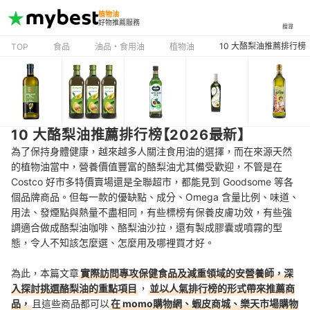
植物油
好物推薦服務
搜尋
10 大酪梨油推薦排行榜
TOP
食品
油品・食用油
植物油
10 大酪梨油推薦排行榜【2026最新】
為了保持身體健康，越來越多人關注食用油的選擇，而在來源天然
的植物油當中，營養價值豐富的酪梨油尤其備受歡迎，不管是在
Costco 好市多特價賣場還是全聯超市，都能見到 Goodsome 等各
個品牌商品。但每一款的優缺點、成分、Omega 含量比例、味道、
用法、發煙點與熱量不盡相同，有些標榜有保養皮膚功效，有些強
調適合做成酪梨油咖啡、酪梨油沙拉，還有製成膠囊或噴霧的型
態，令人不知該怎麼選、怎麼用及哪裡買才好。
為此，本篇文章
實際訪問專攻保健食品及減重領域的安營養師，深
入探討挑選酪梨油的重點項目
，
並以人氣排行榜的形式帶來推薦商
品，
且這些商品都可以
在 momo購物網、蝦皮商城、樂天市場購物