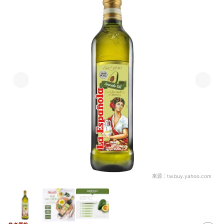
來源：
tw.buy.yahoo.com