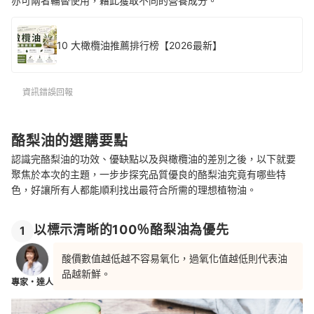
亦可兩者輪替使用，藉此獲取不同的營養成分。
10 大橄欖油推薦排行榜【2026最新】
資訊錯誤回報
酪梨油的選購要點
認識完酪梨油的功效、優缺點以及與橄欖油的差別之後，以下就要
聚焦於本次的主題，一步步探究品質優良的酪梨油究竟有哪些特
色，好讓所有人都能順利找出最符合所需的理想植物油。
以標示清晰的100％酪梨油為優先
1
酸價數值越低越不容易氧化，過氧化值越低則代表油
品越新鮮。
專家・達人