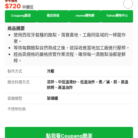
參考價格
$720
中價位
Coupang酷澎
蝦皮商城
momo購物網
Yahoo購物中心
商品摘要
使用西班牙栽種的酪梨，落實產地、工廠同區域的一條龍作
業。
等待每顆酪梨自然熟成之後，就採收進當地加工廠進行壓榨。
經由高規格的嚴格控管作業流程，確保每一滴酪梨油都是鮮
榨。
製作方式
冷壓
適合料理方式
涼拌、中低溫清炒、低溫油炸、煮／滷、煎、高溫
烘烤、高溫油炸
容器類型
玻璃罐
不透明包裝
點我看Coupang酷澎