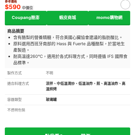
參考價格
$590
中價位
Coupang酷澎
蝦皮商城
momo購物網
商品摘要
含有酪梨的營養精髓，符合美國心臟協會建議的脂肪酸比。
原料選用西班牙南部的 Hass 與 Fuerte 品種酪梨，於當地生
產製造。
耐高溫達260°C，適用於各式料理方式，同時遵循 IFS 國際食
品標準。
製作方式
不明
適合料理方式
涼拌、中低溫清炒、低溫油炸、煎、高溫油炸、高
溫烘烤
容器類型
玻璃罐
不透明包裝