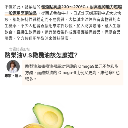
不僅如此，酪梨油的
發煙點高達230～270°C，耐高溫的能力超越
一般家用烹調油品
，從西式香煎牛排、日式炸天婦羅到中式大火快
炒，都能保持性質穩定而不易變質，大幅減少油煙與有害物質的產
生機率。不少人也會直接用來涼拌沙拉、加入防彈咖啡、融入生酮
飲食、直接生飲保養，還有業者製作成護膚護髮保養品、保健食品
膠囊，全方位運用酪梨油來維持健康。
資訊錯誤回報
酪梨油V.S橄欖油該怎麼選？
酪梨油和橄欖油都屬於健康的 Omega9單元不飽和脂
方酸，而酪梨油的 Omega-9比例又更高、維他命E 也
專家・達人
較多。