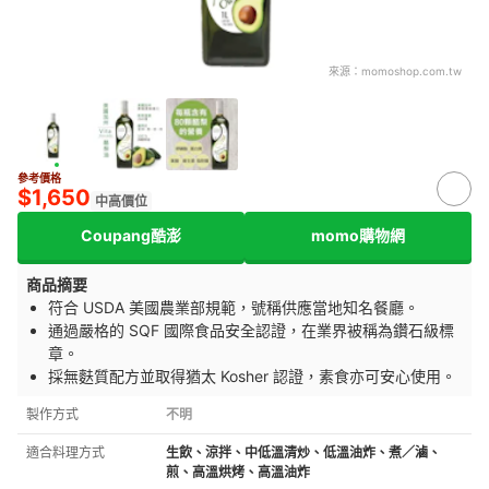
來源：
momoshop.com.tw
參考價格
$1,650
中高價位
Coupang酷澎
momo購物網
商品摘要
符合 USDA 美國農業部規範，號稱供應當地知名餐廳。
通過嚴格的 SQF 國際食品安全認證，在業界被稱為鑽石級標
章。
採無麩質配方並取得猶太 Kosher 認證，素食亦可安心使用。
製作方式
不明
適合料理方式
生飲、涼拌、中低溫清炒、低溫油炸、煮／滷、
煎、高溫烘烤、高溫油炸