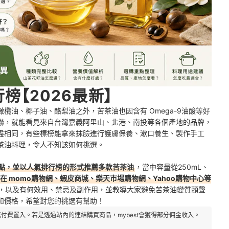
榜【2026最新】
欖油、椰子油、酪梨油之外，苦茶油也因含有 Omega-9油酸等好
聯，就能看見來自台灣嘉義阿里山、北港、南投等各個產地的品牌，
盡相同，有些標榜能拿來抹臉進行護膚保養、漱口養生、製作手工
茶油料理，令人不知該如何挑選。
點，並以人氣排行榜的形式推薦多款
苦茶油
，當中容量從250mL、
在 momo購物網、蝦皮商城、樂天市場購物網、Yahoo購物中心等
，以及有何效用、禁忌及副作用，並教導大家避免苦茶油變質顫聲
和價格，希望對您的挑選有幫助！
付費置入。若是透過站內的連結購買商品，mybest會獲得部分佣金收入。