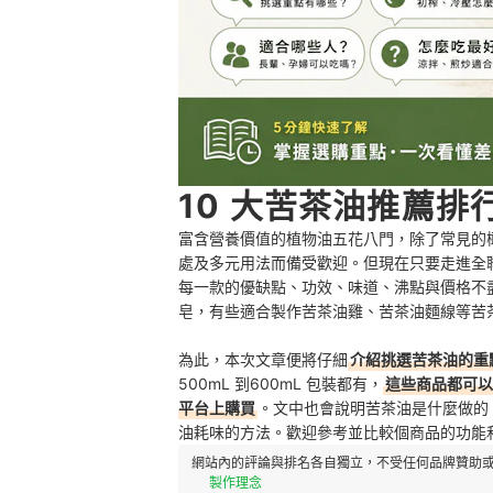
10 大苦茶油推薦排行
富含營養價值的植物油五花八門，除了常見的橄
處及多元用法而備受歡迎。但現在只要走進全
每一款的優缺點、功效、味道、沸點與價格不
皂，有些適合製作苦茶油雞、苦茶油麵線等苦
為此，本次文章便將仔細
介紹挑選
苦茶油
的重
500mL 到600mL 包裝都有，
這些商品都可以
平台上購買
。文中也會說明苦茶油是什麼做的
油耗味的方法。歡迎參考並比較個商品的功能
網站內的評論與排名各自獨立，不受任何品牌贊助或
製作理念