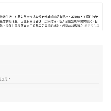
當地生活，也因對英文深感興趣而赴美就讀語言學校。其後踏入了嚮往的飯
飯店的經理職，因此對生活品味、居家雜貨、個人金融規劃等皆有研究。目
餘，擔任世界展望會志工並參與兒童援助計劃，希望能以微薄之力對社會有
看更多內容
差別是？
氣及營養更豐富
熱壓