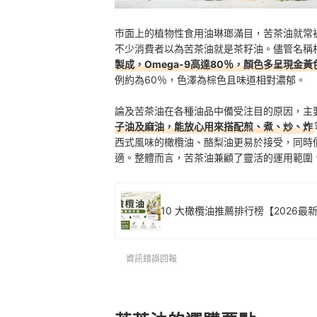
市面上的植物性食用油琳瑯滿目，苦茶油就常
不少消費者以為苦茶油就是茶籽油。儘管名稱
製成，Omega-9高達80％，顏色多呈現金
例約為60％，色澤為棕色且味道相對濃郁。
論及苦茶油在各種油品中備受注目的原因，主
子油及麻油，能放心用來搭配煎、煮、炒、炸
西式風味的橄欖油、酪梨油更易於接受，同時
適。整體而言，苦茶油兼顧了靈活的運用範圍
10 大橄欖油推薦排行榜【2026最
資訊錯誤回報