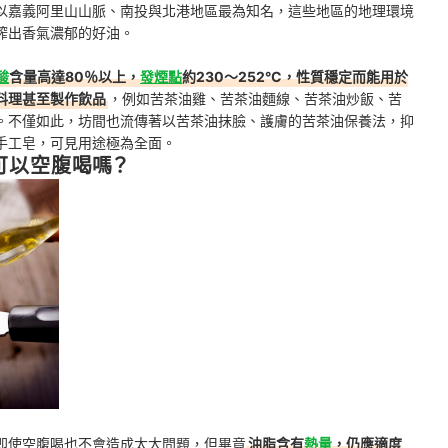
以嘉義阿里山山脈、南投與北港地區最為知名，這些地區的地理環境
榨出香氣濃郁的好油。
酸
含量高達80％以上，
發煙點
約230～252°C，性質穩定而能用於
料理甚至製作飲品
，例如苦茶油雞、苦茶油麵線、苦茶油炒飯、苦
。不僅如此，坊間也流傳著以苦茶油抹臉、護膚的苦茶油保養法，抑
手工皂，可見用途極為全面。
可以空腹喝嗎？
即使空腹喝也不會造成太大問題，但畢竟
油脂含有
熱量
，仍應適度