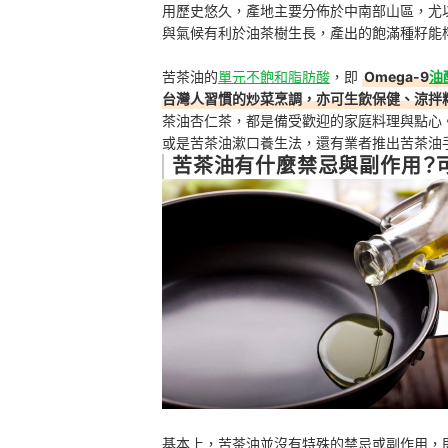
用歷史悠久，產地主要分佈於中南部山區，尤
與氣候有利於油茶樹生長，產出的飽滿種籽能
苦茶油的
單元不飽和脂肪酸
，即
Omega-9
油
台灣人習慣的炒菜烹調，亦可生飲保健、涼拌
茶油杏仁茶，都是備受歡迎的家庭料理與點心
或是苦茶油漱口養生法，還有業者推出苦茶油
苦茶油有什麼禁忌與副作用？
基本上，苦茶油並沒有特殊的禁忌或副作用，