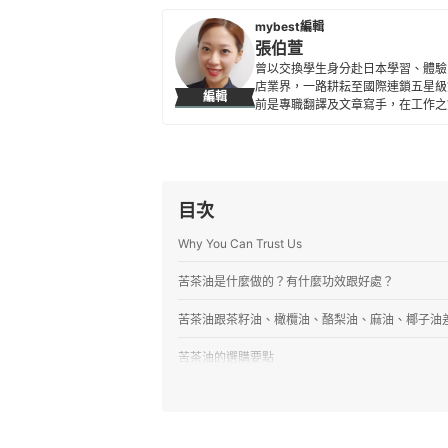
mybest編輯
張伯萱
曾以交換學生身分赴日本學習、體驗
店業界，一路耕耘至國際連鎖五星級
編輯
前是專職翻譯及文章寫手，在工作之
所貢獻。
張伯萱的簡介
目次
Why You Can Trust Us
苦茶油是什麼做的？有什麼功效跟好處？
苦茶油跟茶籽油、橄欖油、酪梨油、麻油、椰子油
苦茶油的選購要點
1
依用途選品種，大果適合日常料理、小果香
2
生飲、涼拌或保養參考低溫壓榨，烹調可用