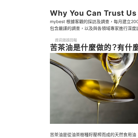
3
選容量適中的深色玻璃瓶裝，開封後3個月
Why You Can Trust Us
mybest 根據客觀的採訪及調查，每月建立
4
以具安全認證的優質純苦茶油為優先
包含嚴謹的調查，以及與各領域專家進行深度
苦茶油 推薦排行榜
資訊錯誤回報
苦茶油是什麼做的？有什
苦茶油還有什麼用法？嘗試苦茶油料理、苦茶油護
一併認識其他優質植物油
苦茶油是從油茶樹種籽壓榨而成的天然食用油