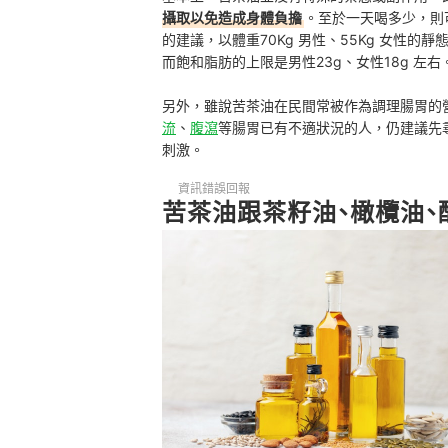
攝取以免造成身體負擔
。至於一天喝多少，則
的建議，以體重70Kg 男性、55Kg 女性的
而飽和脂肪的上限是男性23g、女性18g 左右
另外，雖說苦茶油在民間常被作為調理腸胃的
流
、
腹瀉
等腸胃已有不適狀況的人，仍建議先
刺激。
資訊錯誤回報
苦茶油跟茶籽油、橄欖油、