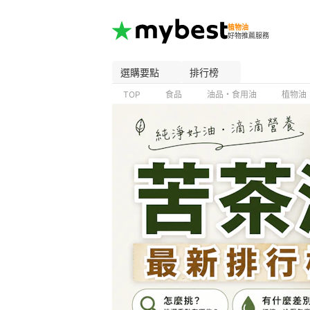
植物油
好物推薦服務
選購要點
排行榜
TOP
食品
油品・食用油
植物油