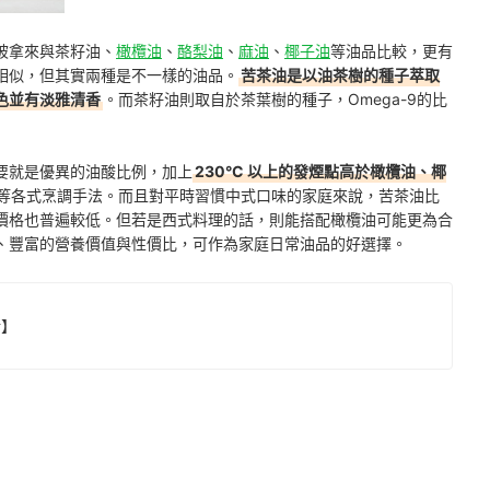
被拿來與茶籽油、
橄欖油
、
酪梨油
、
麻油
、
椰子油
等油品比較，更有
相似，但其實兩種是不一樣的油品。
苦茶油是以油茶樹的種子萃取
黃色並有淡雅清香
。而茶籽油則取自於茶葉樹的種子，Omega-9的比
要就是優異的油酸比例，加上
230°C 以上的發煙點高於橄欖油、椰
等各式烹調手法。而且對平時習慣中式口味的家庭來說，苦茶油比
價格也普遍較低。但若是西式料理的話，則能搭配橄欖油可能更為合
、豐富的營養價值與性價比，可作為家庭日常油品的好選擇。
新】