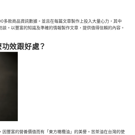
內用完以免變質
2000多款商品資訊數據。並且在每篇文章製作上投入大量心力，其中
訪談。以豐富的知識及準確的情報製作文章，提供值得信賴的內容。
麼功效跟好處？
膚
，因豐富的營養價值而有「東方橄欖油」的美譽。苦茶油在台灣的使