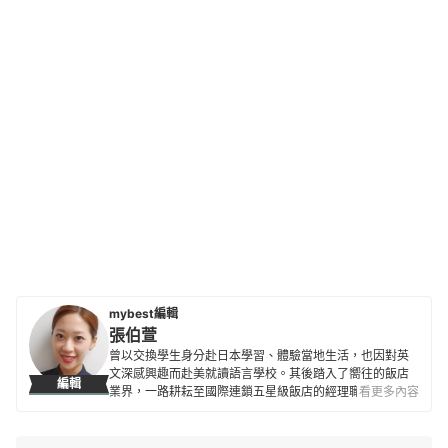
mybest編輯
張伯萱
曾以交換學生身分赴日本學習、體驗當地生活，也因對英
文深感興趣而赴美就讀語言學校。其後踏入了嚮往的飯店
編輯
業界，一路耕耘至國際連鎖五星級飯店的經理職，因此對
看更多內容
生活品味、居家雜貨、個人金融規劃等皆有研究。目前是
專職翻譯及文章寫手，在工作之餘，擔任世界展望會志工
並參與兒童援助計劃，希望能以微薄之力對社會有所貢