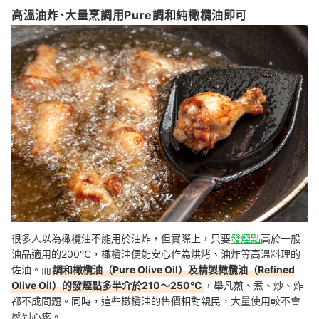
高溫油炸、大量烹調用Pure調和純橄欖油即可
很多人以為橄欖油不能用於油炸，但實際上，只要
發煙點
高於一般
油品適用的200℃，橄欖油便能安心作為烘烤、油炸等高溫料理的
佐油。而
調和橄欖油（Pure Olive Oil）及精製橄欖油（Refined
Olive Oil）的發煙點多半介於210～250°C
，舉凡煎、煮、炒、炸
都不成問題。同時，這些橄欖油的售價相對親民，大量使用較不會
感到心疼。