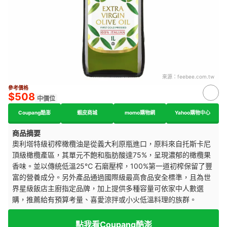
來源：
feebee.com.tw
參考價格
$508
中價位
Coupang酷澎
蝦皮商城
momo購物網
Yahoo購物中心
商品摘要
奧利塔
特級初榨
橄欖油是從義大利原瓶進口，原料
來自托斯卡尼
頂級橄欖產區，其單元不飽和脂肪酸達75%，呈現濃郁的橄欖果
香味。並以傳統低溫25℃ 石磨壓榨，100%第一道初榨保留了豐
富的營養成分。另外產品
通過國際級最高食品安全標準，
且為世
界星級飯店主廚指定品牌，加上提供多種容量可依家中人數選
購，推薦給有預算考量、
喜愛涼拌或小火低溫料理的族群。
點我看Coupang酷澎