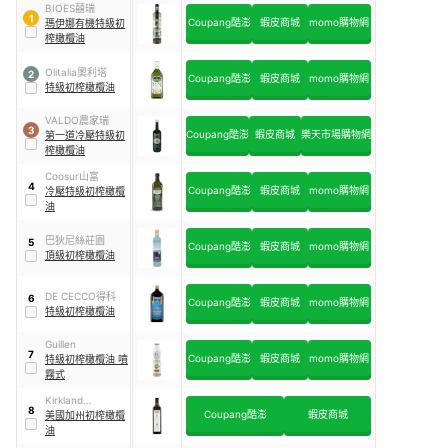
BIOES囍瑞
1
Coupang酷澎
蝦皮商城
momo購物網
瑪伊娜有機特級初
榨橄欖油
Olitalia奧利塔
2
Coupang酷澎
蝦皮商城
momo購物網
特級初榨橄欖油
VALDO農家瑞
3
Coupang酷澎
蝦皮商城
樂天市場購物網
第一道冷壓特級初
榨橄欖油
Coosur山富
4
Coupang酷澎
蝦皮商城
momo購物網
冷壓特級初榨橄欖
油
巴狄尼絲莊園
5
Coupang酷澎
蝦皮商城
momo購物網
頂級初榨橄欖油
DE CECCO得科
6
Coupang酷澎
蝦皮商城
momo購物網
特級初榨橄欖油
Guillen
7
Coupang酷澎
蝦皮商城
momo購物網
特級初榨橄欖油 噴
霧式
Kirkland
8
Coupang酷澎
蝦皮商城
Signature科克蘭
美國加州初榨橄欖
油