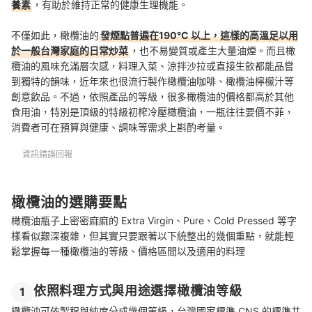
養素
，有助於維持正常的健康生理機能。
不僅如此，橄欖油的
發煙點普遍在190°C 以上，這樣的高溫足以用
於一般台灣家庭的日常炒菜
，也不易變質或產生大量油煙。而且橄
欖油的風味充滿層次感，料理入菜、涼拌沙拉或直接生飲都能品嘗
到獨特的韻味，近年來也很流行製作橄欖油咖啡、橄欖油檸檬汁等
創意飲品。不過，依照產品的等級，很多橄欖油的價格都高於其他
食用油，特別是頂級的特級初榨冷壓橄欖油，一瓶往往要價不菲，
消費者可在預算與健康、調味等需求上斟酌考量。
資訊錯誤回報
橄欖油的選購要點
橄欖油瓶子上密密麻麻的 Extra Virgin、Pure、Cold Pressed 等字
樣看似艱深複雜，但其實只要跟著以下統整出的幾個重點，就能輕
鬆掌握每一種橄欖油的等級、價格區間以及適用的料理
依照料理方式與用途選擇橄欖油等級
1
橄欖油可依製程與純度分成幾個等級，台灣國家標準 CNS 的標準共