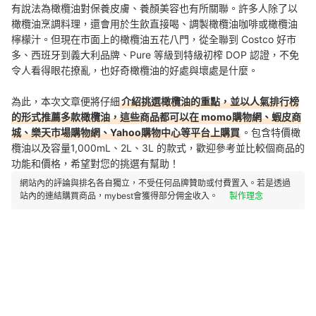
有說法為橄欖油對保養皮膚、養顏美容也有所關聯。許多人除了以
橄欖油烹調料理，還會用於生飲直接喝、調製橄欖油咖啡或橄欖油
檸檬汁。但現在市面上的橄欖油五花八門，從全聯到 Costco 好市
多、西班牙到義大利品牌、Pure 等級到特級初榨 DOP 認證，不免
令人看得眼花撩亂，也好奇橄欖油的好處與壞處是什麼。
為此，本次文章便將仔細
介紹挑選橄欖油的重點，並以人氣排行榜
的形式推薦多款橄欖油，這些商品都可以在 momo購物網、蝦皮商
城、樂天市場購物網、Yahoo購物中心等平台上購買
。包含特價橄
欖油以及容量1,000mL、2L、3L 的款式，歡迎參考並比較個商品的
功能和價格，希望對您的挑選有幫助！
網站內的評論與排名各自獨立，不受任何品牌贊助或付費置入。若是透過
站內的連結購買商品，mybest會獲得部分佣金收入。
製作理念