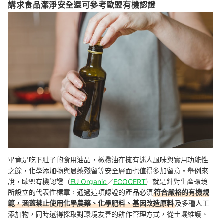
講求食品潔淨安全還可參考歐盟有機認證
畢竟是吃下肚子的食用油品，橄欖油在擁有迷人風味與實用功能性
之餘，化學添加物與農藥殘留等安全層面也值得多加留意。舉例來
說，歐盟有機認證（
EU Organic
／
ECOCERT
）就是針對生產環境
所設立的代表性標章，通過這項認證的產品必須
符合嚴格的有機規
範，涵蓋禁止使用化學農藥、化學肥料、基因改造原料
及多種人工
添加物，同時還得採取對環境友善的耕作管理方式，從土壤維護、