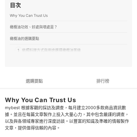
目次
獻。
張伯萱的簡介
Why You Can Trust Us
橄欖油功效、好處與壞處是？
橄欖油的選購要點
1
依照料理方式與用途選擇橄欖油等級
2
追求高品質可認明PDO、PGI等原產地保護認證
3
選擇容量適中的深色玻璃窄口瓶包裝
選購要點
排行榜
橄欖油 推薦排行榜
Why You Can Trust Us
參考更多推薦油品
mybest 根據客觀的採訪及調查，每月建立2000多款商品資訊數
據。並且在每篇文章製作上投入大量心力，其中包含嚴謹的調查，
以及與各領域專家進行深度訪談。以豐富的知識及準確的情報製作
文章，提供值得信賴的內容。