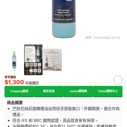
來源：
momoshop.com.tw
參考價格
$1,300
中高價位
Coupang酷澎
蝦皮商城
momo購物網
Yahoo購物中心
商品摘要
巴狄尼絲莊園橄欖油自西班牙原裝進口，外觀精美，適合作為
禮品。
符合 IFS 和 BRC 國際認證，高品質食安有保障。
出廠酸價低於0.3%，且全程以 18℃ 冷藏運送，能確保鮮度