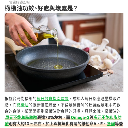
資訊錯誤回報
橄欖油功效、好處與壞處是？
根據台灣衛福部的
每日飲食指南建議
，成年人每日都應適量攝取油
脂，而
橄欖油
的健康價值豐富，不論是營養師的建議或是地中海飲
食的食譜，都常常提到橄欖油對身體的好處。具體來說，橄欖油的
單元不飽和脂肪酸
高達73％左右，而
Omega-3
等
多元不飽和脂肪
酸
則有大約10％左右，加上與抗氧化有關的維他命A、E、
多酚
等營