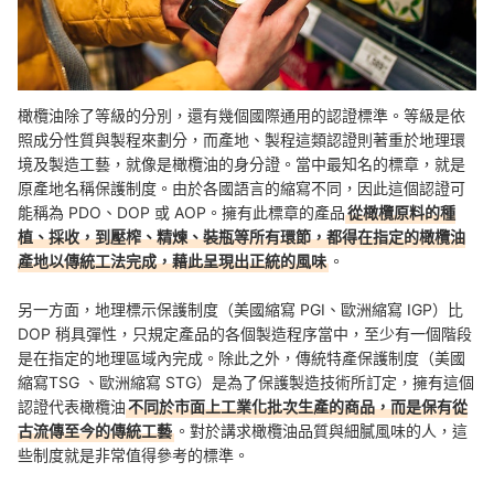
橄欖油除了等級的分別，還有幾個國際通用的認證標準。等級是依
照成分性質與製程來劃分，而產地、製程這類認證則著重於地理環
境及製造工藝，就像是橄欖油的身分證。當中最知名的標章，就是
原產地名稱保護制度。由於各國語言的縮寫不同，因此這個認證可
能稱為 PDO、DOP 或 AOP。擁有此標章的產品
從橄欖原料的種
植、採收，到壓榨、精煉、裝瓶等所有環節，都得在指定的橄欖油
產地以傳統工法完成，藉此呈現出正統的風味
。
另一方面，地理標示保護制度（美國縮寫 PGI、歐洲縮寫 IGP）比
DOP 稍具彈性，只規定產品的各個製造程序當中，至少有一個階段
是在指定的地理區域內完成。除此之外，傳統特產保護制度（美國
縮寫TSG 、歐洲縮寫 STG）是為了保護製造技術所訂定，擁有這個
認證代表橄欖油
不同於市面上工業化批次生產的商品，而是保有從
古流傳至今的傳統工藝
。對於講求橄欖油品質與細膩風味的人，這
些制度就是非常值得參考的標準。