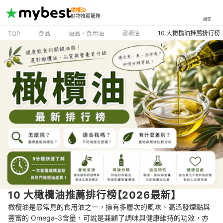
橄欖油
好物推薦服務
搜尋
10 大橄欖油推薦排行榜
TOP
食品
油品・食用油
橄欖油
10 大橄欖油推薦排行榜【2026最新】
橄欖油是最常見的食用油之一，擁有多層次的風味、高溫發煙點與
豐富的 Omega-3含量，可說是兼顧了調味與健康維持的功效，亦