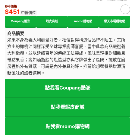
參考價格
$451
中低價位
Coupang酷澎
蝦皮商城
momo購物網
樂天市場購物網
商品摘要
如果本身為義大利麵愛好者，相信對得科這個品牌不陌生，其所
推出的橄欖油同樣深受全球專業廚師喜愛。當中此款商品嚴選義
大利橄欖，並以延續百年的傳統工法製成，風味呈現相對細緻且
帶點果香；宛如酒瓶般的瓶造型亦與它牌做出了區隔，擺放在廚
房裡格外有質感，可謂是內外兼具的好。推薦給想替餐點增添清
新風味的讀者選用。
點我看Coupang酷澎
點我看蝦皮商城
點我看momo購物網