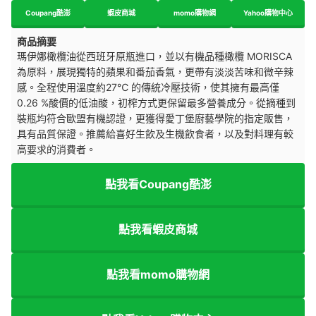
Coupang酷澎
蝦皮商城
momo購物網
Yahoo購物中心
商品摘要
瑪伊娜橄欖油從西班牙原瓶進口，並以有機品種橄欖 MORISCA
為原料，展現獨特的蘋果和番茄香氣，更帶有淡淡苦味和微辛辣
感。全程使用溫度約27℃ 的傳統冷壓技術，使其擁有最高僅
0.26 %酸價的低油酸，初榨方式更保留最多營養成分。從摘種到
裝瓶均符合歐盟有機認證，更獲得愛丁堡廚藝學院的指定販售，
具有品質保證。
推薦給喜好生飲及生機飲食者，以及對料理有較
高要求的消費者。
點我看Coupang酷澎
點我看蝦皮商城
點我看momo購物網