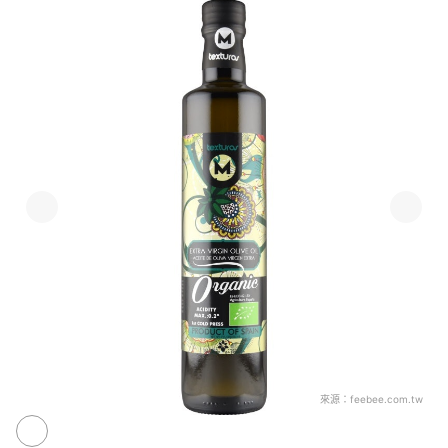
來源：
feebee.com.tw