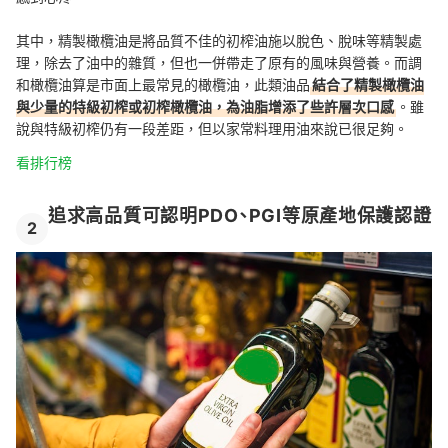
其中，精製橄欖油是將品質不佳的初榨油施以脫色、脫味等精製處
理，除去了油中的雜質，但也一併帶走了原有的風味與營養。而調
和橄欖油算是市面上最常見的橄欖油，此類油品
結合了精製橄欖油
與少量的特級初榨或初榨橄欖油，為油脂增添了些許層次口感
。雖
說與特級初榨仍有一段差距，但以家常料理用油來說已很足夠。
看排行榜
追求高品質可認明PDO、PGI等原產地保護認證
2