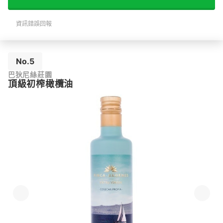
資訊錯誤回報
No.5
巴狄尼絲莊園
頂級初榨橄欖油