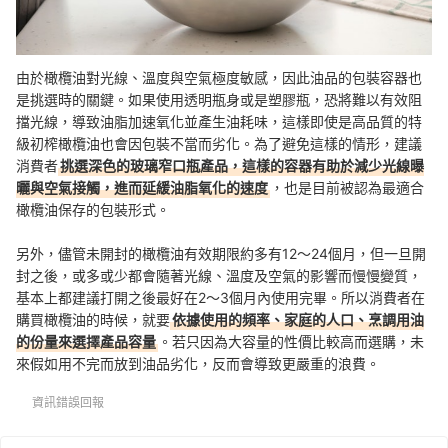
由於橄欖油對光線、溫度與空氣極度敏感，因此油品的包裝容器也
是挑選時的關鍵。如果使用透明瓶身或是塑膠瓶，恐將難以有效阻
擋光線，導致油脂加速氧化並產生油耗味，這樣即使是高品質的特
級初榨橄欖油也會因包裝不當而劣化。為了避免這樣的情形，建議
消費者
挑選深色的玻璃窄口瓶產品，這樣的容器有助於減少光線曝
曬與空氣接觸，進而延緩油脂氧化的速度
，也是目前被認為最適合
橄欖油保存的包裝形式。
另外，儘管未開封的橄欖油有效期限約多有12～24個月，但一旦開
封之後，或多或少都會隨著光線、溫度及空氣的影響而慢慢變質，
基本上都建議打開之後最好在2～3個月內使用完畢。所以消費者在
購買橄欖油的時候，就要
依據使用的頻率、家庭的人口、烹調用油
的份量來選擇產品容量
。若只因為大容量的性價比較高而選購，未
來假如用不完而放到油品劣化，反而會導致更嚴重的浪費。
資訊錯誤回報