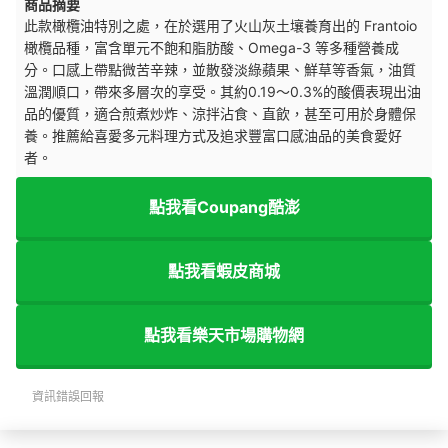
商品摘要
此款橄欖油特別之處，在於選用了火山灰土壤養育出的 Frantoio
橄欖品種，富含單元不飽和脂肪酸、Omega-3 等多種營養成
分。口感上帶點微苦辛辣，並散發淡綠蘋果、鮮草等香氣，油質
溫潤順口，帶來多層次的享受。其約0.19～0.3%的酸價表現出油
品的優質，適合煎煮炒炸、涼拌沾食、直飲，甚至可用於身體保
養。推薦
給喜愛多元料理方式及追求豐富口感油品的美食愛好
者。
點我看Coupang酷澎
點我看蝦皮商城
點我看樂天市場購物網
資訊錯誤回報