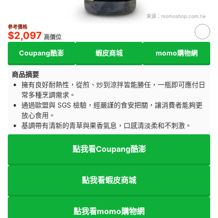
來源：
momoshop.com.tw
參考價格
$2,097
高價位
Coupang酷澎
蝦皮商城
momo購物網
商品摘要
擁有良好耐熱性，從煎、炒到涼拌皆能勝任，一瓶即可應付日
常多種烹調需求。
通過歐盟與 SGS 檢驗，經嚴謹的食安把關，讓消費者能夠更
放心食用。
基調帶有清新的青草與果香氣息，口感清淡柔和不刺激。
點我看Coupang酷澎
點我看蝦皮商城
點我看momo購物網