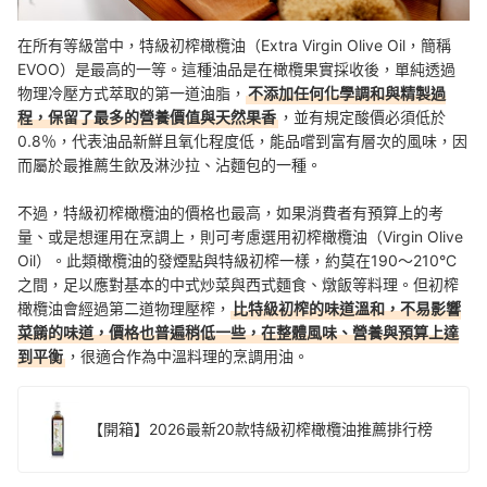
在所有等級當中，特級初榨橄欖油（Extra Virgin Olive Oil，簡稱
EVOO）是最高的一等。這種油品是在橄欖果實採收後，單純透過
物理冷壓方式萃取的第一道油脂，
不添加任何化學調和與精製過
程，保留了最多的營養價值與天然果香
，並有規定酸價必須低於
0.8％，代表油品新鮮且氧化程度低，能品嚐到富有層次的風味，因
而屬於最推薦生飲及淋沙拉、沾麵包的一種。
不過，特級初榨橄欖油的價格也最高，如果消費者有預算上的考
量、或是想運用在烹調上，則可考慮選用初榨橄欖油（Virgin Olive
Oil）。此類橄欖油的發煙點與特級初榨一樣，約莫在190～210°C
之間，足以應對基本的中式炒菜與西式麵食、燉飯等料理。但初榨
橄欖油會經過第二道物理壓榨，
比特級初榨的味道溫和，不易影響
菜餚的味道，價格也普遍稍低一些，在整體風味、營養與預算上達
到平衡
，很適合作為中溫料理的烹調用油。
【開箱】2026最新20款特級初榨橄欖油推薦排行榜