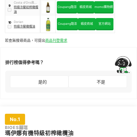
Costa d'Oro高士
9
Coupang酷澎
蝦皮商城
momo購物網
達
特級冷壓初榨橄欖
油
Dorian
10
Coupang酷澎
蝦皮商城
官方網站
特級冷壓橄欖油
若查無搜尋商品，可提出
商品刊登需求
排行榜值得參考嗎？
是的
不是
No.1
BIOES囍瑞
瑪伊娜有機特級初榨橄欖油