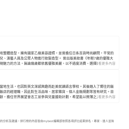
攻整體造型，擁有國家乙級美容證照，並曾擔任日系百貨時尚顧問，平常的
兒、演藝人員及公眾人物進行妝髮造型。 曾出版美妝書《年輕7歲的優雅大
現魅力的方法，無論幾歲都依舊優雅美麗，以不過度消費、選擇適合自己並
看更多內容
能讓地球很美麗。
當地生活，也因對英文深感興趣而赴美就讀語言學校。其後踏入了嚮往的飯
飯店的經理職，因此對生活品味、居家雜貨、個人金融規劃等皆有研究。目
餘，擔任世界展望會志工並參與兒童援助計劃，希望能以微薄之力對社會有
看更多內容
的分析及建議。排行榜的內容皆由mybest編輯部依照各項評比結果排名，專家、達人並無