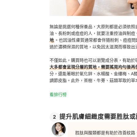
無論是挑選何種保養品，大原則都是必須依照
油、長粉刺或痘痘的人，就要注重控油與制痘
地
。也因油性膚質通常都會伴隨粉刺、痘痘問
過於濃稠保濕的質地，以免因太滋潤而導致出
不僅如此，購買時也可以瀏覽成分表，有助於
大多都會呈現分層的質地，需要搖晃均勻後再
分，還能著眼於氧化鋅、水楊酸、金縷梅、A醇
調節皮脂。此外，
茶樹、牛蒡、菇類萃取的草
看排行榜
提升肌膚細緻度需要胜肽或
2
胜肽與酸類都是有助於改善紋路