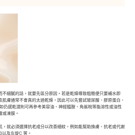
而不細膩的話，就要先區分原因。若是乾燥導致粗糙便只要補水即
性肌膚通常不會真的太過乾燥
，因此可以先嘗試玻尿酸、膠原蛋白、
如仍感乾澀則
可再參考美容油、神經醯胺、角鯊皖等脂溶性或油性
露或凍膜。
肌，就必須
選擇抗老成分以改善細紋，例如能幫助換膚、抗老或代謝
B3以及左旋C 等
。