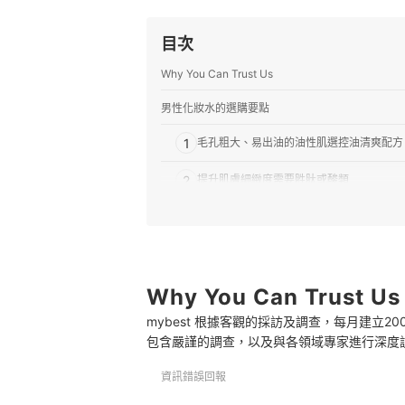
目次
Why You Can Trust Us
男性化妝水的選購要點
1
毛孔粗大、易出油的油性肌選控油清爽配方
2
提升肌膚細緻度需要胜肽或酸類
3
容易泛紅敏感應避免香料、酒精與色素
男性化妝水 推薦排行榜
化妝水的使用步驟
Why You Can Trust Us
mybest 根據客觀的採訪及調查，每月建立
其他男性必備的潔膚、打底產品
包含嚴謹的調查，以及與各領域專家進行深度
總結
資訊錯誤回報