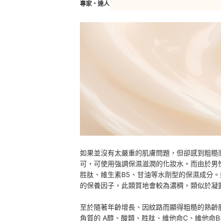
專家・達人
如果並沒有太嚴重的肌膚問題，但卻感到粗糙
可，可使用強調保濕滋潤的化妝水。而由於男
胜肽、維生素B5、甘油等
水劑型的保濕成分
。
的保養因子，此類質地會較為濃稠，類似於凝
至於隨著年齡增長、因紋路而顯得粗糙的熟齡
角質的 A醇、酸類、胜肽、維他命C、維他命