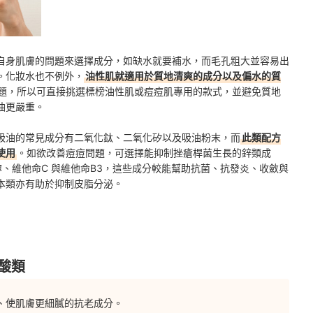
自身肌膚的問題來選擇成分，如缺水就要補水，而毛孔粗大並容易出
。化妝水也不例外，
油性肌就適用於質地清爽的成分以及偏水的質
題，所以可直接挑選標榜油性肌或痘痘肌專用的款式，並避免質地
油更嚴重。
吸油的常見成分有二氧化鈦、二氧化矽以及吸油粉末，而
此類配方
使用
。如欲改善痘痘問題，可選擇能抑制挫瘡桿菌生長的鋅類成
、維他命C 與維他命B3，這些成分較能幫助抗菌、抗發炎、收斂與
本類亦有助於抑制皮脂分泌。
酸類
、使肌膚更細膩的抗老成分。