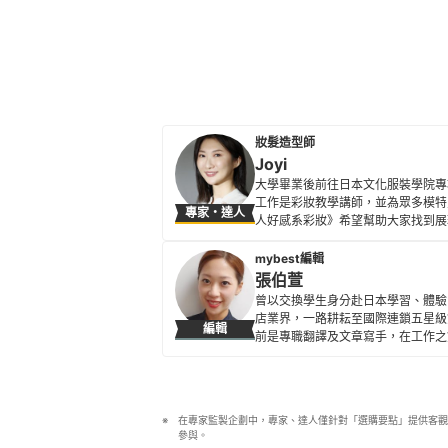
妝髮造型師
Joyi
大學畢業後前往日本文化服裝學院專
工作是彩妝教學講師，並為眾多模特
專家・達人
人好感系彩妝》希望幫助大家找到展
環境友善的產品，在愛美的同時，也
Joyi的簡介
mybest編輯
張伯萱
曾以交換學生身分赴日本學習、體驗
店業界，一路耕耘至國際連鎖五星級
編輯
前是專職翻譯及文章寫手，在工作之
所貢獻。
張伯萱的簡介
在專家監製企劃中，專家、達人僅針對「選購要點」提供客觀
參與。