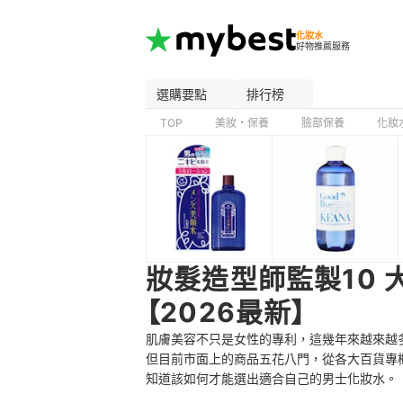
化妝水
好物推薦服務
選購要點
排行榜
TOP
美妝・保養
臉部保養
化妝
妝髮造型師監製10
【2026最新】
肌膚美容不只是女性的專利，這幾年來越來越
但目前市面上的商品五花八門，從各大百貨專
知道該如何才能選出適合自己的
男士化妝水。