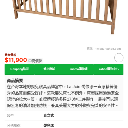
來源：
tw.buy.yahoo.com
參考價格
$11,900
中高價位
Coupang酷澎
蝦皮商城
momo購物網
Yahoo購物中心
商品摘要
在台灣本地的嬰兒寢具品牌當中，
La Joie 喬依思一直憑藉著優
秀的品質而備受好評。這
款嬰兒床也不例外，
床體採用通過安全
認證的松木材質，並標榜經過多達270道工序製作，最後再以環
保無毒的油漆加強防護，兼具美麗大方的外觀與完善的安全性。
類型
直立式
其他用途
嬰兒床