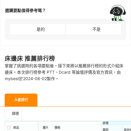
選購要點值得參考嗎？
是的
不是
床邊床 推薦排行榜
掌握了挑選時的各項要點後，接下來將以推薦排行榜的形式介紹床
邊床。本次排行榜參考 PTT、Dcard 等論壇評價及官方資訊，由
mybest於2024-08-02製作。
人氣排行
篩選
詳情
商品
圖片
價格
類型
其他