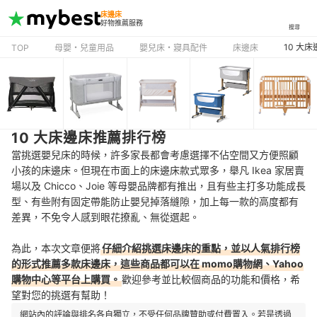
床邊床
好物推薦服務
搜尋
10 大
TOP
母嬰・兒童用品
嬰兒床・寢具配件
床邊床
10 大床邊床推薦排行榜
當挑選嬰兒床的時候，許多家長都會考慮選擇不佔空間又方便照顧
小孩的床邊床。但現在市面上的床邊床款式眾多，舉凡 Ikea 家居賣
場以及 Chicco、Joie 等母嬰品牌都有推出，且有些主打多功能成長
型、有些附有固定帶能防止嬰兒掉落縫隙，加上每一款的高度都有
差異，不免令人感到眼花撩亂、無從選起。
為此，本次文章便將
仔細介紹挑選床邊床的重點，並以人氣排行榜
的形式推薦多款床邊床，這些商品都可以在 momo購物網、Yahoo
購物中心等平台上購買。
歡迎參考並比較個商品的功能和價格，希
望對您的挑選有幫助！
網站內的評論與排名各自獨立，不受任何品牌贊助或付費置入。若是透過