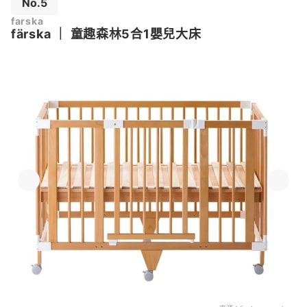
No.5
farska
färska
｜
童趣森林5合1嬰兒大床