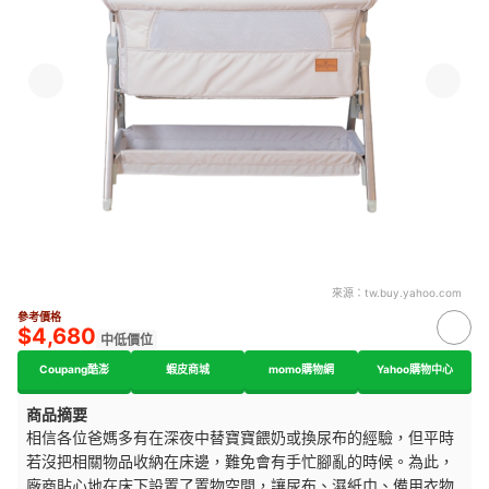
來源：
tw.buy.yahoo.com
參考價格
$4,680
中低價位
Coupang酷澎
蝦皮商城
momo購物網
Yahoo購物中心
商品摘要
相信各位爸媽多有在深夜中替寶寶餵奶或換尿布的經驗，但平時
若沒把相關物品收納在床邊，難免會有手忙腳亂的時候。為此，
廠商貼心地在床下設置了置物空間，讓尿布、濕紙巾、備用衣物