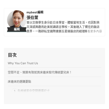
mybest編輯
張伯萱
曾以交換學生身分赴日本學習、體驗當地生活，也因對英
文深感興趣而赴美就讀語言學校。其後踏入了嚮往的飯店
編輯
業界，一路耕耘至國際連鎖五星級飯店的經理職，因此對
看更多內容
生活品味、居家雜貨、個人金融規劃等皆有研究。目前是
專職翻譯及文章寫手，在工作之餘，擔任世界展望會志工
並參與兒童援助計劃，希望能以微薄之力對社會有所貢
獻。
張伯萱的簡介
目次
Why You Can Trust Us
空間不足、預算有限就買床邊床取代傳統嬰兒床！
床邊床的選購要點
1
先根據家中空間選擇尺寸
2
選高低多段可調式以確保符合大床高度