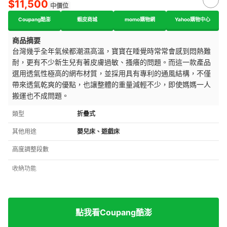
$11,500
中價位
Coupang酷澎
蝦皮商城
momo購物網
Yahoo購物中心
商品摘要
台灣幾乎全年氣候都潮濕高溫，寶寶在睡覺時常常會感到悶熱難
耐，更有不少新生兒有著皮膚過敏、搔癢的問題。而這一款產品
選用透氣性極高的網布材質，並採用具有專利的通風結構，不僅
帶來透氣乾爽的優點，也讓整體的重量減輕不少，即使媽媽一人
搬運也不成問題。
類型
折疊式
其他用途
嬰兒床、遊戲床
高度調整段數
收納功能
點我看Coupang酷澎