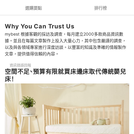
3
想長久使用就要有地板床、遊戲床等成長型多功能設計
選購要點
排行榜
4
會攜帶外出要選折疊式
Why You Can Trust Us
床邊床 推薦排行榜
mybest 根據客觀的採訪及調查，每月建立2000多款商品資訊數
一併參考其他種類的嬰兒床
據。並且在每篇文章製作上投入大量心力，其中包含嚴謹的調查，
以及與各領域專家進行深度訪談。以豐富的知識及準確的情報製作
文章，提供值得信賴的內容。
資訊錯誤回報
空間不足、預算有限就買床邊床取代傳統嬰兒
床！