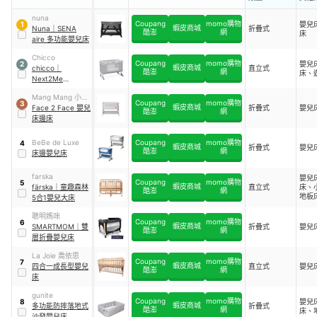
nuna
Coupang
momo購物
嬰兒
1
蝦皮商城
Nuna
｜
SENA
折疊式
酷澎
網
床
aire 多功能嬰兒床
Chicco
Coupang
momo購物
嬰兒
2
蝦皮商城
chicco
｜
直立式
酷澎
網
床、
Next2Me
Forever 多功能成
Mang Mang 小鹿
長安撫嬰兒床邊床
Coupang
momo購物
3
蝦皮商城
蔓蔓
Face 2 Face 嬰兒
折疊式
嬰兒
酷澎
網
床邊床
BeBe de Luxe
Coupang
momo購物
4
蝦皮商城
折疊式
嬰兒
酷澎
網
床邊嬰兒床
farska
嬰兒
Coupang
momo購物
5
蝦皮商城
färska
｜
童趣森林
直立式
床、
酷澎
網
地板
5合1嬰兒大床
繪畫
聰明媽咪
Coupang
momo購物
6
蝦皮商城
SMARTMOM
｜
雙
折疊式
嬰兒
酷澎
網
層折疊嬰兒床
La Joie 喬依思
Coupang
momo購物
7
蝦皮商城
四合一成長型嬰兒
直立式
嬰兒
酷澎
網
床
gunite
Coupang
momo購物
嬰兒
8
蝦皮商城
多功能防摔落地式
折疊式
酷澎
網
床、
沙發嬰兒床