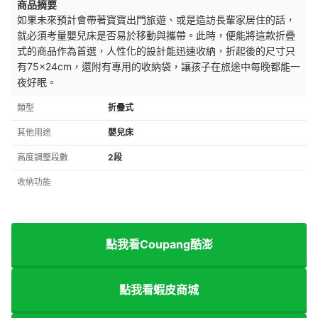
商品摘要
如果未來預計會帶著寶寶出門旅遊、或是造訪長輩家居住的話，
就必須考量嬰兒床是否易於移動與攜帶。此時，便能將這款折疊
式的商品作為首選，人性化的設計能迅速收納，折起後的尺寸只
有75×24cm，還附有專用的收納袋，讓孩子在旅途中每晚都能一
夜好眠。
類型
折疊式
其他用途
嬰兒床
高度調整段數
2段
收納功能
點我看Coupang酷澎
點我看蝦皮商城