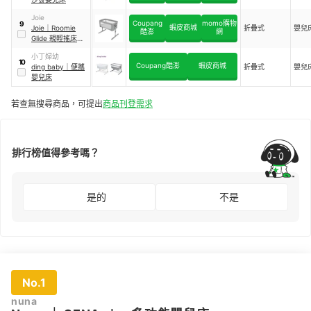
Joie
Coupang
momo購物
9
蝦皮商城
Joie
｜
Roomie
折疊式
嬰兒
酷澎
網
Glide 親輕搖床邊
床
小丁婦幼
10
Coupang酷澎
蝦皮商城
ding baby
｜
便攜
折疊式
嬰兒
嬰兒床
若查無搜尋商品，可提出
商品刊登需求
排行榜值得參考嗎？
是的
不是
No.1
nuna