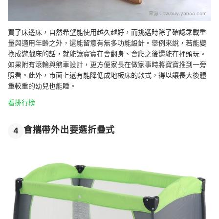
來源：
tw.buy.yahoo.com
買了床邊床，自然希望能使用越久越好，而挑選時除了確認乘載重
量與適用年齡之外，還能留意有無多功能設計。舉例來說，若能變
換成遊戲床的話，就能讓寶寶在會翻身、會爬之後還能在裡頭玩。
如果附有滾輪與煞車設計，更方便家長在做家事時將寶寶推到一旁
照看。此外，市面上還有能降低成地板床的款式，得以讓長大後體
重較重的幼兒也能睡。
看排行榜
會攜帶外出要選折疊式
4