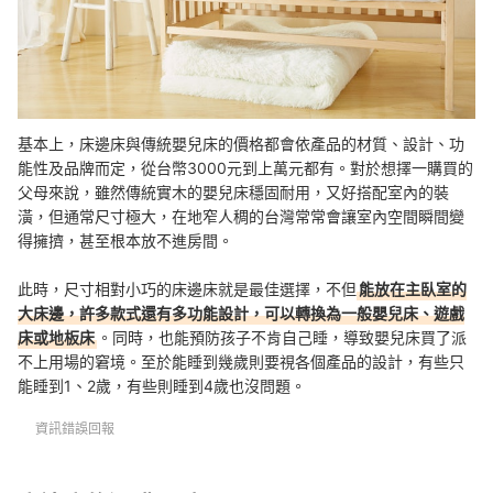
基本上，床邊床與傳統嬰兒床的價格都會依產品的材質、設計、功
能性及品牌而定，從台幣3000元到上萬元都有。對於想擇一購買的
父母來說，雖然傳統實木的嬰兒床穩固耐用，又好搭配室內的裝
潢，但通常尺寸極大，在地窄人稠的台灣常常會讓室內空間瞬間變
得擁擠，甚至根本放不進房間。
此時，尺寸相對小巧的床邊床就是最佳選擇，不但
能放在主臥室的
大床邊，許多款式還有多功能設計，可以轉換為一般嬰兒床、遊戲
床或地板床
。同時，也能預防孩子不肯自己睡，導致嬰兒床買了派
不上用場的窘境。至於能睡到幾歲則要視各個產品的設計，有些只
能睡到1、2歲，有些則睡到4歲也沒問題。
資訊錯誤回報