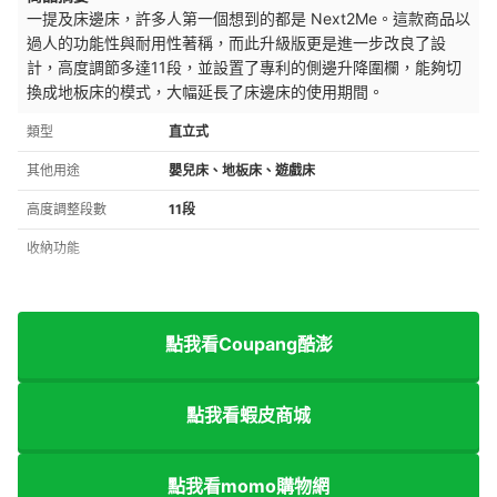
一提及床邊床，許多人第一個想到的都是 Next2Me。這款商品以
過人的功能性與耐用性著稱，而此升級版更是進一步改良了設
計，高度調節多達11段，並設置了專利的側邊升降圍欄，能夠切
換成地板床的模式，大幅延長了床邊床的使用期間。
類型
直立式
其他用途
嬰兒床、地板床、遊戲床
高度調整段數
11段
收納功能
點我看Coupang酷澎
點我看蝦皮商城
點我看momo購物網