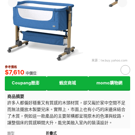
來源：
tw.buy.yahoo.com
參考價格
$7,610
中價位
Coupang酷澎
蝦皮商城
momo購物網
商品摘要
許多人都偏好穩重又有質感的木頭材質，卻又礙於家中空間不足
而無法擺放木製嬰兒床。實際上，市面上也有小巧的床邊床結合
了木質，例如這一款產品的主要架構都呈現原木的色澤與紋路，
讓整個床的質感瞬間大升，能完美融入室內的裝潢設計。
類型
折疊式