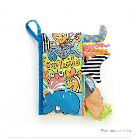
來源：
books.com.tw