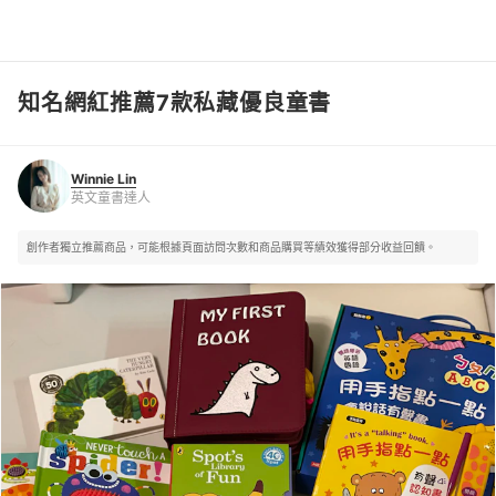
知名網紅推薦7款私藏優良童書
Winnie Lin
英文童書達人
Winnie Lin
英文童書達人
創作者獨立推薦商品，可能根據頁面訪問次數和商品購買等績效獲得部分收益回饋。