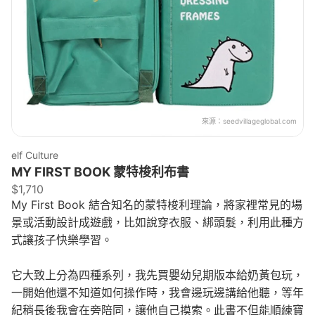
來源：
seedvillageglobal.com
elf Culture
MY FIRST BOOK 蒙特梭利布書
$1,710
My First Book 結合知名的蒙特梭利理論，將家裡常見的場
景或活動設計成遊戲，比如說穿衣服、綁頭髮，利用此種方
式讓孩子快樂學習。
它大致上分為四種系列，我先買嬰幼兒期版本給奶黃包玩，
一開始他還不知道如何操作時，我會邊玩邊講給他聽，等年
紀稍長後我會在旁陪同，讓他自己摸索。此書不但能順練寶