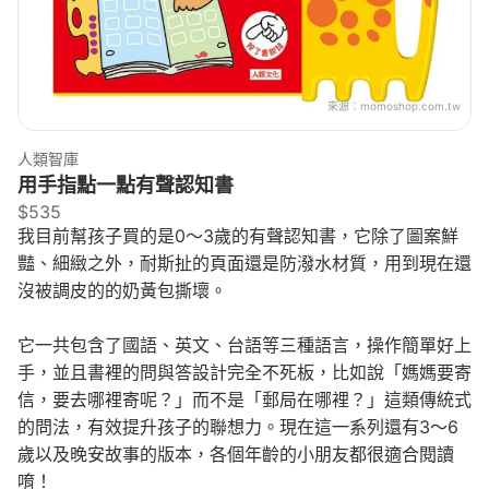
來源：
momoshop.com.tw
人類智庫
用手指點一點有聲認知書
$535
我目前幫孩子買的是0～3歲的有聲認知書，它除了圖案鮮
豔、細緻之外，耐斯扯的頁面還是防潑水材質，用到現在還
沒被調皮的的奶黃包撕壞。
它一共包含了國語、英文、台語等三種語言，操作簡單好上
手，並且書裡的問與答設計完全不死板，比如說「媽媽要寄
信，要去哪裡寄呢？」而不是「郵局在哪裡？」這類傳統式
的問法，有效提升孩子的聯想力。現在這一系列還有3～6
歲以及晚安故事的版本，各個年齡的小朋友都很適合閱讀
唷！