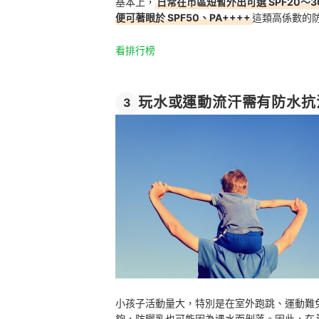
基本上，
日常在市區短暫外出可選 SPF20
便可著眼於 SPF50、PA++++
這類高係數的
看排行榜
玩水或運動流汗需有防水抗
3
小孩子活動量大，特別是在室外跑跳、運動難
夠，防曬乳也可能因為遇水而剝落。因此，在