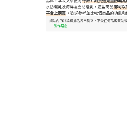
為此，本次文章便將
仔細介紹挑選兒童防曬乳
水防曬乳及海洋友善防曬乳，這些商品
都可以
平台上購買
。歡迎參考並比較個商品的功能和
網站內的評論與排名各自獨立，不受任何品牌贊助或
製作理念