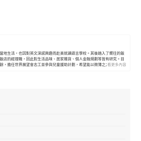
當地生活，也因對英文深感興趣而赴美就讀語言學校。其後踏入了嚮往的飯
飯店的經理職，因此對生活品味、居家雜貨、個人金融規劃等皆有研究。目
餘，擔任世界展望會志工並參與兒童援助計劃，希望能以微薄之力對社會有
看更多內容