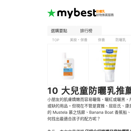
防曬乳
好物推薦服務
選購要點
排行榜
TOP
美妝・保養
保養
防曬乳
10 大兒童防曬乳推薦
小朋友的肌膚嬌嫩而容易曬傷、曬紅或曬黑，
或缺的用品。但現在不管是寶雅、屈臣氏、康
的 Mustela 慕之恬廊、Banana Boat 
何找出最適合孩子的配方呢？