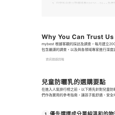
2
日常外出能以防曬係數SPF20、PA++為標
3
玩水或運動流汗需有防水抗汗功能
4
選一般潔膚產品可卸除的清爽質地
Why You Can Trust Us
兒童防曬乳 推薦排行榜
mybest 根據客觀的採訪及調查，每月建立
搭配防曬外套、陽傘、遮陽帽讓防護更完善
包含嚴謹的調查，以及與各領域專家進行深度
資訊錯誤回報
兒童防曬乳的選購要點
在進入人氣排行榜之前，以下將先針對兒童防
們作為實用的參考指南，讓孩子能舒適、安全
優先選擇成分單純溫和的物
1