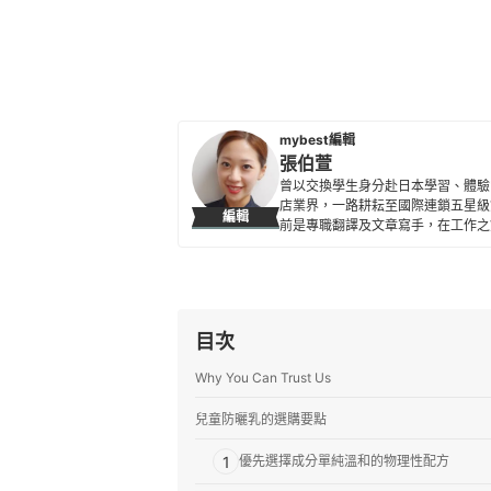
mybest編輯
張伯萱
曾以交換學生身分赴日本學習、體驗
店業界，一路耕耘至國際連鎖五星級
編輯
前是專職翻譯及文章寫手，在工作之
所貢獻。
張伯萱的簡介
目次
Why You Can Trust Us
兒童防曬乳的選購要點
1
優先選擇成分單純溫和的物理性配方