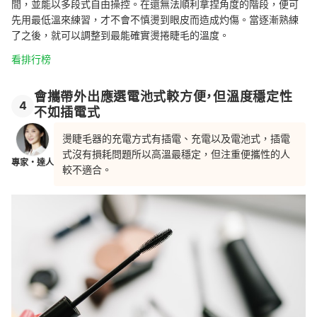
間，並能以多段式自由操控。在還無法順利拿捏角度的階段，便可
先用最低溫來練習，才不會不慎燙到眼皮而造成灼傷。當逐漸熟練
了之後，就可以調整到最能確實燙捲睫毛的溫度。
看排行榜
會攜帶外出應選電池式較方便，但溫度穩定性
4
不如插電式
燙睫毛器的充電方式有插電、充電以及電池式，插電
式沒有損耗問題所以高溫最穩定，但注重便攜性的人
專家・達人
較不適合。