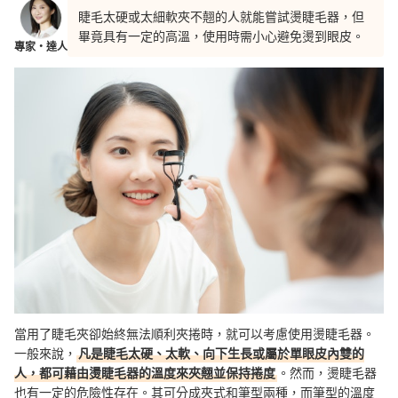
睫毛太硬或太細軟夾不翹的人就能嘗試燙睫毛器，但
畢竟具有一定的高溫，使用時需小心避免燙到眼皮。
專家・達人
當用了睫毛夾卻始終無法順利夾捲時，就可以考慮使用燙睫毛器。
一般來說，
凡是睫毛太硬、太軟、向下生長或屬於單眼皮內雙的
人，都可藉由燙睫毛器的溫度來夾翹並保持捲度
。然而，燙睫毛器
也有一定的危險性存在。其可分成夾式和筆型兩種，而筆型的溫度