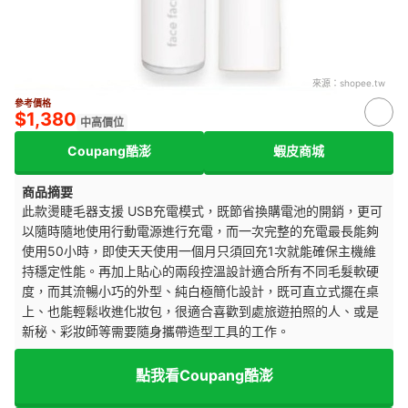
來源：
shopee.tw
參考價格
$1,380
中高價位
Coupang酷澎
蝦皮商城
商品摘要
此款燙睫毛器支援 USB充電模式，既節省換購電池的開銷，更可
以隨時隨地使用行動電源進行充電，而一次完整的充電最長能夠
使用50小時，即使天天使用一個月只須回充1次就能確保主機維
持穩定性能。再加上貼心的兩段控溫設計適合所有不同毛髮軟硬
度，而其
流暢小巧的外型、純白極簡化設計，既可直立式擺在桌
上、也能輕鬆收進化妝包，很適合喜歡到處旅遊拍照的人、或是
新秘、彩妝師等需要隨身攜帶造型工具的工作。
點我看Coupang酷澎