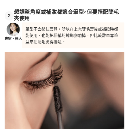
想調整角度或補妝都適合筆型，但要搭配睫毛
2
夾使用
筆型不會黏住膏體，所以在上完睫毛膏後或補妝時都
能使用，也能把俗稱的蟑螂腳融掉，但比較難單靠筆
專家・達人
型來把睫毛燙得捲翹。