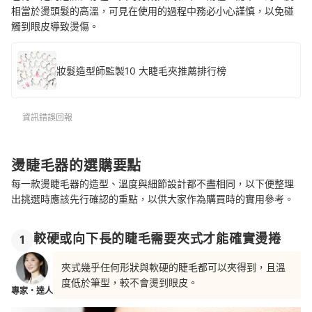
相當於燙頭髮的高溫，可見在使用的過程中務必小心謹慎，以免碰
觸到眼皮導致燙傷。
妝髮造型師監製10 大睫毛夾推薦排行榜
資訊錯誤回報
燙睫毛器的選購要點
每一款燙睫毛器的造型、溫度與細節設計都不盡相同，以下便整理
出挑選時應該先行確認的重點，以供大家作為購買時的實用參考。
較硬或向下長的睫毛需要夾式才能確實燙捲
1
夾式幾乎任何形狀與軟硬的睫毛都可以夾得到，且溫
度低於筆型，較不會燙到眼皮。
專家・達人