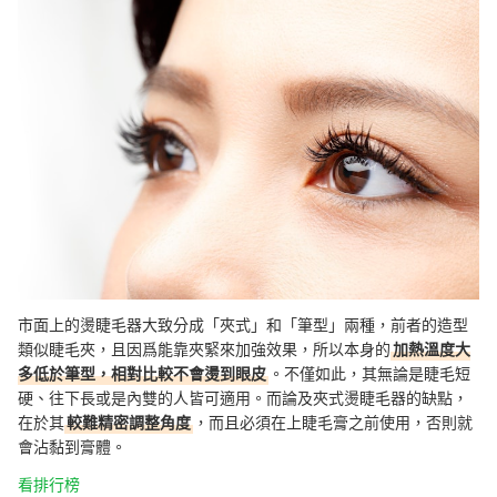
市面上的燙睫毛器大致分成「夾式」和「筆型」兩種，前者的造型
類似睫毛夾，且因爲能靠夾緊來加強效果，所以本身的
加熱溫度大
多低於筆型，相對比較不會燙到眼皮
。不僅如此，其無論是睫毛短
硬、往下長或是內雙的人皆可適用。而論及夾式燙睫毛器的缺點，
在於其
較難精密調整角度
，而且必須在上睫毛膏之前使用，否則就
會沾黏到膏體。
看排行榜