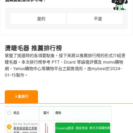
是的
不是
燙睫毛器 推薦排行榜
掌握了挑選時的各項要點後，接下來將以推薦排行榜的形式介紹燙
睫毛器。本次排行榜參考 PTT、Dcard 等論壇評價及 momo購物
網、Yahoo購物中心等購物平台之銷售情形，由mybest於2024-
01-15製作。
人氣排行
商品
圖片
價格
Be My Boyfriend
1
Coupang酷澎
蝦皮商城
樂天市場購物網
專業級插電式燙睫
毛器
｜
W93-0056