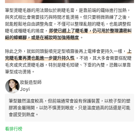
筆型燙睫毛器的用法類似於刷睫毛膏，是靠前端的鐵絲進行加熱，
與夾式相比會需要技巧與時間才能燙捲。但只要稍微熟練了之後，
就能輕鬆地自由調整角度，不僅可以整理亂翹的睫毛，也能調整假
睫毛或種睫毛的捲度，
即使已經
上了睫毛膏，仍可
用於
整理濃密糾
結的蟑螂腳，或是
在補妝時加強捲翹度
。
除此之外，就如同頭髮噴完定型噴霧後再上電棒會更持久一樣，
上
完睫毛膏再燙也能進一步提升持久性
。不過，其大多會需要搭配睫
毛夾或夾式燙睫毛器，特別是睫毛短硬、下垂的內雙，恐難以單靠
筆型成功燙捲。
妝髮造型師
Joyi
筆型雖然溫度較高，但前端通常會設有保護裝置，以梳子型的塑
膠將金屬隔開，以防不慎燙到眼皮，只是
溫度過高的話還是可能
會感受到熱度。
看排行榜