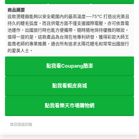
商品摘要
這款燙睫器能夠以安全範圍內的最高溫度──75℃ 打造出完美且
持久的睫毛弧度，而且供電方面不僅支援國際電壓，亦可依靠電
池運作，出國旅行時也能方便攜帶，隨時隨地保持優雅的眼妝。
值得一提的是，這款產品為台灣在地專利研發，獲得彩妝大師王
盈喬老師的專業推薦，適合所有
追求
太陽花睫毛
和常常出國旅行
的愛美人士。
點我看Coupang酷澎
點我看蝦皮商城
點我看樂天市場購物網
資訊錯誤回報