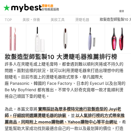
燙睫毛器
好物推薦服務
搜尋
妝髮造型師監製10
TOP
美妝・保養
美妝工具
燙睫毛器
妝髮造型師監製10 大燙睫毛器推薦排行榜
許多人在夾睫毛或上睫毛膏時，都會遇到難以順利夾捲或不持久的
問題。面對這樣的狀況，就可以利用燙睫毛器來打造出理想中的捲
翹睫毛。目前市面上的燙睫毛器款式眾多，舉凡國際大
廠 Panasonic、韓國的 Face Factory、日本的 Eyecurl 以及台灣的
Be My Boyfriend 都有推出，不禁令人好奇究竟哪一款才能順利燙
捲自己頑固下垂的睫毛。
為此，本篇文章將
實際採訪為眾多模特兒進行妝髮造型的 Joyi老
師，仔細說明選購燙睫毛器的訣竅
，並
以人氣排行榜的方式帶來推
薦商品，同時附上 momo購物網、Yahoo購物中心等平台網址
，希
望能幫助大家成功找到最適合自己的一款以及最划算的價位，打造