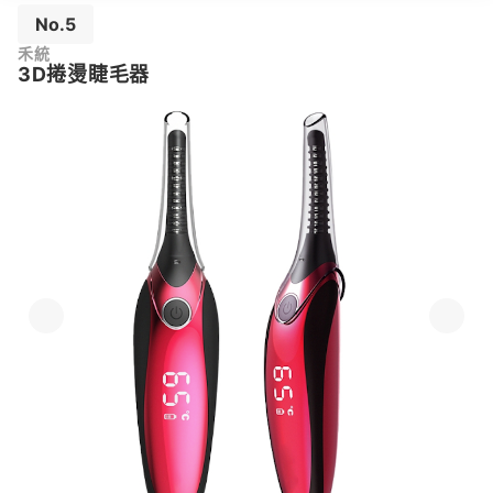
No.5
禾統
3D捲燙睫毛器