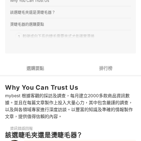
Why You Can Trust Us
該選睫毛夾還是燙睫毛器？
燙睫毛器的選購要點
1
較硬或向下長的睫毛需要夾式才能確實燙捲
2
想調整角度或補妝都適合筆型，但要搭配睫毛夾使用
3
新手能選多段溫控式並從最低溫開始練習
選購要點
排行榜
4
會攜帶外出應選電池式較方便，但溫度穩定性不如插電式
Why You Can Trust Us
燙睫毛器 推薦排行榜
mybest 根據客觀的採訪及調查，每月建立2000多款商品資訊數
接睫毛可以用燙睫毛器嗎？
據。並且在每篇文章製作上投入大量心力，其中包含嚴謹的調查，
以及與各領域專家進行深度訪談。以豐富的知識及準確的情報製作
燙睫毛器怎麼清？
文章，提供值得信賴的內容。
利用睫毛膏來增加並維持捲度
資訊錯誤回報
該選睫毛夾還是燙睫毛器？
總結