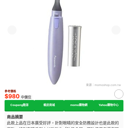
來源：
momoshop.com.tw
參考價格
$980
中價位
Coupang酷澎
蝦皮商城
momo購物網
Yahoo購物中心
商品摘要
此款上品在日本廣受好評，針對眼睛的安全防務設計也是此款的