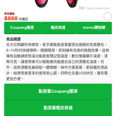
來源：
tw.buy.yahoo.com
參考價格
$888
中價位
Coupang酷澎
蝦皮商城
momo購物網
商品摘要
全方位照顧所有眼型，新手都能輕易掌握燙出捲翹的完美睫毛。
8~10秒的快速預熱，隨開隨用，即刻擁有完美的捲翹效果。這款
擁有自動調控恆溫功能能智慧記憶溫度，數位螢幕顯示溫度，清
晰可見，讓使用者可以輕鬆維持最適合自己的燙睫毛溫度。另
外
，這款燙睫毛器搭配一鍵開關，操作方便直覺，更搭載防燙設
計，給使用者更多的使用安心感，同時也支援USB快充，讓充電
更加方便。
點我看Coupang酷澎
點我看蝦皮商城