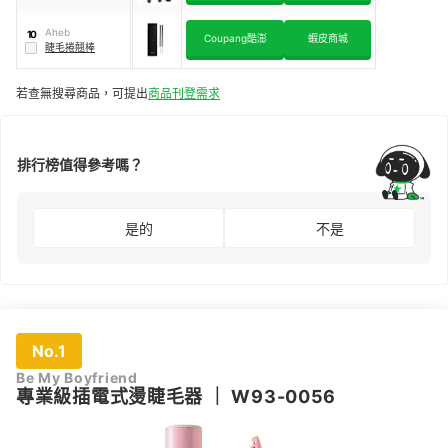
Aheb
10
Coupang酷澎
蝦皮商城
睫毛捲翹棒
若查無搜尋商品，可提出
商品刊登需求
排行榜值得參考嗎？
是的
不是
No.1
Be My Boyfriend
專業級插電式燙睫毛器
｜
W93-0056