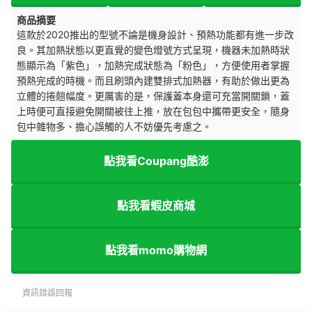
商品摘要
這款於2020推出的型號不論是機身設計、預熱功能都有進一步改
良。其加熱狀態以更直覺的變色燈號方式呈現，機器未加熱時狀
態顯示為「紫色」，加熱完成狀態為「粉色」，方便使用者掌握
預熱完成的時機。而且刷頭內建雙排式加熱器，有助於做出更為
立體的捲翹幅度。更厲害的是，保護蓋本身還可充當開關鎖，蓋
上時便可直接避免開關被往上推，放在包包中攜帶更安全，隨身
包中雜物多、擔心誤觸的人不妨優先考慮之。
點我看Coupang酷澎
點我看蝦皮商城
點我看momo購物網
資訊錯誤回報