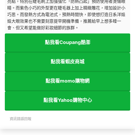
亮點，特別在睫毛刷上加強強化「防熱凸起」預防使用者燙傷眼
睛。而紫色小巧的外型更在睫毛器上加上精緻雕花，增加設計小
巧思。而發熱方式為電池式，預熱時間快，即使想打造日系洋娃
娃大眼效果也不需要刻意提早開機準備，推薦給早上想多睡一
會、但又希望能做好彩妝細節的族群。
點我看Coupang酷澎
點我看蝦皮商城
點我看momo購物網
點我看Yahoo購物中心
資訊錯誤回報