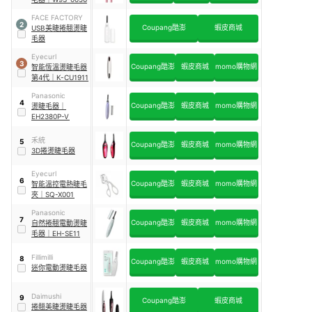
FACE FACTORY
2
Coupang酷澎
蝦皮商城
USB美睫捲翹燙睫
毛器
Eyecurl
3
Coupang酷澎
蝦皮商城
momo購物網
智能恆溫燙睫毛器
第4代
｜
K-CU1911
Panasonic
4
Coupang酷澎
蝦皮商城
momo購物網
燙睫毛器
｜
EH2380P-V
禾統
5
Coupang酷澎
蝦皮商城
momo購物網
3D捲燙睫毛器
Eyecurl
6
Coupang酷澎
蝦皮商城
momo購物網
智能溫控電熱睫毛
夾
｜
SQ-X001
Panasonic
7
Coupang酷澎
蝦皮商城
momo購物網
自然捲翹電動燙睫
毛器
｜
EH-SE11
Fillimilli
8
Coupang酷澎
蝦皮商城
momo購物網
迷你電動燙睫毛器
Daimushi
9
Coupang酷澎
蝦皮商城
捲翹美睫燙睫毛器