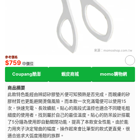
來源：
momoshop.com.tw
參考價格
$759
中價位
Coupang酷澎
蝦皮商城
momo購物網
商品摘要
此款特色能經由辨認矽膠墊片便可知預熱是否完成，而親膚的矽
膠材質也更能避開燙傷風險。而本款一次充滿電便可以使用15
次，快速充電、長效續航。貼心的兩段式溫控也適合不同睫毛粗
細度的使用者，找到屬於自己的最佳溫度。貼心的防呆設計搭載
了5分鐘為使用即自動關閉功能，提高了本款安全性能。由於能
力用夾子決定彎曲的幅度，操作起來會比筆型的款式更直覺，很
適合追求大弧度捲翹的族群。