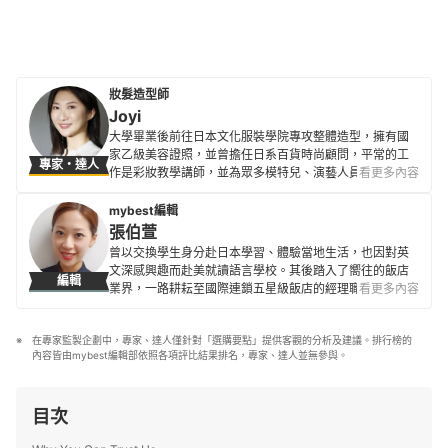
妝髮造型師
Joyi
大學畢業後前往日本文化服裝學院專攻整體造型，擁有國
家乙級美容證照，並曾擔任日系百貨時尚顧問，平常的工
專家・達人
作是彩妝教學講師，並為眾多模特兒、演藝人員及公眾人
看更多內容
物進行妝髮造型。 曾出版美妝書《年輕7歲的優雅大人好感
系彩妝》希望幫助大家找到展現魅力的方法，無論幾歲都
mybest編輯
依舊優雅美麗，以不過度消費、選擇適合自己並環境友善
張伯萱
的產品，在愛美的同時，也能讓地球很美麗。
曾以交換學生身分赴日本學習、體驗當地生活，也因對英
Joyi的簡介
文深感興趣而赴美就讀語言學校。其後踏入了嚮往的飯店
編輯
業界，一路耕耘至國際連鎖五星級飯店的經理職，因此對
看更多內容
生活品味、居家雜貨、個人金融規劃等皆有研究。目前是
專職翻譯及文章寫手，在工作之餘，擔任世界展望會志工
在專家監製企劃中，專家、達人僅針對「選購要點」提供客觀的分析及建議。排行榜的
並參與兒童援助計劃，希望能以微薄之力對社會有所貢
內容皆由mybest編輯部依照各項評比結果排名，專家、達人並無參與。
獻。
張伯萱的簡介
目次