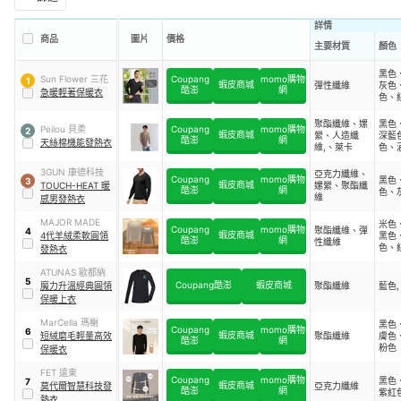
詳情
商品
圖片
價格
主要材質
顏色
黑色
Sun Flower 三花
Coupang
momo購物
1
蝦皮商城
彈性纖維
灰色
酷澎
網
急暖輕著保暖衣
色、
藍色
聚酯纖維、嫘
黑色
Peilou 貝柔
Coupang
momo購物
2
蝦皮商城
縈、人造纖
深藍
酷澎
網
天絲棉機能發熱衣
維,、萊卡
色、
咖啡
3GUN 康德科技
亞克力纖維、
Coupang
momo購物
黑色
3
蝦皮商城
TOUCH-HEAT 暖
嫘縈、聚酯纖
酷澎
網
色、
維
感男發熱衣
MAJOR MADE
米色
Coupang
momo購物
聚酯纖維、彈
4
蝦皮商城
4代羊絨柔軟圓領
黑色
酷澎
網
性纖維
色、
發熱衣
色
ATUNAS 歐都納
5
Coupang酷澎
蝦皮商城
魔力升溫經典圓領
聚酯纖維
藍色,
保暖上衣
MarCella 瑪榭
黑色
Coupang
momo購物
6
蝦皮商城
短絨磨毛輕量高效
聚酯纖維
膚色
酷澎
網
粉色
保暖衣
FET 遠東
Coupang
momo購物
黑色
7
蝦皮商城
莫代爾智慧科技發
亞克力纖維
酷澎
網
紫紅
熱衣