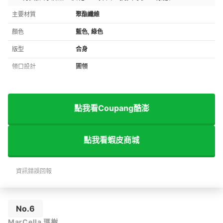
主要材質
聚酯纖維
顏色
藍色, 綠色
版型
合身
領口設計
圓領
點我看Coupang酷澎
點我看蝦皮商城
資訊錯誤回報
No.6
MarCella 瑪榭