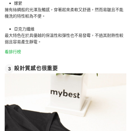
嫘縈
擁有絲綢般的光澤及觸感，穿著起來柔軟又舒適，然而易皺且不能
機洗的特性較為不便。
亞克力纖維
最大特色在於具優越的保溫性和彈性也不易發霉，不過其耐熱性較
弱且容易產生靜電。
看排行榜
設計質感也很重要
3