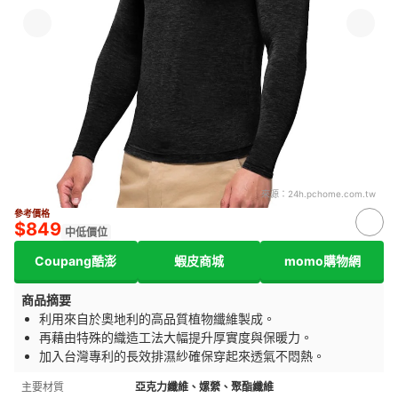
來源：
24h.pchome.com.tw
參考價格
$849
中低價位
Coupang酷澎
蝦皮商城
momo購物網
商品摘要
利用來自於奧地利的高品質植物纖維製成。
再藉由特殊的織造工法大幅提升厚實度與保暖力。
加入台灣專利的長效排濕紗確保穿起來透氣不悶熱。
主要材質
亞克力纖維、嫘縈、聚酯纖維