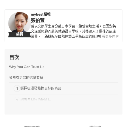
mybest編輯
張伯萱
曾以交換學生身分赴日本學習、體驗當地生活，也因對英
文深感興趣而赴美就讀語言學校。其後踏入了嚮往的飯店
編輯
業界，一路耕耘至國際連鎖五星級飯店的經理職，因此對
看更多內容
生活品味、居家雜貨、個人金融規劃等皆有研究。目前是
專職翻譯及文章寫手，在工作之餘，擔任世界展望會志工
並參與兒童援助計劃，希望能以微薄之力對社會有所貢
目次
獻。
張伯萱的簡介
Why You Can Trust Us
發熱衣男款的選購要點
1
選擇吸濕發熱性良好的商品
2
認識各材質的優缺點
3
設計質感也很重要
發熱衣男款 推薦排行榜