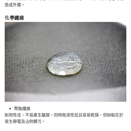
造成外露。
化學纖維
聚酯纖維
耐用性佳，不易產生皺摺，同時吸濕性低且容易乾燥，但缺點在於
易生靜電及沾附髒污。