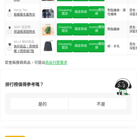
Hang Ten
Coupang
momo購物
聚酯纖維、彈
黑色
8
蝦皮商城
酷澎
網
性纖維
深藍
極暖魔毛蓄熱衣
GIAT 吉亞特
Coupang
momo購物
黑色
9
蝦皮商城
聚酯纖維
酷澎
網
深藍
捍溫吸濕發熱衣
MUJI 無印良品
Coupang
momo購物
黑色
10
蝦皮商城
無印良品
｜
男棉保
棉、羊毛
酷澎
網
深藍
暖 V領長袖T恤
若查無搜尋商品，可提出
商品刊登需求
排行榜值得參考嗎？
是的
不是