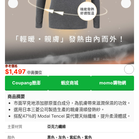
來源：
momoshop.com.tw
參考價格
$1,497
中高價位
Coupang酷澎
蝦皮商城
momo購物網
商品摘要
市面罕見地添加膠原蛋白成分，為肌膚帶來滋潤保濕的功效。
選用日本三菱公司製造生產的親膚滑順發熱紗。
搭配47％的 Modal Tencel 莫代爾天絲纖維，提升柔滑體感。
主要材質
亞克力纖維
顏色
黑色、灰色、紫紅色、紫色