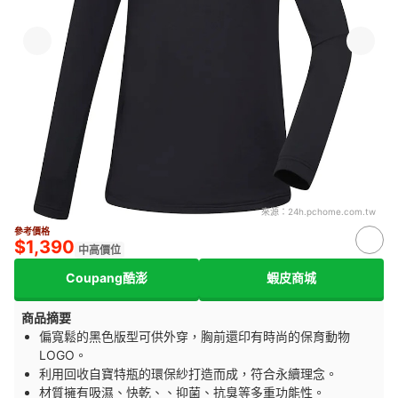
來源：
24h.pchome.com.tw
參考價格
$1,390
中高價位
Coupang酷澎
蝦皮商城
商品摘要
偏寬鬆的黑色版型可供外穿，胸前還印有時尚的保育動物
LOGO。
利用回收自寶特瓶的環保紗打造而成，符合永續理念。
材質擁有吸濕、快乾、、抑菌、抗臭等多重功能性。