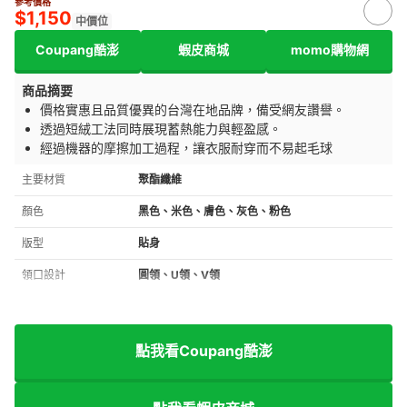
參考價格
$1,150
中價位
Coupang酷澎
蝦皮商城
momo購物網
商品摘要
價格實惠且品質優異的台灣在地品牌，備受網友讚譽。
透過短絨工法同時展現蓄熱能力與輕盈感。
經過機器的摩擦加工過程，讓衣服耐穿而不易起毛球
主要材質
聚酯纖維
顏色
黑色、米色、膚色、灰色、粉色
版型
貼身
領口設計
圓領、U領、V領
點我看Coupang酷澎