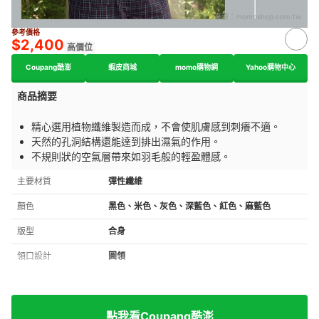
來源：
momoshop.com.tw
參考價格
$2,400
高價位
Coupang酷澎
蝦皮商城
momo購物網
Yahoo購物中心
商品摘要
精心選用植物纖維製造而成，不會使肌膚感到刺癢不適。
天然的孔洞結構還能達到排出濕氣的作用。
不規則狀的空氣層帶來如羽毛般的輕盈體感。
主要材質
彈性纖維
顏色
黑色、米色、灰色、深藍色、紅色、麻藍色
版型
合身
領口設計
圓領
點我看Coupang酷澎