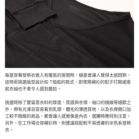
每當穿著發熱衣進入有暖氣的房間時，總是會讓人覺得太過悶熱，
這時若挑選版型設計如 T恤般的款式，即使將襯衫的釦子打開或捲
起衣袖也不會令人感到尷尬。
挑選時除了要留意衣料的厚度、質感與衣領、袖口的縫線等細節之
外，帶有光澤且容易看到乳頭、體毛的薄透質地，以及衣襟開口加
工較不精緻的商品，都會讓人感覺像是內衣，選購時應特別注意。
另外，在工作場合穿襯衫時，則建議搭配較不易透膚的米色系發熱
衣。