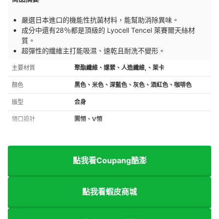
嚴選日本進口的機能性抗菌材料，能幫助消除異味。
成分中還有28％都是頂級的 Lyocell Tencel 萊賽爾天絲材
質。
超彈性的纖維主打能吸濕、速乾且耐洗不變形。
主要材質
聚酯纖維、嫘縈、人造纖維,、萊卡
顏色
黑色、米色、深藍色、灰色、酒紅色、咖啡色
版型
合身
領口設計
圓領、V領
點我看Coupang酷澎
點我看蝦皮商城