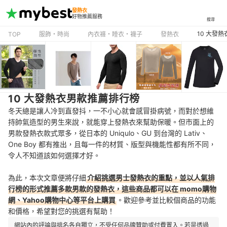
發熱衣
好物推薦服務
搜尋
10 大發
TOP
服飾・時尚
內衣褲・睡衣・襪子
發熱衣
10 大發熱衣男款推薦排行榜
冬天總是讓人冷到直發抖，一不小心就會感冒掛病號，而對於想維
持帥氣造型的男生來說，就能穿上發熱衣來幫助保暖。但市面上的
男款發熱衣款式眾多，從日本的 Uniqulo、GU 到台灣的 Lativ、
One Boy 都有推出，且每一件的材質、版型與機能性
都有所不同，
令人不知道該如何選擇才好。
為此，本次文章便將仔細
介紹挑選男士發熱衣的重點，並以人氣排
行榜的形式推薦多款男款的發熱衣，這些商品都可以在 momo購物
網、Yahoo購物中心等平台上購買
。歡迎參考並比較個商品的功能
和價格，希望對您的挑選有幫助！
網站內的評論與排名各自獨立，不受任何品牌贊助或付費置入。若是透過