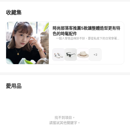
收藏集
時尚部落客推薦5款讓整體造型更有特
色的時髦配件
一個人穿搭品味好不好，要從私底下的日常穿著判
斷。而被評論為會穿搭的部落客、明星們，大多都
是簡單的衣服搭配有特色、有質感的配件，因此即
便只是上個淡妝，整體看起來依然非常時髦。本次
+2
便要跟大家分享我經常使用的配件，在它們的幫助
下，你也能晉升為穿搭高手！
愛用品
找不到項目。
請嘗試其他關鍵字。