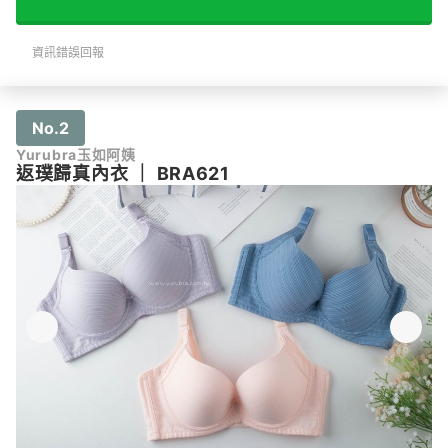
資訊錯誤回報
No.2
Yurubra玉如阿姨
返璞歸真內衣
｜
BRA621