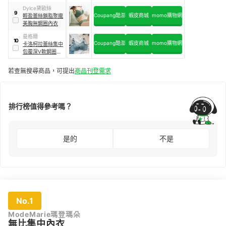
NB4593R5
Dylce黛歐絲
9
Coupang酷澎
蝦皮商城
momo購物網
輕盈蕾絲鎖脂聚攏
美胸無鋼圈內衣
曼格爾
10
Coupang酷澎
蝦皮商城
momo購物網
卡洛柯拉蕾絲集中
包覆深V軟鋼圈內
衣褲
若查無搜尋商品，可提出
商品刊登需求
排行榜值得參考嗎？
是的
不是
No.1
ModeMarie瑪登瑪朵
無比集中內衣