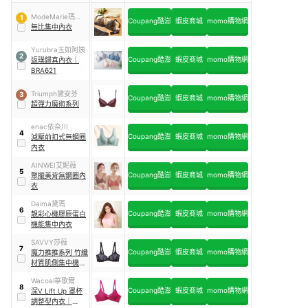
ModeMarie瑪登
1
Coupang酷澎
蝦皮商城
momo購物網
瑪朵
無比集中內衣
Yurubra玉如阿姨
2
Coupang酷澎
蝦皮商城
momo購物網
返璞歸真內衣
｜
BRA621
Triumph黛安芬
3
Coupang酷澎
蝦皮商城
momo購物網
超彈力魔術系列
enac依奈川
4
Coupang酷澎
蝦皮商城
momo購物網
減壓前扣式無鋼圈
內衣
AINWEI艾妮薇
5
Coupang酷澎
蝦皮商城
momo購物網
聚攏美背無鋼圈內
衣
Daima黛瑪
6
Coupang酷澎
蝦皮商城
momo購物網
靚彩心機膠原蛋白
機能集中內衣
SAVVY莎薇
7
Coupang酷澎
蝦皮商城
momo購物網
魔力推推系列 竹纖
材質肌側集中機能
內衣
Wacoal華歌爾
8
Coupang酷澎
蝦皮商城
momo購物網
深V Lift Up 罩杯
調整型內衣
｜