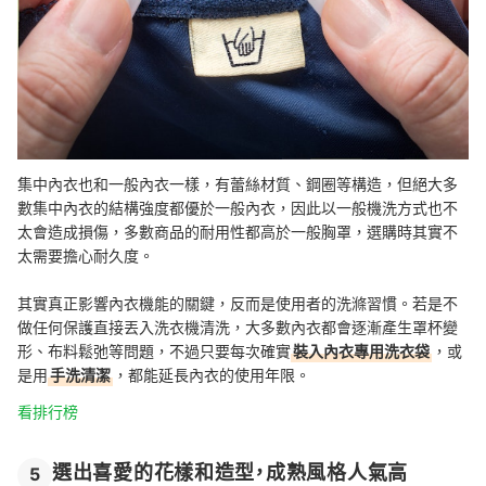
集中內衣也和一般內衣一樣，有蕾絲材質、鋼圈等構造，但絕大多
數集中內衣的結構強度都優於一般內衣，因此以一般機洗方式也不
太會造成損傷，多數商品的耐用性都高於一般胸罩，選購時其實不
太需要擔心耐久度。
其實真正影響內衣機能的關鍵，反而是使用者的洗滌習慣。若是不
做任何保護直接丟入洗衣機清洗，大多數內衣都會逐漸產生罩杯變
形、布料鬆弛等問題，不過只要每次確實
裝入內衣專用洗衣袋
，或
是用
手洗清潔
，都能延長內衣的使用年限。
看排行榜
選出喜愛的花樣和造型，成熟風格人氣高
5