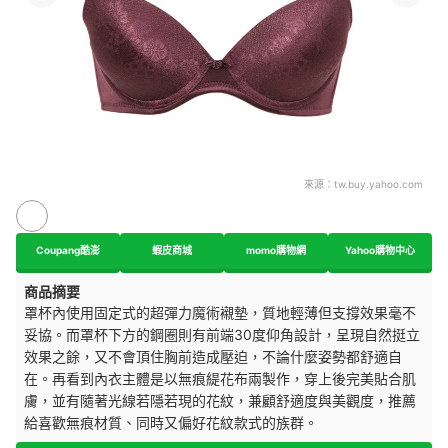
來源：
tw.buy.yahoo.com
Coupang酷澎
蝦皮商城
momo購物網
Yahoo購物中心
商品摘要
罩杯內使用固定式的超彈力魔術襯墊，質地輕薄但支撐效果毫不
妥協。而罩杯下方的鋼圈則有前端30度仰角設計，呈現自然挺立
效果之餘，又不會頂住胸前造成壓迫，不論什麼姿勢都舒適自
在。再看到內衣主體是以無痕緹花布兩製作，穿上後完美貼合肌
膚，並有隨著光線若隱若現的花紋，兼顧舒適度與美觀度，推薦
給喜歡無痕材質、同時又偏好花紋款式的族群。