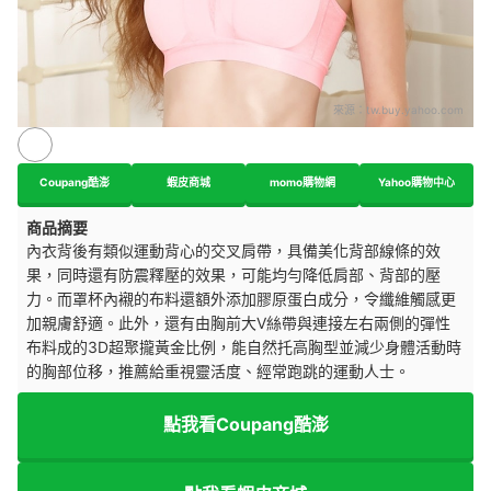
來源：
tw.buy.yahoo.com
Coupang酷澎
蝦皮商城
momo購物網
Yahoo購物中心
商品摘要
內衣背後有類似運動背心的交叉肩帶，具備美化背部線條的效
果，同時還有防震釋壓的效果，可能均勻降低肩部、背部的壓
力。而罩杯內襯的布料還額外添加膠原蛋白成分，令纖維觸感更
加親膚舒適。此外，還有由胸前大V絲帶與連接左右兩側的彈性
布料成的3D超聚攏黃金比例，能自然托高胸型並減少身體活動時
的胸部位移，推薦給重視靈活度、經常跑跳的運動人士。
點我看Coupang酷澎