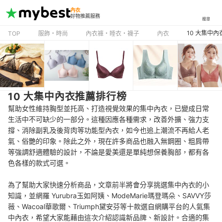
內衣
好物推薦服務
搜尋
10 大集中
TOP
服飾・時尚
內衣褲・睡衣・襪子
內衣
10 大集中內衣推薦排行榜
幫助女性維持胸型並托高、打造視覺效果的集中內衣，已變成日常
生活中不可缺少的一部分。這種因應各種需求，改善外擴、強力支
撐、消除副乳及後背肉等功能型內衣，如今也追上潮流不再給人老
氣、俗艷的印象。除此之外，現在許多商品也融入無鋼圈、粗肩帶
等強調舒適體驗的設計，不論是愛美還是單純想保養胸部，都有各
色各樣的款式可選。
為了幫助大家快速分析商品，文章前半將會分享挑選集中內衣的小
知識，並網羅 Yurubra玉如阿姨、ModeMarie瑪登瑪朵、SAVVY莎
薇、Wacoal華歌爾、Triumph黛安芬等十款選自網購平台的人氣集
中內衣，希望大家能藉由這次介紹認識新品牌、新設計。合適的集