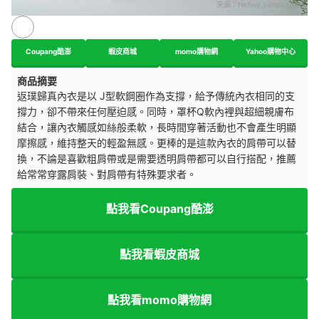
來源：
tw.buy.yahoo.com
Coupang酷澎
蝦皮商城
momo購物網
Yahoo購物中心
商品摘要
返璞歸真內衣是以 J型軟鋼圈作為支撐，給予傳統內衣相同的支
撐力，卻不帶來任何壓迫感
。同時，罩杯Q軟內裡與超細親膚布
結合，讓內衣觸感如絲般柔軟，長時間穿著活動也不會產生明顯
摩擦感，維持整天的輕盈無感。更棒的是這款內衣的肩帶可以替
換，不論是喜歡粗肩帶或是需要透明肩帶都可以自行搭配，推薦
給常常穿露肩裝、對肩帶有特殊要求者。
點我看Coupang酷澎
點我看蝦皮商城
點我看momo購物網