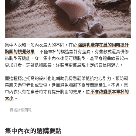
集中內衣和一般內衣最大的不同，在於
強調乳溝存在感的同時提升
胸圍的視覺效果
。不僅罩杯的構造設計有差異，有些款式還具備修
飾胸型等機能。穿上集中內衣後便可讓胸型、甚至身體曲線看起來
更加好看，穿著低胸服裝、洋裝時更能展現十足的自信與魅力。
而這種穩定托高的設計也能輔助乳房懸韌帶抵抗地心引力，預防韌
帶肌肉過早老化或受傷，進而避免胸部下垂等問題產生。不過，集
中內衣只有在穿著時才有提升胸圍的效果，並
不會改變原本罩杯的
大小
。
資訊錯誤回報
集中內衣的選購要點