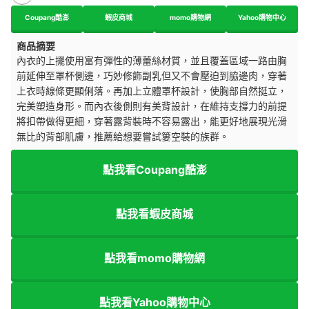
Coupang酷澎
蝦皮商城
momo購物網
Yahoo購物中心
商品摘要
內衣的上擺使用富有彈性的薄蕾絲材質，並且覆蓋區域一路由胸
前延伸至罩杯側邊，巧妙修飾副乳但又不會壓迫到脇邊肉，穿著
上衣時線條更顯俐落。再加上立體罩杯設計，使胸部自然挺立，
完美塑造身形。而內衣後側則有美背設計，在維持支撐力的前提
將扣帶做得更細，穿著露背裝時不容易露出，能更好地展現光滑
無比的背部肌膚，推薦給想要嘗試簍空裝的族群。
點我看Coupang酷澎
點我看蝦皮商城
點我看momo購物網
點我看Yahoo購物中心