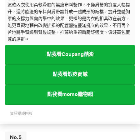
這款內衣使用柔軟滑順的無痕布料製作，不僅肩帶的寬度大幅提
升，還將脇邊的布料與肩帶設計成一體成形的結構，提升整體胸
罩的支撐力與向內集中的效果。更棒的是內衣的扣具改在前方，
能更直觀地藉由改變排扣的配置營造豐滿挺立的效果，不用再辛
苦地將手臂繞到背後調整，推薦給重視肩膀舒適度、偏好高包覆
感的族群。
點我看Coupang酷澎
點我看蝦皮商城
點我看momo購物網
資訊錯誤回報
No.5