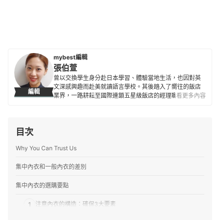
mybest編輯
張伯萱
曾以交換學生身分赴日本學習、體驗當地生活，也因對英
文深感興趣而赴美就讀語言學校。其後踏入了嚮往的飯店
編輯
業界，一路耕耘至國際連鎖五星級飯店的經理職，因此對
看更多內容
生活品味、居家雜貨、個人金融規劃等皆有研究。目前是
專職翻譯及文章寫手，在工作之餘，擔任世界展望會志工
並參與兒童援助計劃，希望能以微薄之力對社會有所貢
目次
獻。
張伯萱的簡介
Why You Can Trust Us
集中內衣和一般內衣的差別
集中內衣的選購要點
1
注意內衣的構造：確保3大要素