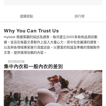
2
優先選擇側面包覆性佳、肩帶偏粗的款式
3
了解正確的胸圍數值
選購要點
排行榜
4
確認內衣的材質與形狀，選擇耐用性高者
Why You Can Trust Us
5
選出喜愛的花樣和造型，成熟風格人氣高
mybest 根據客觀的採訪及調查，每月建立2000多款商品資訊數
集中內衣 推薦排行榜
據。並且在每篇文章製作上投入大量心力，其中包含嚴謹的調查，
以及與各領域專家進行深度訪談。以豐富的知識及準確的情報製作
選購集中內衣的常見問題
文章，提供值得信賴的內容。
Q：無鋼圈內衣的集中效果好嗎？
資訊錯誤回報
集中內衣和一般內衣的差別
Q：低脊心內衣的作用是什麼？
Q：集中內衣應該如何清洗？
其他的內衣選擇
總結