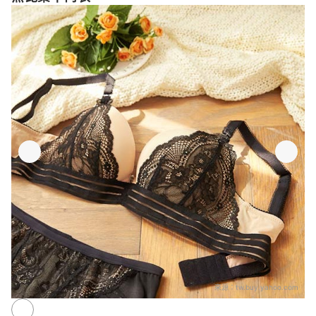
來源：
tw.buy.yahoo.com