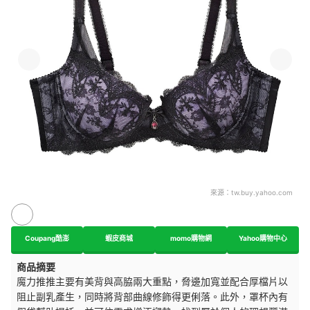
來源：
tw.buy.yahoo.com
Coupang酷澎
蝦皮商城
momo購物網
Yahoo購物中心
商品摘要
魔力推推主要有美背與高脇兩大重點，脅邊加寬並配合厚檔片以
阻止副乳產生，同時將背部曲線修飾得更俐落。
此外，罩杯內有