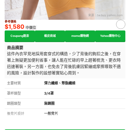
來源：
tw.buy.yahoo.com
參考價格
$1,580
中價位
Coupang酷澎
蝦皮商城
momo購物網
Yahoo購物中心
商品摘要
這件內衣罕見地採用套穿式的構造，少了背後的鉤扣之後，在
穿
著上無疑更加便利省事，讓人能在忙碌的
早上趕著梳洗、更衣時
迅速著裝。另一方面，
也免去了背後肌膚因緊繃或摩擦導致不適
的風險，設計製作的設想著實貼心周到。
主要材質
彈力纖維、聚酯纖維
罩杯類型
3/4罩
鋼圈類型
無鋼圈
後背片設計
一般背片