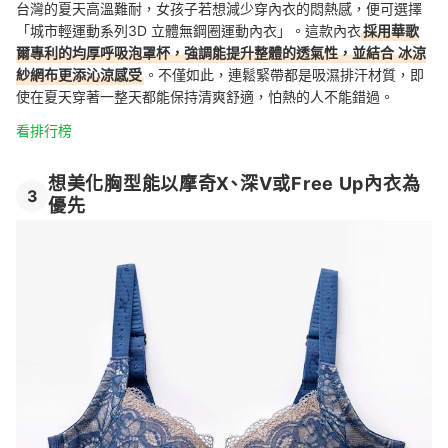
台灣的夏天高溫難耐，女孩子若想減少穿內衣的悶熱感，便可選擇
「城市輕運動系列3D 立體無鋼圈運動內衣」。這款內衣
採用華歌
爾專利的均厚呼吸泡罩杯，強調能提升整體的透氣性，並結合
冰涼
紗網布更添沁涼感受
。不僅如此，連鬆緊帶都是吸濕排汗材質，即
使在夏天穿著一整天都能保持清爽舒適，怕熱的人不能錯過。
看排行榜
想美化胸型能以摩奇X、深V或Free Up內衣為
3
優先