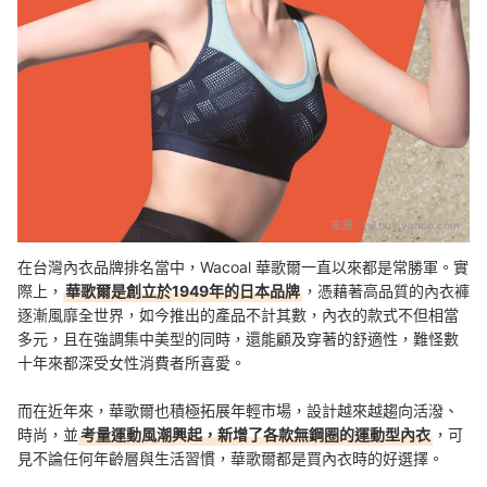
來源：
tw.buy.yahoo.com
在台灣內衣品牌排名當中，Wacoal 華歌爾一直以來都是常勝軍。實
際上，
華歌爾是創立於1949年的日本品牌
，憑藉著高品質的內衣褲
逐漸風靡全世界，如今推出的產品不計其數，內衣的款式不但相當
多元，且在強調集中美型的同時，還能顧及穿著的舒適性，難怪數
十年來都深受女性消費者所喜愛。
而在近年來，華歌爾也積極拓展年輕市場，設計越來越趨向活潑、
時尚，並
考量運動風潮興起，新增了各款無鋼圈的運動型內衣
，可
見不論任何年齡層與生活習慣，華歌爾都是買內衣時的好選擇。