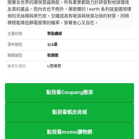
隨著全世界的環保意識興起，所有產業都致力於研發對地球環境
友善的產品。而內衣也不例外，華歌爾的 i earth 系列就是選用環
保的
天絲棉與黑竹炭，交織成
具有吸濕與除臭功效的材質，同時
標榜能降低靜電摩擦的機率，穿著安心又自在。
主要材質
聚酯纖維
罩杯類型
3/4罩
鋼圈類型
軟鋼圈
後背片設計
U型美背
點我看Coupang酷澎
點我看蝦皮商城
點我看momo購物網