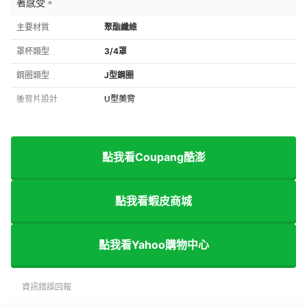
著感受。
主要材質
聚酯纖維
罩杯類型
3/4罩
鋼圈類型
J型鋼圈
後背片設計
U型美背
點我看Coupang酷澎
點我看蝦皮商城
點我看Yahoo購物中心
資訊錯誤回報