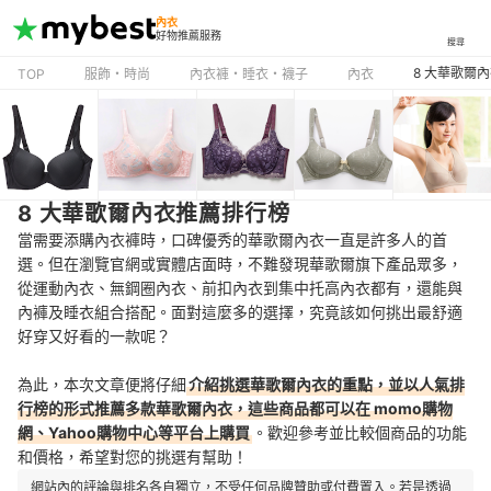
內衣
好物推薦服務
搜尋
8 大華歌爾
TOP
服飾・時尚
內衣褲・睡衣・襪子
內衣
8 大華歌爾內衣推薦排行榜
當需要添購內衣褲時，口碑優秀的華歌爾內衣一直是許多人的首
選。但在瀏覽官網或實體店面時，不難發現華歌爾旗下產品眾多，
從運動內衣、無鋼圈內衣、前扣內衣到集中托高內衣都有，還能與
內褲及睡衣組合搭配。面對這麼多的選擇，究竟該如何挑出最舒適
好穿又好看的一款呢？
為此，本次文章便將仔細
介紹挑選華歌爾內衣的重點，並以人氣排
行榜的形式推薦多款華歌爾內衣，這些商品都可以在 momo購物
網、Yahoo購物中心等平台上購買
。歡迎參考並比較個商品的功能
和價格，希望對您的挑選有幫助！
網站內的評論與排名各自獨立，不受任何品牌贊助或付費置入。若是透過