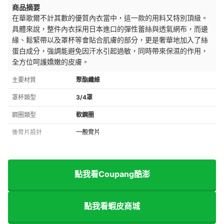
商品摘要
在華歌爾不計其數的優質內衣當中，這一款的用料又特別頂級。
具體來說，整件內衣採用日本進口的
彈性蕾絲與透氣網布，而邊
緣、鬆緊帶以及罩杯等會貼合肌膚的部分，更是奢華地加入了
絲
蛋白成分，強調能
避免因汗水引起過敏，同時帶來保濕的作用，
全方位呵護嬌嫩的皮膚。
主要材質
聚酯纖維
罩杯類型
3/4罩
鋼圈類型
軟鋼圈
後背片設計
一般背片
點我看Coupang酷澎
點我看蝦皮商城