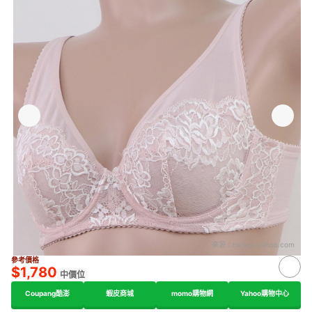
來源：
tw.buy.yahoo.com
參考價格
$1,780
中價位
Coupang酷澎
蝦皮商城
momo購物網
Yahoo購物中心