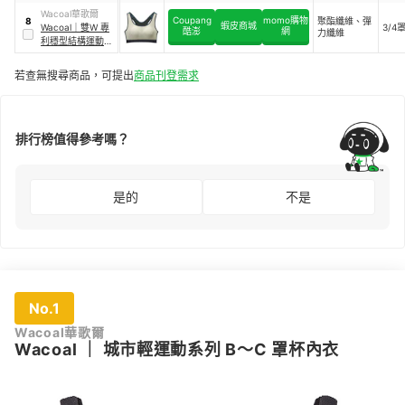
Wacoal華歌爾
Coupang
momo購物
聚酯纖維、彈
8
蝦皮商城
Wacoal
｜
雙W 專
3/4
酷澎
網
力纖維
利穩型結構運動內
衣
若查無搜尋商品，可提出
商品刊登需求
排行榜值得參考嗎？
是的
不是
No.1
Wacoal華歌爾
Wacoal
｜
城市輕運動系列 B～C 罩杯內衣