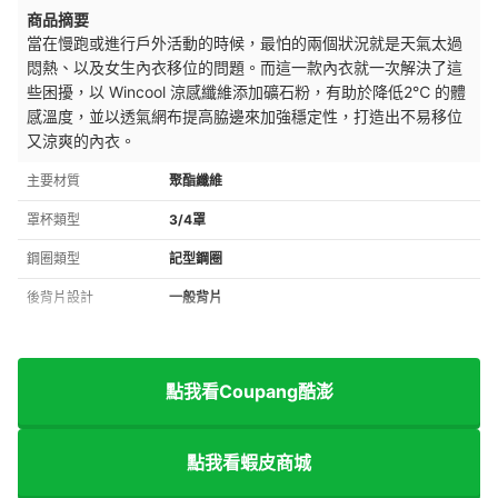
商品摘要
當在慢跑或進行戶外活動的時候，最怕的兩個狀況就是天氣太過
悶熱、以及女生內衣移位的問題。而這一款內衣就一次解決了這
些困擾，以 Wincool 涼感纖維添加礦石粉，有助於降低2℃ 的體
感溫度，並以透氣網布提高脇邊來加強穩定性，打造出不易移位
又涼爽的內衣。
主要材質
聚酯纖維
罩杯類型
3/4罩
鋼圈類型
記型鋼圈
後背片設計
一般背片
點我看Coupang酷澎
點我看蝦皮商城