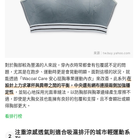
來源：
tw.buy.yahoo.com
對於胸部較為豐滿的人來說，穿內衣時常都會有包覆感不足的問
題，尤其是在跑步、運動時更是會晃動明顯。面對這樣的狀況，就
能透過「Wacoal Care 安心挺胸專業運動內衣」來改善。此系列
在
設計上力求罩杯與肩帶之間的平衡，中央還有網布連接兩側加強穩
定性
，並貼心地採用光面車縫法，以防胸部與胸罩邊緣產生摩擦不
適，即使是大胸女孩也能擁有良好的包覆和支撐，且不會顯壯或顯
得胸部更大。
看排行榜
注重涼感透氣則適合吸濕排汗的城市輕運動系
2