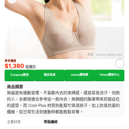
來源：
tw.buy.yahoo.com
參考價格
$1,380
低價位
Coupang酷澎
蝦皮商城
momo購物網
Yahoo購物中心
商品摘要
無論是有運動習慣、不喜歡內衣的束縛感，還是容易流汗、怕熱
的人，全都很適合參考這一款內衣。無鋼圈的胸罩帶來舒服自在
的感受，而 Cool-Plus 材質則能幫忙吸濕排汗，加上防臭抗菌的
纖維，從日常生活到運動時都能輕鬆穿著。
主要材質
聚酯纖維