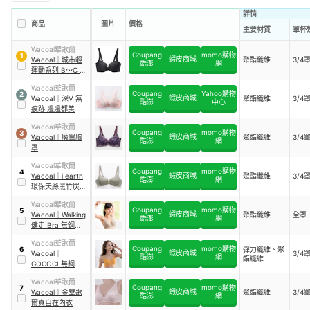
詳情
商品
圖片
價格
主要材質
罩杯
Wacoal華歌爾
Coupang
momo購物
1
蝦皮商城
Wacoal
｜
城市輕
聚酯纖維
3/4
酷澎
網
運動系列 B～C 罩
杯內衣
Wacoal華歌爾
Coupang
Yahoo購物
2
蝦皮商城
Wacoal
｜
深V 無
聚酯纖維
3/4
酷澎
中心
痕跡 邊邊都美麗內
衣
Wacoal華歌爾
Coupang
momo購物
3
蝦皮商城
Wacoal
｜
魔翼胸
聚酯纖維
3/4
酷澎
網
罩
Wacoal華歌爾
Coupang
momo購物
4
蝦皮商城
Wacoal
｜
i earth
聚酯纖維
3/4
酷澎
網
環保天絲黑竹炭內
衣
Wacoal華歌爾
Coupang
momo購物
5
蝦皮商城
Wacoal
｜
Walking
聚酯纖維
全罩
酷澎
網
健走 Bra 無鋼圈內
衣
Wacoal華歌爾
Coupang
momo購物
彈力纖維、聚
6
蝦皮商城
Wacoal
｜
3/4
酷澎
網
酯纖維
GOCOCI 無鋼圈內
衣
Wacoal華歌爾
Coupang
momo購物
7
蝦皮商城
Wacoal
｜
金華歌
聚酯纖維
3/4
酷澎
網
爾真自在內衣