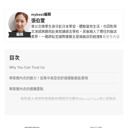
mybest編輯
張伯萱
曾以交換學生身分赴日本學習、體驗當地生活，也因對英
文深感興趣而赴美就讀語言學校。其後踏入了嚮往的飯店
編輯
業界，一路耕耘至國際連鎖五星級飯店的經理職，因此對
看更多內容
生活品味、居家雜貨、個人金融規劃等皆有研究。目前是
專職翻譯及文章寫手，在工作之餘，擔任世界展望會志工
並參與兒童援助計劃，希望能以微薄之力對社會有所貢
目次
獻。
張伯萱的簡介
Why You Can Trust Us
華歌爾內衣的魅力！從集中美型到舒適運動都能實現
華歌爾內衣的選購要點
胸型偏大或想穿著運動就選穩定包覆的Wacoal Care安心挺胸系
1
列
2
注重涼感透氣則適合吸濕排汗的城市輕運動系列
3
想美化胸型能以摩奇X、深V或Free Up內衣為優先