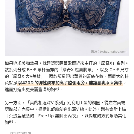
來源：
tw.buy.yahoo.com
如果追求美胸效果，就建議選購華歌爾近來主打的「摩奇X」系列。
該系列分成 B～E 罩杯適穿的「摩奇X 魔翼胸罩」、以及 C～F 尺寸
的「摩奇X 大V美背」，兩款都呈現出華麗的蕾絲花紋，而最大的特
色就是
以420D 的彈性網布加高了脇側兩旁，能讓副乳乖乖集中
，
進而打造出更美麗豐滿的胸型。
另一方面，「
美的相遇
深V 系列
」則利用 L型的鋼圈，從左右兩端
讓胸部向內集中，標榜能輕鬆創造出深V 線。此外，還有會附上
貓
耳朵造型襯墊的
「Free Up 無鋼圈內衣」，以俏皮的方式幫助美化
胸型。
資訊錯誤回報