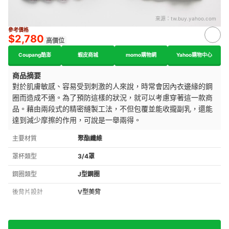
來源：
tw.buy.yahoo.com
參考價格
$2,780
高價位
Coupang酷澎
蝦皮商城
momo購物網
Yahoo購物中心
商品摘要
對於肌膚敏感、容易受到刺激
的人來說，時常會因內衣邊緣的鋼
圈而造成不適。為了預防這樣的狀況，就可以考慮穿著這一款商
品。藉由兩段式的精密縫製工法，不但包覆並能收攏副乳，還能
達到減少摩擦的作用，可說是一舉兩得。
主要材質
聚酯纖維
罩杯類型
3/4罩
鋼圈類型
J型鋼圈
後背片設計
V型美背