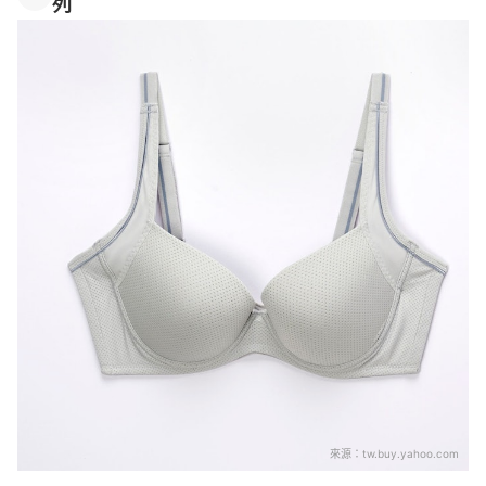
列
來源：
tw.buy.yahoo.com