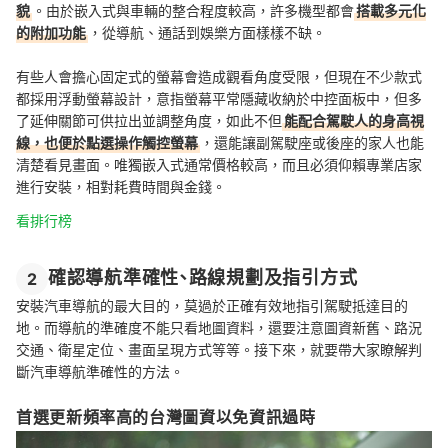
貌
。由於嵌入式與車輛的整合程度較高，許多機型都會
搭載多元化
的附加功能
，從導航、通話到娛樂方面樣樣不缺。
有些人會擔心固定式的螢幕會造成觀看角度受限，但現在不少款式
都採用浮動螢幕設計，意指螢幕平常隱藏收納於中控面板中，但多
了延伸關節可供拉出並調整角度，如此不但
能配合駕駛人的身高視
線，也便於點選操作觸控螢幕
，還能讓副駕駛座或後座的家人也能
清楚看見畫面。唯獨嵌入式通常價格較高，而且必須仰賴專業店家
進行安裝，相對耗費時間與金錢。
看排行榜
確認導航準確性、路線規劃及指引方式
2
安裝汽車導航的最大目的，莫過於正確有效地指引駕駛抵達目的
地。而導航的準確度不能只看地圖資料，還要注意圖資新舊、路況
交通、衛星定位、畫面呈現方式等等。接下來，就要帶大家瞭解判
斷汽車導航準確性的方法。
首選更新頻率高的台灣圖資以免資訊過時