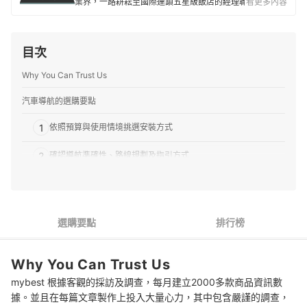
業界，一路耕耘至國際連鎖五星級飯店的經理職，因此對
看更多內容
生活品味、居家雜貨、個人金融規劃等皆有研究。目前是
專職翻譯及文章寫手，在工作之餘，擔任世界展望會志工
並參與兒童援助計劃，希望能以微薄之力對社會有所貢
目次
獻。
張伯萱的簡介
Why You Can Trust Us
汽車導航的選購要點
1
依照預算與使用情境挑選安裝方式
2
確認導航準確性、路線規劃及指引方式
3
講求畫面品質能選HD高解析度的大螢幕
4
關注各種實用的汽車導航附加功能
選購要點
排行榜
5
優先選提供完善保固與售後服務的品牌
Why You Can Trust Us
汽車導航 推薦排行榜
mybest 根據客觀的採訪及調查，每月建立2000多款商品資訊數
參考更多便利實用的車用設備
據。並且在每篇文章製作上投入大量心力，其中包含嚴謹的調查，