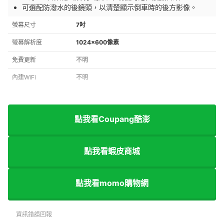
可選配防潑水的後鏡頭，以清楚顯示倒車時的後方影像。
螢幕尺寸
7吋
螢幕解析度
1024×600像素
免費更新
不明
內建WiFi
不明
點我看Coupang酷澎
點我看蝦皮商城
點我看momo購物網
資訊錯誤回報