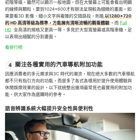
初階等級，雖然可以顯示一般地圖，但在大螢幕上可能會看出明顯
的線條與顆粒，要到1024×600才有辦法呈現較為細緻的畫面。如
果要看3D 影像、細小文字與複雜的交錯路段，則能
以1280×720
的 HD 高清等級為標準，方能擁有清晰流暢的觀看體驗
。而
Full
HD
全高清的規格又更高一等，多見於大型寬螢幕或高階車機，足
以表現出細膩的分割畫面。
看排行榜
關注各種實用的汽車導航附加功能
4
因應消費者的多元需求與3C 時代的潮流，現在絕大多數的汽車導航
都不只有指引方向的功能，而是多了各式各樣用於提升使用體驗與
休閒娛樂效果的設計。以下就統整出幾項最常見也最實用的附加功
能，供大家作為選購時的參考。
語音辨識系統大幅提升安全性與便利性