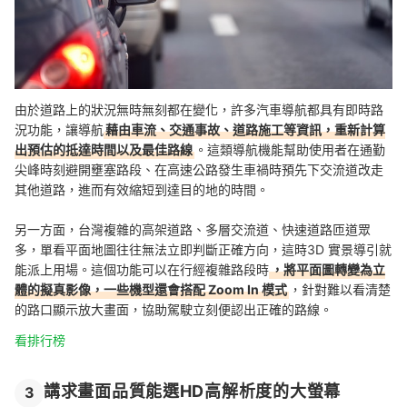
由於道路上的狀況無時無刻都在變化，許多汽車導航都具有即時路
況功能，讓導航
藉由車流、交通事故、道路施工等資訊，重新計算
出預估的抵達時間以及最佳路線
。這類導航機能幫助使用者在通勤
尖峰時刻避開壅塞路段、在高速公路發生車禍時預先下交流道改走
其他道路，進而有效縮短到達目的地的時間。
另一方面，台灣複雜的高架道路、多層交流道、快速道路匝道眾
多，單看平面地圖往往無法立即判斷正確方向，這時3D 實景導引就
能派上用場。這個功能可以在行經複雜路段時
，將平面圖轉變為立
體的擬真影像，一些機型還會搭配 Zoom In 模式
，針對難以看清楚
的路口顯示放大畫面，協助駕駛立刻便認出正確的路線。
看排行榜
講求畫面品質能選HD高解析度的大螢幕
3