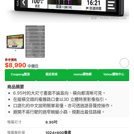
來源：
tw.buy.yahoo.com
參考價格
$8,990
中價位
Coupang酷澎
蝦皮商城
momo購物網
Yahoo購物中心
商品摘要
6.95吋的大尺寸畫面不論直向、橫向都清晰可見。
在縱橫交錯的複雜路口會以3D 立體時景影像指引。
口語化的中文說明簡單易懂，亦可透過語音聲控操作。
避開不易行駛的過窄蜿蜒小路，規劃出最佳路線。
螢幕尺寸
6.95吋
螢幕解析度
1024×600像素