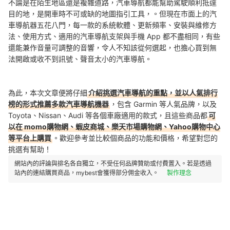
不論是在陌生地區還是複雜道路，汽車導航都能幫助駕駛順利抵達
目的地，是開車時不可或缺的地圖指引工具，。但現在市面上的汽
車導航器五花八門，每一款的系統軟體、更新頻率、安裝與維修方
法、使用方式、適用的汽車導航支架與手機 App 都不盡相同，有些
還能兼作音量可調整的音響，令人不知該從何選起，也擔心買到無
法開啟或收不到訊號、聲音太小的汽車導航。
為此，本次文章便將仔細
介紹挑選汽車導航的重點，並以人氣排行
榜的形式推薦多款汽車導航機器
，包含 Garmin 等人氣品牌，以及
Toyota、Nissan、Audi 等各個車廠適用的款式，且這些商品都
可
以在 momo購物網、蝦皮商城、樂天市場購物網、Yahoo購物中心
等平台上購買
。歡迎參考並比較個商品的功能和價格，希望對您的
挑選有幫助！
網站內的評論與排名各自獨立，不受任何品牌贊助或付費置入。若是透過
站內的連結購買商品，mybest會獲得部分佣金收入。
製作理念