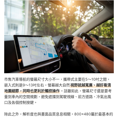
市售汽車導航的螢幕尺寸大小不一，攜帶式主要在5～10吋之間，
嵌入式則是9～13吋左右，螢幕越大自然
視野就越寬廣、越好看清
地圖細節，同時也更利於觸控操作
。話雖如此，螢幕尺寸還是要考
量到車內的空間規劃，避免遮擋到駕駛視線、前方道路、冷氣出風
口及各個控制按鍵。
除此之外，解析度也與畫面品質息息相關。800×480屬於最基本的