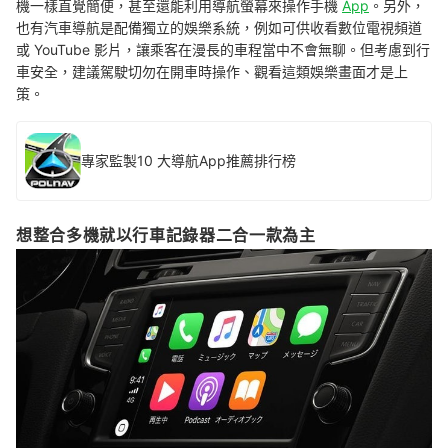
機一樣直覺簡便，甚至還能利用導航螢幕來操作手機
App
。另外，
也有汽車導航是配備獨立的娛樂系統，例如可供收看數位電視頻道
或 YouTube 影片，讓乘客在漫長的車程當中不會無聊。但考慮到行
車安全，建議駕駛切勿在開車時操作、觀看這類娛樂畫面才是上
策。
專家監製10 大導航App推薦排行榜
想整合多機就以行車記錄器二合一款為主