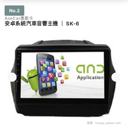
No.2
AceCar奧斯卡
安卓系統汽車音響主機
｜
SK-6
來源：
tw.buy.yahoo.com