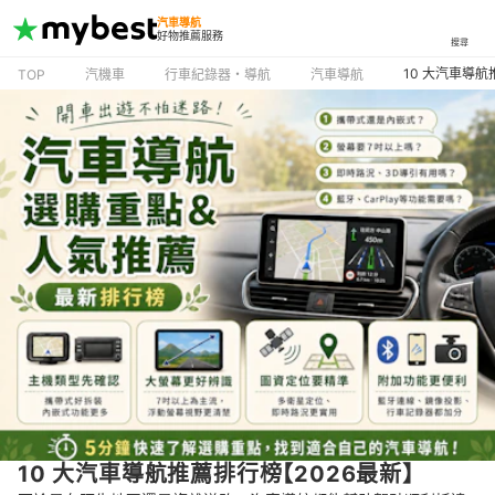
汽車導航
好物推薦服務
搜尋
10 大汽車導航
TOP
汽機車
行車紀錄器・導航
汽車導航
10 大汽車導航推薦排行榜【2026最新】