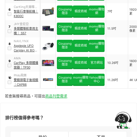
CarKing天瀚導航
Coupang
momo購物
192
6
蝦皮商城
王
智能行車導航機
｜
7吋
酷澎
網
素
K800C
JHY金宏亞
Coupang
momo購物
2000
7
蝦皮商城
多媒體導航車用主
11.5吋
酷澎
網
像素
機
｜
S57
NAVLYNX
Coupang
momo購物
8
蝦皮商城
Applepie UFO
酷澎
網
Carplay AI BOX
導航車機
AMA
Coupang
160
9
蝦皮商城
官方網站
CarPlay 多媒體播
10.26吋
酷澎
素
放器
｜
TP30
Philo飛樂
Coupang
momo購物
Yahoo購物
10
雙鏡頭電子後視鏡
11.26吋
4K U
酷澎
網
中心
｜
CAP66
若查無搜尋商品，可提出
商品刊登需求
排行榜值得參考嗎？