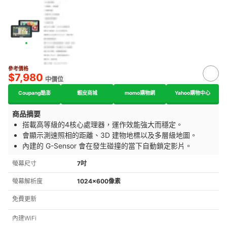
參考價格
$7,980
中價位
Coupang酷澎
蝦皮商城
momo購物網
Yahoo購物中心
商品摘要
搭載高等級的4核心處理器，運作效能強大而穩定。
會顯示測速照相的距離、3D 建物地標以及多層級地圖。
內建的 G-Sensor 會在發生碰撞的當下自動鎖定影片。
螢幕尺寸
7吋
螢幕解析度
1024×600像素
免費更新
內建WiFi