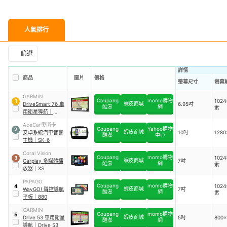
人氣排行
篩選
詳情
商品
圖片
價格
螢幕尺寸
螢幕
GARMIN
Coupang
momo購物
102
1
蝦皮商城
DriveSmart 76 車
6.95吋
酷澎
網
素
用衛星導航
｜
DriveSmart76
AceCar奧斯卡
Coupang
Yahoo購物
2
蝦皮商城
安卓系統汽車音響
10吋
1280
酷澎
中心
主機
｜
SK-6
Coral Vision
Coupang
momo購物
102
3
蝦皮商城
Carplay 多媒體播
7吋
酷澎
網
素
放器
｜
XS
PAPAGO
Coupang
momo購物
102
4
蝦皮商城
WayGO! 聲控導航
7吋
酷澎
網
素
平板
｜
880
GARMIN
Coupang
momo購物
5
蝦皮商城
Drive 53 車用衛星
5吋
800
酷澎
網
導航
｜
Drive 53