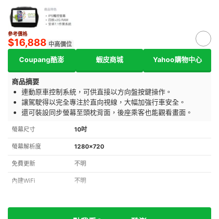
參考價格
$16,888
中高價位
Coupang酷澎
蝦皮商城
Yahoo購物中心
商品摘要
連動原車控制系統，可供直接以方向盤按鍵操作。
讓駕駛得以完全專注於直向視線，大幅加強行車安全。
還可裝設同步螢幕至頭枕背面，後座乘客也能觀看畫面。
螢幕尺寸
10吋
螢幕解析度
1280×720
免費更新
不明
內建WiFi
不明