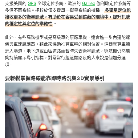
支援美國的
GPS
全球定位系統、歐洲的
Galileo
伽利略定位系統等
多個不同系統。相較於僅支援單一衛星系統的機種，
多衛星定位能
接收更多的衛星訊號，有助於在容易受到遮蔽的環境中，提升訊號
的穩定性與定位的準確性
。
此外，有些高階機型或是高級車的原廠車機，還會進一步內建陀螺
儀與車速感應器，藉此來協助推算車輛的相對位置。這樣就算車輛
進入隧道、地下道或山區道路而暫時失去衛星訊號，導航機仍然能
夠持續顯示導引指標，對常常行經這類路段的人來說是個加分選
項。
要輕鬆掌握路線能靠即時路況與3D實景導引