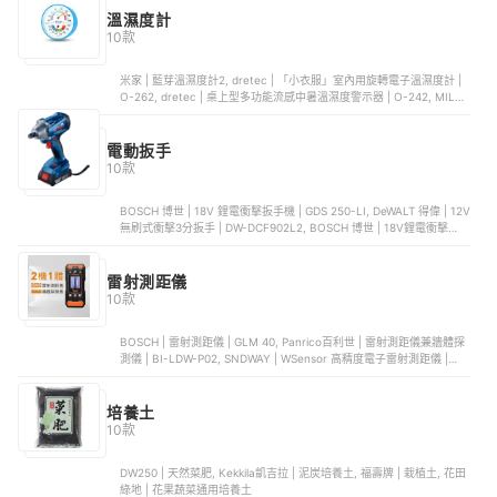
溫濕度計
10款
米家 | 藍芽溫濕度計2, dretec | 「小衣服」室內用旋轉電子溫濕度計 |
O-262, dretec | 桌上型多功能流感中暑溫濕度警示器 | O-242, MILI |
5合1智慧感應溫濕度計 | AC-729
電動扳手
10款
BOSCH 博世 | 18V 鋰電衝擊扳手機 | GDS 250-LI, DeWALT 得偉 | 12V
無刷式衝擊3分扳手 | DW-DCF902L2, BOSCH 博世 | 18V鋰電衝擊起
子/扳手機套裝組2.0Ah | GDX180-LI , MAKITA 牧田 | 18V無刷衝擊高
扭力扳手 | DTW1002Z, MAKITA 牧田 | 電動套筒板手 | 6904VH
雷射測距儀
10款
BOSCH | 雷射測距儀 | GLM 40, Panrico百利世 | 雷射測距儀兼牆體探
測儀 | BI-LDW-P02, SNDWAY | WSensor 高精度電子雷射測距儀 |
SW-M70, Makita牧田 | 雷射測距儀 | LD080P, 小米 | 智慧雷射測距儀 |
MJJGCJYD001QW
培養土
10款
DW250 | 天然菜肥, Kekkila凱吉拉 | 泥炭培養土, 福壽牌 | 栽植土, 花田
綠地 | 花果蔬菜通用培養土