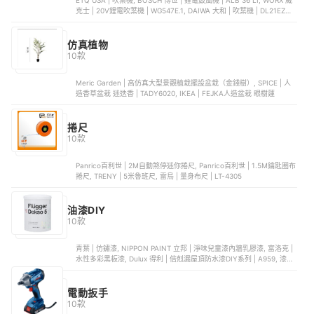
ETQ USA | 吹葉機, BOSCH 博世 | 鋰電鼓風機 | ALB 36 LI, WORX 威
克士 | 20V鋰電吹葉機 | WG547E.1, DAIWA 大和 | 吹葉機 | DL21EZR,
MAKITA 牧田 | 充電式吹風機 | DUB186Z
仿真植物
10款
Meric Garden | 高仿真大型景觀植栽擺設盆栽（金錢樹）, SPICE | 人
造香草盆栽 迷迭香 | TADY6020, IKEA | FEJKA人造盆栽 眼樹蓮
捲尺
10款
Panrico百利世 | 2M自動煞停迷你捲尺, Panrico百利世 | 1.5M鑰匙圈布
捲尺, TRENY | 5米魯班尺, 雷鳥 | 量身布尺 | LT-4305
油漆DIY
10款
青葉 | 仿鏽漆, NIPPON PAINT 立邦 | 淨味兒童漆內牆乳膠漆, 富洛克 |
水性多彩黑板漆, Dulux 得利 | 倍剋漏屋頂防水漆DIY系列 | A959, 漆寶
| 清水模擬真紋理漆
電動扳手
10款