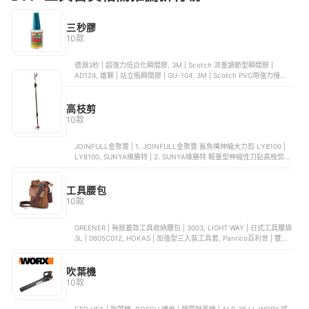
時還能幫您快速累績基礎概念喔。
無二的作品，增添更多生活樂趣！
三秒膠
10款
德淵3秒 | 超強力低白化瞬間膠, 3M | Scotch 流量調節型瞬間膠 |
AD124, 雄獅 | 站立瓶瞬間膠 | GU-104, 3M | Scotch PVC用強力接著
劑 | 6525, 3M | Scotch 強力瞬間接著劑 耐衝擊型 | 7056
高枝剪
10款
JOINFULL金聚豐 | 1. JOINFULL金聚豐 鯊魚嘴伸縮大力剪 LY8100 |
LY8100, SUNYA維勝特 | 2. SUNYA維勝特 輕量型伸縮性刀鉆高枝剪
50502 | 50502, GARDENA嘉丁拿 | 3. GARDENA嘉丁拿 園林樹木高空
剪, 道什威爾 | 4. 道什威爾 可伸縮高空剪高枝鋸, 綠色職人 | 5. 綠色職
人 輕量高枝採果剪
工具腰包
10款
GREENER | 無掀蓋款工具收納腰包 | 3003, LIGHT WAY | 日式工具腰袋
3L | 0605C012, HOKAS | 加強型三入裝工具套, Panrico百利世 | 雙層4
格工具腰包, TUMAX | 小型儀器和手機安置袋 | TU-127
吹葉機
10款