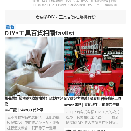
Fluke | iSee 手機熱像儀 | TC01A, 工具達人 | 紅外線熱像儀 | 190-
FLTG400R, FLIR | 口袋型紅外線熱影像儀 | C5, 工具王 | 熱顯像儀 |
630-FLTG300+2 , BSIDE | 紅外線熱像儀 | HX1
看更多DIY・工具百貨推薦排行榜
最新
DIY・工具百貨相關favlist
視覺設計師推薦7款婚禮設計品製作好
DIY愛好者推薦5款愛用居家修繕工具
物
Bosch博世 | 電動板手／衝擊起子機
uni三菱 | pin200 代針筆
市面上有各式各樣 DIY 工具的款式
我不算對物品執著的人，因此身邊
機型，其價格範圍也很不一，對於
收藏或使用中的物品並不多。剛好
剛接觸 DIY 的人來說實在很難從中
趁著這次機會，我回想了一遍每日
挑選，而高價的工具並不一定是最