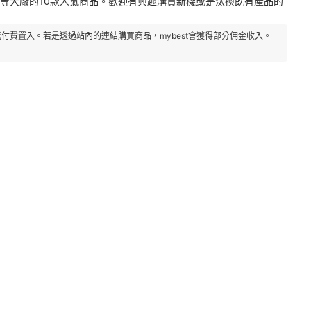
特力屋等大廠的10款人氣商品。歡迎有興趣購買新機或是汰換既有產品的
付費置入。若是透過站內的連結購買商品，mybest會獲得部分佣金收入。