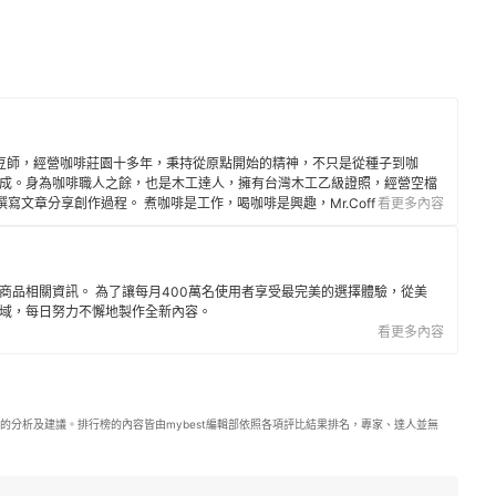
級烘豆師，經營咖啡莊園十多年，秉持從原點開始的精神，不只是從種子到咖
成。身為咖啡職人之餘，也是木工達人，擁有台灣木工乙級證照，經營空檔
寫文章分享創作過程。 煮咖啡是工作，喝咖啡是興趣，Mr.Coffee 每年都
看更多內容
各地的好咖啡，並在部落格與大家分享喔！
商品相關資訊。 為了讓每月400萬名使用者享受最完美的選擇體驗，從美
域，每日努力不懈地製作全新內容。
看更多內容
的分析及建議。排行榜的內容皆由mybest編輯部依照各項評比結果排名，專家、達人並無