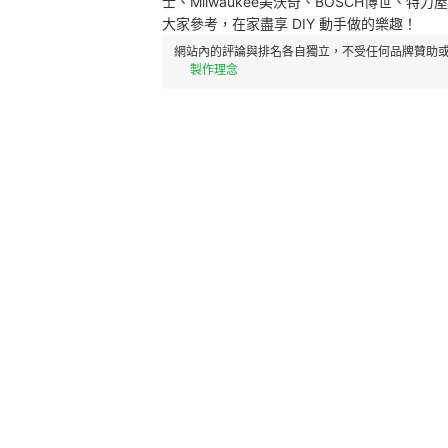
士、Milwaukee美沃奇、BOSCH博世、
大家參考，在家盡享 DIY 動手做的樂趣！
網站內的評論與排名各自獨立，不受任何品牌贊助或
製作理念