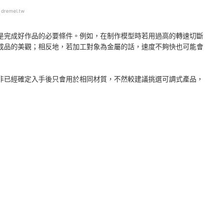
：
dremel.tw
是完成好作品的必要條件。例如，在制作模型時若用過高的轉速切斷
成品的美觀；相反地，若加工對象為金屬的話，速度不夠快也可能會
非已經確定入手後只會用於相同材質，不然較建議挑選可調式產品，