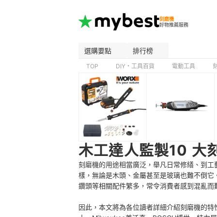
刻磨機
好物推薦服務
選購要點
排行榜
TOP
DIY・工具百貨
電動工具
木工達人監製10 大
刻磨機的用途相當廣泛，舉凡日常修繕、到工
樣，無論是木頭、金屬甚至是玻璃也難不倒它
鑽頭等相關配件繁多，常令消費者感到混亂而
因此，本文將為各位讀者詳細介紹刻磨機的特性與