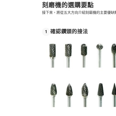
刻磨機的選購要點
刻磨機哪裡買？
接下來，將從五大方向介紹刻磨機的主要優缺
看更多 DIY工具
總結
確認鑽頭的接法
1