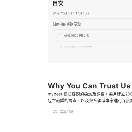
目次
Why You Can Trust Us
刻磨機的選購要點
1
確認鑽頭的接法
2
留意電源供應方式
3
建議選購轉速可調整的款式
4
選擇無碳刷馬達設計
5
Why You Can Trust Us
考量最大磨輪直徑
mybest 根據客觀的採訪及調查，每月建立
推薦十大刻磨機人氣排行榜
包含嚴謹的調查，以及與各領域專家進行深度
專家解惑！選購刻磨機的常見問題
資訊錯誤回報
刻磨機的用途是什麼？
鑽頭變鈍了怎麼辦？