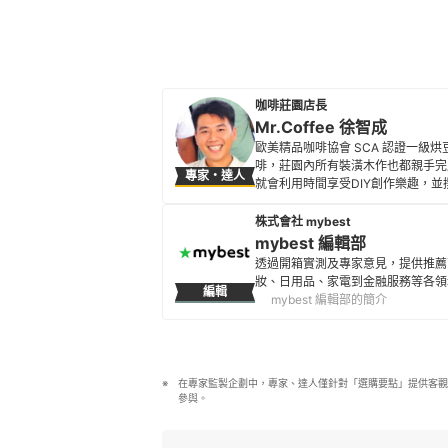
咖啡莊園店長
Mr.Coffee 徐智成
歐美精品咖啡協會 SCA 認證一
啡，莊園內所有裝潢木作也都親手完
專家・達人
就會利用時間享受DIY創作樂趣，並撰
會安排長假出國自助旅行，品嚐世界
Mr.Coffee 徐智成的簡介
株式會社 mybest
mybest 編輯部
透過開箱實測及專家意見，提供推薦
妝、日用品、家電到金融服務等各領
編輯
mybest 編輯部的簡介
在專家監製企劃中，專家、達人僅針對「選購要點」提供客觀
參與。