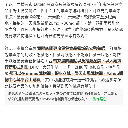
問題，而葉黃素 Lutein 被認為有保養眼睛的功效，近年來在保健食
品市場上備受關注。但市面上的葉黃素琳瑯滿目，可以見到葉黃素
果凍、葉黃素 QQ凍、葉黃素飲、葉黃素錠、軟膠囊甚至是眼藥
水，每款的一天攝取量從20mg～30mg 都有，還有游離型與酯化
型之分，以及添加蝦紅素、魚油、B群、維他命C 的複方，令人疑惑
究竟該如何選擇，也好奇著補充葉黃素有效嗎？
為此，本篇文章將
實際訪問專攻保健食品領域的安營養師
，詳細解
說葉黃素的功效、怎麼吃、什麼時候吃、不能跟什麼一起吃、副作
用以及葉黃素食物排名，並
帶來選購要點以及推薦品牌，以人氣排
行榜形式列出
DHC、大研生醫、三多、BHK 等10款商品，這些品
項
都可以在 momo購物網、蝦皮商城、樂天市場購物網、Yahoo購
物中心等平台上購買
，其中可能還有買一送一特價品，歡迎參考並
比較個商品的功能和價格，希望對您的挑選有幫助！
網站內的評論與排名各自獨立，不受任何品牌贊助或付費置入。若是透過
站內的連結購買商品，mybest會獲得部分佣金收入。
製作理念