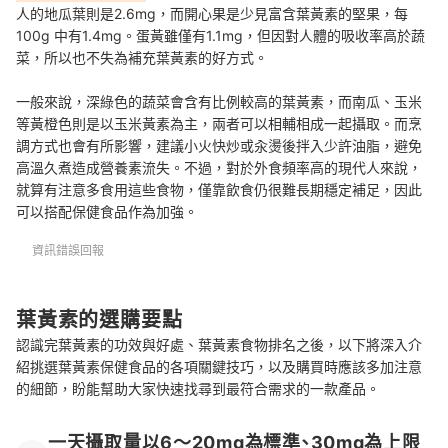
人的地瓜葉則是2.6mg，而開心果是少見富含葉黃素的堅果，每
100g 中有1.4mg。蛋黃雖僅有1.1mg，但因對人體的吸收率高於蔬
菜，所以也不失為補充葉黃素的好方式。
一般來說，深綠色的蔬菜會含有比例較高的葉黃素，而南瓜、玉米
等黃橙色則是以玉米黃素為主，兩者可以相輔相成一起攝取。而烹
調方式也會有所影響，建議小火快炒或汆燙後拌入少許油脂，避免
高溫久煮造成營養素流失。不過，對於外食頻率高的現代人來說，
就算有注意多食用這些食物，僅靠飲食仍很難長期穩定補足，因此
可以搭配保健食品作為加強。
資訊錯誤回報
葉黃素的選購要點
認識完葉黃素的功效與好處、葉黃素食物排名之後，以下將深入介
紹挑選葉黃素保健食品的各項關鍵技巧，以及購買時應該多加注意
的細節，盼能幫助大家快速找尋到最符合需求的一款產品。
一天攝取量以6～20mg為標準、30mg為上限