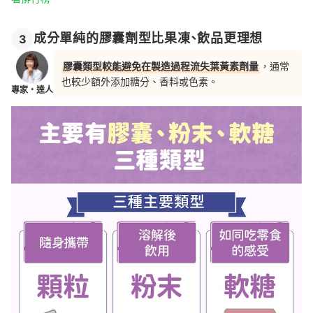
成分單純的膠囊劑型比果凍、飲品更理想
3
膠囊類型較能避免在製造過程流失葉黃素劑量
，通常
也較少額外添加糖分、香料或色素。
專家・達人