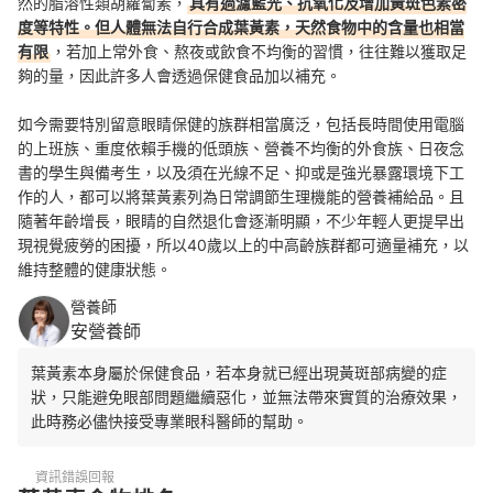
然的脂溶性類胡蘿蔔素，
具有過濾藍光、抗氧化及增加黃斑色素密
度等特性。但人體無法自行合成葉黃素，天然食物中的含量也相當
有限
，若加上常外食、熬夜或飲食不均衡的習慣，往往難以獲取足
夠的量，因此許多人會透過保健食品加以補充。
如今需要特別留意眼睛保健的族群相當廣泛，包括長時間使用電腦
的上班族、重度依賴手機的低頭族、營養不均衡的外食族、日夜念
書的學生與備考生，以及須在光線不足、抑或是強光暴露環境下工
作的人，都可以將葉黃素列為日常調節生理機能的營養補給品。且
隨著年齡增長，眼睛的自然退化會逐漸明顯，不少年輕人更提早出
現視覺疲勞的困擾，所以40歲以上的中高齡族群都可適量補充，以
維持整體的健康狀態。
營養師
安營養師
葉黃素本身屬於保健食品，若本身就已經出現黃斑部病變的症
狀，只能避免眼部問題繼續惡化，並無法帶來實質的治療效果，
此時務必儘快接受專業眼科醫師的幫助。
資訊錯誤回報