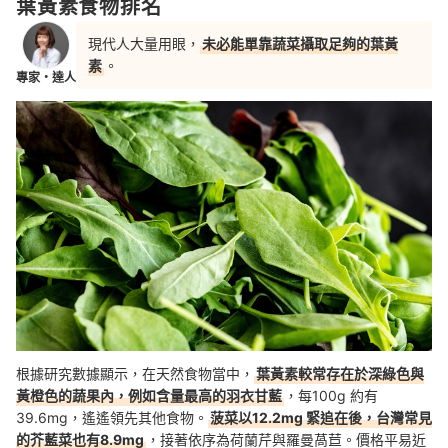
葉黃素食物排名
現代人大量用眼，
未必能單靠蔬菜攝取足夠的葉黃
素
。
專家・達人
根據研究數據顯示，在天然食物當中，
葉黃素較常存在於深綠色與
黃橙色的蔬果內，例如含量最高的羽衣甘藍
，每100g 約有
39.6mg，遙遙領先其他食物。
菠菜以12.2mg 緊追在後，台灣常見
的芥藍菜也有8.9mg
，接著依序為荷蘭芹與羅曼萵苣。價格平易近