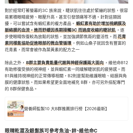
對於經常盯著螢幕的3C 族來說，睫狀肌往往處於緊繃的狀態，很容
易累積眼睛疲勞、眼壓升高，甚至引發頭痛等不適。針對這類困
擾，可以嘗試含有蝦紅素的複方產品。
蝦紅素有助於增加視網膜及
脈絡膜的血流，進而舒緩因長期接觸3C 而過度收縮的睫狀肌
，逐
步使眼睛恢復較為放鬆的狀態，並加強調節焦距的靈活性。而
花青
素同樣能協助促進眼部的微血管循環
，例如山桑子就因含有豐富的
花青素，而常會被作為葉黃素的配方之一
除此之外，
B群主要負責能量代謝與神經保護兩大面向
，維他命B12
有助修復受損的視神經，並與蝦紅素一同緩解睫狀肌的疲勞感。而
B1與維持視神經的正常傳導相關，B2則是幫助維護眼瞼、結膜與角
膜的健康狀態。而如果希望更全面地補充 B群，亦可另外搭配專門
的 B群保健食品。
營養師監製10 大B群推薦排行榜【2026最新】
眼睛乾澀及銀髮族可參考魚油、鋅、維他命C