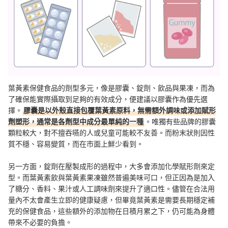
葉黃素保健食品的劑型多元，像是膠囊、錠劑、飲品與果凍，而為
了確保能實際攝取到足夠的有效成分，便建議以膠囊作為優先選
擇。
膠囊是以外殼直接包覆葉黃素原料，無需額外調味或添加賦形
劑塑形，通常是各劑型中成分最單純的一種
。唯獨有些品牌的膠囊
顆粒較大，對不擅吞嚥的人或兒童可能較不友善。而粉末狀則因性
質不穩、容易變質，而在市面上鮮少看到。
另一方面，錠劑在壓製成形的過程中，大多會添加化學賦形劑來定
型。而葉黃素飲與葉黃素果凍雖然普遍美味可口，但正因為是加入
了糖分、香料、果汁或人工調味劑來提升了適口性。儘管在合法用
量內不太會產生立即的健康疑慮，但畢竟葉黃素是需要長期穩定補
充的保健食品，這些額外的添加物在日積月累之下，仍可能為身體
帶來不必要的負擔。