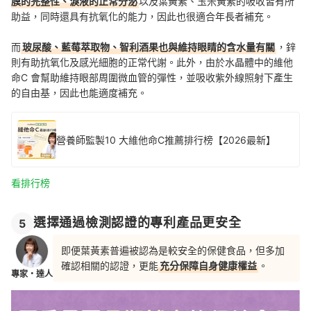
膜的完整性、淚液的正常分泌
以及葉黃素、玉米黃素的吸收皆有所
助益，同時還具有抗氧化的能力，因此也很適合年長者補充。
而
玻尿酸、藍莓萃取物、智利酒果也與維持眼睛的含水量有關
，鋅
則有助抗氧化及感光細胞的正常代謝。此外，由於水晶體中的維他
命C 會幫助維持眼部周圍微血管的彈性，並吸收紫外線照射下產生
的自由基，因此也能適度補充。
營養師監製10 大維他命C推薦排行榜【2026最新】
看排行榜
選擇通過檢測認證的專利產品更安全
5
即便葉黃素普遍被認為是較安全的保健食品，但多加
確認相關的認證，更能
充分保障自身健康權益
。
專家・達人