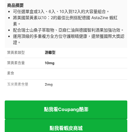
商品摘要
可任選單盒或3入、6入、10入到12入的大容量組合。
將美國葉黃素以10：2的最佳比例搭配德國 AstaZine 蝦紅
素。
配合瑞士山桑子萃取物、亞麻仁油與德國智利酒果加強功效。
運用頂級的多重複方全方位守護眼睛健康，還榮獲國際大獎認
證。
葉黃素類型
游離型
葉黃素含量
10mg
素食
玉米黃素含量
2mg
點我看Coupang酷澎
點我看蝦皮商城