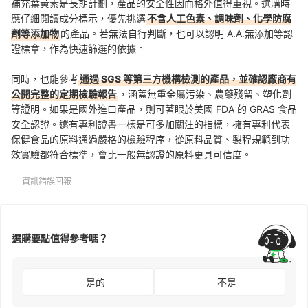
補充葉黃素是長期計劃，產品的安全性因而格外值得重視。選購時
應仔細閱讀成分標示，優先挑選
不含人工色素、調味劑、化學防腐
劑等添加物
的產品。若無法自行判斷，也可以認明 A.A.無添加等認
證標章，作為快速篩選的依據。
同時，也能參考
通過 SGS 等第三方機構檢測的產品，並確認廠商有
公開完整的定期檢驗報告
，涵蓋無重金屬污染、農藥殘留、塑化劑
等證明。如果是國外進口產品，則可著眼於美國 FDA 的 GRAS 食品
安全認證。還有專利證書一樣是可多加關注的指標，擁有專利代表
保健食品的原料通過嚴格的檢驗程序，從原料品質、製程規範到功
效實驗都符合標準，會比一般無認證的原料更具可信度。
資訊錯誤回報
選購要點值得參考嗎？
是的
不是