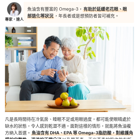
魚油含有豐富的 Omega-3，
有助於延緩老花眼、眼
部退化等狀況
，年長者或是想預防者皆可補充。
專家・達人
凡是長時間待在冷氣房、睡眠不足或用眼過度，都可能使眼睛處於
缺水的狀態，令人感到乾澀不適。面對這樣的情形，就能將魚油複
方納入首選。
魚油含有 DHA、EPA 等 Omega-3脂肪酸，對維護角