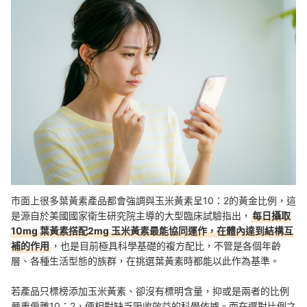
市面上很多葉黃素產品都會強調與玉米黃素呈10：2的黃金比例，這
是源自於美國國家衛生研究院主導的大型臨床試驗指出，
每日攝取
10mg 葉黃素搭配2mg 玉米黃素最能協同運作，在體內達到結構互
補的作用
，也是目前極具科學基礎的複方配比，不管是各個年齡
層、各種生活型態的族群，在挑選葉黃素時都能以此作為基準。
若產品只標榜添加玉米黃素、卻沒有標明含量，抑或是兩者的比例
嚴重偏離10：2，便相對缺乏吸收效益的科學依據。而在選對比例之