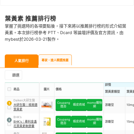
葉黃素 推薦排行榜
掌握了挑選時的各項要點後，接下來將以推薦排行榜的形式介紹葉
黃素。本次排行榜參考 PTT、Dcard 等論壇評價及官方資訊，由
mybest於2026-03-21製作。
專家・達人精選推薦
人氣排行
篩選
詳情
商品
圖片
價格
葉黃素類型
葉黃
Daiken大研生醫
Coupang
momo購物
1
蝦皮商城
大研生醫
｜
視易適
游離型
10m
酷澎
網
葉黃素
BHK’s
Coupang
momo購物
2
蝦皮商城
BHK's
｜
專利金盞
游離型
15m
酷澎
網
花葉黃素軟膠囊
善存