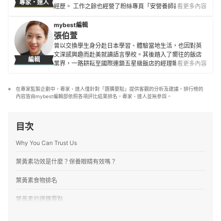
專家・達人
經歷。 工作之餘也經營了粉絲專頁「安營養師說營養」，
看更多內容
致力推廣正確的營養知識、觀念，提倡好好吃飯、吃得營
養，並歡迎所有對營養學有興趣的人前往粉絲專頁聊聊
mybest編輯
天。
張伯萱
安營養師的簡介
曾以交換學生身分赴日本學習、體驗當地生活，也因對英
文深感興趣而赴美就讀語言學校。其後踏入了嚮往的飯店
編輯
業界，一路耕耘至國際連鎖五星級飯店的經理職，因此對
看更多內容
生活品味、居家雜貨、個人金融規劃等皆有研究。目前是
專職翻譯及文章寫手，在工作之餘，擔任世界展望會志工
在專家監製企劃中，專家、達人僅針對「選購要點」提供客觀的分析及建議。排行榜的
並參與兒童援助計劃，希望能以微薄之力對社會有所貢
內容皆由mybest編輯部依照各項評比結果排名，專家、達人並無參與。
獻。
張伯萱的簡介
目次
Why You Can Trust Us
葉黃素功效是什麼？保養眼睛有效嗎？
葉黃素食物排名
葉黃素的選購要點
1
一天攝取量以6～20mg為標準、30mg為上限