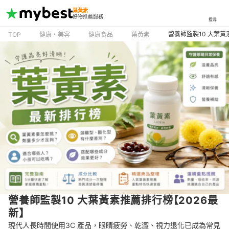
葉黃素
好物推薦服務
搜尋
營養師監製10 大葉黃
TOP
健康・美容
健康食品
葉黃素
營養師監製10 大葉黃素推薦排行榜【2026最
新】
現代人長時間使用3C 產品，眼睛疲勞、乾澀、視力退化已成為常見