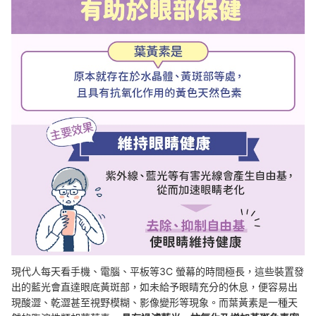
現代人每天看手機、電腦、平板等3C 螢幕的時間極長，這些裝置發
出的藍光會直達眼底黃斑部，如未給予眼睛充分的休息，便容易出
現酸澀、乾澀甚至視野模糊、影像變形等現象。而葉黃素是一種天