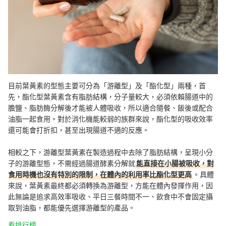
目前葉黃素的型態主要可分為「游離型」及「酯化型」兩種，首
先，酯化型葉黃素含有脂肪結構，分子量較大，必須依賴腸道中的
膽鹽、脂肪酶分解後才能被人體吸收，所以適合隨餐、飯後或配合
油脂一起食用。對於消化機能較弱的族群來說，酯化型的吸收效率
還可能會打折扣，甚至出現腸道不適的反應。
相較之下，游離型葉黃素在製造過程中去除了脂肪結構，呈現小分
子的游離型態，不需經過腸道酵素分解就
能直接在小腸被吸收，對
食用時機也沒有特別的限制，在體內的利用率比酯化型更高
。具體
來說，葉黃素最終都必須轉換為游離型，方能在體內發揮作用，因
此無論是追求高效率吸收、平日三餐時間不一、飲食中不會固定攝
取到油脂，都能優先選擇游離型的產品。
看排行榜