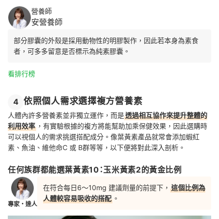
營養師
安營養師
部分膠囊的外殼是採用動物性的明膠製作，因此
若本身為素食
者，可多多留意是否標示為純素膠囊。
看排行榜
依照個人需求選擇複方營養素
4
人體內許多營養素並非獨立運作，而是
透過相互協作來提升整體的
利用效率
，有實驗根據的複方將能幫助加乘保健效果，因此選購時
可以視個人的需求挑選搭配成分。像葉黃素產品就常會添加蝦紅
素、魚油、維他命C 或 B群等等，以下便將對此深入剖析。
任何族群都能選葉黃素10：玉米黃素2的黃金比例
在符合每日6～10mg 建議劑量的前提下，
這個比例為
人體較容易吸收的搭配
。
專家・達人