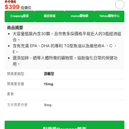
參考價格
$399
低價位
Coupang酷澎
蝦皮商城
momo購物網
Yahoo購物中心
商品摘要
大容量瓶裝內含30顆，且市售多採價格平易近人的3瓶經濟組
合。
含有充滿 EPA、DHA 的專利 TG型魚油以及維他命A 、C 、
E。
還添加鋅、硒等人體所需的礦物質，協助強化日常的保健功
用。
葉黃素類型
游離型
葉黃素含量
15mg
素食
玉米黃素含量
3mg