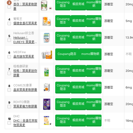
Coupang
momo購物
3
蝦皮商城
善存
｜
葉黃素軟膠
游離型
20m
酷澎
網
囊
葡萄王
Coupang
momo購物
4
蝦皮商城
游離型
5mg
酷澎
網
優適金盞花葉黃素
Heilusan好立善
Coupang
momo購物
5
蝦皮商城
Heilusan
｜
游離型
13.9
酷澎
網
EUREYE 葉黃素複
方軟膠囊
MEDFine
6
Coupang酷澎
momo購物網
游離型
不明
晶亮速攻葉黃素
桂格康研家
Coupang
momo購物
7
蝦皮商城
桂格
｜
葉黃素迷你
游離型
20m
酷澎
網
膠囊
COMEZE康澤
Coupang
momo購物
8
蝦皮商城
游離型
6mg
酷澎
網
晶采葉黃素軟膠囊
ROHTO樂敦
Coupang
momo購物
9
蝦皮商城
游離型
20m
酷澎
網
葉黃素複方軟膠囊
DHC
Coupang
momo購物
10
蝦皮商城
DHC
｜
金盞花萃取
不明
16m
酷澎
網
物葉黃素