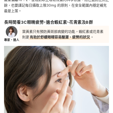
餘，也要謹記每日攝取上限30mg 的原則，在安全範圍內穩定補充
最是上策。
長時間看3C眼睛疲勞，適合蝦紅素、花青素及B群
葉黃素只有預防黃斑部病變的功能，蝦紅素或花青素
則更
有助於舒緩眼睛容易酸澀、疲勞的狀況
。
專家・達人