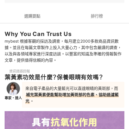
2
以好吸收的小分子游離型為優先
選購要點
排行榜
3
成分單純的膠囊劑型比果凍、飲品更理想
Why You Can Trust Us
4
依照個人需求選擇複方營養素
mybest 根據客觀的採訪及調查，每月建立2000多款商品資訊數
5
選擇通過檢測認證的專利產品更安全
據。並且在每篇文章製作上投入大量心力，其中包含嚴謹的調查，
以及與各領域專家進行深度訪談。以豐富的知識及準確的情報製作
葉黃素 推薦排行榜
文章，提供值得信賴的內容。
葉黃素有副作用嗎？不能跟什麼一起吃？
資訊錯誤回報
葉黃素功效是什麼？保養眼睛有效嗎？
延伸瀏覽更多保養眼睛的保健食品
來自電子產品的大量藍光可以直達眼睛的黃斑部，而
補充葉黃素便能幫助增加黃斑部的色素、協助過濾藍
專家・達人
光
。