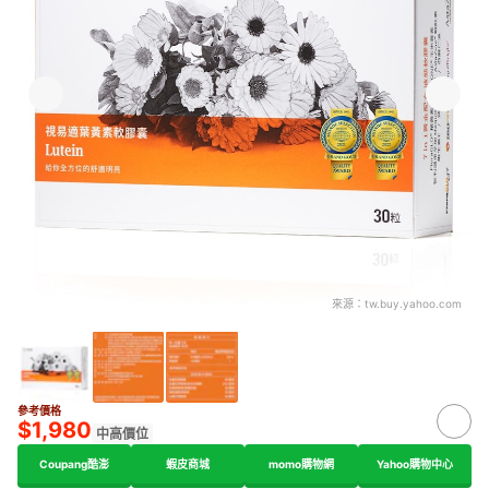
來源：
tw.buy.yahoo.com
參考價格
$1,980
中高價位
Coupang酷澎
蝦皮商城
momo購物網
Yahoo購物中心