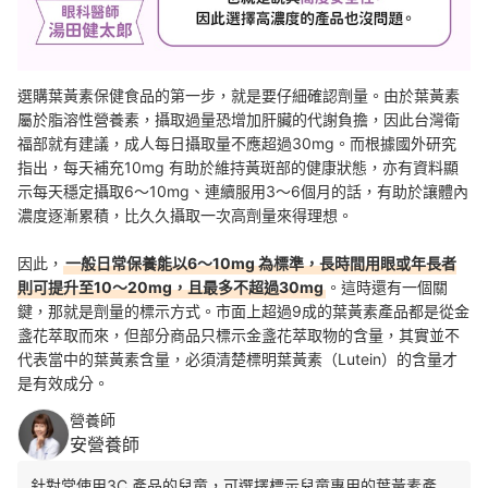
選購葉黃素保健食品的第一步，就是要仔細確認劑量。由於葉黃素
屬於脂溶性營養素，攝取過量恐增加肝臟的代謝負擔，因此台灣衛
福部就有建議，成人每日攝取量不應超過30mg。而根據國外研究
指出，每天補充10mg 有助於維持黃斑部的健康狀態，亦有資料顯
示每天穩定攝取6～10mg、連續服用3～6個月的話，有助於讓體內
濃度逐漸累積，比久久攝取一次高劑量來得理想。
因此，
一般日常保養能以6～10mg 為標準，長時間用眼或年長者
則可提升至10～20mg，且最多不超過30mg
。這時還有一個關
鍵，那就是劑量的標示方式。市面上超過9成的葉黃素產品都是從金
盞花萃取而來，但部分商品只標示金盞花萃取物的含量，其實並不
代表當中的葉黃素含量，必須清楚標明葉黃素（Lutein）的含量才
是有效成分。
營養師
安營養師
針對常使用3C 產品的兒童，可選擇標示兒童專用的葉黃素產