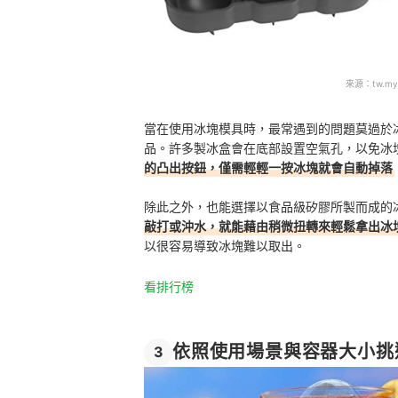
來源：
tw.my
當在使用冰塊模具時，最常遇到的問題莫過於
品。許多製冰盒會在底部設置空氣孔，以免冰
的凸出按鈕，僅需輕輕一按冰塊就會自動掉落
除此之外，也能選擇以食品級矽膠所製而成的
敲打或沖水，就能藉由稍微扭轉來輕鬆拿出冰
以很容易導致冰塊難以取出。
看排行榜
依照使用場景與容器大小挑
3