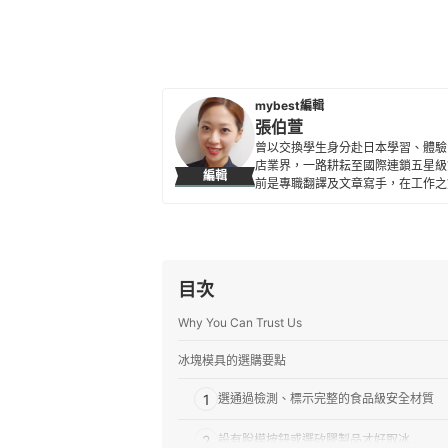
mybest編輯
張伯萱
曾以交換學生身分赴日本學習、體驗
店業界，一路耕耘至國際連鎖五星級
編輯
前是專職翻譯及文章寫手，在工作之
所貢獻。
張伯萱的簡介
目次
Why You Can Trust Us
冰塊模具的選購要點
1
選通過檢測、標示完整的食品級安全材質
2
設有脫模按鈕或選矽膠製品才好取冰