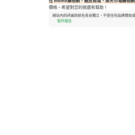
在 momo購物網、蝦皮商城、樂天市場購物網
價格，希望對您的挑選有幫助！
網站內的評論與排名各自獨立，不受任何品牌贊助或
製作理念