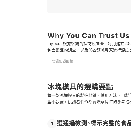
3
依照使用場景與容器大小挑選尺寸
4
有造型或能做巧克力、餅乾更實用又有趣
Why You Can Trust Us
冰塊模具 推薦排行榜
mybest 根據客觀的採訪及調查，每月建立
根據特定需求挑選專用製冰工具
包含嚴謹的調查，以及與各領域專家進行深度
資訊錯誤回報
冰塊模具的選購要點
每一款冰塊模具的製造材質、使用方法、可製
些小訣竅，供讀者們作為實際購買時的參考指
選通過檢測、標示完整的食
1