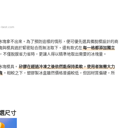
-best.com
冰塊拿不出來。為了預防這樣的情形，便可優先選具備脫模設計的商
塊與模具過於緊密貼合而無法取下。還有款式在
每一格都添加獨立
，不僅脫膜省力省時，更讓人得以精準地取出需要的冰塊量。
冰塊模具。
矽膠在經過冷凍之後依然能保持柔軟，使用者無需大力
塊
。相較之下，塑膠製冰盒雖然價格普遍較低，但因材質偏硬，所
選尺寸