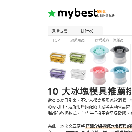
製冰盒
好物推薦服務
選購要點
排行榜
TOP
廚房用品
廚房雜貨・消耗品
10 大冰塊模具推薦
當炎炎夏日到來，不少人都會想喝冰飲消暑，
沁涼可口，還能用於搭配威士忌等美酒來品飲
場都有各個款式，有些主打採用食品級矽膠、
為此，本次文章便將
仔細介紹挑選冰塊模具的