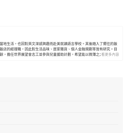
當地生活，也因對英文深感興趣而赴美就讀語言學校。其後踏入了嚮往的飯
飯店的經理職，因此對生活品味、居家雜貨、個人金融規劃等皆有研究。目
餘，擔任世界展望會志工並參與兒童援助計劃，希望能以微薄之力對社會有
看更多內容