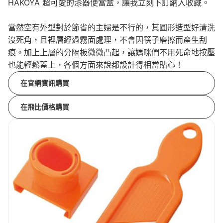
HAKOYA 超可愛的漆器便當盒，讓我立刻下訂納入收藏。
當然空有外型對於節省的主婦是不行的，其圓形造型好清洗
沒死角，且裡層經過霧面處理，不會因筷子磨擦而產生刮
痕。加上上層的分隔板微微凸起，讓媽咪們不用死命地按壓
也能輕鬆蓋上，各個方面來說都設計得相當貼心！
在官網資訊購買
在飛比價格購買