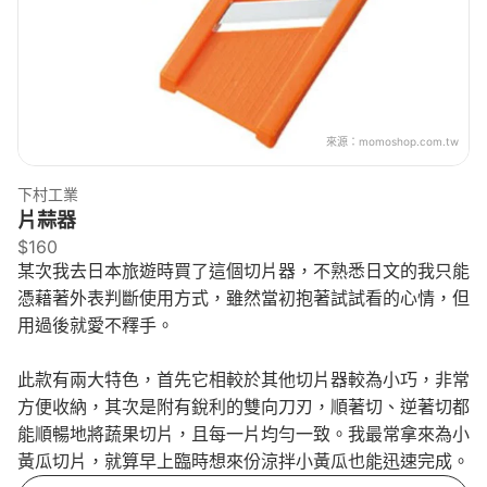
來源：
momoshop.com.tw
下村工業
片蒜器
$160
某次我去日本旅遊時買了這個切片器，不熟悉日文的我只能
憑藉著外表判斷使用方式，雖然當初抱著試試看的心情，但
用過後就愛不釋手。
此款有兩大特色，首先它相較於其他切片器較為小巧，非常
方便收納，其次是附有銳利的雙向刀刃，順著切、逆著切都
能順暢地將蔬果切片，且每一片均勻一致。我最常拿來為小
黃瓜切片，就算早上臨時想來份涼拌小黃瓜也能迅速完成。