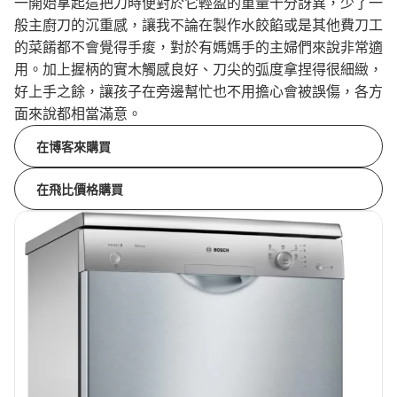
一開始拿起這把刀時便對於它輕盈的重量十分訝異，少了一
般主廚刀的沉重感，讓我不論在製作水餃餡或是其他費刀工
的菜餚都不會覺得手痠，對於有媽媽手的主婦們來說非常適
用。加上握柄的實木觸感良好、刀尖的弧度拿捏得很細緻，
好上手之餘，讓孩子在旁邊幫忙也不用擔心會被誤傷，各方
面來說都相當滿意。
在博客來購買
在飛比價格購買