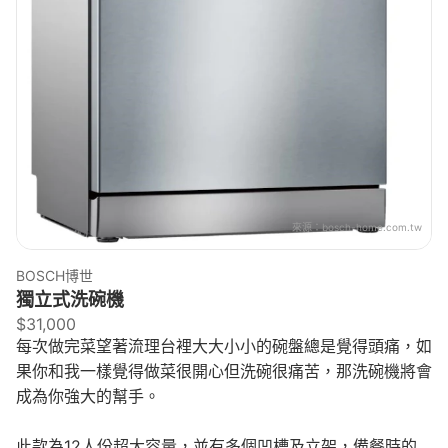
來源：
bosch-home.com.tw
BOSCH博世
獨立式洗碗機
$31,000
每次做完菜望著流理台裡大大小小的碗盤總是覺得頭痛，如
果你和我一樣覺得做菜很開心但洗碗很痛苦，那洗碗機將會
成為你強大的幫手。
此款為12人份超大容量，並有多個凹槽及立架，備餐時的