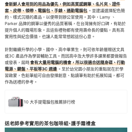
會新鮮人會用到的用品為優先，例如高質感鋼筆、名片夾、證件
套、皮帶、領帶、電腦包、手錶、通勤電腦包
。並建議選擇配色簡
約、樣式沉穩的產品，以便帶到辦公室使用。其中，Lamy 、
Parker 品牌的鋼筆以優秀的品質著稱，在台灣擁有好口碑，有助於
提升個人的職場形象。且這些禮物都有使用壽命長的優點，具有高
實用性與紀念價值，也讓人能常常想起這份心意。
針對繼續升學的小學、國中、高中畢業生，則可依年齡層贈送文具
或3C 產品作為學習輔助工具。而因高中及大學許多課業都要做報告
或發表，屆時
會有大量用電腦的機會，所以很適合送隨身碟、行動
電源、鍵盤、平板等3C 週邊
。至於幼兒園小朋友的重點就在於學
習啟蒙，色鉛筆組可自由發揮創意、點讀筆有助於拓展知識，都可
作為送禮的參考。
10 大手提電腦包推薦排行榜
送老師參考實用的茶包咖啡組、護手霜禮盒