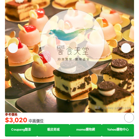
來源：
tw.buy.yahoo.com
參考價格
$3,020
中高價位
Coupang酷澎
蝦皮商城
momo購物網
Yahoo購物中心