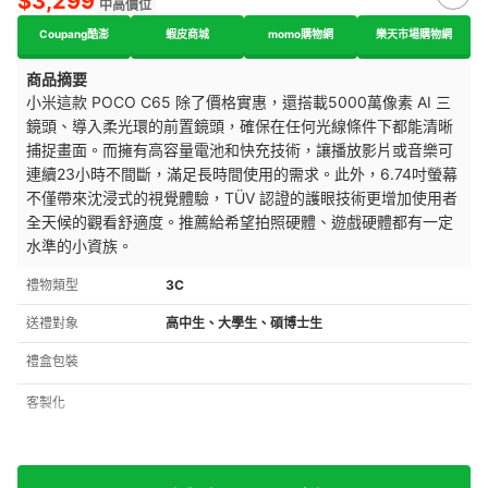
$3,299
中高價位
Coupang酷澎
蝦皮商城
momo購物網
樂天市場購物網
商品摘要
小米這款 POCO C65 除了價格實惠，還搭載5000萬像素 AI 三
鏡頭、導入柔光環的前置鏡頭，確保在任何光線條件下都能清晰
捕捉畫面。而擁有高容量電池和快充技術，讓播放影片或音樂可
連續23小時不間斷，滿足長時間使用的需求。此外，6.74吋螢幕
不僅帶來沈浸式的視覺體驗，TÜV 認證的護眼技術更增加使用者
全天候的觀看舒適度。推薦給希望拍照硬體、遊戲硬體都有一定
水準的小資族。
禮物類型
3C
送禮對象
高中生、大學生、碩博士生
禮盒包裝
客製化