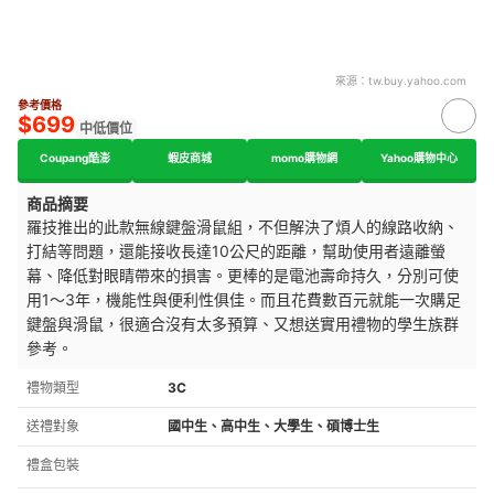
來源：
tw.buy.yahoo.com
參考價格
$699
中低價位
Coupang酷澎
蝦皮商城
momo購物網
Yahoo購物中心
商品摘要
羅技推出的此款無線鍵盤滑鼠組，
不但解決了煩人的線路收納、
打結等問題，還能接收長達10公尺的距離，幫助使用者遠離螢
幕、降低對眼睛帶來的損害。更棒的是電池壽命持久，分別可使
用1～3年，
機能性與便利性俱佳。而且花費數百元就能一次購足
鍵盤與滑鼠，很適合沒有太多預算、又想送實用禮物的學生族群
參考。
禮物類型
3C
送禮對象
國中生、高中生、大學生、碩博士生
禮盒包裝