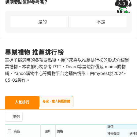
選購要點值得參考嗎？
是的
不是
畢業禮物 推薦排行榜
掌握了挑選時的各項要點後，接下來將以推薦排行榜的形式介紹畢
業禮物。本次排行榜參考 PTT、Dcard等論壇評價及 momo購物
網、Yahoo購物中心等購物平台之銷售情形，由mybest於2024-
05-02製作。
專家・達人精選推薦
人氣排行
篩選
詳情
商品
圖片
價格
禮物類型
送禮