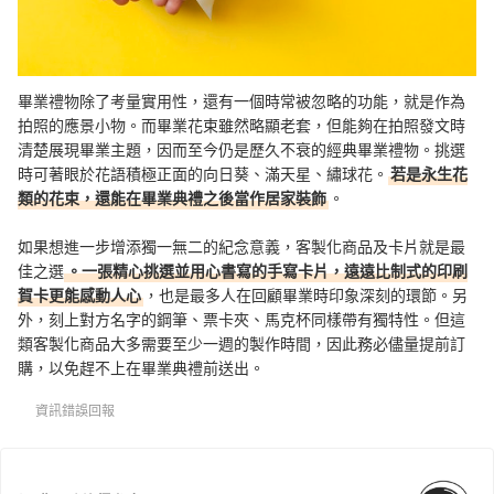
畢業禮物除了考量實用性，還有一個時常被忽略的功能，就是作為
拍照的應景小物。而畢業花束雖然略顯老套，但能夠在拍照發文時
清楚展現畢業主題，因而至今仍是歷久不衰的經典畢業禮物。挑選
時可著眼於花語積極正面的向日葵、滿天星、繡球花。
若是永生花
類的花束，還能在畢業典禮之後當作居家裝飾
。
如果想進一步增添獨一無二的紀念意義，客製化商品及卡片就是最
佳之選
。一張精心挑選並用心書寫的手寫卡片，遠遠比制式的印刷
賀卡更能感動人心
，也是最多人在回顧畢業時印象深刻的環節。另
外，刻上對方名字的鋼筆、票卡夾、馬克杯同樣帶有獨特性。但這
類客製化商品大多需要至少一週的製作時間，因此務必儘量提前訂
購，以免趕不上在畢業典禮前送出。
資訊錯誤回報