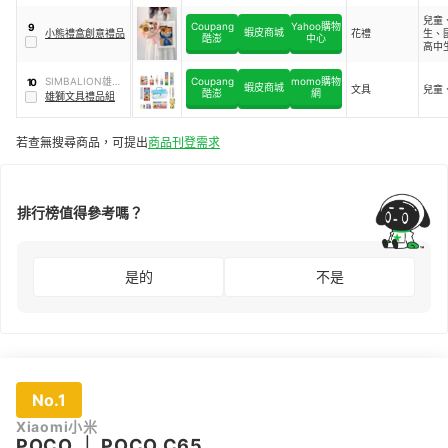
兒童
Coupang
Yahoo購物
9
蝦皮商城
小熊禮盒創意禮品
花禮
生、
酷澎
中心
高中
生、
SIMBALION雄獅
Coupang
momo購物
10
蝦皮商城
文具
兒童
酷澎
網
文具
雄獅文具禮品組
若查無搜尋商品，可提出
商品刊登需求
排行榜值得參考嗎？
是的
不是
No.1
Xiaomi小米
POCO
｜
POCO C65