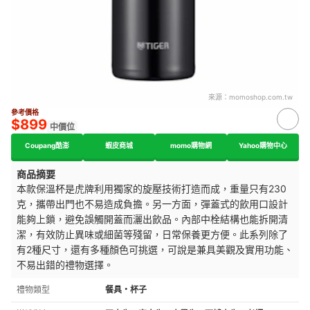
來源：
momoshop.com.tw
參考價格
$899
中價位
Coupang酷澎
蝦皮商城
momo購物網
Yahoo購物中心
商品摘要
本款保溫杯是虎牌利用獨家的旋壓技術打造而成，重量只有230
克，攜帶出門也不易造成負擔。另一方面，彈蓋式的飲用口設計
能夠上鎖，避免誤觸開蓋而灑出飲品。內部中栓結構也能拆開清
潔，有效防止異味或細菌等殘留，日常保養更方便。此系列除了
有2種尺寸，還有多種顏色可挑選，可說是兼具美觀及實用功能、
不易出錯的禮物選擇。
禮物類型
餐具・杯子