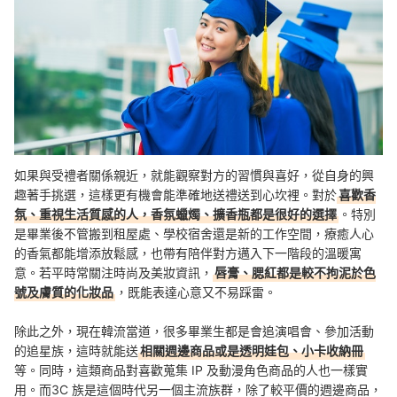
如果與受禮者關係親近，就能觀察對方的習慣與喜好，從自身的興
趣著手挑選，這樣更有機會能準確地送禮送到心坎裡。對於
喜歡香
氛、重視生活質感的人，香氛蠟燭、擴香瓶都是很好的選擇
。特別
是畢業後不管搬到租屋處、學校宿舍還是新的工作空間，療癒人心
的香氣都能增添放鬆感，也帶有陪伴對方邁入下一階段的溫暖寓
意。若平時常關注時尚及美妝資訊，
唇膏、腮紅都是較不拘泥於色
號及膚質的化妝品
，既能表達心意又不易踩雷。
除此之外，現在韓流當道，很多畢業生都是會追演唱會、參加活動
的追星族，這時就能送
相關週邊商品或是透明娃包、小卡收納冊
等。同時，這類商品對喜歡蒐集 IP 及動漫角色商品的人也一樣實
用。而3C 族是這個時代另一個主流族群，除了較平價的週邊商品，