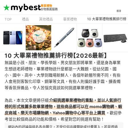
畢業禮物
好物推薦服務
搜尋
10 大畢業禮物推薦排行榜【
TOP
禮品
其他禮品
畢業禮物
10 大畢業禮物推薦排行榜【2026最新】
無論是小孩、朋友、學長學姐、男女朋友即將畢業，還是身為畢業
生想送老師禮物，畢業禮物送什麼都是一大難題。從幼兒園、國
小、國中、高中、大學到職場新鮮人，各個年齡層所需不同，有些
人會用到客製化印章、鋼筆等文具，有些人則偏好護手霜、擴香燭
等香氛保養品，令人苦惱究竟該如何挑選畢業禮物，
為此，本次文章便將仔細
介紹挑選畢業禮物的重點，並以人氣排行
榜的形式推薦多款畢業禮物，這些商品都可以在 momo購物網、蝦
皮商城、樂天市場購物網、Yahoo購物中心等平台上購買
。歡迎參
考並比較個商品的功能和價格，希望對您的挑選有幫助！
網站內的評論與排名各自獨立，不受任何品牌贊助或付費置入。若是透過