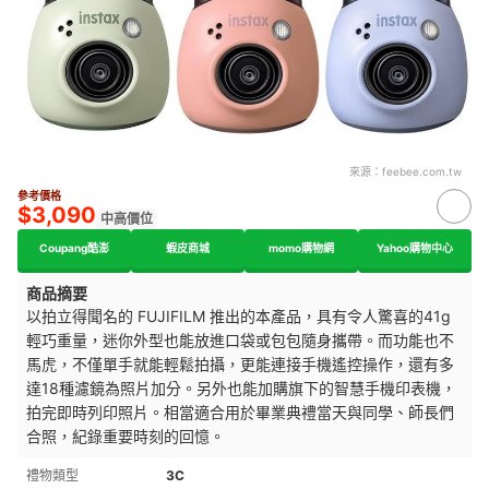
來源：
feebee.com.tw
參考價格
$3,090
中高價位
Coupang酷澎
蝦皮商城
momo購物網
Yahoo購物中心
商品摘要
以拍立得聞名的 FUJIFILM 推出的本產品，具有令人驚喜的41g
輕巧重量，迷你外型也能放進口袋或包包隨身攜帶。而功能
也不
馬虎，不僅單手就能輕鬆拍攝，更能連接手機遙控操作，還有多
達18種濾鏡為照片加分。另外也能加購旗下的智慧手機印表機，
拍完即時列印照片。相當適合用於
畢業典禮當天與同學、師長們
合照，紀錄重要時刻的回憶。
禮物類型
3C