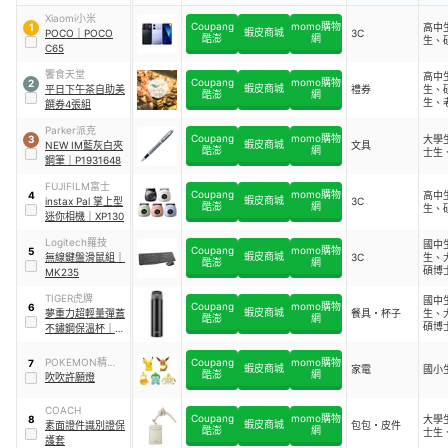
Xiaomi小米
Coupang
momo購物
高中
1
蝦皮商城
POCO
｜
POCO
3C
酷澎
網
生、
C65
饗食天堂
高中
Coupang
momo購物
2
蝦皮商城
平日下午茶自助美
禮券
生、
酷澎
網
生、
饌券4張組
Parker派克
Coupang
momo購物
大學
3
蝦皮商城
NEW IM藍灰白夾
文具
酷澎
網
士生
鋼筆
｜
P1931648
FUJIFILM富士
Coupang
momo購物
高中
4
蝦皮商城
instax Pal 掌上型
3C
酷澎
網
生、
迷你相機
｜
XP130
Logitech羅技
國中
Coupang
momo購物
5
蝦皮商城
無線鍵盤滑鼠組
｜
3C
生、
酷澎
網
碩博
MK235
TIGER虎牌
國中
Coupang
momo購物
6
蝦皮商城
夢重力超輕量彈蓋
餐具・杯子
生、
酷澎
網
碩博
不鏽鋼保溫杯
｜
師
MMJ-A602
POKEMON精靈寶
Coupang
momo購物
7
蝦皮商城
家電
國小
酷澎
網
可夢
吹吹許願燈
COACH
Coupang
momo購物
大學
8
蝦皮商城
素面證件識別證保
包包・皮件
酷澎
網
士生
護套