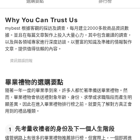
選購要點
排行榜
搭配花束與卡片贈送更顯心意
Why You Can Trust Us
mybest 根據客觀的採訪及調查，每月建立2000多款商品資訊數
據。並且在每篇文章製作上投入大量心力，其中包含嚴謹的調查，
以及與各領域專家進行深度訪談。以豐富的知識及準確的情報製作
文章，提供值得信賴的內容。
資訊錯誤回報
畢業禮物的選購要點
隨著一年一度的畢業季到來，許多人都忙著準備送畢業禮物。然
而，畢業禮物會依送禮對象年齡、身份、求學或求職階段而產生明
顯差異。因此在進入畢業禮物排行榜之前，就要先了解對方真正會
用到的禮品種類。
先考量收禮者的身份及下一個人生階段
1
儘管網路上有很多的畢業禮物推薦排行榜，但實際上，一個即將進