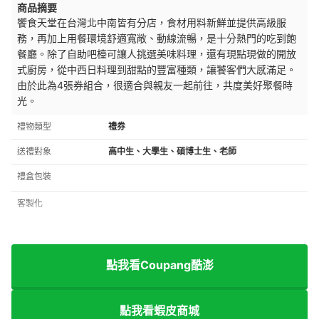
商品摘要
饗食天堂在台灣北中南皆有分店，食材用料新鮮並提供高級服
務，再加上用餐環境舒適寬敞、動線流暢，是十分熱門的吃到飽
餐廳。除了自助吧檯可讓人挑選美味料理，還有現點現做的開放
式廚房，從中西日料理到甜點的豐富種類，讓饕客們大感滿足。
由於此為4張券組合，很適合與親友一起前往，共度美好聚餐時
光。
禮物類型
禮券
送禮對象
高中生、大學生、碩博士生、老師
禮盒包裝
客製化
點我看Coupang酷澎
點我看蝦皮商城