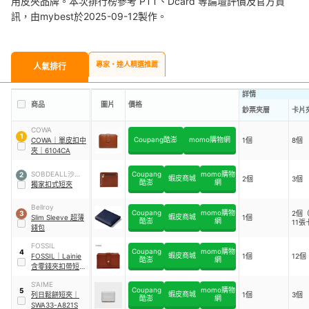
用皮夾品牌。本次排行榜參考 PTT、Dcard 等論壇評價及官方資
訊，由mybest於2025-09-12製作。
專家・達人精選推薦
人氣排行
詳情
商品
圖片
價格
鈔票夾層
卡片
COWA
1
Coupang酷澎
momo購物網
COWA
｜
單皮扣中
1個
8個
夾
｜
6104CA
SOBDEALL沙伯迪
Coupang
momo購物
2
蝦皮商城
2個
3個
酷澎
網
澳
獨家扣式短夾
Bellroy
Coupang
momo購物
2個
3
蝦皮商城
Slim Sleeve 超薄
1個
酷澎
網
11張
錢包
FOSSIL
Coupang
momo購物
4
蝦皮商城
FOSSIL
｜
Lainie
1個
12個
酷澎
網
含零錢夾扣帶短夾
｜
SWL2061210
S’AIME
Coupang
momo購物
5
蝦皮商城
列日鬆餅短夾
｜
1個
3個
酷澎
網
SWA33-A821S