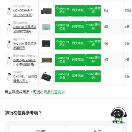
Longchamp
Coupang
momo購物
6
蝦皮商城
LONGCHAMP
｜
2個
12個
酷澎
網
Le Roseau 系列竹
節牛皮簡約翻蓋長
Salvatore
夾
Coupang
momo購物
7
蝦皮商城
Ferragamo
Gancini 金屬標誌
1個
4個
酷澎
網
全皮扣式短夾
agnès b.
Coupang
momo購物
8
蝦皮商城
Voyage 雙色防刮
1個
6個
酷澎
網
皮革短夾
Bottega Veneta
Coupang
momo購物
9
蝦皮商城
Bottega Veneta
2個
8個
酷澎
網
｜
小牛皮圓形格紋
拉鍊長皮夾
｜
Chanel
551792-V465Y-
Coupang
momo購物
10
蝦皮商城
CHANEL
｜
經典拉
3個
2409
酷澎
網
鏈卡片夾
｜
AP3179
若查無搜尋商品，可提出
商品刊登需求
排行榜值得參考嗎？
是的
不是