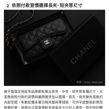
依照付款習慣選擇長夾、短夾等尺寸
2
來源：
tw.my-best.com
幾乎每個女用皮夾品牌都有推出長夾、中夾、短夾等各種尺寸，大
家應依照付款的習慣與攜帶需求加以選擇。首先，長夾擁有寬敞的
內部空間，多數配備多層分隔夾層與零錢袋，可供平放整張鈔票而
無需折疊，很適合日常會帶較多現金及卡片的人選用。而中夾的體