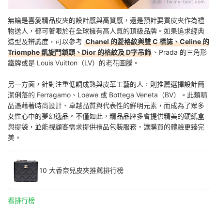
來源：
tw.my-best.com
無論是喜愛精品皮夾的設計感與高質感，還是預計要買皮夾作為禮
物送人，都可著眼於在全球擁有高人氣的頂級品牌。如果追求經典
造型及辨識度，可以參考
Chanel 的菱格紋與雙 C 標誌、Celine 的
Triomphe 凱旋門鎖頭、Dior 的格紋及 D字吊飾
、Prada 的三角形
鐵牌或是 Louis Vuitton（LV）的老花圖騰。
另一方面，針對注重低調成熟與皮革工藝的人，則推薦選擇設計簡
潔俐落的 Ferragamo、Loewe 或 Bottega Veneta（BV）。此類精
品憑藉著時尚設計、卓越品質與代表性的鮮明元素，而成為了眾多
女性心中的夢幻逸品。不僅如此，精品品牌多會提供精美的硬紙盒
與提袋，並能視顧客需求提供禮品包裝服務，讓購買的體驗更臻完
美。
10 大香奈兒皮夾推薦排行榜
看排行榜