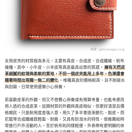
來源：
gettyimages.co.jp
女用皮夾的材質極為多元，主要有真皮、合成皮、合成纖維、帆布
幾種。其中，小牛皮、小羊皮等真皮最具出眾的質感，
擁有天然皮
革細膩的紋理與柔軟的質地，不但一個皮夾能用上多年，色澤還會
隨著時間出現獨一無二的變化
。唯獨真皮的價格較高，且不耐碰水
與刮磨，日常使用還需小心保養。
若喜歡皮革的外觀、但又不想費心保養或有預算考量，也能考慮改
用人造的合成皮革。這類材質的外觀與真皮相似，但更好清潔且價
格親民，只是耐用度差強人意，用久了多半會逐漸脆化、脫皮。而
尼龍等合成纖維既輕盈、耐磨，又具有防潑水的特性，很推薦給時
常進行戶外活動的人。至於帆布則同樣輕便，外表帶有更明顯的休
閒風格，但要小心避免遇水或沾染髒污，否則恐會留下難以去除的