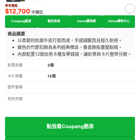
參考價格
$12,700
中價位
Coupang酷澎
蝦皮商城
momo購物網
Yahoo購物中心
商品摘要
以柔韌的粒面牛皮打造而成，手感細膩而且經久耐用。
銀色的竹節扣飾為系列經典標誌，像首飾般畫龍點睛。
內部配置12個信用卡槽及零錢袋，讓鈔票與卡片整齊分類。
鈔票夾層
2個
卡片夾層
12個
證件窗格
其他夾層
點我看Coupang酷澎