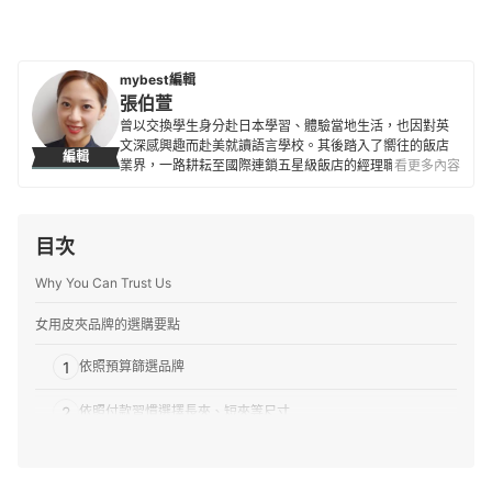
mybest編輯
張伯萱
曾以交換學生身分赴日本學習、體驗當地生活，也因對英
文深感興趣而赴美就讀語言學校。其後踏入了嚮往的飯店
編輯
業界，一路耕耘至國際連鎖五星級飯店的經理職，因此對
看更多內容
生活品味、居家雜貨、個人金融規劃等皆有研究。目前是
專職翻譯及文章寫手，在工作之餘，擔任世界展望會志工
並參與兒童援助計劃，希望能以微薄之力對社會有所貢
目次
獻。
張伯萱的簡介
Why You Can Trust Us
女用皮夾品牌的選購要點
1
依照預算篩選品牌
2
依照付款習慣選擇長夾、短夾等尺寸
3
注重耐用與質感選真皮，追求輕便適合尼龍