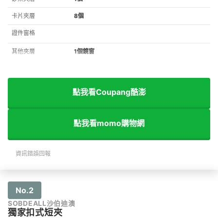
卡片夾層
8個
證件窗格
其他夾層
1個鏡窗
點我看Coupang酷澎
點我看momo購物網
資訊錯誤回報
No.2
SOBDEALL沙伯迪澳
獨家扣式短夾