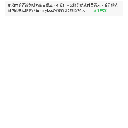
網站內的評論與排名各自獨立，不受任何品牌贊助或付費置入。若是透過
站內的連結購買商品，mybest會獲得部分佣金收入。
製作理念