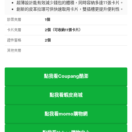
超薄設計能有效減少錢包的體積，同時容納多達11張卡片。
創新的皮革拉環可供快速取用卡片，雙插槽更提升便利性。
鈔票夾層
1個
卡片夾層
2個（可收納11張卡片）
證件窗格
2個
其他夾層
點我看Coupang酷澎
點我看蝦皮商城
點我看momo購物網