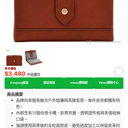
來源：
momoshop.com.tw
參考價格
$3,480
中低價位
Coupang酷澎
蝦皮商城
momo購物網
Yahoo購物中心
商品摘要
品牌向來擅長融合戶外粗獷與高雅氣質，每件皮夾都獨有特
色。
內部含有12個信用卡槽、鈔票夾層、透明證件格與多個收納
口袋。
強調使用高等級的全粒面原皮，避免過度加工以保留皮革的