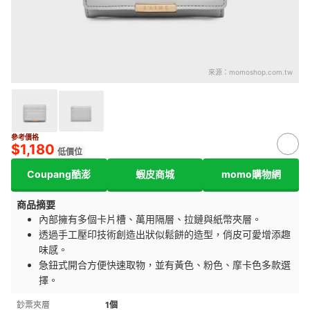
來源：
momoshop.com.tw
參考價格
$1,180
低價位
Coupang酷澎
蝦皮商城
momo購物網
商品摘要
內部擁有多個卡片槽、萬用隔層、拉鏈與紙幣夾層。
透過手工壓印技術創造出狀似鬆餅的造型，俏皮可愛增添趣
味感。
急鈕式開合方便快速取物，並有黃色、粉色、摩卡色多款選
擇。
鈔票夾層
1個