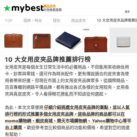
精品皮夾
好物推薦服務
搜尋
10 大女用皮夾品牌推薦
TOP
服飾・時尚
錢包
精品皮夾
10 大女用皮夾品牌推薦排行榜
女用皮夾是每個女生日常生活中的必備用品，不但能用來收納信用
卡、鈔票與零錢，還可作為時尚配件，更有傳說適合的皮夾會為使
用者帶來好運。但現在市面上的女用皮夾品牌眾多，從國際精品、
百貨專櫃到網路平價品牌，都有推出各式各樣的女用短夾、女用長
夾與真皮皮夾，令人看得眼花撩亂而不知該從何選起。
為此，本次文章便將
仔細介紹挑選女用皮夾品牌的重點，並以人氣
排行榜的形式推薦多個女用皮夾品牌，這些品牌的商品都可以在
momo購物網、蝦皮商城、樂天市場購物網、 Yahoo購物中心等平
台上購買
。歡迎參考並比較個商品的功能和價格，希望對您的挑選
有幫助！