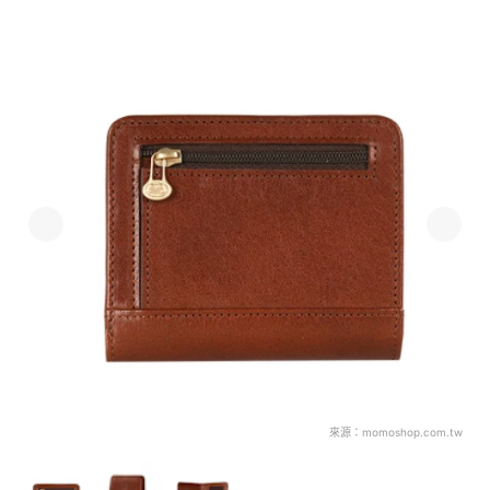
來源：
momoshop.com.tw