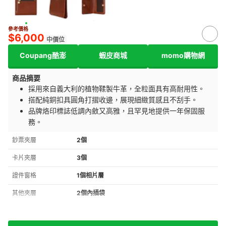
參考價格
$6,000
中價位
Coupang酷澎
蝦皮商城
momo購物網
商品摘要
採用來自義大利的植物鞣製牛革，全粒面具有高耐用性。
搭配純銅扣具圓角打摺收邊，展現細緻質感且不刮手。
品牌烙印標誌低調內斂又高雅，且罕見地提供一年保固服
務。
鈔票夾層
2個
卡片夾層
3個
證件窗格
1個相片層
其他夾層
2個內插袋