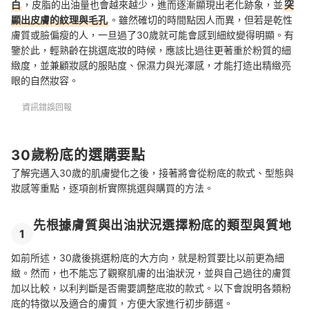
白
，皮脂的出油量也會越來越少，進而逐漸顯現出老化跡象，並
突
顯出皮膚的紋理與毛孔
。雖然確切的時間點因人而異，但若是乾性
膚質或臉偏瘦的人，一旦過了30歲就可能會感到細紋變得明顯。有
鑒於此，輕熟齡在挑選底妝的時候，應該比過往更著重於粉質的細
緻度，並兼顧妝感的服貼度、保濕力與光澤感，才能打造出精緻亮
眼的自然妝容。
資訊錯誤回報
30歲粉底的選購要點
了解完邁入30歲的肌膚變化之後，接著將會從粉底的款式、型態與
妝感等重點，逐項剖析實際挑選與購買的方法。
先根據膚質與出油狀況選擇粉底的類型與質地
1
如前所述，30歲後挑選粉底的大方向，就是粉質要比以前更為細
緻。然而，也不能忘了觀察肌膚的出油狀況，並與自己過往的膚質
加以比較，以利判斷是否需要調整底妝的款式。以下會說明各類粉
底的特徵以及適合的膚質，方便大家進行初步篩選。