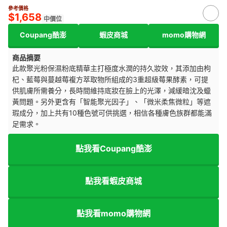
參考價格
$1,658
中價位
Coupang酷澎
蝦皮商城
momo購物網
商品摘要
此款聚光粉保濕粉底精華主打極度水潤的持久妝效，其添加由枸
杞、藍莓與蔓越莓複方萃取物所組成的3重超級莓果酵素，可提
供肌膚所需養分，長時間維持底妝在臉上的光澤，減緩暗沈及蠟
黃問題。另外更含有「智能聚光因子」、「微米柔焦微粒」等遮
瑕成分，加上共有10種色號可供挑選，相信各種膚色族群都能滿
足需求。
點我看Coupang酷澎
點我看蝦皮商城
點我看momo購物網