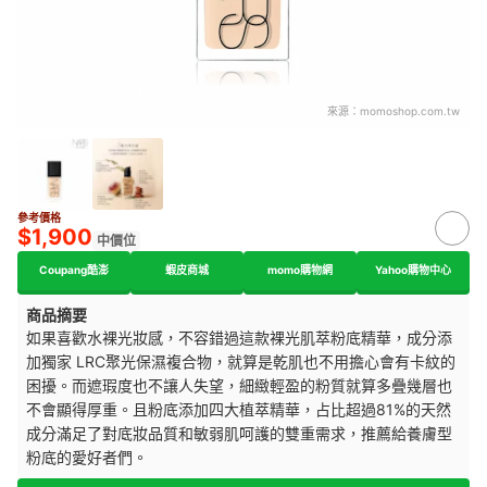
來源：
momoshop.com.tw
參考價格
$1,900
中價位
Coupang酷澎
蝦皮商城
momo購物網
Yahoo購物中心
商品摘要
如果喜歡水裸光妝感，不容錯過這款裸光肌萃粉底精華，成分添
加獨家 LRC聚光保濕複合物，就算是乾肌也不用擔心會有卡紋的
困擾。而遮瑕度也不讓人失望，細緻輕盈的粉質就算多疊幾層也
不會顯得厚重。且粉底添加四大植萃精華，占比超過81%的天然
成分滿足了對底妝品質和敏弱肌呵護的雙重需求，推薦給養膚型
粉底的愛好者們。