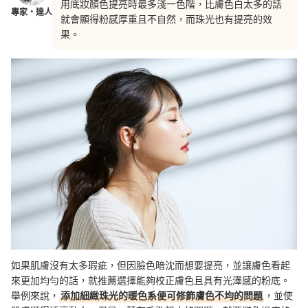
用底妝顏色提亮時最多淺一色階，比膚色白太多的話
專家・達人
就會顯得粉感厚重且不自然，而珠光也有提亮的效
果。
如果肌膚沒有太多瑕疵，但因臉色暗沈而想要提亮，並讓膚色看起
來更加均勻的話，就推薦選擇能夠校正膚色且具有光澤感的粉底。
舉例來說，
添加細緻珠光的暖色系便可修飾膚色不均的問題
，並使