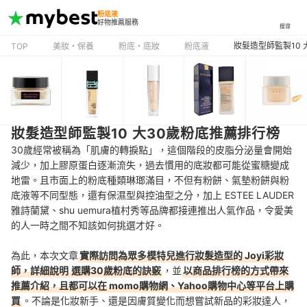
粉底液
好物推薦服務
搜尋
妝髮造型師監製10
TOP
美妝・保養
粉底・底妝
粉底液
妝髮造型師監製10 大30歲粉底推薦排行榜
30歲經常被稱為「肌膚的轉捩點」，這個階段的皮脂分泌量會開始
減少，加上膠原蛋白逐漸流失，過去慣用的底妝都可能從蜜糖變成
地雷。且市面上的粉底種類琳瑯滿目，不但有
粉餅、氣墊粉餅與粉
底液等不同型態，還有
保濕型與控油型之分，加上
ESTEE LAUDER
雅詩蘭黛
、
shu uemura植村秀
等品牌都接連推出人氣作品，令愛美
的人一時之間不知該如何挑選才好。
為此，本次文章
實際訪問為眾多模特兒進行妝髮造型的 Joyi彩妝
師，詳細說明
選購30歲粉底的訣竅
，並
以商品排行榜的方式帶來
推薦介紹，且都可以在 momo購物網、Yahoo購物中心等平台上購
買
。不論是化妝新手、還是因膚質變化而想嘗試新品的彩妝達人，