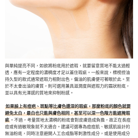
與單純提亮不同，如欲將粉底用於遮瑕，就要留意質地不能太過輕
透，應有一定程度的濃稠度才足以蓋住瑕疵。
一般來說，標榜控油
持久型的款式通常遮瑕力相對出色，
偏油的肌膚便可著眼於此。至
於不太會出油的膚質，則可選用兼具滋潤度與遮瑕力的霜狀粉底，
並以
具有光澤感的質地來抑制粉感。
如果臉上有痘疤、斑點等比膚色還深的瑕疵，那麼粉底的顏色就要
避免太白，最白也只能與膚色相同，甚至可以深一色階方能遮掩瑕
疵
。不過，考量
質地太濃稠的粉底會對皮膚造成負擔，故正在長痘
痘或有過敏現象就不太適合。建議可選專為痘痘肌、敏感肌設計的
無油粉底，同時注意避開人工合成
酯
等刺激性成分，或是使用
成分