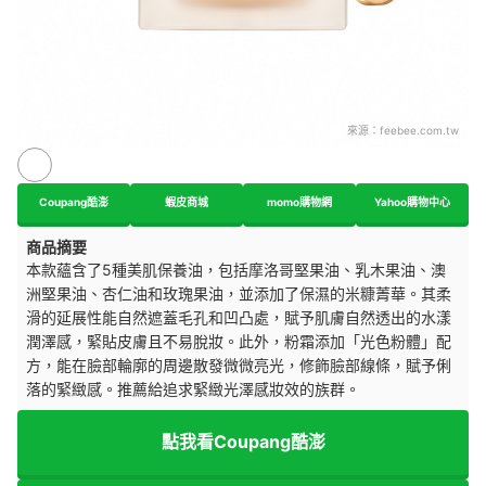
來源：
feebee.com.tw
Coupang酷澎
蝦皮商城
momo購物網
Yahoo購物中心
商品摘要
本款蘊含了5種美肌保養油，包括摩洛哥堅果油、乳木果油、澳
洲堅果油、杏仁油和玫瑰果油，並添加了保濕的米糠菁華。其柔
滑的延展性能自然遮蓋毛孔和凹凸處，賦予肌膚自然透出的水漾
潤澤感，緊貼皮膚且不易脫妝。此外，粉霜添加「光色粉體」配
方，能在臉部輪廓的周邊散發微微亮光，修飾臉部線條，賦予俐
落的緊緻感。推薦給追求緊緻光澤感妝效的族群。
點我看Coupang酷澎