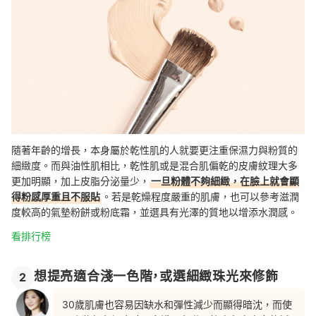
隨著年齡的增長，本身屬於乾性肌的人就要更注重保濕力與粉質的
細緻度。而與油性肌相比，乾性肌或是混合肌偏乾的皮膚紋理大多
更加明顯，加上皮脂分泌量少，
一旦粉體不夠細緻，在臉上就會顯
得粉感厚重且不服貼
。若是乾燥程度嚴重
的肌膚，也可以參考滋潤
度較高的氣墊粉餅或粉底霜，並選具有光澤的質地以增添水潤感。
看排行榜
想提亮適合淺一色階，或選細緻珠光來修飾
2
30歲肌膚也容易因缺水和彈性減少而顯得暗沈，而使