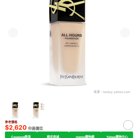
來源：
tw.buy.yahoo.com
參考價格
$2,620
中高價位
Coupang酷澎
蝦皮商城
momo購物網
Yahoo購物中心