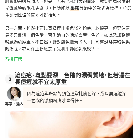
肌膚顯得透亮動人。但是，若有毛孔粗大的問題，就要避免過度的
光澤感導致毛孔更顯眼。建議能以
柔霧
等適中的款式為標準，並選
擇延展性佳的質地才好推勻。
另一方面，雖然也可以直接選比膚色淺的粉底加以提亮，但要注意
最多只能淺一個色階，否則過白的話就會產生色差，如此恐讓整體
粉感過於厚重、不自然。針對膚色蠟黃的人，則可嘗試略帶粉色系
的粉底，亦可在上粉底之前先利用飾底乳來校色。
看排行榜
遮痘疤、斑點要深一色階的濃稠質地，但若還在
3
長痘痘就不宜太厚重
因為痘疤與斑點的顏色通常比膚色深，所以要選遠深
一色階的濃稠粉底才蓋得住。
專家・達人