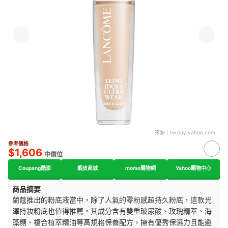
來源：
tw.buy.yahoo.com
參考價格
$1,606
中價位
Coupang酷澎
蝦皮商城
momo購物網
Yahoo購物中心
商品摘要
蘭蔻推出的粉底液當中，除了人氣的
零粉感超持久粉底，
這款光
澤持妝粉底也值得推薦。其
成分含有雙重玻尿酸、
玫瑰精萃、海
藻糖、複合植萃精油等高規格保養配方，擁有優秀保濕力且能避