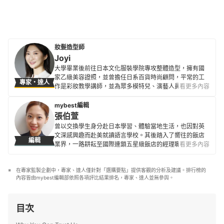
妝髮造型師
Joyi
大學畢業後前往日本文化服裝學院專攻整體造型，擁有國
家乙級美容證照，並曾擔任日系百貨時尚顧問，平常的工
專家・達人
作是彩妝教學講師，並為眾多模特兒、演藝人員及公眾人
看更多內容
物進行妝髮造型。 曾出版美妝書《年輕7歲的優雅大人好感
系彩妝》希望幫助大家找到展現魅力的方法，無論幾歲都
mybest編輯
依舊優雅美麗，以不過度消費、選擇適合自己並環境友善
張伯萱
的產品，在愛美的同時，也能讓地球很美麗。
曾以交換學生身分赴日本學習、體驗當地生活，也因對英
Joyi的簡介
文深感興趣而赴美就讀語言學校。其後踏入了嚮往的飯店
編輯
業界，一路耕耘至國際連鎖五星級飯店的經理職，因此對
看更多內容
生活品味、居家雜貨、個人金融規劃等皆有研究。目前是
專職翻譯及文章寫手，在工作之餘，擔任世界展望會志工
在專家監製企劃中，專家、達人僅針對「選購要點」提供客觀的分析及建議。排行榜的
並參與兒童援助計劃，希望能以微薄之力對社會有所貢
內容皆由mybest編輯部依照各項評比結果排名，專家、達人並無參與。
獻。
張伯萱的簡介
目次