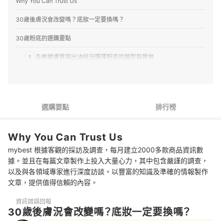
Why You Can Trust Us
30歲後膚況會改變嗎？底妝一定要換嗎？
30歲粉底的選購要點
1
先根據膚質與出油狀況選擇粉底的類型與質地
2
想提亮適合淺一色階，或選細緻珠光來修飾
遮痘疤、斑點要深一色階的濃稠質地，但若還在長痘痘就不宜太
3
厚重
選購要點
排行榜
30歲粉底 推薦排行榜
Why You Can Trust Us
選具有抗UV係數的粉底就不用擦防曬乳了嗎？
mybest 根據客觀的採訪及調查，每月建立2000多款商品資訊數
據。並且在每篇文章製作上投入大量心力，其中包含嚴謹的調查，
搭配飲食補充膠原蛋白、神經醯胺，並注意日常物理防曬
以及與各領域專家進行深度訪談。以豐富的知識及準確的情報製作
深入了解各類粉底商品
文章，提供值得信賴的內容。
總結
資訊錯誤回報
30歲後膚況會改變嗎？底妝一定要換嗎？