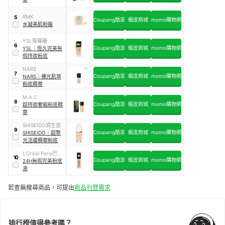
RMK
5
Coupang酷澎
蝦皮商城
momo購物網
水凝美肌粉霜
YSL聖羅蘭
6
Coupang酷澎
蝦皮商城
momo購物網
YSL
｜
恆久完美無
瑕持妝粉底
NARS
7
Coupang酷澎
蝦皮商城
momo購物網
NARS
｜
裸光肌萃
粉底精華
M.A.C
8
Coupang酷澎
蝦皮商城
momo購物網
超持妝奢緞粉底精
華
SHISEIDO資生堂
9
Coupang酷澎
蝦皮商城
momo購物網
SHISEIDO
｜
超聚
光活膚精華粉底
L'Oréal Paris巴黎
10
Coupang酷澎
蝦皮商城
momo購物網
萊雅
24H無瑕完美粉底
液
若查無搜尋商品，可提出
商品刊登需求
排行榜值得參考嗎？