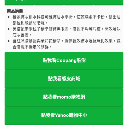
商品摘要
獨家持妝鎖水科技可維持油水平衡，使乾燥處不卡粉，易出油
部位也能預防暗沉。
另搭配奈米粒子精準修飾黑眼圈、膚色不均等瑕疵，高效解決
底妝困擾。
含紅藻胺基酸與茉莉花精萃，提供長效補水及抗氧化效果，適
合膚況不穩定的族群。
點我看Coupang酷澎
點我看蝦皮商城
點我看momo購物網
點我看Yahoo購物中心