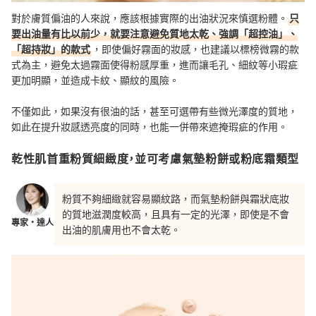
對於膚質偏油的人來說，應該根據實際的出油狀況來慎選粉體。
只
要出油量有比以前少，就要注意避免質地太乾、強調「超控油」、
「超持妝」的款式
，即使偏好霧面的妝感，也建議以標榜微霧的款
式為主，避免太過霧面使得粉感厚重，進而讓毛孔、細紋等小瑕疵
更加明顯，並造成卡紋、顯紋的風險。
不僅如此，如果沒有很油的話，甚至可選帶有些微光澤度的質地，
如此在提升妝感透亮度的同時，也能一併帶來遮掩瑕疵的作用。
乾性肌首重粉質細緻度，並可考慮氣墊粉餅或粉底霜類型
粉質不夠細緻就容易顯紋路，而氣墊粉餅與霜狀底妝
的質地滋潤度較高，且具有一定的光澤，即使是不會
專家・達人
出油的肌膚用也不會太乾。