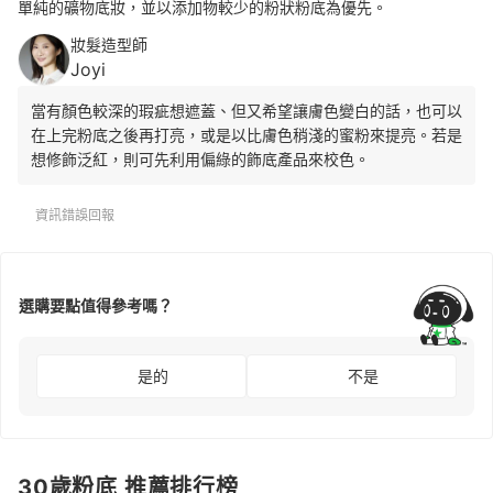
單純的礦物底妝，並以添加物較少的粉狀粉底為優先。
妝髮造型師
Joyi
當有顏色較深的瑕疵想遮蓋、但又希望讓膚色變白的話，也可以
在上完粉底之後再打亮，或是以比膚色稍淺的蜜粉來提亮。若是
想修飾泛紅，則可先利用偏綠的飾底產品來校色。
資訊錯誤回報
選購要點值得參考嗎？
是的
不是
30歲粉底 推薦排行榜