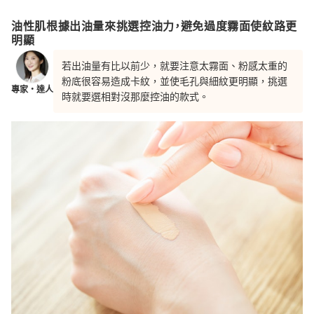
油性肌根據出油量來挑選控油力，避免過度霧面使紋路更
明顯
若出油量有比以前少，就要注意太霧面、粉感太重的
粉底很容易造成卡紋，並使毛孔與細紋更明顯，挑選
專家・達人
時就要選相對沒那麼控油的款式。