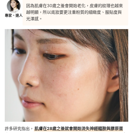
因為肌膚在30歲之後會開始老化，皮膚的紋理也越來
越明顯，所以底妝要更注重粉質的細緻度、服貼度與
專家・達人
光澤感。
許多研究指出，
肌膚在28歲之後就會開始流失神經醯胺與膠原蛋