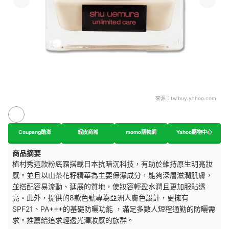
來源：
tw.buy.yahoo.com
Coupang酷澎
蝦皮商城
momo購物網
Yahoo購物中心
商品摘要
植村秀這款粉底霜搭載日本抗暗沉科技，有助於維持原生明亮妝
感。並且
以山茶花籽精華為主要保濕成分，能夠深層滋潤肌膚，
並搭配容易流動、延展的質地，使妝容輕盈水潤且更加服貼透
亮。此外，提供的8款色號專為亞洲人膚色設計，更擁有
SPF21、PA+++的基礎防曬功能 ，滿足多數人短程通勤的防曬需
求。推薦給追求輕透光澤妝感的族群。