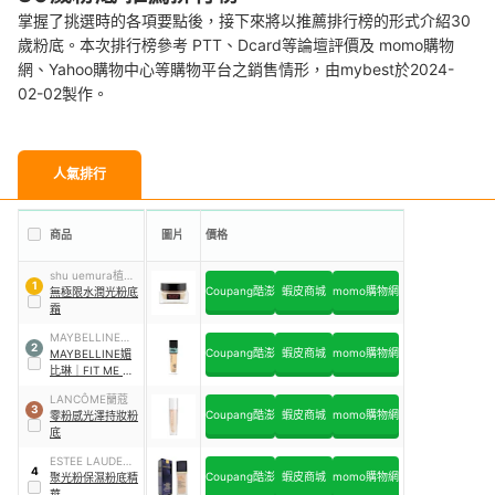
掌握了挑選時的各項要點後，接下來將以推薦排行榜的形式介紹30
歲粉底。本次排行榜參考 PTT、Dcard等論壇評價及 momo購物
網、Yahoo購物中心等購物平台之銷售情形，由mybest於2024-
02-02製作。
人氣排行
商品
圖片
價格
shu uemura植村
1
Coupang酷澎
蝦皮商城
momo購物網
秀
無極限水潤光粉底
霜
MAYBELLINE媚
2
Coupang酷澎
蝦皮商城
momo購物網
比琳
MAYBELLINE媚
比琳
｜
FIT ME 反
孔特霧粉底液
LANCÔME蘭蔻
3
Coupang酷澎
蝦皮商城
momo購物網
零粉感光澤持妝粉
底
ESTEE LAUDER雅
4
Coupang酷澎
蝦皮商城
momo購物網
詩蘭黛
聚光粉保濕粉底精
華