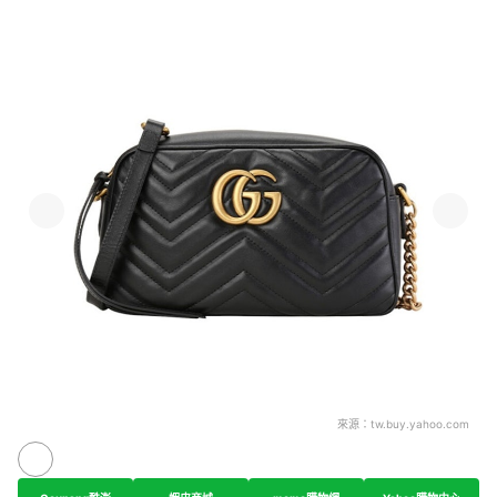
來源：
tw.buy.yahoo.com