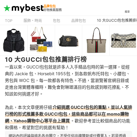
品牌包包
好物推薦服務
搜尋
10 大GUCCI包包推薦
TOP
服飾・時尚
包包
品牌包包
10 大GUCCI包包推薦排行榜
一直以來，GUCCI包包就是許多人入手精品包時的第一選擇，從經
典的 Jackie 包、Horsebit 1955包，到各款帆布托特包、小腰包、
男包與
WOC 包，每一款都各有特色。不過，當瀏覽著官網目錄或
走進台灣實體專櫃時，難免會對琳瑯滿目的包款感到眼花撩亂、不
知該如何挑選才好。
為此，本次文章便將仔細
介紹挑選 GUCCI包包的重點，並以人氣排
行榜的形式推薦多款 GUCCI包包，這些商品都可以在 momo購物
網、Yahoo購物中心等平台上購買
。歡迎參考並比較個商品的功能
和價格，希望對您的挑選有幫助！
網站內的評論與排名各自獨立，不受任何品牌贊助或付費置入。若是透過