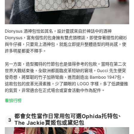
Dionysus 酒神包恰如其名，設計靈感來自於神話中的酒神
Dionysus，富有個性的包身擁有雙虎頭標誌，即使穿著隨性的襯衫
與牛仔褲，只要背上酒神包，就能立即提升整體造型的時尚感，使
許多明星都愛不釋手。
另一方面，造型獨特的竹節包也是值得參考的包款。當時在第二次
世界大戰結束後，全歐洲都面臨皮革短缺的窘境，Gucci 先生便突
發奇想，將堅韌的竹子加熱彎曲，進而創造出 Bamboo 1947包。
這款包包的皮革光滑素雅，少了顯眼的 LOGO 字樣，多了低調優雅
的氣質，非常適合在正式場合或宴會活動中作為配件。
看排行榜
都會女性當作日常用包可選Ophida托特包、
3
The Jackie賈姬包或黛妃包