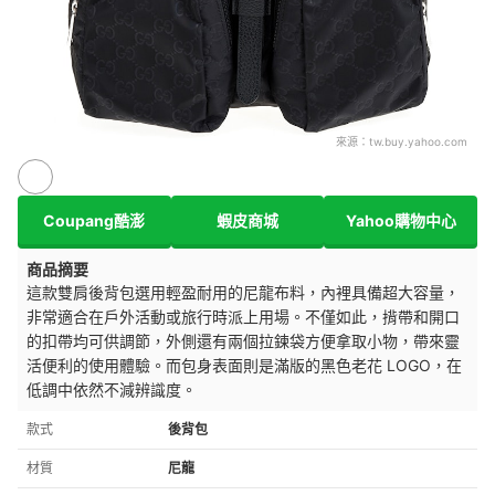
來源：
tw.buy.yahoo.com
Coupang酷澎
蝦皮商城
Yahoo購物中心
商品摘要
這款雙肩後背包選用輕盈耐用的尼龍布料，內裡具備超大容量，
非常適合在戶外活動或旅行時派上用場。不僅如此，揹帶和開口
的扣帶均可供調節，外側還有兩個拉鍊袋方便拿取小物，帶來靈
活便利的使用體驗。而包身表面則是滿版的黑色老花 LOGO，在
低調中依然不減辨識度。
款式
後背包
材質
尼龍