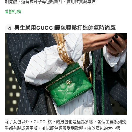
加寬敞，還有拉鍊子母包的設計，實用性實屬卓越。
看排行榜
男生就用GUCCI腰包輕鬆打造帥氣時尚感
4
除了女包以外，GUCCI 旗下的男包也是極為多樣，各個主要系列幾
乎都有製成男用版，並以腰包類最受到歡迎。由於腰包的大小適