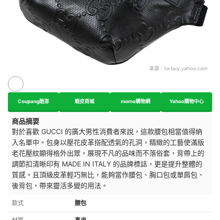
來源：
tw.buy.yahoo.com
Coupang酷澎
蝦皮商城
momo購物網
Yahoo購物中心
商品摘要
對於喜歡 GUCCI 的廣大男性消費者來說，這款腰包相當值得納
入名單中。包身
以壓花皮革搭配透氣的孔洞，精緻的工藝使滿版
老花壓紋顯得格外出眾，展現不凡的品味而不落俗套，
背帶上的
調節扣清晰印有 MADE IN ITALY 的品牌標誌，更是提升整體的
質感
。且頂級皮革輕巧無比，能夠當作腰包、胸口包或單肩包、
後背包，帶來靈活多變的用法。
款式
腰包