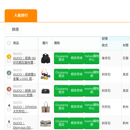
人氣排行
篩選
詳情
商品
圖片
價格
款式
材質
GUCCI
Coupang
Yahoo購物
1
蝦皮商城
GUCCI
｜
經典 GG
後背包
尼龍
酷澎
中心
印花輕尼龍布雙口
袋後背包
GUCCI
Coupang
momo購物
2
蝦皮商城
GUCCI
｜
經典雙G
斜背包
真皮
酷澎
網
金屬 LOGO 荔枝
紋牛皮鏈帶斜背包
GUCCI
Coupang
momo購物
3
蝦皮商城
GUCCI
｜
經典 GG
斜背包
真皮
酷澎
網
Marmont 絎縫皮
革斜背包
｜
GUCCI
447632 DTD1T
Coupang
Yahoo購物
4
蝦皮商城
GUCCI
｜
OPHIDIA
托特包
帆布
1000
酷澎
中心
大托特包
｜
631685 96IWB
GUCCI
8745
Coupang
momo購物
5
蝦皮商城
GUCCI
｜
斜背包
帆布
酷澎
網
Dionysus GG 織紋