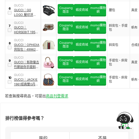
飾面虎頭扣帆布肩
GUCCI
背包
｜
499623
Coupang
momo購物
6
蝦皮商城
GUCCI
｜
GG
腰包
真皮
92TJN 9862
酷澎
網
LOGO 壓印浮雕皮
革腰包
GUCCI
Coupang
momo購物
斜背包、手提
7
蝦皮商城
GUCCI
｜
帆布
酷澎
網
包
HORSEBIT 1955
雙G LOGO 馬銜釦
GUCCI
牛皮雙背帶斜背包
Coupang
momo購物
8
蝦皮商城
GUCCI
｜
OPHIDIA
斜背包
合成
｜
658574 HUHHG
酷澎
網
貝殼包
｜
499621
8565
K05NG 8745
GUCCI
Coupang
momo購物
手提包、斜背
9
蝦皮商城
GUCCI
｜
新款復古
真皮
酷澎
網
包
竹節迷你手提斜背
兩用包
｜
686864
GUCCI
10ODT 5467
Coupang
momo購物
手提包、斜背
10
蝦皮商城
GUCCI
｜
JACKIE
帆布
酷澎
網
包
1961經典雙G丹寧
緹花馬銜釦迷你手
提包
若查無搜尋商品，可提出
商品刊登需求
排行榜值得參考嗎？
是的
不是