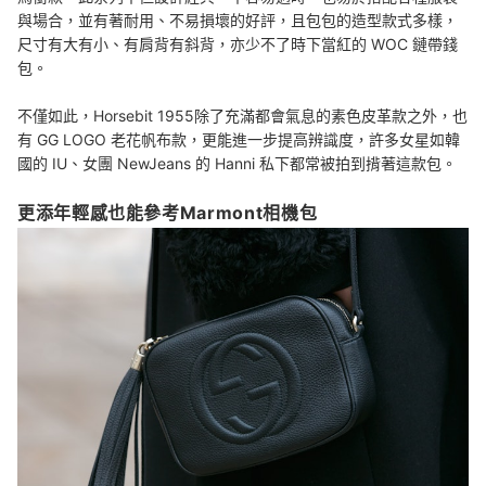
與
場合，
並有著耐用、不易損壞的好評，
且包包的造型
款式多樣，
尺寸有大有小、有肩背有斜背，亦
少不了時下當紅的 WOC 鏈帶錢
包。
不僅如此，
Horsebit 1955
除了充滿都會氣息的素色皮革款之外，也
有 GG LOGO 老花帆布款，更能進一步提高辨識度，許多女星如韓
國的 IU、女團 NewJeans 的 Hanni 私下都常被拍到揹著這款包。
更添年輕感也能參考Marmont相機包