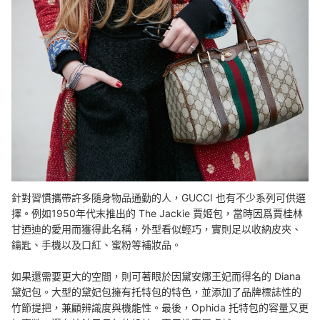
針對習慣攜帶許多隨身物品通勤的人，GUCCI 也有不少系列可供選
擇。例如1950年代末推出的 The Jackie 賈姬包，當時因爲賈桂林
甘迺迪的愛用而獲得此名稱，外型看似輕巧，實則足以收納皮夾、
鑰匙、手機以及口紅、蜜粉等補妝品。
如果還需要更大的空間，則可著眼於因黛安娜王妃而得名的 Diana
黛妃包。大型的黛妃包擁有托特包的特色，並添加了品牌標誌性的
竹節提把，兼顧辨識度與機能性。最後，Ophida 托特包的容量又更