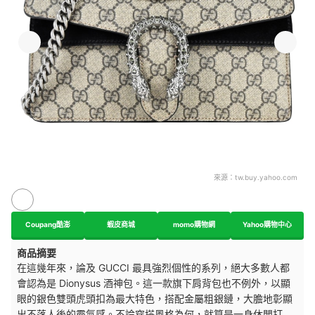
來源：
tw.buy.yahoo.com
Coupang酷澎
蝦皮商城
momo購物網
Yahoo購物中心
商品摘要
在這幾年來，論及 GUCCI 最具強烈個性的系列，絕大多數人都
會認為是 Dionysus 酒神包。這一款旗下肩背包也不例外，以顯
眼的銀色雙頭虎頭扣為最大特色，搭配金屬粗銀鏈，大膽地彰顯
出不落人後的霸氣感。不論穿搭風格為何，就算是一身休閒打