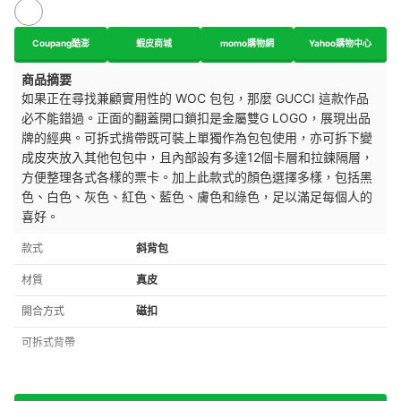
Coupang酷澎
蝦皮商城
momo購物網
Yahoo購物中心
商品摘要
如果正在尋找兼顧實用性的 WOC 包包，那麼 GUCCI 這款作品
必不能錯過。正面的翻蓋開口鎖扣是金屬雙G LOGO，展現出品
牌的經典。可拆式揹帶既可裝上單獨作為包包使用，亦可拆下變
成皮夾放入其他包包中，且內部設有多達12個卡層和拉鍊隔層，
方便整理各式各樣的票卡。加上此款式的顏色選擇多樣，包括黑
色、白色、灰色、紅色、藍色、膚色和綠色，足以滿足每個人的
喜好。
款式
斜背包
材質
真皮
開合方式
磁扣
可拆式背帶