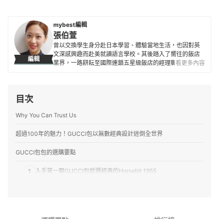
mybest編輯
張伯萱
曾以交換學生身分赴日本學習、體驗當地生活，也因對英
文深感興趣而赴美就讀語言學校。其後踏入了嚮往的飯店
編輯
業界，一路耕耘至國際連鎖五星級飯店的經理職，因此對
看更多內容
生活品味、居家雜貨、個人金融規劃等皆有研究。目前是
專職翻譯及文章寫手，在工作之餘，擔任世界展望會志工
並參與兒童援助計劃，希望能以微薄之力對社會有所貢
目次
獻。
張伯萱的簡介
Why You Can Trust Us
超過100年的魅力！GUCCI包以無數經典設計迷倒全世界
GUCCI包包的選購要點
1
入手第一顆GUCCI包就選經典的Horsebit 1955
2
作為穿搭配件適合Dionysus酒神包或Bamboo 1947竹節包
都會女性當作日常用包可選Ophida托特包、The Jackie賈姬包或
3
黛妃包