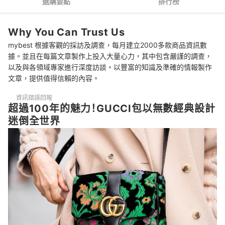
選購要點
排行榜
4
男生就用GUCCI腰包輕鬆打造帥氣時尚感
Why You Can Trust Us
GUCCI包包 推薦排行榜
mybest 根據客觀的採訪及調查，每月建立2000多款商品資訊數
據。並且在每篇文章製作上投入大量心力，其中包含嚴謹的調查，
同步參考GUCCI皮夾
以及與各領域專家進行深度訪談。以豐富的知識及準確的情報製作
文章，提供值得信賴的內容。
資訊錯誤回報
超過100年的魅力！GUCCI包以無數經典設計
迷倒全世界