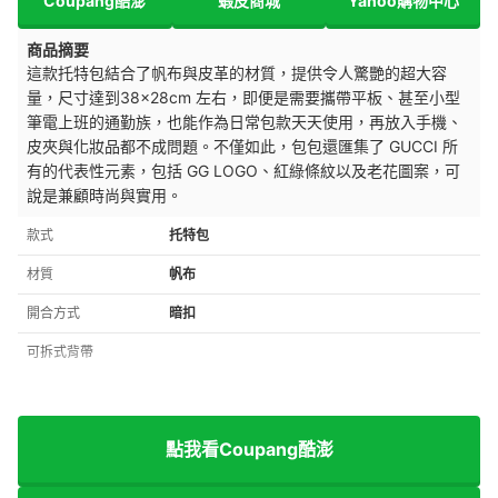
Coupang酷澎
蝦皮商城
Yahoo購物中心
商品摘要
這款托特包結合了帆布與皮革的材質，提供令人驚艷的超大容
量，尺寸達到38×28cm 左右，即便是需要攜帶平板、甚至小型
筆電上班的通勤族，也能作為日常包款天天使用，再放入手機、
皮夾與化妝品都不成問題。不僅如此，包包還匯集了 GUCCI 所
有的代表性元素，包括 GG LOGO、紅綠條紋以及老花圖案，可
說是兼顧時尚與實用。
款式
托特包
材質
帆布
開合方式
暗扣
可拆式背帶
點我看Coupang酷澎