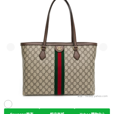
來源：
tw.buy.yahoo.com