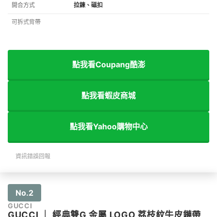
開合方式
拉鍊、磁扣
可拆式背帶
點我看Coupang酷澎
點我看蝦皮商城
點我看Yahoo購物中心
資訊錯誤回報
No.2
GUCCI
GUCCI
｜
經典雙G 金屬 LOGO 荔枝紋牛皮鏈帶