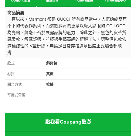
Coupang酷澎
蝦皮商城
momo購物網
Yahoo購物中心
商品摘要
一直以來，Marmont 都是 GUCCI 所有商品當中，人氣始終高居
不下的代表作系列，而這款斜背包更是以龐大顯眼的 GG LOGO
為亮點，絲毫不吝於展露品牌的魅力。除此之外，黑色的皮革質
感柔軟、觸感舒適，並經過手藝高超的絎縫工法，讓整個包款佈
滿標誌性的 V型衍縫，無論是日常穿搭還是出席正式場合都能
揹。
款式
斜背包
材質
真皮
開合方式
拉鍊
可拆式背帶
點我看Coupang酷澎