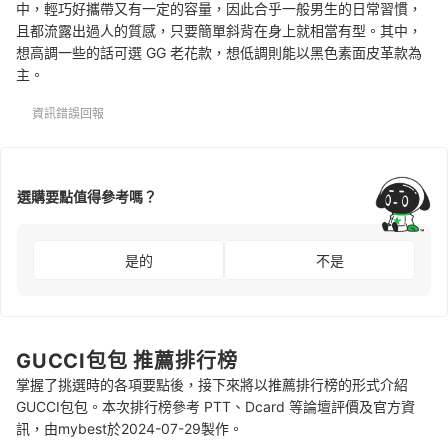
中，輕巧好攜帶又有一定的容量，因此合乎一般男生的日常習慣，
且都流露出過人的質感，只要簡單斜背在身上就相當有型。其中，
想高調一些的話可選 GG 老花款，想低調則能以黑色素面皮革款為
主。
資訊錯誤回報
選購要點值得參考嗎？
是的
不是
GUCCI包包 推薦排行榜
掌握了挑選時的各項要點後，接下來將以推薦排行榜的形式介紹
GUCCI包包。本次排行榜參考 PTT、Dcard 等論壇評價及官方資
訊，由mybest於2024-07-29製作。