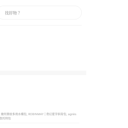
isie 幾何車紋多用水桶包, ROBINMAY | 奇幻星宇斜背包, agnès
兩用小款托特包