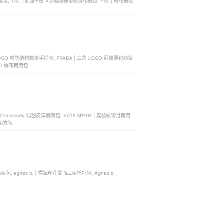
紋毛呢腰包, YSL | 素面牛皮 V字縫線鍊帶肩背相機包, YSL | 蘇格蘭紋
OGO 緹花兩用包
er Crossbody 防刮皮革側背包, KATE SPADE | 荔枝紋彎月兩用
兩用方包
兩用包, agnes b. | 標誌印花雙面二用托特包, Agnes b. |