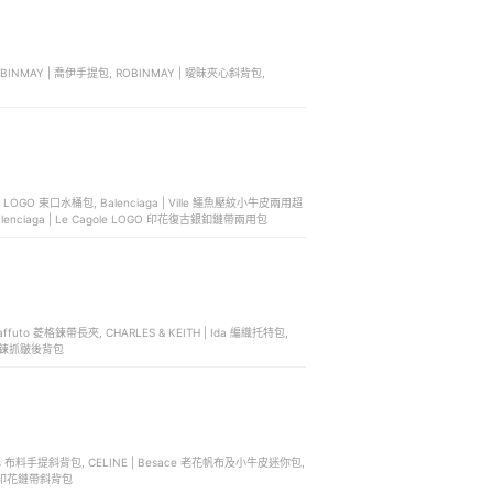
BINMAY | 喬伊手提包, ROBINMAY | 曖昧夾心斜背包,
刺繡 LOGO 束口水桶包, Balenciaga | Ville 鱷魚壓紋小牛皮兩用超
alenciaga | Le Cagole LOGO 印花復古銀釦鏈帶兩用包
 Paffuto 菱格鍊帶長夾, CHARLES & KEITH | Ida 編織托特包,
uo 細鍊抓皺後背包
 Thais 布料手提斜背包, CELINE | Besace 老花帆布及小牛皮迷你包,
ogo 印花鏈帶斜背包