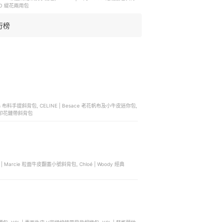
OGO 緹花兩用包
行榜
 Thais 布料手提斜背包, CELINE | Besace 老花帆布及小牛皮迷你包,
ogo 印花鏈帶斜背包
é | Marcie 粒面牛皮翻蓋小號斜背包, Chloé | Woody 經典