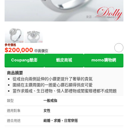
來源：
momoshop.com.tw
參考價格
$200,000
中高價位
Coupang酷澎
蝦皮商城
momo購物網
商品摘要
從戒台向兩側延伸的小鑽更提升了奢華的貴氣
圍繞在主鑽周圍的一圈愛心鑽石顯得俏皮可愛
當作求婚戒、生日禮物、情人節禮物或閨蜜贈禮都不成問題
類型
一般戒指
適用對象
女性
適合用途
結婚・求婚、日常穿搭