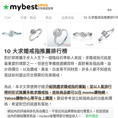
品牌戒指
好物推薦服務
搜尋
10 大求婚戒指推薦排行
TOP
手錶・飾品
飾品
品牌戒指
10 大求婚戒指推薦排行榜
對於即將攜手步入人生下一個階段的準新人來說，求婚戒指可說是
最重要的環節之一。但是在準備挑選購買時，面對著各個品牌、設
計與價位，以及鑽戒、黃金、白金等不同材質，許多人都不知道究
竟該如何選出符合預算的完美婚戒。
為此，本次文章便將仔細
介紹挑選求婚戒指的重點，並以人氣排行
榜的形式推薦多款求婚戒指，這些商品都可以在 momo購物網、
Yahoo購物中心等平台上購買。
歡迎參考並比較個商品的功能和價
格，希望對您的挑選有幫助！
網站內的評論與排名各自獨立，不受任何品牌贊助或付費置入。若是透過
站內的連結購買商品，mybest會獲得部分佣金收入。
製作理念