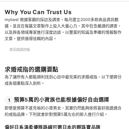
5
確認有提供調整戒圍與清潔保養等售後服務
Why You Can Trust Us
求婚戒指 推薦排行榜
mybest 根據客觀的採訪及調查，每月建立2000多款商品資訊數
深入認識Tiffany戒指及其他精品選擇
據。並且在每篇文章製作上投入大量心力，其中包含嚴謹的調查，
以及與各領域專家進行深度訪談。以豐富的知識及準確的情報製作
文章，提供值得信賴的內容。
資訊錯誤回報
求婚戒指的選購要點
為了讓所有人都能順利找到心目中最完美的求婚戒指，以下便將分
成各個重點深入剖析。
預算5萬的小資族也能根據偏好自由選擇
1
即使是預算不甚充裕的小資男女，其實仍然能夠依照喜好挑選適合
的戒指品牌，下列就會針對預算5萬左右的新人進行介紹。
偏好日系溫柔優雅路線可選日本的輕珠寶品牌