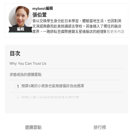
mybest編輯
張伯萱
曾以交換學生身分赴日本學習、體驗當地生活，也因對英
文深感興趣而赴美就讀語言學校。其後踏入了嚮往的飯店
編輯
業界，一路耕耘至國際連鎖五星級飯店的經理職，因此對
看更多內容
生活品味、居家雜貨、個人金融規劃等皆有研究。目前是
專職翻譯及文章寫手，在工作之餘，擔任世界展望會志工
並參與兒童援助計劃，希望能以微薄之力對社會有所貢
目次
獻。
張伯萱的簡介
Why You Can Trust Us
求婚戒指的選購要點
1
預算5萬的小資族也能根據偏好自由選擇
2
預算10萬以內就有歐美經典品牌可選
3
預算10~20萬以上還能參考Harry Winston與De Beers
4
還要根據需求、預算與偏好決定戒台的材質
選購要點
排行榜