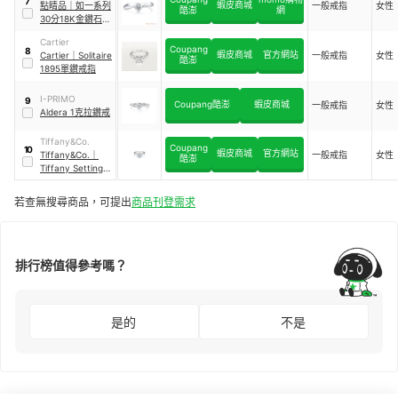
7
蝦皮商城
點睛品
｜
如一系列
一般戒指
女性
酷澎
網
30分18K金鑽石戒
指
Cartier
Coupang
8
蝦皮商城
官方網站
Cartier
｜
Solitaire
一般戒指
女性
酷澎
1895單鑽戒指
I-PRIMO
9
Coupang酷澎
蝦皮商城
一般戒指
女性
Aldera 1克拉鑽戒
Tiffany&Co.
Coupang
10
蝦皮商城
官方網站
Tiffany&Co.
｜
一般戒指
女性
酷澎
Tiffany Setting
鉑金訂婚戒指
若查無搜尋商品，可提出
商品刊登需求
排行榜值得參考嗎？
是的
不是