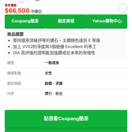
參考價格
$66,500
中價位
Coupang酷澎
蝦皮商城
Yahoo購物中心
商品摘要
堅持選用頂級評等的鑽石，
主鑽顏色達到 E 等級
加上 VVS2的
淨度與
3個極優 Excellent 的車工
GIA 高評級的證明能加強鑽戒在未來的保值性
類型
一般戒指
適用對象
女性
適合用途
結婚・求婚
材質
鑽石、鉑金
點我看Coupang酷澎