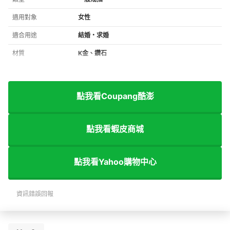
適用對象
女性
適合用途
結婚・求婚
材質
K金、鑽石
點我看Coupang酷澎
點我看蝦皮商城
點我看Yahoo購物中心
資訊錯誤回報