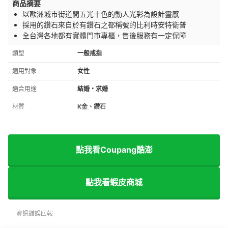
商品摘要
以歐洲城市街道間五光十色的動人光彩為設計靈感
採用的鑽石來自於有鑽石之都稱號的比利時安特衛普
全台灣各地都有實體門市專櫃，售後服務有一定保障
類型
一般戒指
適用對象
女性
適合用途
結婚・求婚
材質
K金、鑽石
點我看Coupang酷澎
點我看蝦皮商城
資訊錯誤回報