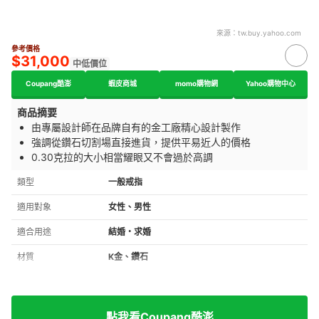
來源：
tw.buy.yahoo.com
參考價格
$31,000
中低價位
Coupang酷澎
蝦皮商城
momo購物網
Yahoo購物中心
商品摘要
由專屬設計師在品牌自有的金工廠精心設計製作
強調從鑽石切割場直接進貨，提供平易近人的價格
0.30克拉的大小相當耀眼又不會過於高調
類型
一般戒指
適用對象
女性、男性
適合用途
結婚・求婚
材質
K金、鑽石
點我看Coupang酷澎