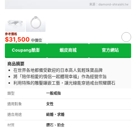
來源：
diamond-shiraishi.tw
參考價格
$31,500
中價位
Coupang酷澎
蝦皮商城
官方網站
商品摘要
在世界各地都備受歡迎的日本高人氣輕珠寶品牌
將「陪伴相愛的情侶一起體現幸福」作為經營宗旨
利用特殊的雕鑿鑲嵌工藝，讓光線能穿過戒台照耀鑽石
類型
一般戒指
適用對象
女性
適合用途
結婚・求婚
材質
鑽石、鉑金