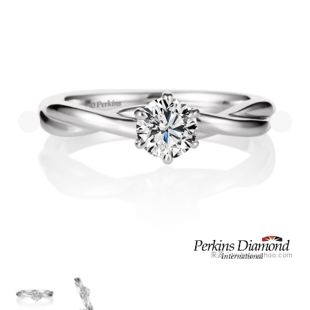
來源：
tw.buy.yahoo.com