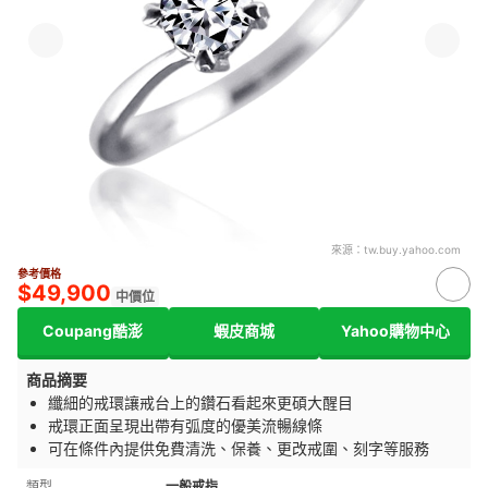
來源：
tw.buy.yahoo.com
參考價格
$49,900
中價位
Coupang酷澎
蝦皮商城
Yahoo購物中心
商品摘要
纖細的戒環讓戒台上的鑽石看起來更碩大醒目
戒環正面呈現出帶有弧度的優美流暢線條
可在條件內提供免費清洗、保養、更改戒圍、刻字等服務
類型
一般戒指