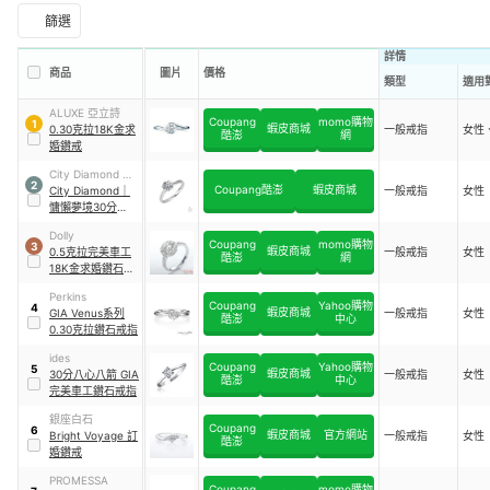
篩選
詳情
商品
圖片
價格
類型
適用
ALUXE 亞立詩
Coupang
momo購物
1
蝦皮商城
0.30克拉18K金求
一般戒指
女性
酷澎
網
婚鑽戒
City Diamond 引
2
Coupang酷澎
蝦皮商城
雅
City Diamond
｜
一般戒指
女性
慵懶夢境30分鑽石
戒指
Dolly
Coupang
momo購物
3
蝦皮商城
0.5克拉完美車工
一般戒指
女性
酷澎
網
18K金求婚鑽石戒
指
Perkins
Coupang
Yahoo購物
4
蝦皮商城
GIA Venus系列
一般戒指
女性
酷澎
中心
0.30克拉鑽石戒指
ides
Coupang
Yahoo購物
5
蝦皮商城
30分八心八箭 GIA
一般戒指
女性
酷澎
中心
完美車工鑽石戒指
銀座白石
Coupang
6
蝦皮商城
官方網站
Bright Voyage 訂
一般戒指
女性
酷澎
婚鑽戒
PROMESSA
Coupang
momo購物