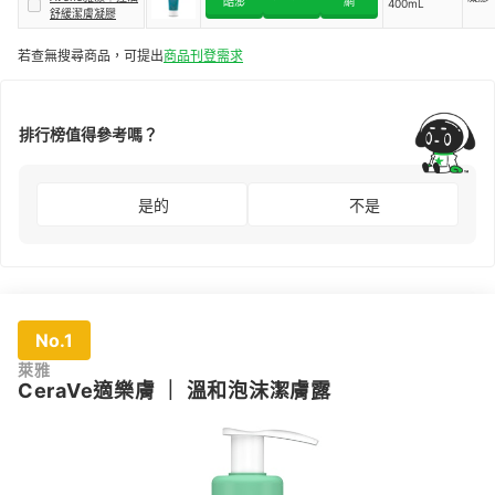
酷澎
網
400mL
舒緩潔膚凝膠
若查無搜尋商品，可提出
商品刊登需求
排行榜值得參考嗎？
是的
不是
No.1
萊雅
CeraVe適樂膚
｜
溫和泡沫潔膚露