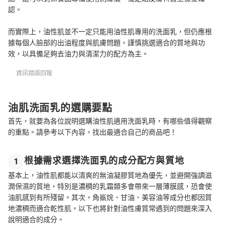
認。
而實際上，油性肌並不一定只能用油性肌專用的洗面乳，但仍應根
據每個人臉部的出油程度與肌膚問題，謹慎挑選適合的質地與功
效，以具備足夠去油力與清潔力的配方為主。
資訊錯誤回報
油肌洗面乳的選購要點
首先，就要為各位說明選購油性肌適用洗面乳時，有哪些值得觀察
的重點。請參考以下內容，找出最適合自己的商品吧！
根據需求選擇洗面乳的成分配方與質地
1
基本上，油性肌都能以清爽的無油凝膠質地為優先，並避開強調滋
潤保濕的質地，特別是濃稠的乳霜類多會帶來一層薄膜感，恐會使
油肌感到有所殘留。其次，
角鯊烷、甘油、美容油等成分也都因質
地濃稠而
適合乾性肌。以下也將針對油性膚質常遇到的問題來深入
說明適合的成分。