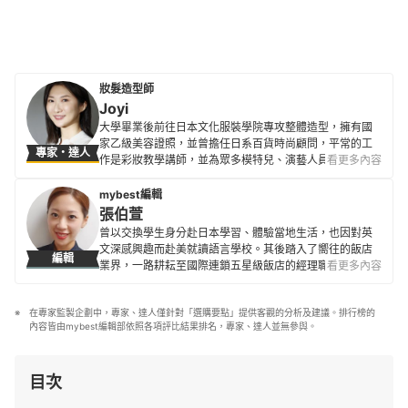
妝髮造型師
Joyi
大學畢業後前往日本文化服裝學院專攻整體造型，擁有國
家乙級美容證照，並曾擔任日系百貨時尚顧問，平常的工
專家・達人
作是彩妝教學講師，並為眾多模特兒、演藝人員及公眾人
看更多內容
物進行妝髮造型。 曾出版美妝書《年輕7歲的優雅大人好感
系彩妝》希望幫助大家找到展現魅力的方法，無論幾歲都
mybest編輯
依舊優雅美麗，以不過度消費、選擇適合自己並環境友善
張伯萱
的產品，在愛美的同時，也能讓地球很美麗。
曾以交換學生身分赴日本學習、體驗當地生活，也因對英
Joyi的簡介
文深感興趣而赴美就讀語言學校。其後踏入了嚮往的飯店
編輯
業界，一路耕耘至國際連鎖五星級飯店的經理職，因此對
看更多內容
生活品味、居家雜貨、個人金融規劃等皆有研究。目前是
專職翻譯及文章寫手，在工作之餘，擔任世界展望會志工
在專家監製企劃中，專家、達人僅針對「選購要點」提供客觀的分析及建議。排行榜的
並參與兒童援助計劃，希望能以微薄之力對社會有所貢
內容皆由mybest編輯部依照各項評比結果排名，專家、達人並無參與。
獻。
張伯萱的簡介
目次