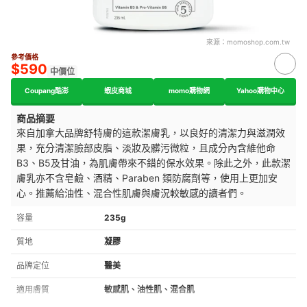
來源：
momoshop.com.tw
參考價格
$590
中價位
Coupang酷澎
蝦皮商城
momo購物網
Yahoo購物中心
商品摘要
來自加拿大品牌舒特膚的這款
潔膚乳
，以良好的清潔力與滋潤效
果，充分清潔臉部皮脂、淡妝及髒污微粒，且成分內含維他命
B3、B5及甘油，為肌膚帶來不錯的保水效果。除此之外，此款
潔
膚乳
亦不含皂鹼、酒精、Paraben 類防腐劑等，使用上更加安
心。推薦給油性、混合性肌膚與膚況較敏感的讀者們。
容量
235g
質地
凝膠
品牌定位
醫美
適用膚質
敏感肌、油性肌、混合肌