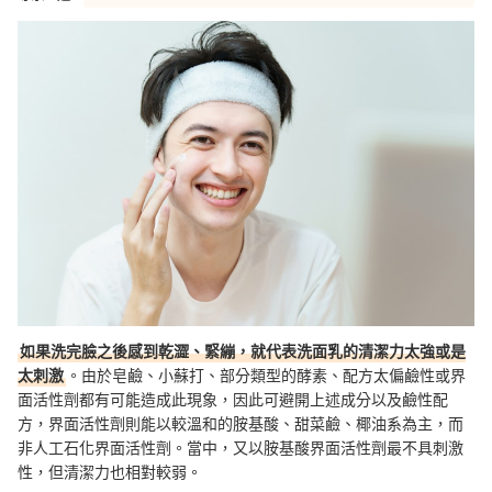
如果洗完臉之後感到乾澀、緊繃，就代表洗面乳的清潔力太強或是
太刺激
。由於皂鹼、小蘇打、部分類型的酵素、配方太偏鹼性或界
面活性劑都有可能造成此現象，因此
可避開上述成分以及鹼性配
方，界面活性劑則能以較溫和的胺基酸、甜菜鹼、椰油系為主，而
非人工石化
界面
活性劑。當中，又以
胺基酸界面
活性劑最不具刺激
性，但清潔力也相對較弱。