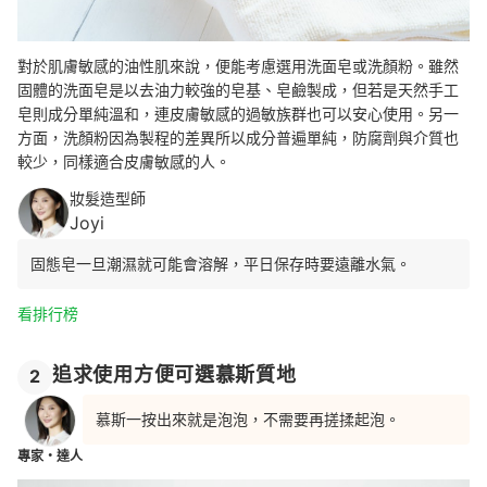
對於肌膚敏感的油性肌來說，便能考慮選用洗面皂或洗顏粉。
雖然
固體的洗面皂是以
去油力較強的
皂基、皂鹼製成，但若是天然手工
皂則成分單純溫和，連皮膚敏感的過敏族群也可以安心使用。
另一
方面，
洗顏粉因為製程的差異所以成分普遍單純，防腐劑與介質也
較少，同樣適合皮膚敏感的人。
妝髮造型師
Joyi
固態皂一旦潮濕就可能會溶解，平日保存時要遠離水氣。
看排行榜
追求使用方便可選慕斯質地
2
慕斯一按出來就是泡泡，不需要再搓揉起泡。
專家・達人