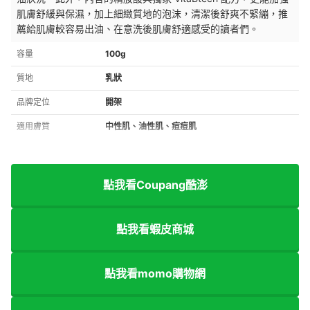
肌膚舒緩與保濕，加上
細緻質地的泡沫，
清潔後舒爽不緊繃
，推
薦給肌膚較容易出油、在意洗後肌膚舒適感受的讀者們。
容量
100g
質地
乳狀
品牌定位
開架
適用膚質
中性肌、油性肌、痘痘肌
點我看Coupang酷澎
點我看蝦皮商城
點我看momo購物網