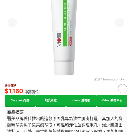
來源：
feebee.com.tw
參考價格
$1,160
中高價位
Coupang酷澎
蝦皮商城
momo購物網
Yahoo購物中心
商品摘要
醫美品牌薇佳推出的
這款
潔面乳專為油性肌膚打造，其加入的柳
蘭精萃與魚子醬萊姆萃取，可溫和淨化並調理毛孔，減少肌膚出
油狀況。此外，
內含的精胺酸
與獨家 VitaBtech 配方，更能加強