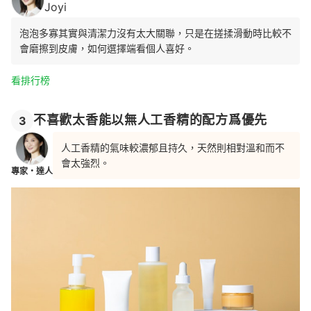
Joyi
泡泡多寡其實與清潔力沒有太大關聯，只是在搓揉滑動時比較不
會磨擦到皮膚，如何選擇端看個人喜好。
看排行榜
不喜歡太香能以無人工香精的配方爲優先
3
人工香精的氣味較濃郁且持久，天然則相對溫和而不
會太強烈。
專家・達人