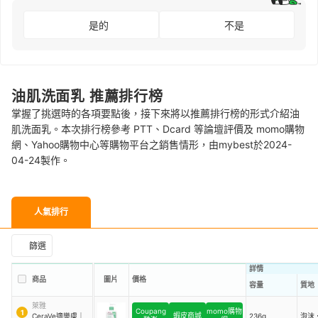
是的
不是
油肌洗面乳 推薦排行榜
掌握了挑選時的各項要點後，接下來將以推薦排行榜的形式介紹油
肌洗面乳。本次排行榜參考 PTT、Dcard 等論壇評價及 momo購物
網、Yahoo購物中心等購物平台之銷售情形，由mybest於2024-
04-24製作。
人氣排行
篩選
詳情
商品
圖片
價格
容量
質地
萊雅
Coupang
momo購物
1
蝦皮商城
CeraVe適樂膚
｜
236g
泡沫