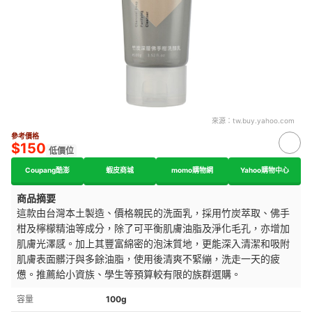
來源：
tw.buy.yahoo.com
參考價格
$150
低價位
Coupang酷澎
蝦皮商城
momo購物網
Yahoo購物中心
商品摘要
這款由台灣本土製造、
價格親民
的洗面乳，採用竹炭萃取、佛手
柑及檸檬精油等
成分，除了可平衡肌膚油脂及淨化毛孔，亦
增加
肌膚光澤感。加上其
豐富綿密的泡沫質地，更能深入清潔和吸附
肌膚表面髒汙與多餘油脂，使用後
清爽不緊繃，洗
走一天的疲
憊
。推薦給小資族、學生等預算較有限的族群選購。
容量
100g