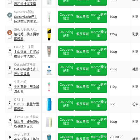
酷澎
網
溫和泡沫潔膚露
Swissvita薇佳
Coupang
momo購物
2
蝦皮商城
Swissvita薇佳
｜
100g
乳狀
酷澎
網
速效抗痘調理潔面
乳
SHU UEMURA植
Coupang
momo購物
3
蝦皮商城
村秀
植村秀
｜
柚子精萃
125g
乳狀
酷澎
網
潔顏乳
tsaio上山採藥
Coupang
momo購物
4
蝦皮商城
上山採藥
｜
竹炭深
100g
乳狀
酷澎
網
層佛手柑洗顏乳
Cetaphil舒特膚
Coupang
momo購物
5
蝦皮商城
Cetaphil舒特膚
｜
235g
凝膠
酷澎
網
控油潔膚乳
牛乳石鹼
Coupang
momo購物
6
蝦皮商城
牛乳石鹼
｜
無添加
110g
乳狀
酷澎
網
洗面乳
ORBIS
Coupang
momo購物
7
蝦皮商城
ORBIS
｜
雙重酵素
50g
粉末
酷澎
網
潔顏粉
JOYRUQO嬌潤泉
Coupang
momo購物
8
蝦皮商城
嬌潤泉
｜
臻顏淨透
100g
乳狀
酷澎
網
胺基酸潔面乳
Avene雅漾
Coupang
momo購物
200mL／
9
蝦皮商城
Avene雅漾
｜
控油
凝膠