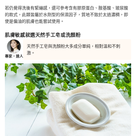
若仍覺得洗後有緊繃感，還可參考含有膠原蛋白、胺基酸、玻尿酸
的款式，此類皆
屬於
水劑型的保濕因子，質地不致於
太過
濃稠，即
使是偏油的肌膚也能嘗試使用
。
肌膚敏感就選天然手工皂或洗顏粉
天然手工皂與洗顏粉大多成分單純，相對溫和不刺
激。
專家・達人