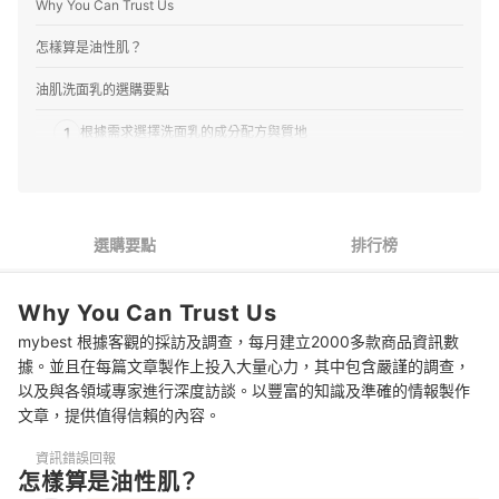
Why You Can Trust Us
怎樣算是油性肌？
油肌洗面乳的選購要點
1
根據需求選擇洗面乳的成分配方與質地
2
追求使用方便可選慕斯質地
3
不喜歡太香能以無人工香精的配方爲優先
選購要點
排行榜
油肌洗面乳 推薦排行榜
Why You Can Trust Us
油肌的洗臉與保養方式
mybest 根據客觀的採訪及調查，每月建立2000多款商品資訊數
其他減緩出油的方法
據。並且在每篇文章製作上投入大量心力，其中包含嚴謹的調查，
以及與各領域專家進行深度訪談。以豐富的知識及準確的情報製作
守護肌膚不受紫外線傷害
文章，提供值得信賴的內容。
有痘痘肌困擾請一併參考
資訊錯誤回報
怎樣算是油性肌？
總結