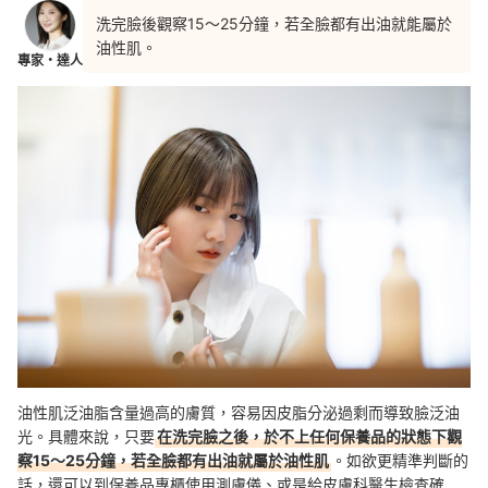
洗完臉後觀察15～25分鐘，若全臉都有出油就能屬於
油性肌。
專家・達人
油性肌泛油脂含量過高的膚質，容易因皮脂分泌過剩而導致臉泛油
光。具體來說，只要
在洗完臉之後，於不上任何保養品的狀態下觀
察15～25分鐘，若全臉都有出油就屬於油性肌
。如欲更精準判斷的
話，還可以到保養品專櫃使用測膚儀、或是給皮膚科醫生檢查確