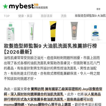
洗臉
好物推薦服務
搜尋
妝髮造型師監製9 大油肌
TOP
健康・美容
臉部清潔
洗臉
妝髮造型師監製9 大油肌洗面乳推薦排行榜
【2026最新】
油性肌膚常常受到臉泛油光、痘痘與粉刺問題所困擾，市面上因而
出現了各式各樣的油肌洗面乳來幫助改善膚況。但面對著五花八門
的產品，有些是針對男生所設計的男性控油洗面乳、男性去油配
方，有些則是主打抗痘，亦有款式標榜能兼顧保濕，令人一時之間
不知該如何挑選才好。
為此，這篇文章會
實際訪問
擁有國家乙級美容證照的 Joyi妝髮造型
師
，深入探討如何選擇適合的
油肌洗面乳
。此外，也將
以人氣商品
排行榜的形式為大家推薦多款油肌洗面乳，這些商品都可以在
momo購物網、Yahoo購物中心等平台上購買
。歡迎參考並比較個