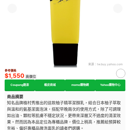
來源：
tw.buy.yahoo.com
參考價格
$1,550
高價位
Coupang酷澎
蝦皮商城
momo購物網
Yahoo購物中心
商品摘要
知名品牌植村秀推出的這款柚子精萃潔顏乳，結合日本柚子萃取
與溫和的氨基潔面泡沫，搭配早晚兩次的使用方式，除了可調理
如出油、顆粒等肌膚不穩定狀況，更帶來深層又不過度的清潔效
果。然而因為本品定位為專櫃品牌，價位上稍高，推薦給預算較
充裕、偏好專櫃品牌洗面乳的讀者們選購。