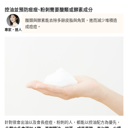
控油並預防痘痘、粉刺需要酸類或酵素成分
酸類與酵素能去除多餘皮脂與角質，進而減少堆積造
成痘痘。
專家・達人
針對很會出油以及會長痘痘、粉刺的人，都能以控油配方為優先，