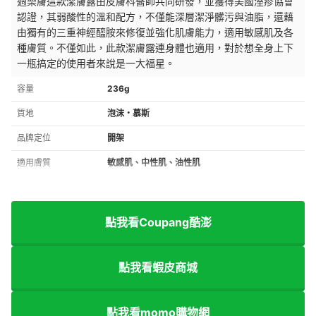
適樂膚這款潔膚露由皮膚科醫師共同研發，並獲得美國溼疹協會
認證，其弱酸性的溫和配方，不僅能深層潔淨髒污與油脂，還藉
由獨有的三重神經醯胺來修復並強化肌膚能力，適用敏感肌及各
種膚質。不僅如此，此款潔膚露連身體也適用，對於想全身上下
一瓶搞定的使用者來說是一大福星。
容量
236g
質地
泡沫・慕斯
品牌定位
開架
適用膚質
敏感肌、中性肌、油性肌
點我看Coupang酷澎
點我看蝦皮商城
點我看momo購物網