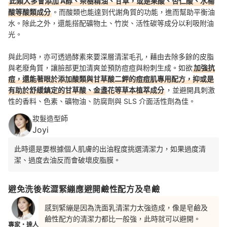
此類大多會添加 A醇、茶樹精油、甘草，或是果酸、杏仁酸、水楊
酸等酸類成分
。而酸類也能達到代謝角質的功能，進而幫助平衡油
水。除此之外，還能
搭配礦物土、竹炭、
活性碳等成分以利吸附油
光
。
與此同時，亦可透過酵素來要深層清潔毛孔，藉由去除多餘的皮脂
與老廢角質，讓臉部更加清爽並預防痘痘與粉刺生成。如欲
加強抗
痘，還能著眼於添加酸類與甘草酸二鉀的痘痘肌專用配方，抑或是
有助於舒緩鎮定的甘草酸、金盞花等草本植萃成分
，並避開具刺激
性的香料、色素、礦物油、防腐劑與 SLS 介面活性劑為佳。
妝髮造型師
Joyi
此時還是要根據個人肌膚的出油程度挑選清潔力，如果過度清
潔、過度去油反而會破壞皮脂膜。
避免洗後乾澀緊繃應避開鹼性配方及皂鹼
感到緊繃是因為洗面乳清潔力太強造成，像是皂鹼及
鹼性配方的清潔力都比一般強，此時就可以避開。
專家・達人