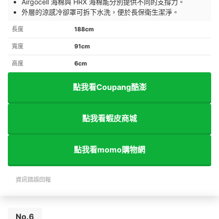
Airgocell 海棉與 HRX 海棉能分別提供不同的支撐力。
外層的涼感冷卻罩可拆下水洗，便於長保衛生潔淨。
長度
188cm
寬度
91cm
高度
6cm
點我看Coupang酷澎
點我看蝦皮商城
點我看momo購物網
資訊錯誤回報
No.6