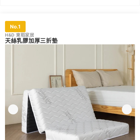
No.1
H&D 東稻家居
天絲乳膠加厚三折墊