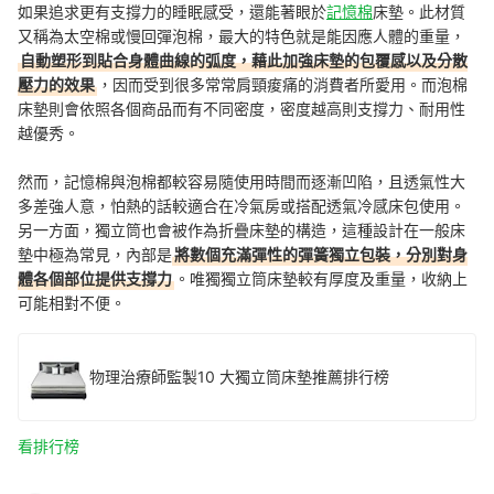
如果追求更有支撐力的睡眠感受，還能著眼於
記憶棉
床墊。此材質
又稱為太空棉或慢回彈泡棉，最大的特色就是能因應人體的重量，
自動塑形到貼合身體曲線的弧度，藉此加強床墊的包覆感以及分散
壓力的效果
，因而受到很多常常肩頸痠痛的消費者所愛用。而泡棉
床墊則會依照各個商品而有不同密度，密度越高則支撐力、耐用性
越優秀。
然而，記憶棉與泡棉都較容易隨使用時間而逐漸凹陷，且透氣性大
多差強人意，怕熱的話較適合在冷氣房或搭配透氣冷感床包使用。
另一方面，獨立筒也會被作為折疊床墊的構造，這種設計在一般床
墊中極為常見，內部是
將數個充滿彈性的彈簧獨立包裝，分別對身
體各個部位提供支撐力
。唯獨獨立筒床墊較有厚度及重量，收納上
可能相對不便。
物理治療師監製10 大獨立筒床墊推薦排行榜
看排行榜