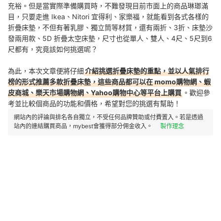
充裕。但是
當實際準備購買時，不難發現目前市面上的商品琳瑯滿
目，只要走進 Ikea、Nitori 宜得利、家樂福
，就能看到各式各樣的
折疊床墊，不但有著
乳膠、獨立筒等材質，還有兩折、3折、床墊沙
發兩用款、
5D 折疊太空床墊
，尺寸也從
單人、雙人、4尺、5尺到6
尺都有，究竟該如何挑選呢？
為此，本次文章便將仔細
介紹挑選
折疊床墊
的重點，並以人氣排行
榜的形式推薦多款
折疊床墊
，這些商品都可以在 momo購物網、蝦
皮商城、樂天市場購物網、Yahoo購物中心等平台上購買
。歡迎參
考並比較個商品的功能和價格，希望對您的挑選有幫助！
網站內的評論與排名各自獨立，不受任何品牌贊助或付費置入。若是透過
站內的連結購買商品，mybest會獲得部分佣金收入。
製作理念