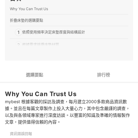
張伯萱的簡介
Why You Can Trust Us
折疊床墊的選購要點
1
依照使用頻率決定床墊厚度與結構設計
2
根據需求挑選床墊材質
3
方便清潔維護首選可拆洗的抗菌防蟎表布
折疊床墊 推薦排行榜
選購要點
排行榜
瀏覽更多輕便又舒適的床墊
Why You Can Trust Us
mybest 根據客觀的採訪及調查，每月建立2000多款商品資訊數
據。並且在每篇文章製作上投入大量心力，其中包含嚴謹的調查，
以及與各領域專家進行深度訪談。以豐富的知識及準確的情報製作
文章，提供值得信賴的內容。
資訊錯誤回報