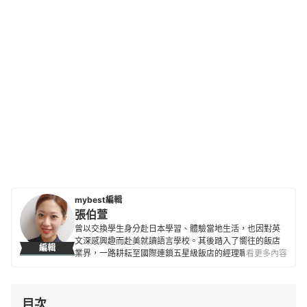
mybest編輯
張伯萱
曾以交換學生身分赴日本學習、體驗當地生活，也因對英
文深感興趣而赴美就讀語言學校。其後踏入了嚮往的飯店
編輯
業界，一路耕耘至國際連鎖五星級飯店的經理職，因此對
看更多內容
生活品味、居家雜貨、個人金融規劃等皆有研究。目前是
專職翻譯及文章寫手，在工作之餘，擔任世界展望會志工
並參與兒童援助計劃，希望能以微薄之力對社會有所貢
目次
獻。