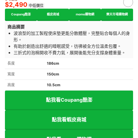
$2,490
中低價位
Coupang酷澎
蝦皮商城
momo購物網
樂天市場購物網
商品摘要
波浪型的加工製程使床墊更能分散體壓，完整貼合每個人的身
形。
有助於創造出舒適的睡眠感受，彷彿被全方位溫柔包覆。
三折式的泡棉開收不費力氣，展開後能充分支撐身體重量。
長度
186cm
寬度
150cm
高度
10.5cm
點我看Coupang酷澎
點我看蝦皮商城