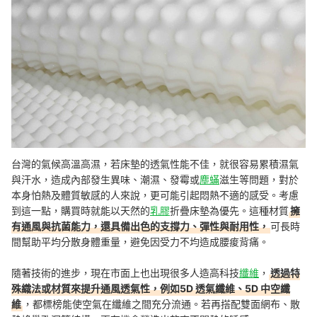
台灣的氣候高溫高濕，若床墊的透氣性能不佳，就很容易累積濕氣
與汗水，造成內部發生異味、潮濕、發霉或
塵蟎
滋生等問題，對於
本身怕熱及體質敏感的人來說，更可能引起悶熱不適的感受。考慮
到這一點，購買時就能以天然的
乳膠
折疊床墊為優先。這種材質
擁
有通風與抗菌能力，還具備出色的支撐力、彈性與耐用性，
可長時
間幫助平均分散身體重量，避免因受力不均造成腰痠背痛。
隨著技術的進步，現在市面上也出現很多人造高科技
纖維
，
透過特
殊織法或材質來提升通風透氣性，例如5D 透氣纖維、5D 中空纖
維
，都標榜能使空氣在纖維之間充分流通。若再搭配雙面網布、散