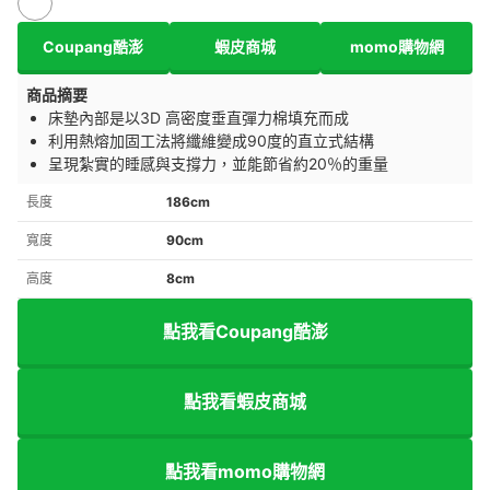
Coupang酷澎
蝦皮商城
momo購物網
商品摘要
床墊內部是以3D 高密度垂直彈力棉填充而成
利用熱熔加固工法將纖維變成90度的直立式結構
呈現紮實的睡感與支撐力，並能節省約20％的重量
長度
186cm
寬度
90cm
高度
8cm
點我看Coupang酷澎
點我看蝦皮商城
點我看momo購物網