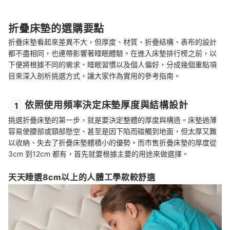
折疊床墊的選購要點
折疊床墊看起來差異不大，但厚度、材質、折疊結構、表布的設計
都不盡相同，也連帶影響著睡眠體驗。在進入床墊排行榜之前，以
下便將根據不同的需求、睡眠習慣以及個人偏好，分成幾個重點項
目來深入剖析挑選方式，讓大家作為實用的參考指南。
依照使用頻率決定床墊厚度與結構設計
1
挑選折疊床墊的第一步，就是要決定整體的厚度與構造。床墊過薄
容易使腰部或頸部懸空、甚至是因下陷而碰觸到地面，但太厚又難
以收納、失去了折疊床墊體積小的優勢。而市售折疊床墊的厚度從
3cm 到12cm 都有，首先就要根據主要的用途來做選擇。
天天睡選8cm以上的人體工學款較舒適