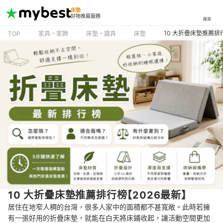
床墊
好物推薦服務
搜尋
10 大折疊床墊推薦排
TOP
家具・家飾
床墊・寢具
床墊
10 大折疊床墊推薦排行榜【2026最新】
居住在地窄人稠的台灣，很多人家中的面積都不甚寬敞。此時若擁
有一張好用的折疊床墊，就能在白天將床鋪收起，讓活動空間更加