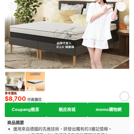
來源：
momoshop.com.tw
參考價格
$8,700
中高價位
Coupang酷澎
蝦皮商城
momo購物網
商品摘要
運用來自德國的先進技術，研發出獨有的3層記憶棉。