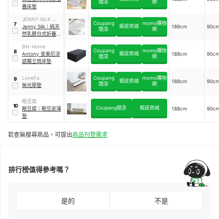
酷澎
網
疊床墊
JENNY SILK 蓁妮
Coupang
momo購物
7
蝦皮商城
絲
Jenny Silk
｜
純天
186cm
90c
酷澎
網
然乳膠日式折疊床
墊
BN-Home
Coupang
momo購物
8
蝦皮商城
Antony 安東尼涼
188cm
90c
酷澎
網
感獨立筒床墊
LoveFu
Coupang
momo購物
9
蝦皮商城
188cm
90c
酷澎
網
無光厚墊
眠豆腐
10
Coupang酷澎
蝦皮商城
眠豆腐
｜
眠豆皮薄
188cm
90c
墊
若查無搜尋商品，可提出
商品刊登需求
排行榜值得參考嗎？
是的
不是