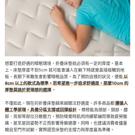
來源：
tw.my-best.com
想要打造舒適的睡眠環境，折疊床墊就必須有一定的厚度。基本
上，床墊厚度不到5cm 就可能會讓人在躺下時感覺直接碰觸到地
板，長期下來難免會影響睡眠品質。為了預防這樣的狀況，便能
以
8cm 以上的款式為標準。若希望進一步追求舒適度，那麼10cm 的
厚墊莫過於更理想的選擇
。
不僅如此，現在的折疊床墊越來越關注舒適度，許多商品都
遵循人
體工學原理，具備分區支撐或回彈設計
，標榜能為頭部、頸部、腰
部、背部等部位分散壓力，預防睡覺時肌肉持續緊繃而導致疲勞酸
痛，甚至是因姿勢不正而影響骨骼健康。同時，也建議消費者儘量
親自至門市試躺，實際感受床墊的支撐力與厚度最為準確。