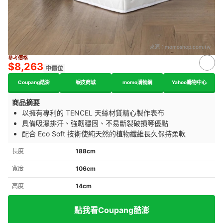
來源：
momoshop.com.tw
參考價格
$8,263
中價位
Coupang酷澎
蝦皮商城
momo購物網
Yahoo購物中心
商品摘要
以擁有專利的 TENCEL 天絲材質精心製作表布
具備吸濕排汗、強韌穩固、不易斷裂破損等優點
配合 Eco Soft 技術使純天然的植物纖維長久保持柔軟
長度
188cm
寬度
106cm
高度
14cm
點我看Coupang酷澎