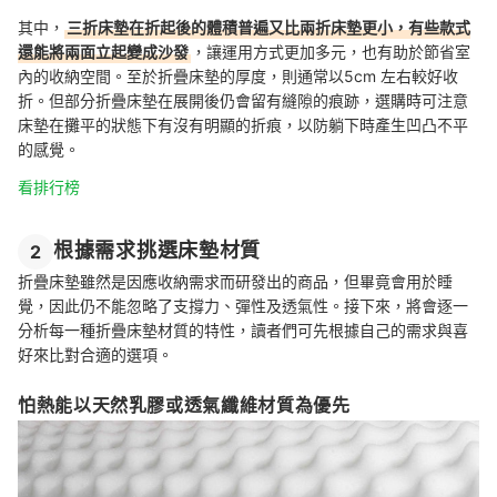
其中，
三折床墊在折起後的體積普遍又比兩折床墊更小，有些款式
還能將兩面立起變成沙發
，讓運用方式更加多元，也有助於節省室
內的收納空間。至於折疊床墊的厚度，則通常以5cm 左右較好收
折。但部分折疊床墊在展開後仍會留有縫隙的痕跡，選購時可注意
床墊在攤平的狀態下有沒有明顯的折痕，以防躺下時產生凹凸不平
的感覺。
看排行榜
根據需求挑選床墊材質
2
折疊床墊雖然是因應收納需求而研發出的商品，但畢竟會用於睡
覺，因此仍不能忽略了支撐力、彈性及透氣性。接下來，將會逐一
分析每一種折疊床墊材質的特性，讀者們可先根據自己的需求與喜
好來比對合適的選項。
怕熱能以天然乳膠或透氣纖維材質為優先