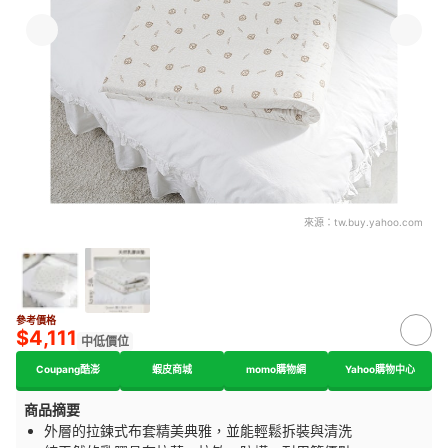
來源：
tw.buy.yahoo.com
參考價格
$4,111
中低價位
Coupang酷澎
蝦皮商城
momo購物網
Yahoo購物中心
商品摘要
外層的拉鍊式布套精美典雅，並能輕鬆拆裝與清洗