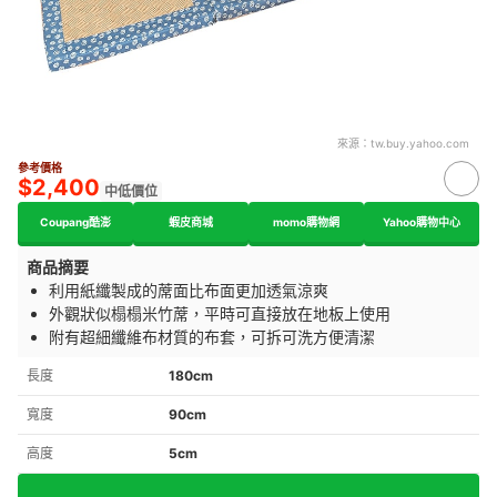
來源：
tw.buy.yahoo.com
參考價格
$2,400
中低價位
Coupang酷澎
蝦皮商城
momo購物網
Yahoo購物中心
商品摘要
利用紙纖製成的蓆面比布面更加透氣涼爽
外觀狀似榻榻米竹蓆，平時可直接放在地板上使用
附有超細纖維布材質的布套，可拆可洗方便清潔
長度
180cm
寬度
90cm
高度
5cm