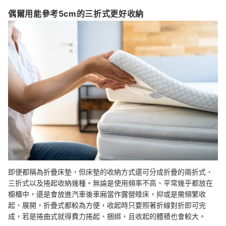
偶爾用能參考5cm的三折式更好收納
即便都稱為折疊床墊，但床墊的收納方式還可分成折疊的兩折式、
三折式以及捲起收納幾種。無論是使用頻率不高、平常幾乎都放在
櫥櫃中，還是會放進汽車後車廂當作露營睡床，抑或是需頻繁收
起、展開，折疊式都較為方便，收起時只要照著折線對折即可完
成，若是捲曲式就得費力捲起、捆綁，且收起的體積也會較大。