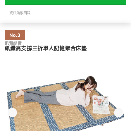
資訊錯誤回報
No.3
凱蕾絲帝
紙纖高支撐三折單人記憶聚合床墊