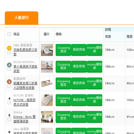
人氣排行
詳情
商品
圖片
價格
長度
寬度
H&D 東稻家居
Coupang
momo購物
1
蝦皮商城
天絲乳膠加厚三折
188cm
106
酷澎
網
墊
BOSS BEDDING
Coupang
momo購物
2
蝦皮商城
小老闆寢具
單人吸濕排汗透氣
186cm
90c
酷澎
網
床墊
凱蕾絲帝
Coupang
momo購物
3
蝦皮商城
紙纖高支撐三折單
180cm
90c
酷澎
網
人記憶聚合床墊
NITORI 宜得利
Coupang
momo購物
4
蝦皮商城
NITORI
｜
極厚舒
186cm
150
酷澎
網
柔日式床墊
Emma
Coupang
momo購物
5
蝦皮商城
Emma
｜
6cm 雙
188cm
91c
酷澎
網
面睡薄床墊
Dios 迪奧斯
Coupang
momo購物
6
蝦皮商城
高密度天然乳膠摺
188cm
90c