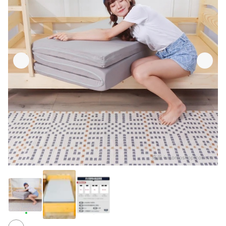
來源：
momoshop.com.tw