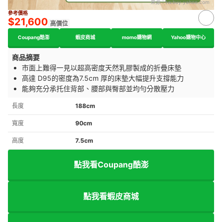
來源：
tw.buy.yahoo.com
參考價格
$21,600
高價位
Coupang酷澎
蝦皮商城
momo購物網
Yahoo購物中心
商品摘要
市面上難得一見以超高密度天然乳膠製成的折疊床墊
高達 D95的
密度為7.5cm 厚
的床墊大幅提升支撐能力
能夠充分承托住
背
部、腰部與臀部並均勻分散壓力
長度
188cm
寬度
90cm
高度
7.5cm
點我看Coupang酷澎
點我看蝦皮商城