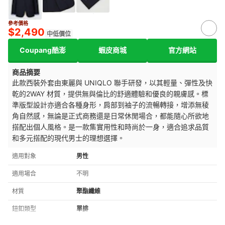
參考價格
$2,490
中低價位
Coupang酷澎
蝦皮商城
官方網站
商品摘要
此款西裝外套由東麗與 UNIQLO 聯手研發，以其輕量、彈性及快
乾的2WAY 材質，提供無與倫比的舒適體驗和優良的親膚感。標
準版型設計亦適合各種身形，肩部到袖子的流暢轉接，增添無稜
角自然感，無論是正式商務還是日常休閒場合，都能隨心所欲地
搭配出個人風格。是一款集實用性和時尚於一身，適合追求品質
和多元搭配的現代男士的理想選擇。
適用對象
男性
適用場合
不明
材質
聚酯纖維
鈕釦類型
單排