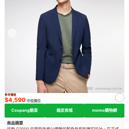
來源：
momoshop.com.tw
參考價格
$4,590
中低價位
Coupang酷澎
蝦皮商城
momo購物網
商品摘要
這款 G2000 的西裝外套以優雅的藍色外型和單扣設計，在正式