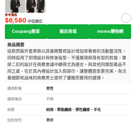
參考價格
$6,580
中低價位
Coupang酷澎
蝦皮商城
momo購物網
商品摘要
這款西裝外套男款以其後開雙衩設計增加穿著者的活動靈活性，
同時採用了劍領設計與修身版型，不僅展現俐落有型的剪裁，單
排二扣的設計在商務會議中顯得尤為適合。與其他同類型產品不
同之處，在於其內裡設計加入假袋巾，讓整體造型更完美，為注
重細節和品味的商務男士提供了優雅而實用的選擇。
適用對象
男性
適用場合
不明
材質
純棉、聚酯纖維、彈性纖維、羊毛
鈕釦類型
單排