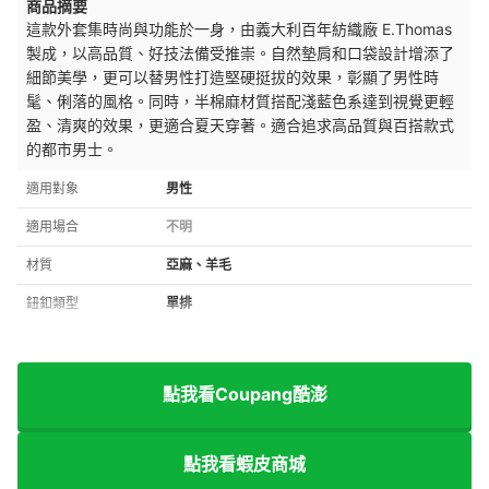
商品摘要
這款外套集時尚與功能於一身，由義大利百年紡織廠 E.Thomas
製成，以高品質、好技法備受推崇。自然墊肩和口袋設計增添了
細節美學，更可以替男性打造堅硬挺拔的效果，彰顯了男性時
髦、俐落的風格。同時，半棉麻材質搭配淺藍色系達到視覺更輕
盈、清爽的效果，更適合夏天穿著。適合追求高品質與百搭款式
的都市男士。
適用對象
男性
適用場合
不明
材質
亞麻、羊毛
鈕釦類型
單排
點我看Coupang酷澎
點我看蝦皮商城