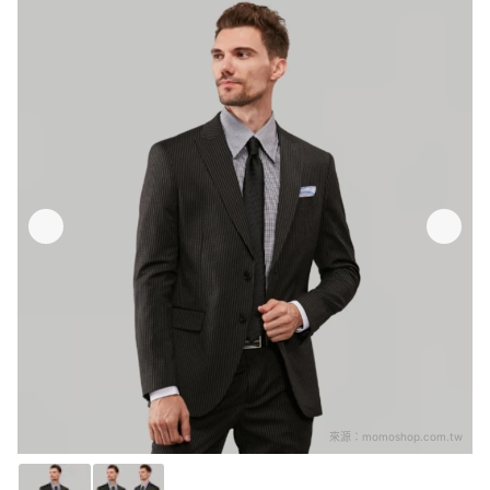
來源：
momoshop.com.tw