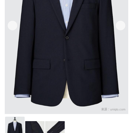
來源：
uniqlo.com