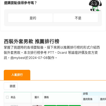
選購要點值得參考嗎？
是的
不是
西裝外套男款 推薦排行榜
掌握了挑選時的各項要點後，接下來將以推薦排行榜的形式介紹西
裝外套男款。本次排行榜參考 PTT、Dcard 等論壇評價及官方資
訊，由mybest於2024-07-08製作。
人氣排行
篩選
詳情
商品
圖片
價格
適用對象
適用