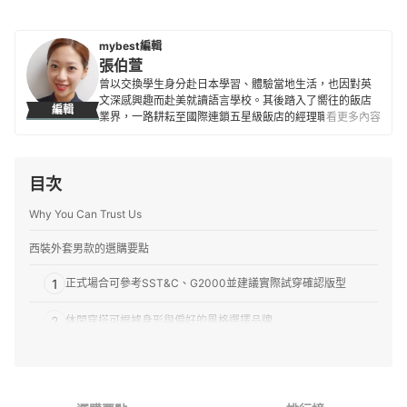
mybest編輯
張伯萱
曾以交換學生身分赴日本學習、體驗當地生活，也因對英
文深感興趣而赴美就讀語言學校。其後踏入了嚮往的飯店
編輯
業界，一路耕耘至國際連鎖五星級飯店的經理職，因此對
看更多內容
生活品味、居家雜貨、個人金融規劃等皆有研究。目前是
專職翻譯及文章寫手，在工作之餘，擔任世界展望會志工
並參與兒童援助計劃，希望能以微薄之力對社會有所貢
目次
獻。
張伯萱的簡介
Why You Can Trust Us
西裝外套男款的選購要點
1
正式場合可參考SST&C、G2000並建議實際試穿確認版型
2
休閒穿搭可根據身形與偏好的風格選擇品牌
3
希望避免穿著悶熱就選涼爽透氣的棉麻材質
西裝外套男款 推薦排行榜