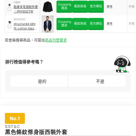
H&M
Coupang
9
蝦皮商城
官方網站
貼身羊毛混紡外套
男性
不明
酷澎
｜
IPH1832TW
MANGO
Coupang
10
蝦皮商城
官方網站
structured slim
男性
不明
酷澎
fit cotton blazer
結構修身款棉質外
套
若查無搜尋商品，可提出
商品刊登需求
排行榜值得參考嗎？
是的
不是
No.1
SST&C
黑色條紋修身版西裝外套