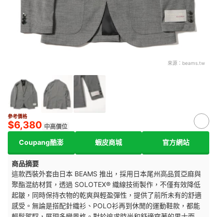
來源：
beams.tw
參考價格
$6,380
中高價位
Coupang酷澎
蝦皮商城
官方網站
商品摘要
這款西裝外套由日本 BEAMS 推出，採用日本尾州高品質亞麻與
聚酯混紡材質，透過 SOLOTEX® 織線技術製作，不僅有效降低
起皺，同時保持衣物的乾爽與輕盈彈性，提供了前所未有的舒適
感受。無論是搭配針織衫、POLO衫再到休閒的運動鞋款，都能
輕鬆駕馭，展現多變風格。對於追求時尚和舒適穿著的男士而