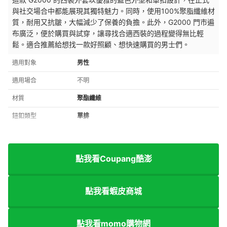
與社交場合中都能展現其獨特魅力。同時，使用100%聚脂纖維材
質，耐用又抗皺，大幅減少了保養的負擔。此外，G2000 門市遍
布廣泛，便於購買與試穿，讓尋找合適西裝的過程變得無比輕
鬆。適合推薦給想找一款好照顧、想快速購買的男士們。
適用對象
男性
適用場合
不明
材質
聚酯纖維
鈕釦類型
單排
點我看Coupang酷澎
點我看蝦皮商城
點我看momo購物網