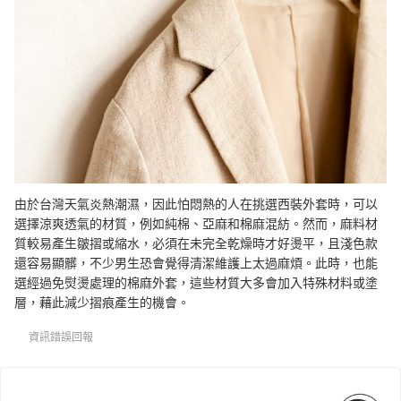
由於台灣天氣炎熱潮濕，因此怕悶熱的人在挑選西裝外套時，可以
選擇涼爽透氣的材質，例如純棉、亞麻和棉麻混紡。然而，麻料材
質較易產生皺摺或縮水，必須在未完全乾燥時才好燙平，且淺色款
還容易顯髒，不少男生恐會覺得清潔維護上太過麻煩。此時，也能
選經過免熨燙處理的棉麻外套，這些材質大多會加入特殊材料或塗
層，藉此減少摺痕產生的機會。
資訊錯誤回報