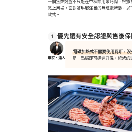
一個無煙烤盤不只能在中秋節用來烤肉，根據
派上用場。面對著琳瑯滿目的無煙電烤盤，以
款式。
優先選有安全認證與售後保
1
電磁加熱式不需要使用瓦斯，沒
是一點燃即可迅速升溫，燒烤的
專家・達人