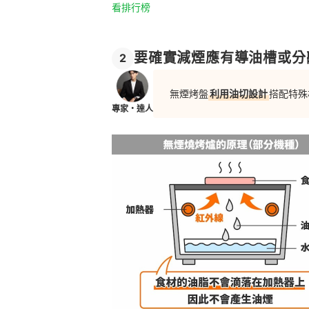
看排行榜
要確實減煙應有導油槽或分
2
無煙烤盤
利用油切設計
搭配特殊
專家・達人