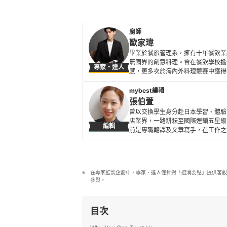
廚師
歐家瑋
畢業於餐旅管理系，擁有十年餐飲業
無國界的創意料理。曾在餐飲學校擔
專家・達人
感，更多次於海內外料理競賽中獲得
藝顧問，深深體會到食物如何透過味
魅力，並品味生活中的每個瞬間。
mybest編輯
歐家瑋的簡介
張伯萱
曾以交換學生身分赴日本學習、體驗
店業界，一路耕耘至國際連鎖五星級
編輯
前是專職翻譯及文章寫手，在工作之
所貢獻。
張伯萱的簡介
在專家監製企劃中，專家、達人僅針對「選購要點」提供客觀
參與。
目次