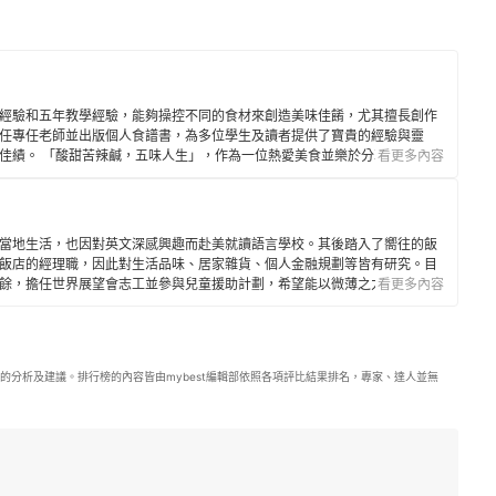
經驗和五年教學經驗，能夠操控不同的食材來創造美味佳餚，尤其擅長創作
任專任老師並出版個人食譜書，為多位學生及讀者提供了寶貴的經驗與靈
佳績。 「酸甜苦辣鹹，五味人生」，作為一位熱愛美食並樂於分享的品牌廚
看更多內容
覺起伏來記錄和感受生活的豐富多彩。希望藉由分享讓更多人體驗到美食的
當地生活，也因對英文深感興趣而赴美就讀語言學校。其後踏入了嚮往的飯
飯店的經理職，因此對生活品味、居家雜貨、個人金融規劃等皆有研究。目
餘，擔任世界展望會志工並參與兒童援助計劃，希望能以微薄之力對社會有
看更多內容
的分析及建議。排行榜的內容皆由mybest編輯部依照各項評比結果排名，專家、達人並無