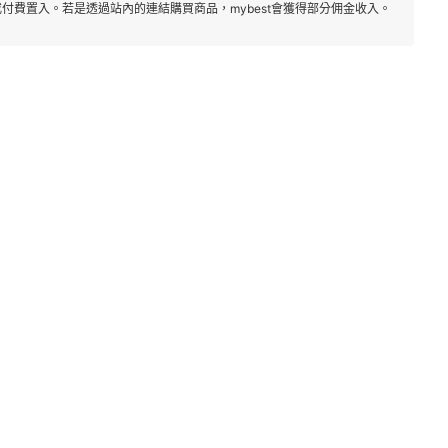
付費置入。若是透過站內的連結購買商品，mybest會獲得部分佣金收入。