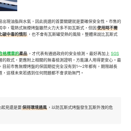
易出現油脂與水氣，因此挑選的首要關鍵就是要確保安全性。市售的
其中，電熱式無煙烤盤雖然火力大多不如瓦斯式，但因
使用時不需
化碳中毒的情形
，也不會有瓦斯罐受熱的風險，整體來說比瓦斯式
證合格標章的
產品
，才代表有通過政府的安全檢測。最好再加上
SGS
層的款式，更應附上相關的無毒檢測證明，方能讓人用得更安心。最
。目前市售無煙烤盤的保固期從完全沒有到1～2年都有，期限越長
道，這樣未來若遇到任何問題都不會求助無門。
全起見還是要
保持環境通風
，以防瓦斯式烤盤發生瓦斯外洩的危