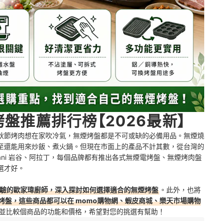
烤盤推薦排行榜【2026最新】
秋節烤肉想在家吹冷氣，無煙烤盤都是不可或缺的必備用品。無煙燒
至還能用來炒飯、煮火鍋。但現在市面上的產品不計其數，從台灣的
、Iwatani 岩谷、阿拉丁，每個品牌都有推出各式無煙電烤盤、無煙烤肉盤
選才好。
經驗的歐家瑋廚師，深入探討如何選擇適合的無煙烤盤
。此外，也將
烤盤，這些商品都可以在 momo購物網、蝦皮商城、樂天市場購物
並比較個商品的功能和價格，希望對您的挑選有幫助！