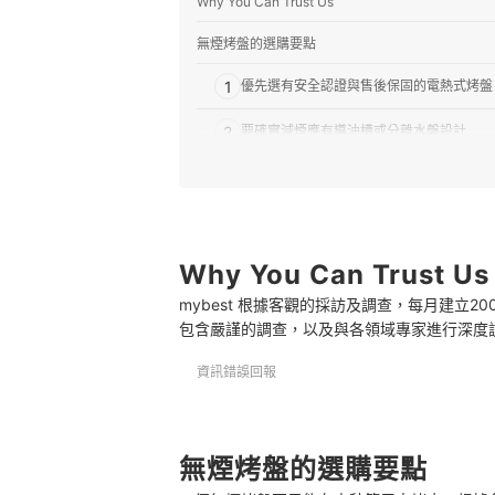
Why You Can Trust Us
無煙烤盤的選購要點
1
優先選有安全認證與售後保固的電熱式烤盤
2
要確實減煙應有導油槽或分離水盤設計
3
選有不沾塗層的可拆式烤盤才好清洗
4
依照料理需求挑選烤盤的材質與設計
Why You Can Trust Us
無煙烤盤 推薦排行榜
mybest 根據客觀的採訪及調查，每月建立
參考更多實用的料理烤盤
包含嚴謹的調查，以及與各領域專家進行深度
資訊錯誤回報
無煙烤盤的選購要點