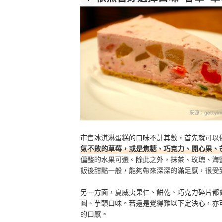
來源：
gettyim
市售冰淇淋蛋糕的口味不計其數，首先就可以
氣不敗的草莓，或是焦糖、巧克力、開心果、
偏酸的水果可選。除此之外，抹茶、玫瑰、海
飯後甜點一般，能夠帶來深深的滿足感，很受
另一方面，夏威夷果仁、餅乾、巧克力碎片都
圓、芋頭口味。若還是覺得難以下定決心，亦
的口感。