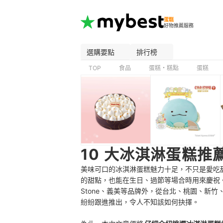
蛋糕
好物推薦服務
選購要點
排行榜
TOP
食品
蛋糕・糕點
蛋糕
10 大冰淇淋蛋糕推
美味可口的冰淇淋蛋糕魅力十足，不只是愛吃
的甜點，也能在生日、過節等場合時用來慶祝。但現
Stone、義美等品牌外，從台北、桃園、新竹
紛紛跟進推出，令人不知該如何抉擇。