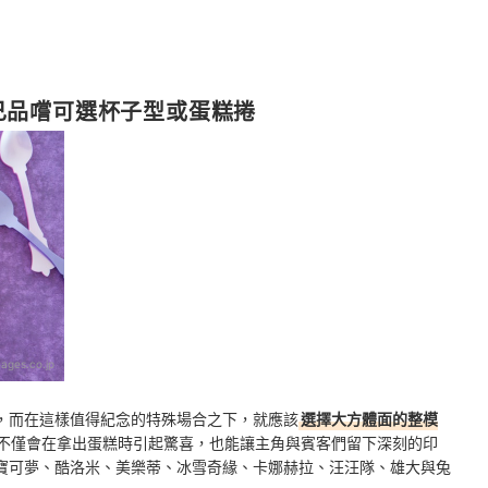
己品嚐可選杯子型或蛋糕捲
ages.co.jp
，而在這樣值得紀念的特殊場合之下，就應該
選擇大方體面的整模
不僅會在拿出蛋糕時引起驚喜，也能讓主角與賓客們留下深刻的印
寶可夢、酷洛米、美樂蒂、冰雪奇緣、卡娜赫拉、汪汪隊、雄大與兔