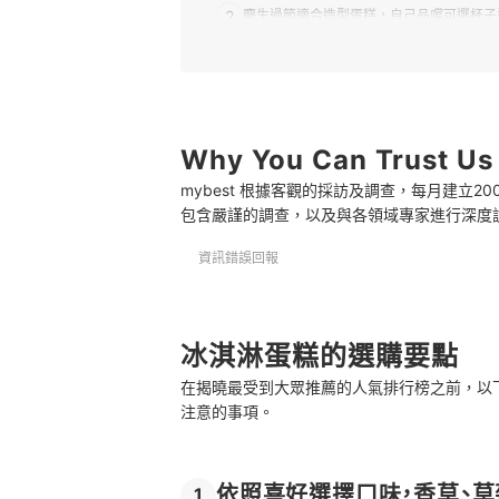
2
慶生過節適合造型蛋糕，自己品嚐可選杯子
3
選擇符合享用人數的尺寸與保存期限
冰淇淋蛋糕 推薦排行榜
瀏覽更多美味可口的高人氣蛋糕
Why You Can Trust Us
mybest 根據客觀的採訪及調查，每月建立
總結
包含嚴謹的調查，以及與各領域專家進行深度
資訊錯誤回報
冰淇淋蛋糕的選購要點
在揭曉最受到大眾推薦的人氣排行榜之前，以
注意的事項。
依照喜好選擇口味，香草、
1