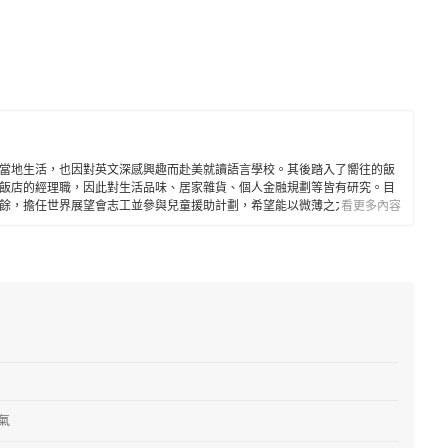
當地生活，也因對英文深感興趣而赴美就讀語言學校。其後踏入了嚮往的飯
飯店的經理職，因此對生活品味、居家雜貨、個人金融規劃等皆有研究。目
餘，擔任世界展望會志工並參與兒童援助計劃，希望能以微薄之力對社會有
看更多內容
氣