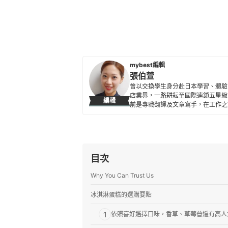
mybest編輯
張伯萱
曾以交換學生身分赴日本學習、體驗
店業界，一路耕耘至國際連鎖五星級
編輯
前是專職翻譯及文章寫手，在工作之
所貢獻。
張伯萱的簡介
目次
Why You Can Trust Us
冰淇淋蛋糕的選購要點
1
依照喜好選擇口味，香草、草莓普遍有高人