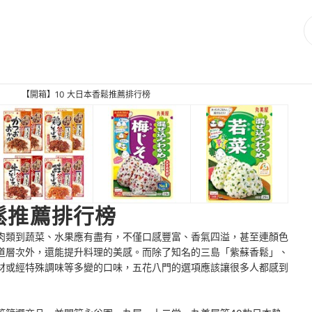
【開箱】10 大日本香鬆推薦排行榜
香鬆推薦排行榜
肉類到蔬菜、水果應有盡有，不僅口感豐富、香氣四溢，甚至連顏色
道層次外，還能提升料理的美感。而除了知名的三島「紫蘇香鬆」、
材或經特殊調味等多變的口味，五花八門的選項應該讓很多人都感到