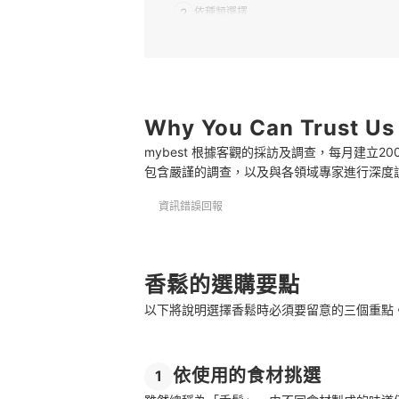
2
依種類選擇
3
依照包裝選擇
日本香鬆 推薦排行榜
以香鬆入菜的食譜
Why You Can Trust Us
mybest 根據客觀的採訪及調查，每月建立
適合搭配飯糰的香鬆種類
包含嚴謹的調查，以及與各領域專家進行深度
總結
資訊錯誤回報
香鬆的選購要點
以下將說明選擇香鬆時必須要留意的三個重點
依使用的食材挑選
1