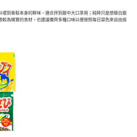
以嚐到香鬆本身的鮮味，適合拌到飯中大口享用；純粹只是想替白飯
道較為樸實的食材，也建議備齊多種口味以便按照每日菜色來自由搭