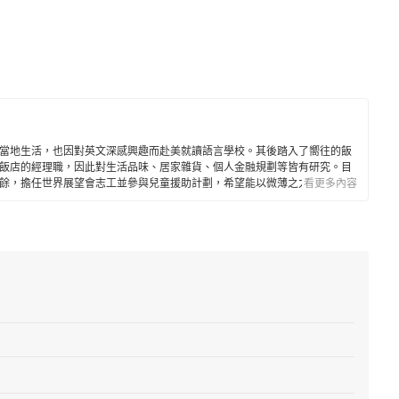
當地生活，也因對英文深感興趣而赴美就讀語言學校。其後踏入了嚮往的飯
飯店的經理職，因此對生活品味、居家雜貨、個人金融規劃等皆有研究。目
餘，擔任世界展望會志工並參與兒童援助計劃，希望能以微薄之力對社會有
看更多內容