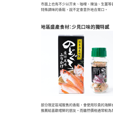
市面上也有不少以芥末、咖哩、辣油、生薑等
特殊調味的香鬆，說不定會意外地合胃口。
地區盛產食材：少見口味的獨特感
部分限定區域販售的香鬆，會使用珍貴的海鮮
推薦給喜歡嚐鮮的朋友。而雖然價格通常較為