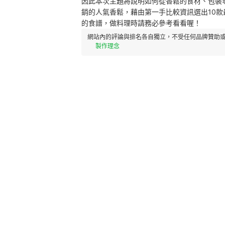
因此本次主題將說明如何從香鬆的食材、包裝
銷的人氣香鬆，藉由第一手比較資訊選出10
的食譜，做料理時請務必參考看看喔！
網站內的評論與排名各自獨立，不受任何品牌贊助或
製作理念