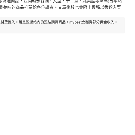
等篩選商品，並開箱永谷園、丸屋、十二堂、丸美屋等40款日本熱
款最美味的商品推薦給各位讀者。文章後段也會附上數種以香鬆入菜
付費置入。若是透過站內的連結購買商品，mybest會獲得部分佣金收入。