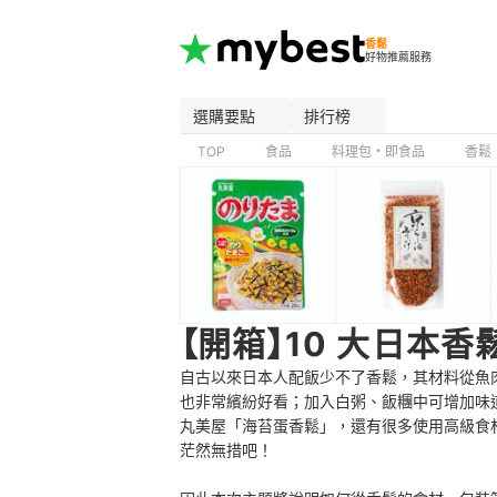
香鬆
好物推薦服務
選購要點
排行榜
TOP
食品
料理包・即食品
香鬆
【開箱】10 大日本
自古以來日本人配飯少不了香鬆，其材料從魚
也非常繽紛好看；加入白粥、飯糰中可增加味
丸美屋「海苔蛋香鬆」，還有很多使用高級食
茫然無措吧！