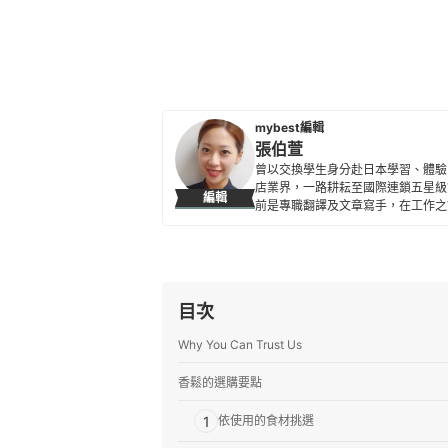
mybest編輯
張伯萱
曾以交換學生身分赴日本學習、體驗
店業界，一路耕耘至國際連鎖五星級
編輯
前是專職翻譯及文章寫手，在工作之
所貢獻。
張伯萱的簡介
目次
Why You Can Trust Us
香鬆的選購要點
1
依使用的食材挑選