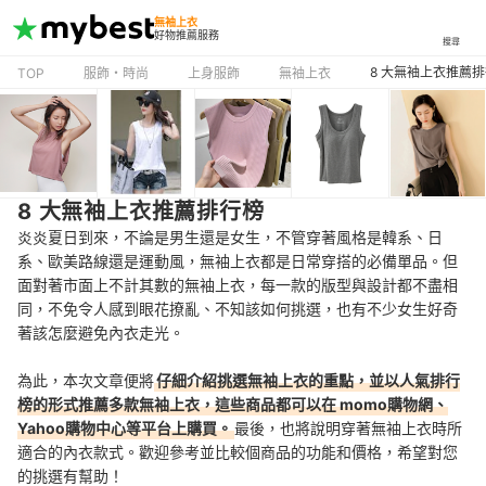
無袖上衣
好物推薦服務
搜尋
8 大無袖上衣推薦
TOP
服飾・時尚
上身服飾
無袖上衣
8 大無袖上衣推薦排行榜
炎炎夏日到來，不論是男生還是女生，不管穿著風格是韓系、日
系、歐美路線還是運動風，無袖上衣都是日常穿搭的必備單品。但
面對著市面上不計其數的無袖上衣，每一款的版型與設計都不盡相
同，不免令人感到眼花撩亂、不知該如何挑選，也有不少女生好奇
著該怎麼避免內衣走光。
為此，本次文章便將
仔細介紹挑選無袖上衣的重點，並以人氣排行
榜的形式推薦多款無袖上衣，這些商品都可以在 momo購物網、
Yahoo購物中心等平台上購買。
最後，也將說明穿著無袖上衣時所
適合的內衣款式。歡迎參考並比較個商品的功能和價格，希望對您
的挑選有幫助！