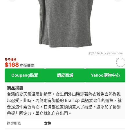
來源：
tw.buy.yahoo.com
參考價格
$168
中低價位
Coupang酷澎
蝦皮商城
Yahoo購物中心
商品摘要
台灣的夏天氣溫屢創新高，女生們外出時穿著內衣難免會熱得難
以忍受。此時，內側附有胸墊的 Bra Top 莫過於最佳的選擇，就
像是這件素色背心，在胸部位置悄悄置入了襯墊，還添加了鬆緊
帶提升固定力，單穿就能自在出門。
適穿對象
女性