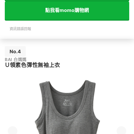
點我看momo購物網
資訊錯誤回報
No.4
BAI 白媽媽
Ｕ領素色彈性無袖上衣