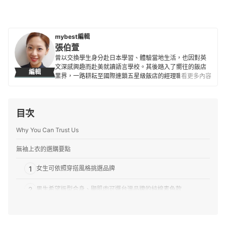
mybest編輯
張伯萱
曾以交換學生身分赴日本學習、體驗當地生活，也因對英
文深感興趣而赴美就讀語言學校。其後踏入了嚮往的飯店
編輯
業界，一路耕耘至國際連鎖五星級飯店的經理職，因此對
看更多內容
生活品味、居家雜貨、個人金融規劃等皆有研究。目前是
專職翻譯及文章寫手，在工作之餘，擔任世界展望會志工
並參與兒童援助計劃，希望能以微薄之力對社會有所貢
目次
獻。
張伯萱的簡介
Why You Can Trust Us
無袖上衣的選購要點
1
女生可依照穿搭風格挑選品牌
2
男生希望版型合身、顯肌肉可選台灣品牌的純棉素色款
3
希望涼感透氣能考慮Uniqlo Airism