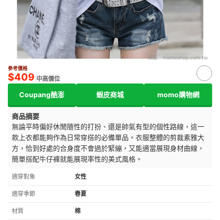
來源：
momoshop.com.tw
參考價格
$409
中高價位
Coupang酷澎
蝦皮商城
momo購物網
商品摘要
無論平時偏好休閒隨性的打扮、還是帥氣有型的個性路線，這一
款上衣都能夠作為日常穿搭的必備單品。衣服整體的剪裁素雅大
方，恰到好處的合身度不會過於緊繃，又能適當展現身材曲線，
簡單搭配牛仔褲就能展現率性的美式風格。
適穿對象
女性
適穿季節
春夏
材質
棉