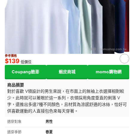
來源：
momoshop.com.tw
參考價格
$139
低價位
Coupang酷澎
蝦皮商城
momo購物網
商品摘要
對於喜歡 V領設計的男生來說，在市面上的無袖上衣選擇相對較
少。此時就可以著眼於這一系列，衣領採用角度垂直的俐落 V
字，還推出多達7種不同顏色，且材質為涼感舒適的冰絲，恰好可
供喜歡運動的人直接包色來每天穿著。
適穿對象
男性
適穿季節
春夏