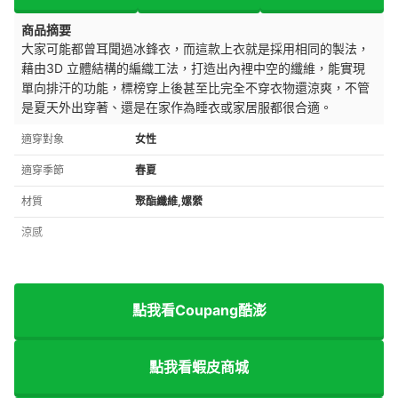
商品摘要
大家可能都曾耳聞過冰鋒衣，而這款上衣就是採用相同的製法，
藉由
3D 立體結構的編織工法，打造出內裡中空的纖維，能實現
單向排汗的功能，標榜穿上後甚至比完全不穿衣物還涼爽，不管
是夏天外出穿著、還是在家作為睡衣或家居服都很合適。
適穿對象
女性
適穿季節
春夏
材質
聚酯纖維,嫘縈
涼感
點我看Coupang酷澎
點我看蝦皮商城