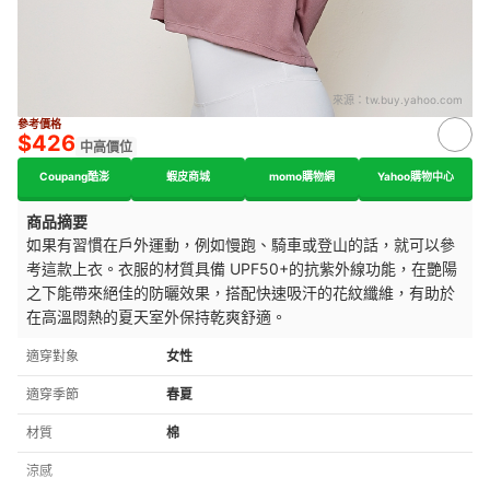
來源：
tw.buy.yahoo.com
參考價格
$426
中高價位
Coupang酷澎
蝦皮商城
momo購物網
Yahoo購物中心
商品摘要
如果有習慣在戶外運動，例如慢跑、騎車或登山的話，就可以參
考這款上衣。衣服的材質具備 UPF50+的抗紫外線功能，在艷陽
之下能帶來絕佳的防曬效果，搭配快速吸汗的花紋纖維，有助於
在高溫悶熱的夏天室外保持乾爽舒適。
適穿對象
女性
適穿季節
春夏
材質
棉
涼感