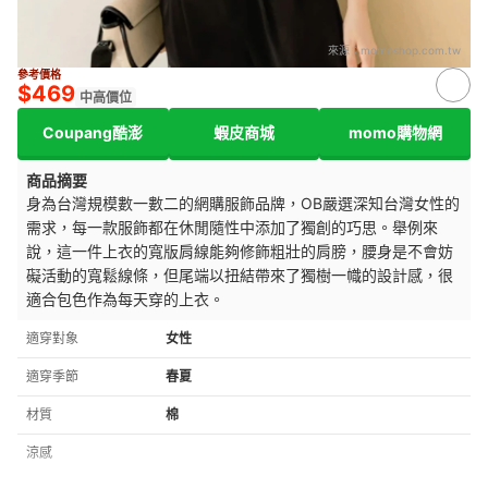
來源：
momoshop.com.tw
參考價格
$469
中高價位
Coupang酷澎
蝦皮商城
momo購物網
商品摘要
身為台灣規模數一數二的網購服飾品牌，OB嚴選深知台灣女性的
需求，每一款服飾都在休閒隨性中添加了獨創的巧思。舉例來
說，這一件上衣的寬版肩線能夠修飾粗壯的肩膀，腰身是不會妨
礙活動的寬鬆線條，但尾端以扭結帶來了獨樹一幟的設計感，很
適合包色作為每天穿的上衣。
適穿對象
女性
適穿季節
春夏
材質
棉
涼感