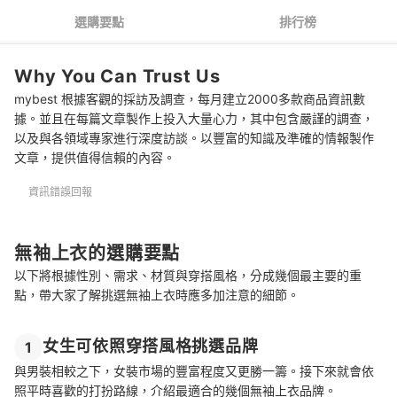
無袖上衣 推薦排行榜
選購要點
排行榜
無袖上衣裡面要穿什麼內衣？
Why You Can Trust Us
mybest 根據客觀的採訪及調查，每月建立2000多款商品資訊數
據。並且在每篇文章製作上投入大量心力，其中包含嚴謹的調查，
以及與各領域專家進行深度訪談。以豐富的知識及準確的情報製作
文章，提供值得信賴的內容。
資訊錯誤回報
無袖上衣的選購要點
以下將根據性別、需求、材質與穿搭風格，分成幾個最主要的重
點，帶大家了解挑選無袖上衣時應多加注意的細節。
女生可依照穿搭風格挑選品牌
1
與男裝相較之下，女裝市場的豐富程度又更勝一籌。接下來就會依
照平時喜歡的打扮路線，介紹最適合的幾個無袖上衣品牌。