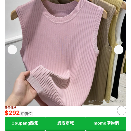
來源：
momoshop.com.tw
參考價格
$292
中價位
Coupang酷澎
蝦皮商城
momo購物網