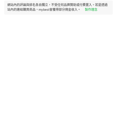
網站內的評論與排名各自獨立，不受任何品牌贊助或付費置入。若是透過
站內的連結購買商品，mybest會獲得部分佣金收入。
製作理念