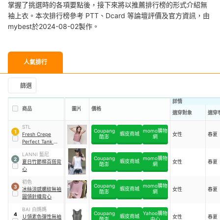
掌握了挑選時的各項要點後，接下來將以推薦排行榜的形式介紹無
袖上衣。本次排行榜參考 PTT、Dcard 等論壇評價及官方資訊，由
mybest於2024-08-02製作。
人氣排行
篩選
詳情
商品
圖片
價格
適穿對象
適穿
STL
Coupang
momo購物
1
蝦皮商城
Fresh Crepe
女性
春夏
酷澎
網
Perfect Tank 運
動機能上衣
LANNI 藍尼
Coupang
momo購物
2
蝦皮商城
夏日竹節棉百搭背
女性
春夏
酷澎
網
心
初色
Coupang
momo購物
3
蝦皮商城
冰絲涼感螺紋無袖
女性
春夏
酷澎
網
圓領針織背心
BAI 白媽媽
Coupang
Yahoo購物
4
蝦皮商城
Ｕ領素色彈性無袖
女性
春夏
酷澎
中心