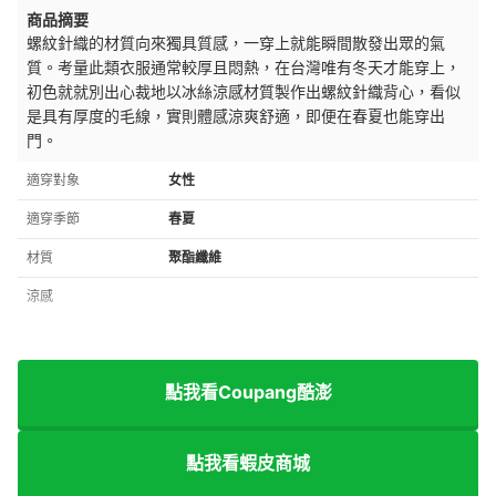
商品摘要
螺紋針織的材質向來獨具質感，一穿上就能瞬間散發出眾的氣
質。考量此類衣服通常較厚且悶熱，在台灣唯有冬天才能穿上，
初色就就別出心裁地以冰絲涼感材質製作出螺紋針織背心，看似
是具有厚度的毛線，實則體感涼爽舒適，即便在春夏也能穿出
門。
適穿對象
女性
適穿季節
春夏
材質
聚酯纖維
涼感
點我看Coupang酷澎
點我看蝦皮商城