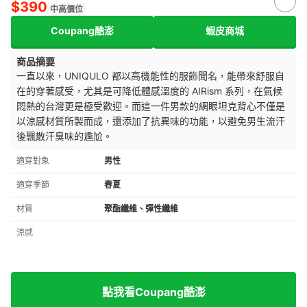
$390
中高價位
Coupang酷澎
蝦皮商城
商品摘要
一直以來，UNIQULO 都以高機能性的服飾聞名，能帶來舒服自
在的穿著感受，尤其是可降低體感溫度的
AIRism 系列，在氣候
悶熱的台灣更是極受歡迎。而這一件男款的網眼坦克背心不僅是
以涼感材質所製
而成，還添加了抗異
味的功能，以避免男生流汗
後飄散汗臭味的尷尬。
適穿對象
男性
適穿季節
春夏
材質
聚酯纖維、彈性纖維
涼感
點我看Coupang酷澎