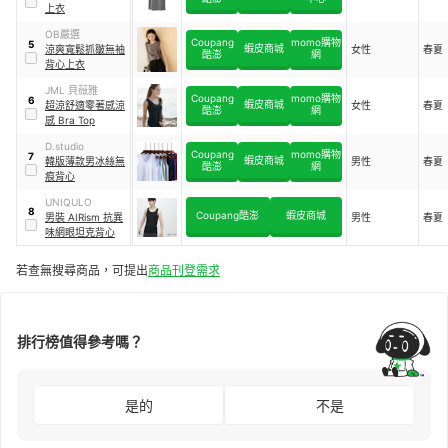
上衣
OB嚴選
Coupang
momo購物
5
蝦皮商城
涼爽寬鬆抓皺無袖
女性
春夏
酷澎
網
背心上衣
JML 貝薇雅
Coupang
momo購物
6
蝦皮商城
超涼舒適零著感涼
女性
春夏
酷澎
網
感 Bra Top
D.studio
Coupang
momo購物
7
蝦皮商城
韓版薄款男冰絲無
男性
春夏
酷澎
網
痕背心
UNIQULO
8
Coupang酷澎
蝦皮商城
男裝 AIRism 抗異
男性
春夏
味網眼坦克背心
若查無搜尋商品，可提出
商品刊登需求
排行榜值得參考嗎？
是的
不是