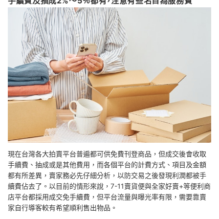
手續費及抽成2%～5％都有，注意有些名目為服務費
現在台灣各大拍賣平台普遍都可供免費刊登商品，但成交後會收取
手續費、抽成或是其他費用，而各個平台的計費方式、項目及金額
都有所差異，賣家務必先仔細分析，以防交易之後發現利潤都被手
續費佔去了。以目前的情形來說，7-11賣貨便與全家好賣+等便利商
店平台都採用成交免手續費，但平台流量與曝光率有限，需要靠賣
家自行導客較有希望順利售出物品。