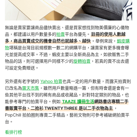
無論是賣家要讓商品儘快賣出、還是買家想找到物美價廉的心儀物
品，都建議以用戶數量多的
拍賣
平台為優先。
註冊的使用人數越
多，商品買賣成交的機會自然也就越多、越快
。舉例來說，
蝦皮購
物
堪稱是台灣目前規模數一數二的網購平台，讓賣家有更多機會曝
光並提高成交率。不過，蝦皮主要以全新商品為主，如欲販售二手
物品的話，則可選擇用戶同樣不少的
旋轉拍賣
，若真的賣不出去還
可設定免費贈送。
另外還有老字號的
Yahoo 拍賣
也具一定的用戶數量，而露天拍賣則
已改名為
露天市集
，雖然用戶數量略遜一籌，但有時會還是會有一
些其他平台找不到的稀有商品或收藏品。針對特定類別的物品，也
能參考專門的拍賣平台。例如
TAAZE 讀冊生活
網路書店專精二手
書販賣平台、二拾衫 TWENTYTHREE 是以二手衣物為主
，
PopChill 拍拍圈則專賣二手精品，藝術文物則可參考補破網拍賣平
台。
看排行榜