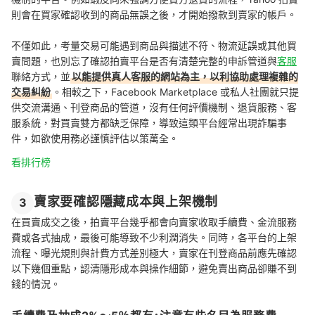
則會在買家確認收到的商品無誤之後，才開始撥款到賣家的帳戶。
不僅如此，考量交易可能遇到商品與描述不符、物流延誤或其他買
賣問題，也別忘了確認拍賣平台是否有清楚完整的申訴管道與
客服
聯絡方式，並
以能提供真人客服的網站為主，以利協助處理複雜的
交易糾紛
。相較之下，Facebook Marketplace 或私人社團就只提
供交流溝通、刊登商品的管道，沒有任何評價機制、退貨服務、客
服系統，對買賣雙方都缺乏保障，導致這類平台經常出現詐騙事
件，如欲使用務必謹慎評估以策萬全。
看排行榜
賣家要確認隱藏成本與上架機制
3
在買賣成交之後，拍賣平台幾乎都會向賣家收取手續費、金流服務
費或各式抽成，最後可能導致不少利潤消失。同時，各平台的上架
流程、曝光規則與計費方式差別極大，賣家在刊登商品前應先確認
以下幾個重點，認清隱形成本與操作細節，避免賣出商品卻賺不到
錢的情況。