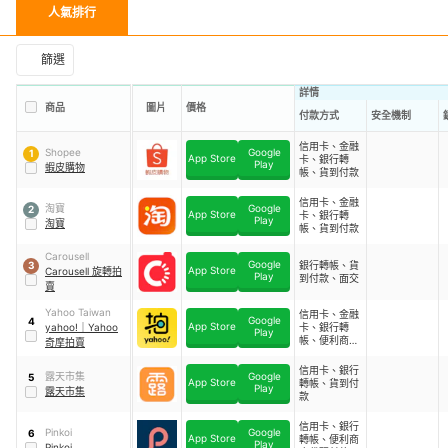
人氣排行
篩選
詳情
商品
圖片
價格
付款方式
安全機制
信用卡、金融
Shopee
Google
1
App Store
卡、銀行轉
Play
蝦皮購物
帳、貨到付款
信用卡、金融
淘寶
Google
2
App Store
卡、銀行轉
Play
淘寶
帳、貨到付款
Carousell
Google
銀行轉帳、貨
3
App Store
Carousell 旋轉拍
Play
到付款、面交
賣
Yahoo Taiwan
信用卡、金融
Google
4
App Store
yahoo!
｜
Yahoo
卡、銀行轉
Play
帳、便利商店
奇摩拍‪賣
代碼付款、貨
到付款
信用卡、銀行
露天市集
Google
5
App Store
轉帳、貨到付
Play
露天市集
款
信用卡、銀行
Pinkoi
Google
6
App Store
轉帳、便利商
Play
Pinkoi