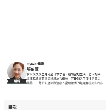
mybest編輯
張伯萱
曾以交換學生身分赴日本學習、體驗當地生活，也因對英
文深感興趣而赴美就讀語言學校。其後踏入了嚮往的飯店
編輯
業界，一路耕耘至國際連鎖五星級飯店的經理職，因此對
看更多內容
生活品味、居家雜貨、個人金融規劃等皆有研究。目前是
專職翻譯及文章寫手，在工作之餘，擔任世界展望會志工
並參與兒童援助計劃，希望能以微薄之力對社會有所貢
獻。
張伯萱的簡介
目次