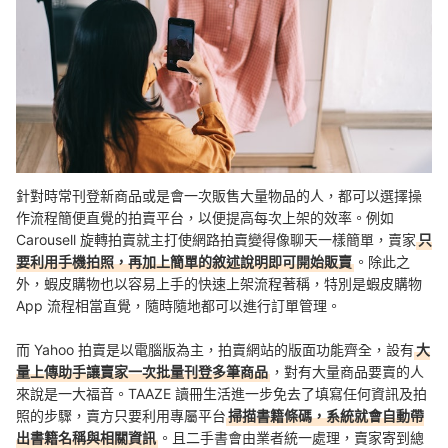
針對時常刊登新商品或是會一次販售大量物品的人，都可以選擇操
作流程簡便直覺的拍賣平台，以便提高每次上架的效率。例如
Carousell 旋轉拍賣就主打使網路拍賣變得像聊天一樣簡單，賣家
只
要利用手機拍照，再加上簡單的敘述說明即可開始販賣
。除此之
外，蝦皮購物也以容易上手的快速上架流程著稱，特別是蝦皮購物
App 流程相當直覺，隨時隨地都可以進行訂單管理。
而 Yahoo 拍賣是以電腦版為主，拍賣網站的版面功能齊全，設有
大
量上傳助手讓賣家一次批量刊登多筆商品
，對有大量商品要賣的人
來說是一大福音。TAAZE 讀冊生活進一步免去了填寫任何資訊及拍
照的步驟，賣方只要利用專屬平台
掃描書籍條碼，系統就會自動帶
出書籍名稱與相關資訊
。且二手書會由業者統一處理，賣家寄到總