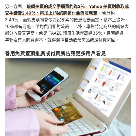
另一方面，
旋轉拍賣的成交手續費約為3％，Yahoo 拍賣則收取成
交手續費2.49％、再加上1％的輕鬆付金流服務費
，合計約
3.49％。而蝦皮購物會依賣家參與的優惠活動而定，基本上從2～
10％都有可能，平均費用相對較高。此外，專售特定商品的網站大
部分收費又更高，像是 TAAZE 讀冊生活就高達35％，且若超過一
年都沒有人購買書本，就得選擇自動放棄商品或是付費寄回。
善用免費置頂推廣或付費廣告讓更多用戶看見