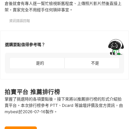
倉後就會有專人逐一幫忙檢視新舊程度、上傳照片影片然後直接上
架，賣家完全不用經手任何瑣碎事宜。
資訊錯誤回報
選購要點值得參考嗎？
是的
不是
拍賣平台 推薦排行榜
掌握了挑選時的各項要點後，接下來將以推薦排行榜的形式介紹拍
賣平台。本次排行榜參考 PTT、Dcard 等論壇評價及官方資訊，由
mybest於2026-07-16製作。