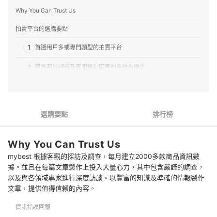
Why You Can Trust Us
拍賣平台的選購要點
1
首選用戶多或專門類型的拍賣平台
2
買賣都以評價及客服機制完善的系統為優先
3
賣家要確認隱藏成本與上架機制
拍賣平台 推薦排行榜
選購要點
排行榜
找新商品也能瀏覽好用的網購App
Why You Can Trust Us
mybest 根據客觀的採訪及調查，每月建立2000多款商品資訊數
據。並且在每篇文章製作上投入大量心力，其中包含嚴謹的調查，
以及與各領域專家進行深度訪談。以豐富的知識及準確的情報製作
文章，提供值得信賴的內容。
資訊錯誤回報