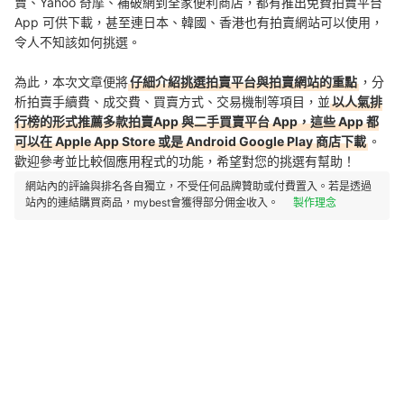
賣、Yahoo 奇摩、補破網到全家便利商店，都有推出免費拍賣平台
App 可供下載，甚至連日本、韓國、香港也有拍賣網站可以使用，
令人不知該如何挑選。
為此，本次文章便將
仔細介紹挑選拍賣平台與拍賣網站的重點
，分
析拍賣手續費、成交費、買賣方式、交易機制等項目，並
以人氣排
行榜的形式推薦多款拍賣App 與二手買賣平台 App，這些 App 都
可以在 Apple App Store 或是 Android Google Play 商店下載
。
歡迎參考並比較個應用程式的功能，希望對您的挑選有幫助！
網站內的評論與排名各自獨立，不受任何品牌贊助或付費置入。若是透過
站內的連結購買商品，mybest會獲得部分佣金收入。
製作理念