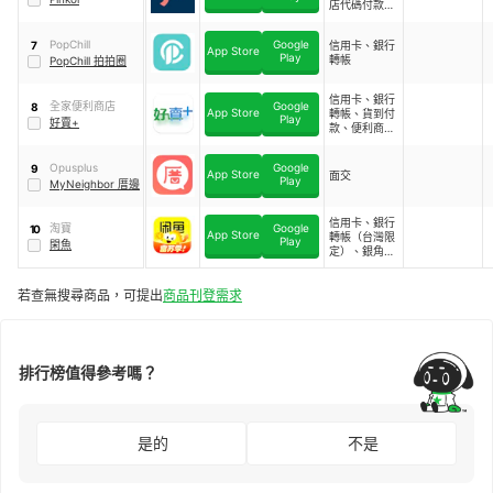
店代碼付款、
貨到付款
PopChill
Google
信用卡、銀行
7
App Store
Play
轉帳
PopChill 拍拍圈
信用卡、銀行
全家便利商店
Google
8
App Store
轉帳、貨到付
Play
好賣+
款、便利商店
代碼付款
Opusplus
Google
9
App Store
面交
Play
MyNeighbor 厝邊
信用卡、銀行
淘寶
Google
10
App Store
轉帳（台灣限
Play
閑魚
定）、銀角無
卡分期（台灣
限定）
若查無搜尋商品，可提出
商品刊登需求
排行榜值得參考嗎？
是的
不是