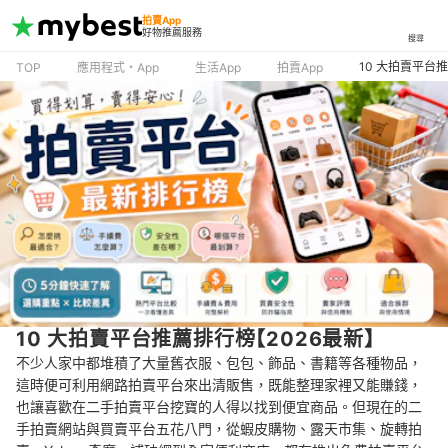
拍賣App
好物推薦服務
搜尋
10 大拍賣平台
TOP
應用程式・App
生活App
拍賣App
10 大拍賣平台推薦排行榜【2026最新】
不少人家中都堆積了大量舊衣服、包包、飾品、書籍等各種物品，
這時便可利用網路拍賣平台來出清販售，既能整理家裡又能賺錢，
也讓喜歡在二手拍賣平台挖寶的人得以找到便宜商品。但現在的二
手拍賣網站與買賣平台五花八門，從蝦皮購物、露天市集、旋轉拍