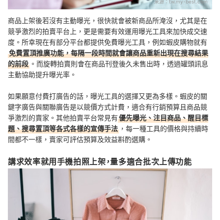
來源：
tw.my-best.com
商品上架後若沒有主動曝光，很快就會被新商品所淹沒，尤其是在
競爭激烈的拍賣平台上，更是需要有效運用曝光工具來加快成交速
度。所幸現在有部分平台都提供免費曝光工具，例如蝦皮購物就有
免費置頂推廣功能，每隔一段時間就會讓商品重新出現在搜尋結果
的前段
。而旋轉拍賣則會在商品刊登後久未售出時，透過罐頭訊息
主動協助提升曝光率。
如果願意付費打廣告的話，曝光工具的選擇又更為多樣。蝦皮的關
鍵字廣告與關聯廣告是以競價方式計費，適合有行銷預算且商品競
爭激烈的賣家。其他拍賣平台常見有
優先曝光、注目商品、醒目標
題、搜尋置頂等各式各樣的宣傳手法
，每一種工具的價格與持續時
間都不一樣，賣家可評估預算及效益斟酌選購。
講求效率就用手機拍照上架，量多適合批次上傳功能