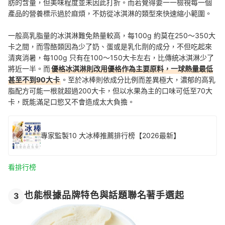
肪的含量，但美味程度並未因此打折。而若覺得要一一檢視每一個
產品的營養標示過於麻煩，不妨從冰淇淋的類型來快速縮小範圍。
一般高乳脂量的冰淇淋難免熱量較高，每100g 約莫在250～350大
卡之間，而雪酪類因為少了奶、蛋或是乳化劑的成分，不但吃起來
清爽消暑，每100g 只有在100～150大卡左右，比傳統冰淇淋少了
將近一半。而
優格冰淇淋則改用優格作為主要原料，一球熱量最低
甚至不到90大卡
。至於冰棒則依成分比例而差異極大，濃郁的高乳
脂配方可能一根就超過200大卡，但以水果為主的口味可低至70大
卡，既能滿足口慾又不會造成太大負擔。
專家監製10 大冰棒推薦排行榜【2026最新】
看排行榜
也能根據品牌特色與話題聯名著手選起
3