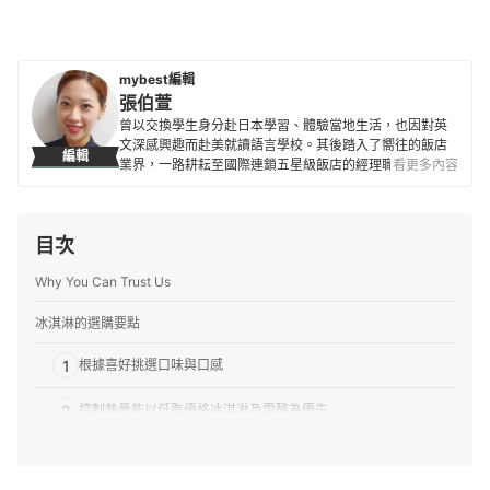
mybest編輯
張伯萱
曾以交換學生身分赴日本學習、體驗當地生活，也因對英
文深感興趣而赴美就讀語言學校。其後踏入了嚮往的飯店
編輯
業界，一路耕耘至國際連鎖五星級飯店的經理職，因此對
看更多內容
生活品味、居家雜貨、個人金融規劃等皆有研究。目前是
專職翻譯及文章寫手，在工作之餘，擔任世界展望會志工
並參與兒童援助計劃，希望能以微薄之力對社會有所貢
目次
獻。
張伯萱的簡介
Why You Can Trust Us
冰淇淋的選購要點
1
根據喜好挑選口味與口感
2
控制熱量能以低脂優格冰淇淋及雪酪為優先
3
也能根據品牌特色與話題聯名著手選起