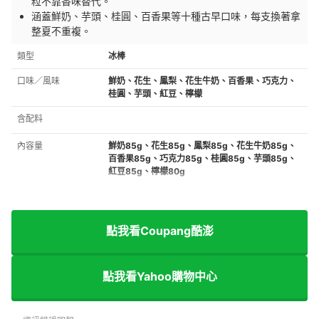
粒不靠香味替代。
涵蓋鮮奶、芋頭、桂圓、百香果等十種古早口味，每支換著拿
整夏不重複。
類型
冰棒
口味／風味
鮮奶、花生、鳳梨、花生牛奶、百香果、巧克力、
桂圓、芋頭、紅豆、檸檬
含配料
內容量
鮮奶85g、花生85g、鳳梨85g、花生牛奶85g、
百香果85g、巧克力85g、桂圓85g、芋頭85g、
紅豆85g、檸檬80g
點我看Coupang酷澎
點我看Yahoo購物中心