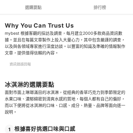
冰淇淋 推薦排行榜
選購要點
排行榜
參考更多美味誘人的甜點
Why You Can Trust Us
mybest 根據客觀的採訪及調查，每月建立2000多款商品資訊數
據。並且在每篇文章製作上投入大量心力，其中包含嚴謹的調查，
以及與各領域專家進行深度訪談。以豐富的知識及準確的情報製作
文章，提供值得信賴的內容。
資訊錯誤回報
冰淇淋的選購要點
面對市面上琳瑯滿目的冰淇淋，從經典的香草巧克力到季節限定的
水果口味、濃郁綿密到清爽水感的質地，每個人都有自己的偏好，
而以下便將從冰淇淋的口味、口感、成分、熱量、品牌等面向逐一
說明。
根據喜好挑選口味與口感
1