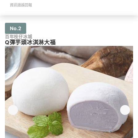
資訊錯誤回報
No.2
百年枝仔冰城
Q彈芋頭冰淇淋大福