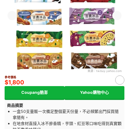
來源：
tw.buy.yahoo.com
參考價格
$1,800
Coupang酷澎
Yahoo購物中心
商品摘要
一盒50支量販一次備足整個夏天份量，不必頻繁出門採買隨
拿隨有。
在地食材直接入冰不摻香精，芋頭、紅豆等口味吃得到真實顆