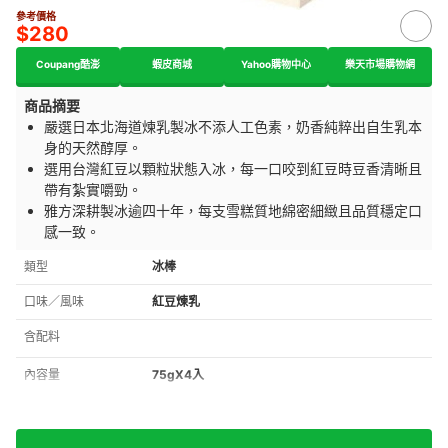
參考價格
$280
Coupang酷澎
蝦皮商城
Yahoo購物中心
樂天市場購物網
商品摘要
嚴選日本北海道煉乳製冰不添人工色素，奶香純粹出自生乳本
身的天然醇厚。
選用台灣紅豆以顆粒狀態入冰，每一口咬到紅豆時豆香清晰且
帶有紮實嚼勁。
雅方深耕製冰逾四十年，每支雪糕質地綿密細緻且品質穩定口
感一致。
類型
冰棒
口味／風味
紅豆煉乳
含配料
內容量
75gX4入