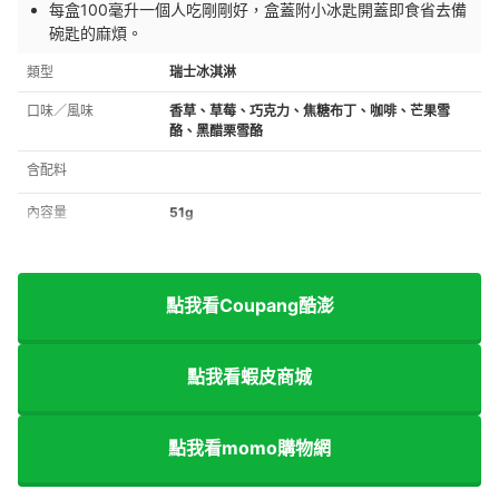
每盒100毫升一個人吃剛剛好，盒蓋附小冰匙開蓋即食省去備
碗匙的麻煩。
類型
瑞士冰淇淋
口味／風味
香草、草莓、巧克力、焦糖布丁、咖啡、芒果雪
酪、黑醋栗雪酪
含配料
內容量
51g
點我看Coupang酷澎
點我看蝦皮商城
點我看momo購物網