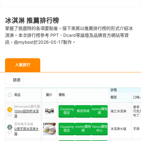
冰淇淋 推薦排行榜
掌握了挑選時的各項要點後，接下來將以推薦排行榜的形式介紹冰
淇淋。本次排行榜參考 PPT、Dcard等論壇及品牌官方網站等資
訊，由mybest於2026-05-17製作。
人氣排行
篩選
詳情
商品
圖片
價格
類型
口味
Movenpick莫凡彼
香草
Coupang
momo購物
1
蝦皮商城
100ml迷你杯冰淇
瑞士冰淇淋
巧克
酷澎
網
布丁
淋
芒果
醋栗
百年枝仔冰城
Coupang
momo購物
Yahoo購物
2
Q彈芋頭冰淇淋大
冰淇淋大福
芋頭
酷澎
網
中心
福