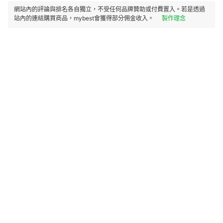
網站內的評論與排名各自獨立，不受任何品牌贊助或付費置入。若是透過
站內的連結購買商品，mybest會獲得部分佣金收入。
製作理念