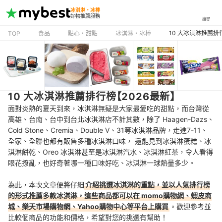
冰淇淋・冰棒
好物推薦服務
搜尋
10 大冰淇淋推薦排
TOP
食品
點心・甜點
冰淇淋・冰棒
10 大冰淇淋推薦排行榜【2026最新】
面對炎熱的夏天到來，冰淇淋無疑是大家最愛吃的甜點，而台灣從
高雄、台南、台中到台北冰淇淋店不計其數，除了 Haagen-Dazs、
Cold Stone、Cremia、Double V、31等冰淇淋品牌，走進7-11、
全家、全聯也都有販售多種冰淇淋口味， 還能見到冰淇淋蛋糕、冰
淇淋餅乾、Oreo 冰淇淋甚至是冰淇淋汽水、冰淇淋紅茶，令人看得
眼花撩亂，也好奇著哪一種口味好吃、冰淇淋一球熱量多少。
為此，本次文章便將仔細
介紹挑選冰淇淋的重點，並以人氣排行榜
的形式推薦多款冰淇淋，這些商品都可以在 momo購物網、蝦皮商
城、樂天市場購物網、Yahoo購物中心等平台上購買
。歡迎參考並
比較個商品的功能和價格，希望對您的挑選有幫助！