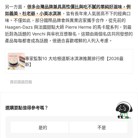
另一方面，
很多台灣品牌兼具高性價比與吃不膩的單純好滋味，例
如義美、杜老爺、小美冰淇淋
，皆有長年來人氣居高不下的經典口
味。不僅如此，部分國際品牌會與異業店家攜手合作，從先前的
Haagen-Dazs 與法國甜點大師 Pierre Herme 的馬卡龍系列，到最
近蔚為話題的 Venchi 與阜杭豆漿聯名，這類由兩個名店共同發想的
產品每每都會成為話題，很適合喜歡嚐鮮的人列入考慮。
專家監製10 大哈根達斯冰淇淋推薦排行榜【2026最
新】
資訊錯誤回報
選購要點值得參考嗎？
是的
不是