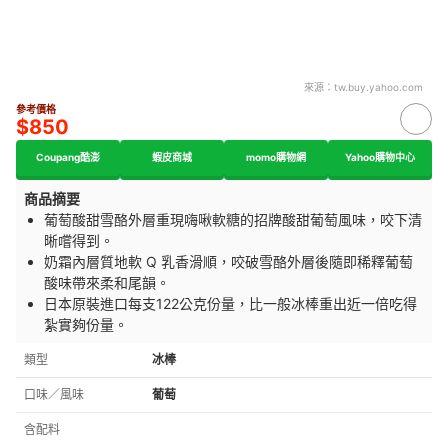
來源：
tw.buy.yahoo.com
參考價格
$850
Coupang酷澎
蝦皮商城
momo購物網
Yahoo購物中心
商品摘要
葡萄酸甜雪酪外層重現嗨啾軟糖的招牌酸甜葡萄風味，咬下清
晰嚐得到。
奶霜內層質地軟 Q 乳香滑順，咬破雪酪外層後隨即稀釋葡萄
酸味帶來柔和尾韻。
日本原裝進口每支122公克份量，比一般冰棒重出近一倍吃得
紮實夠份量。
類型
冰棒
口味／風味
葡萄
含配料