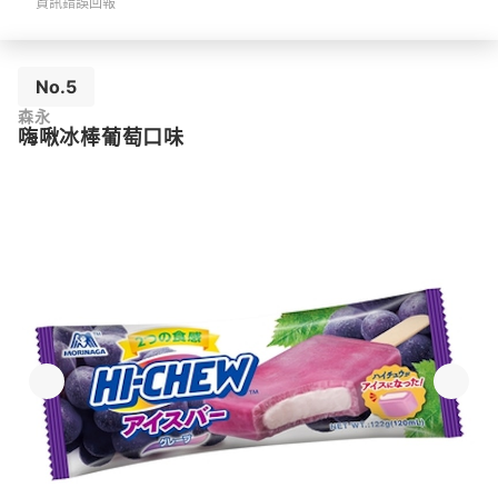
資訊錯誤回報
No.5
森永
嗨啾冰棒葡萄口味