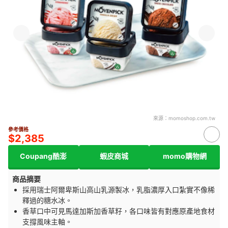
來源：
momoshop.com.tw
參考價格
$2,385
Coupang酷澎
蝦皮商城
momo購物網
商品摘要
採用瑞士阿爾卑斯山高山乳源製冰，乳脂濃厚入口紮實不像稀
釋過的糖水冰。
香草口中可見馬達加斯加香草籽，各口味皆有對應原產地食材
支撐風味主軸。