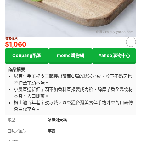
來源：
tw.buy.yahoo.com
參考價格
$1,060
Coupang酷澎
momo購物網
Yahoo購物中心
商品摘要
以百年手工桿皮工藝製出薄而Q彈的糯米外皮，咬下不黏牙也
不掩蓋芋頭本味。
小農直送新鮮芋頭不加香料直接製成內餡，醇厚芋香全靠食材
本身、入口即辨。
旗山逾百年老字號冰城，以榮獲台灣美食伴手禮殊榮的口碑傳
承三代至今。
類型
冰淇淋大福
口味／風味
芋頭