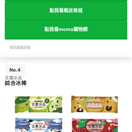
點我看蝦皮商城
點我看momo購物網
資訊錯誤回報
No.4
吉農冰品
綜合冰棒