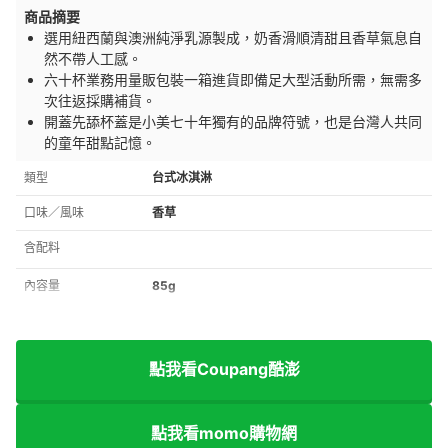
商品摘要
選用紐西蘭與澳洲純淨乳源製成，奶香滑順清甜且香草氣息自
然不帶人工感。
六十杯業務用量販包裝一箱進貨即備足大型活動所需，無需多
次往返採購補貨。
開蓋先舔杯蓋是小美七十年獨有的品牌符號，也是台灣人共同
的童年甜點記憶。
類型
台式冰淇淋
口味／風味
香草
含配料
內容量
85g
點我看Coupang酷澎
點我看momo購物網