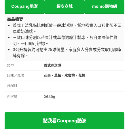
Coupang酷澎
蝦皮商城
momo購物網
商品摘要
義式工法乳脂比例低於一般冰淇淋，質地密實入口即化卻不留
厚重奶油感。
三款口味分別以芒果汁或草莓濃縮汁製冰，各自果味個性鮮
明、一口即可辨認。
3公升桶裝約可挖出25球份量，家庭多人分食或分次取用都綽
綽有餘。
類型
義式冰淇淋
口味／風味
芒果、草莓、水蜜桃、荔枝
含配料
內容量
2640g
點我看Coupang酷澎