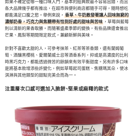
如果不確定從哪一種口味入門，基本的經典款最不容易出錯，而且
各大品牌幾乎都有推出，在超市與便利商店都隨手可得，隨時想吃
都能滿足口腹之慾。舉例來說，
香草、牛奶散發著讓人回味無窮的
濃郁奶香，巧克力與焦糖帶有恰到好處的甜味與苦味
，草莓與藍莓
則以清新的果香取勝。而隨著盛產季節的變換，有些品牌還會推出
芒果、鳳梨等期間限定款式，兼顧新鮮與美味。
針對不喜歡太甜的人，可參考抹茶、紅茶等茶香類，還有蘭姆葡
萄、酒釀黑櫻桃、愛爾蘭威士忌等酒香系列，抑或是高濃度的比利
時黑巧克力，都能透過微苦的餘韻來有效平衡甜度。另有許多口味
是將基本款增添些許變化，例如草莓起司蛋糕、焦糖瑪其朵，使冰
淇淋與其他類型的甜點完美合而為一。
注重層次口感可選加入脆餅、堅果或麻糬的款式