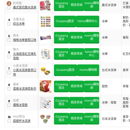
杜老爺
Coupang
momo購物
芒果
3
蝦皮商城
義式冰淇淋
酷澎
網
水蜜
義式雪花酪冰淇淋
鮮奶
吉農冰品
4
Coupang酷澎
Yahoo購物中心
冰棒
鳳梨
綜合冰棒
奶、
巧克
圓、
森永
Coupang
momo購物
5
豆、
蝦皮商城
冰棒
葡萄
酷澎
網
嗨啾冰棒葡萄口味
雅方
Coupang
Yahoo購物
6
蝦皮商城
北海道雪紅豆煉乳
冰棒
紅豆
酷澎
中心
雪糕
小美冰淇淋
7
Coupang酷澎
momo購物網
小美冰淇淋香草口
台式冰淇淋
香草
味
義美
Coupang
momo購物
8
蝦皮商城
甜筒
草莓
酷澎
網
蛋捲冰淇淋筒系列
草莓
知覺
Coupang
momo購物
9
蝦皮商城
冰棒、雪糕
鳳梨
酷澎
網
優格冰雪糕
藍莓
Meiji明治
Coupang
momo購物
香草
10
蝦皮商城
日本冰淇淋
酷澎
網
乾、
超級杯冰淇淋