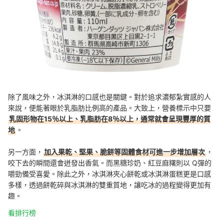
除了風味之外，冰淇淋的口感也是關鍵。對於追求濃郁紮實感的人
來說，便能著眼於乳脂肪比例高的產品。大致上，營養標示中只要
乳固形物在15％以上、乳脂肪在8％以上，通常就會呈現豐厚的質
地
。
另一方面，
加入果乾、堅果、脆餅等固體食材可進一步增加層次
，
咬下去的瞬間還會迸發出香氣。而黑糖珍奶、紅豆麻糬則以 Q彈的
嚼勁備受喜愛。除此之外，冰淇淋夾心餅乾或冰淇淋蛋糕更是口感
多樣，透過餅乾碎與冰淇淋的雙重質地，讓吃冰的過程變得更加有
趣。
看排行榜