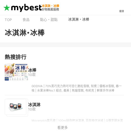
冰淇淋・冰棒
好物推薦服務
搜尋
冰淇淋・冰棒
TOP
食品
點心・甜點
冰淇淋・冰棒
熱搜排行
冰棒
10款
GODIVA | 70%黑巧克力熟可可杏仁脆粒雪糕, 知覺 | 優格冰雪糕, 春一
枝 | 水果冰棒No.1 組合, 義美 | 熊貓雪糕, 布莉克 | 鮮果手作冰棒
冰淇淋
10款
Movenpick莫凡彼 | 100ml迷你杯冰淇淋, 百年枝仔冰城 | Q彈芋頭冰淇
淋大福, 杜老爺 | 義式雪花酪冰淇淋, 吉農冰品 | 綜合冰棒, 森永 | 嗨啾冰
看更多
棒葡萄口味