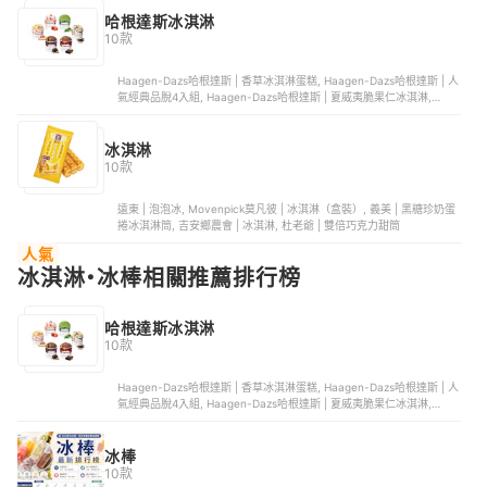
哈根達斯冰淇淋
10款
Haagen-Dazs哈根達斯 | 香草冰淇淋蛋糕, Haagen-Dazs哈根達斯 | 人
氣經典品脫4入組, Haagen-Dazs哈根達斯 | 夏威夷脆果仁冰淇淋,
Haagen-Dazs哈根達斯 | 蘭姆葡萄冰淇淋, Häagen-Dazs哈根達斯 | 迷
你杯12入組
冰淇淋
10款
遠東 | 泡泡冰, Movenpick莫凡彼 | 冰淇淋（盒裝）, 義美 | 黑糖珍奶蛋
捲冰淇淋筒, 吉安鄉農會 | 冰淇淋, 杜老爺 | 雙倍巧克力甜筒
人氣
冰淇淋・冰棒相關推薦排行榜
哈根達斯冰淇淋
10款
Haagen-Dazs哈根達斯 | 香草冰淇淋蛋糕, Haagen-Dazs哈根達斯 | 人
氣經典品脫4入組, Haagen-Dazs哈根達斯 | 夏威夷脆果仁冰淇淋,
Haagen-Dazs哈根達斯 | 蘭姆葡萄冰淇淋, Häagen-Dazs哈根達斯 | 迷
你杯12入組
冰棒
10款