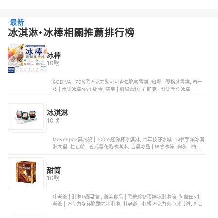
最新
冰淇淋・冰棒相關推薦排行榜
冰棒
10款
GODIVA | 70%黑巧克力熟可可杏仁脆粒雪糕, 知覺 | 優格冰雪糕, 春一
枝 | 水果冰棒No.1 組合, 義美 | 熊貓雪糕, 布莉克 | 鮮果手作冰棒
冰淇淋
10款
Movenpick莫凡彼 | 100ml迷你杯冰淇淋, 百年枝仔冰城 | Q彈芋頭冰淇
淋大福, 杜老爺 | 義式雪花酪冰淇淋, 吉農冰品 | 綜合冰棒, 森永 | 嗨啾冰
棒葡萄口味
甜筒
10款
杜老爺 | 淇淋巧酥甜筒, 義美食品 | 黑糖珍奶蛋捲冰淇淋筒, 阿華田×杜
老爺 | 巧克力麥芽脆酷力冰淇淋, 杜老爺 | 特級巧克力夾心冰淇淋, 杜老
爺 | 蘋果牛奶冰淇淋