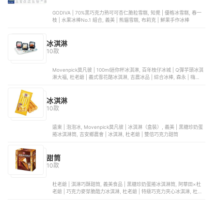
GODIVA | 70%黑巧克力熟可可杏仁脆粒雪糕, 知覺 | 優格冰雪糕, 春一
枝 | 水果冰棒No.1 組合, 義美 | 熊貓雪糕, 布莉克 | 鮮果手作冰棒
冰淇淋
10款
Movenpick莫凡彼 | 100ml迷你杯冰淇淋, 百年枝仔冰城 | Q彈芋頭冰淇
淋大福, 杜老爺 | 義式雪花酪冰淇淋, 吉農冰品 | 綜合冰棒, 森永 | 嗨啾冰
棒葡萄口味
冰淇淋
10款
遠東 | 泡泡冰, Movenpick莫凡彼 | 冰淇淋（盒裝）, 義美 | 黑糖珍奶蛋
捲冰淇淋筒, 吉安鄉農會 | 冰淇淋, 杜老爺 | 雙倍巧克力甜筒
甜筒
10款
杜老爺 | 淇淋巧酥甜筒, 義美食品 | 黑糖珍奶蛋捲冰淇淋筒, 阿華田×杜
老爺 | 巧克力麥芽脆酷力冰淇淋, 杜老爺 | 特級巧克力夾心冰淇淋, 杜老
爺 | 蘋果牛奶冰淇淋