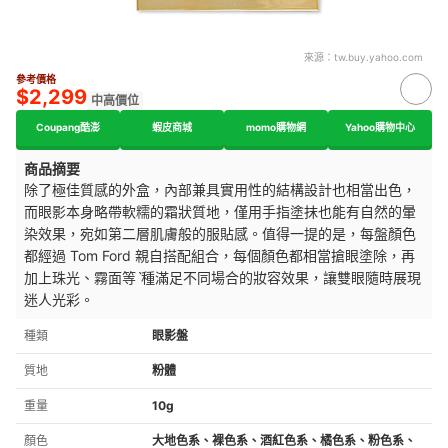
來源：
tw.buy.yahoo.com
參考價格
$2,299
中高價位
Coupang酷澎
蝦皮商城
momo購物網
Yahoo購物中心
商品摘要
除了極佳質感的外盒，內部兼具實用性的結構設計也相當出色，
而眼影本身略帶軟糯的霜狀質地，僅用手指塗抹也能有自然的暈
染效果，宛如第二層肌膚般的服貼感。值得一提的是，每盤顏色
都經過
Tom Ford
親自搭配組合，每個顏色都相當搶眼塗除，再
加上珠光、霧面等ˋ種滿足不同場合的妝容效果，讓雙眼隨時展現
迷人光彩。
種類
眼影盤
質地
粉體
重量
10g
顏色
大地色系、裸色系、酒紅色系、橘色系、粉色系、