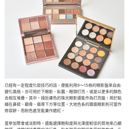
已經有一定程度化妝技巧的話，便能利用9～15格的眼影盤來自由
變化風格，亦可用於下眼影、臥蠶、眼頭打亮，或是以更多的顏色
去相互堆疊。其中，接近膚色的珠光眼影還能作為打亮盤，用於點
綴在鼻樑、顴骨、眉骨下方等位置。大地色系的霧面眼影則可當作
修容餅，而粉色甚至能兼作腮紅。
當參加聚會或派對時，還能選擇
飽和度與光澤度較佳的質地來凸顯