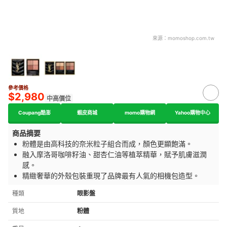
來源：
momoshop.com.tw
參考價格
$2,980
中高價位
Coupang酷澎
蝦皮商城
momo購物網
Yahoo購物中心
商品摘要
粉體是
由高科技的奈米粒子組合而成，顏色更顯飽滿。
融入摩洛哥咖啡籽油、甜杏仁油等植萃精華，賦予肌膚滋潤
感。
精緻奢華的外殼包裝重現了品牌最有人氣的相機包造型。
種類
眼影盤
質地
粉體