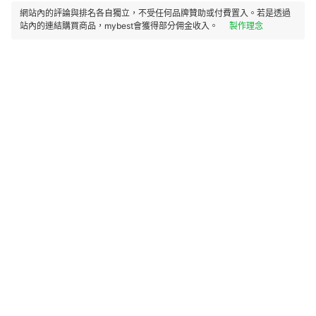
網站內的評論與排名各自獨立，不受任何品牌贊助或付費置入。若是透過
站內的連結購買商品，mybest會獲得部分佣金收入。
製作理念