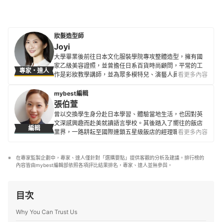
妝髮造型師
Joyi
大學畢業後前往日本文化服裝學院專攻整體造型，擁有國
家乙級美容證照，並曾擔任日系百貨時尚顧問，平常的工
專家・達人
作是彩妝教學講師，並為眾多模特兒、演藝人員及公眾人
看更多內容
物進行妝髮造型。 曾出版美妝書《年輕7歲的優雅大人好感
系彩妝》希望幫助大家找到展現魅力的方法，無論幾歲都
mybest編輯
依舊優雅美麗，以不過度消費、選擇適合自己並環境友善
張伯萱
的產品，在愛美的同時，也能讓地球很美麗。
曾以交換學生身分赴日本學習、體驗當地生活，也因對英
Joyi的簡介
文深感興趣而赴美就讀語言學校。其後踏入了嚮往的飯店
編輯
業界，一路耕耘至國際連鎖五星級飯店的經理職，因此對
看更多內容
生活品味、居家雜貨、個人金融規劃等皆有研究。目前是
專職翻譯及文章寫手，在工作之餘，擔任世界展望會志工
在專家監製企劃中，專家、達人僅針對「選購要點」提供客觀的分析及建議。排行榜的
並參與兒童援助計劃，希望能以微薄之力對社會有所貢
內容皆由mybest編輯部依照各項評比結果排名，專家、達人並無參與。
獻。
張伯萱的簡介
目次
Why You Can Trust Us