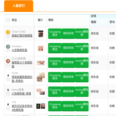
人氣排行
詳情
商品
圖片
價格
種類
質地
TOM FORD
Coupang
momo購物
1
蝦皮商城
眼影盤
粉體
酷澎
網
高級訂製四格眼盤
Dasique
Coupang
momo購物
2
蝦皮商城
眼影盤
粉體
酷澎
網
九宮格眼影盤
CLIO珂莉奧
Coupang
momo購物
3
蝦皮商城
璀璨星沙十色眼影
眼影盤
粉體
酷澎
網
盤
1028
Coupang
momo購物
4
蝦皮商城
飛我莫屬限量眼彩
眼影盤
粉體
酷澎
網
盤-燕麥奶
heme喜蜜
Coupang
momo購物
5
蝦皮商城
眼影盤
粉體
酷澎
網
六色眼影盤-雪莓
YSL
Coupang
momo購物
6
蝦皮商城
城市印記系列時尚
眼影盤
粉體
酷澎
網
4色眼影盤