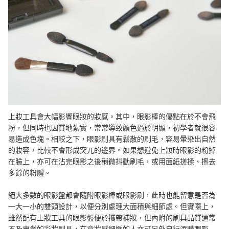
上妝工具會大幅影響眼妝的妝感。其中，
眼影棒的優點在於不會飛
粉，但同時也因質地紮實，常常導致顏色過於明顯，初學者就很容
易造成色塊。
相較之下，眼影刷具有鬆散的
刷毛
，容易暈染出自然
的妝容，比較不會形成突兀的邊界。如果想避免上妝時眼影的粉掉
在臉上，亦可在沾完眼影之後稍微抖動刷毛，或用面紙搓揉、擦去
多餘的粉體。
絕大多數的眼影盤都會隨附眼影棒或眼影刷，此時也能留意是否為
一大一小的雙頭設計，以便分別處理大面積與細節處。但實際上，
雖然配有上妝工具的眼影盤便於攜帶補妝，但內附的刷具品質通常
不及專業的彩妝刷具，在意妝感細緻的人亦可另外自行添購眼影