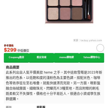
來源：
tw.buy.yahoo.com
參考價格
$299
中低價位
Coupang酷澎
蝦皮商城
momo購物網
Yahoo購物中心
商品摘要
此系列出自人氣平價美妝 heme 之手，其中這款雪莓是2023年新
推出的色系，以低飽和度的淺粉色為主要色調，搭配米色、咖啡
色等依序從左至右堆疊，就能快速漂亮完妝。另一方面，眼影盤
融合絲絨霧面、細緻珠光、閃耀亮片3種質地，而且附贈的刷毛
既柔軟又不失彈性，價格也十分平易近人，很適合小資或學生族
群選購。
種類
眼影盤