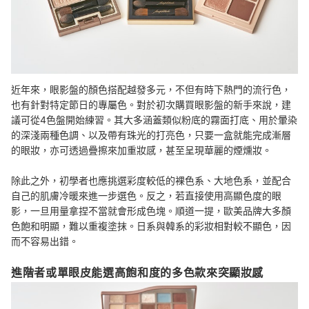
近年來，眼影盤的顏色搭配越發多元，不但有時下熱門的流行色，
也有針對特定節日的專屬色。對於初次購買眼影盤的新手來說，建
議可從4色盤開始練習
。其
大多涵蓋類似粉底的霧面打底、用於暈染
的深淺兩種色調、以及帶有珠光的打亮色，只要
一盒就能完成漸層
的眼妝，亦可透過疊擦來加重妝感，甚至呈現華麗的煙燻妝。
除此之外，初學者也應挑選彩度較低的裸色系、大地色系，並配合
自己的肌膚冷暖來進一步選色。反之，若直接使用高顯色度的眼
影，一旦用量拿捏不當就會形成色塊。順道一提，
歐美品牌大多顏
色
飽和明顯，難以重複塗抹。日系與韓系的彩妝相對較不顯色，因
而
不容易出錯。
進階者或單眼皮能選高飽和度的多色款來突顯妝感