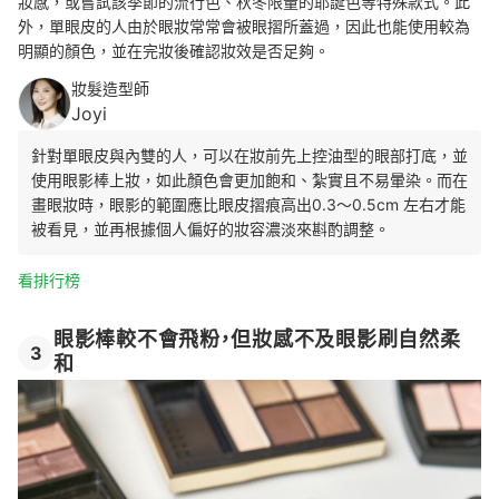
妝感，或嘗試該季節的流行色、秋冬限量的耶誕色等特殊款式。此
外，單眼皮的人由於眼妝常常會被眼摺所蓋過，因此
也能使用較為
明顯的顏色，並在完妝後確認妝效是否足夠。
妝髮造型師
Joyi
針對單眼皮與內雙的人，可以在妝前先上控油型的眼部打底，並
使用眼影棒上妝，如此
顏色會更加飽和、紮實且不易暈染。而在
畫眼妝時，眼影的範圍應比眼皮摺痕
高出0.3～0.5cm 左右才能
被看見，並再根據個人偏好的妝容濃淡來斟酌調整。
看排行榜
眼影棒較不會飛粉，但妝感不及眼影刷自然柔
3
和