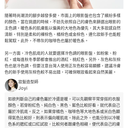
隨著時尚潮流的腳步越發多變，市面上的眼影盤也
包含了繽紛多樣
的顏色。當在挑選的時候，不妨先依照自己的膚色來篩選出眼影的
主色調。
暖色系的肌膚能以
偏黃的大地色為優先，其大多妝感自然
清新，特別是柔和的
裸棕色、橘棕色或金棕色，連化妝新手也能輕
鬆駕馭。此外，
不帶灰的咖啡色也屬於暖色系。
另一方面，冷色肌底的人就要選擇冷色調的眼影盤，如粉紫、粉
紅，或每逢秋冬季節都會推出的酒紅、桃紅色。另外，灰色和灰棕
色也是冷色調，但要注意台灣人使用正灰色較容易顯髒，建議冷膚
色的新手使用灰棕色較不易出錯，可確保眼妝看起來自然美麗。
妝髮造型師
Joyi
如欲判斷自己的膚色屬於冷還是暖，可以先觀察平常穿搭的衣服
顏色，若穿粉紅色、純白色、黑色、藍色比較好看，就代表自己
屬於冷肌底。反之，如果穿橘色、咖啡色等大地色系或米白色顯
得氣色比較好，則表示偏向暖肌底。除此之外，也能分別以冷暖
色系的腮紅或口紅試妝，比較何者跟膚色相襯，便代表自己的膚