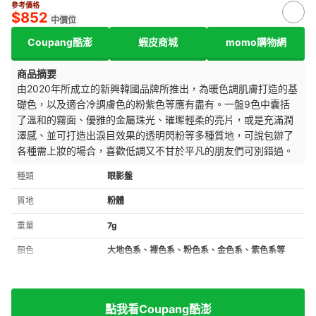
參考價格
$852
中價位
Coupang酷澎
蝦皮商城
momo購物網
商品摘要
由2020年所成立的新興韓國品牌所推出，為暖色調肌膚打造的基
礎色，以及適合冷調膚色的粉紫色等應有盡有。
一盤9色中囊括
了溫和的霧面、優雅的金屬珠光、璀璨輕柔的亮片，或是充滿潤
澤感、並可打造出淚目效果的透明閃粉等多種質地，可說包辦了
各種需上妝的場合，喜歡低調又不甘於平凡的朋友們可別錯過。
種類
眼影盤
質地
粉體
重量
7g
顏色
大地色系、裸色系、粉色系、金色系、紫色系等
點我看Coupang酷澎