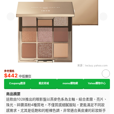
來源：
tw.buy.yahoo.com
參考價格
$442
中低價位
Coupang酷澎
蝦皮商城
momo購物網
Yahoo購物中心
商品摘要
這款由1028推出的眼影盤以燕麥色系為主軸，結合柔霧、亮片、
珠光、碎鑽濕粉4種質地，不僅質感細膩服貼，更能滿足不同妝
感需求。尤其是低飽和的輕裸色調，非常適合黃皮膚的彩妝新手