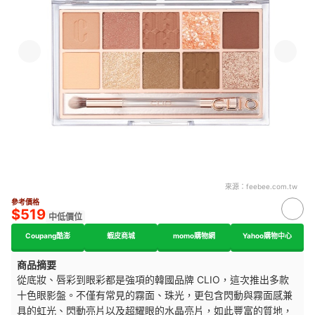
來源：
feebee.com.tw
參考價格
$519
中低價位
Coupang酷澎
蝦皮商城
momo購物網
Yahoo購物中心
商品摘要
從底妝、唇彩到眼彩都是強項的韓國品牌 CLIO，這次推出多款
十色眼影盤。不僅有常見的霧面、珠光，更包含閃動與霧面感兼
具的虹光、閃動亮片以及超耀眼的水晶亮片，如此豐富的質地，