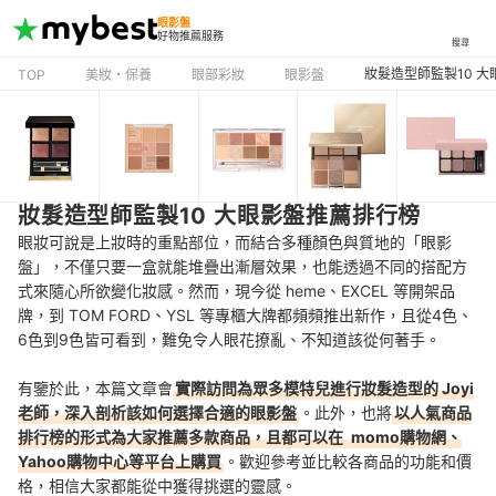
眼影盤
好物推薦服務
搜尋
妝髮造型師監製10 
TOP
美妝・保養
眼部彩妝
眼影盤
妝髮造型師監製10 大眼影盤推薦排行榜
眼妝可說是上妝時的重點部位，而結合多種顏色與質地的「眼影
盤」，不僅只要一盒就能堆疊出漸層效果，也能透過不同的搭配方
式來隨心所欲變化妝感。然而，現今從 heme、EXCEL 等開架品
牌，到 TOM FORD、YSL 等專櫃大牌都頻頻推出新作，且從4色、
6色到9色皆可看到，難免
令人眼花撩亂、不知道該從何著手。
有鑒於此，本篇文章會
實際訪問為眾多模特兒進行妝髮造型的 Joyi
老師，
深入剖析該如何選擇合適的眼影盤
。此外，也將
以人氣商品
排行榜的形式為大家推薦多款商品，且都可以在
momo購物網、
Yahoo購物中心等平台上購買
。歡迎參考並比較各商品的功能和價
格，相信大家都能從中獲得挑選的靈感。