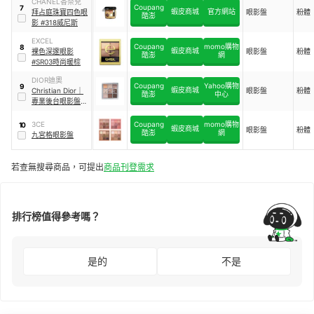
CHANEL香奈兒
Coupang
7
蝦皮商城
官方網站
拜占庭珠寶四色眼
眼影盤
粉體
酷澎
影 #318威尼斯
EXCEL
Coupang
momo購物
8
蝦皮商城
裸色深邃眼影
眼影盤
粉體
酷澎
網
#SR03時尚暖棕
DIOR迪奧
Coupang
Yahoo購物
9
蝦皮商城
Christian Dior
｜
眼影盤
粉體
酷澎
中心
專業後台眼影盤
#001
3CE
Coupang
momo購物
10
蝦皮商城
眼影盤
粉體
酷澎
網
九宮格眼影盤
若查無搜尋商品，可提出
商品刊登需求
排行榜值得參考嗎？
是的
不是