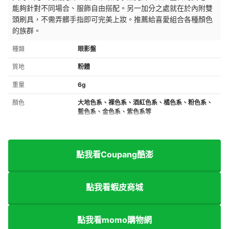
能夠針對不同場合、服飾自由搭配。另一加分之處就在於內附雙
頭刷具，不需弄髒手指即可完美上妝。推薦給喜愛組合各種顏色
的族群。
種類
眼影盤
質地
粉體
重量
6g
顏色
大地色系、裸色系、酒紅色系、橘色系、粉色系、
藍色系、金色系、紫色系等
點我看Coupang酷澎
點我看蝦皮商城
點我看momo購物網