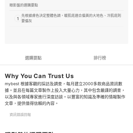
眼影盤的選購要點
先根據膚色決定整體色調，暖肌底適合偏黃的大地色、冷肌底則
1
要偏灰
2
再依熟練程度挑選彩盤的顏色數量
3
眼影棒較不會飛粉，但妝感不及眼影刷自然柔和
眼影盤 推薦排行榜
選購要點
排行榜
上眼影的技巧
Why You Can Trust Us
眼影盤怎麼保存？會過期嗎？
mybest 根據客觀的採訪及調查，每月建立2000多款商品資訊數
據。並且在每篇文章製作上投入大量心力，其中包含嚴謹的調查，
搭配眼線筆與睫毛膏讓眼妝更完美
以及與各領域專家進行深度訪談。以豐富的知識及準確的情報製作
總結
文章，提供值得信賴的內容。
資訊錯誤回報