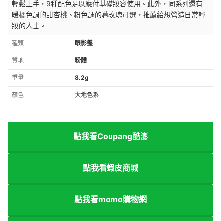
輕鬆上手，9種配色足以應付基礎妝容使用。此外，同系列還有
暖橘色調的
甜杏桃、粉色調的
暮
玫瑰可選，推薦給想營造日常
輕
妝的人士。
種類
眼影盤
質地
粉體
重量
8.2g
顏色
大地色系
點我看Coupang酷澎
點我看蝦皮商城
點我看momo購物網