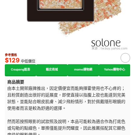
來源：
tw.buy.yahoo.com
參考價格
$129
中低價位
Coupang酷澎
蝦皮商城
momo購物網
Yahoo購物中心
商品摘要
由本土開架廠牌推出，因定價便宜而能夠揮霍使用也不心疼的；
且粉質創造出很好的延展度，即使直接以指腹上妝也能達到完美
狀態，並能貼合眼皮肌膚、減少飛粉情形，對於佩戴隱形眼鏡的
使用者而言是較為舒適的選擇。
然而若按照眼影的試妝照及說明，本品可能較為適合作為打底色
或勾勒的點綴色，單擦僅能提升閃耀度，因此推薦搭配其它顯色
度佳的眼影使用。