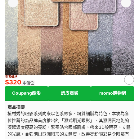
來源：
skm.com.tw
參考價格
$320
中價位
Coupang酷澎
蝦皮商城
momo購物網
商品摘要
植村秀的眼影系列向來以色系眾多、粉質細膩為特色，本次為各
位推薦的為品牌首度推出的「濕式鑽光眼影」，其濕潤質地能夠
凝聚濃度極高的亮粉，緊密貼合眼部肌膚、帶來3D般明亮、立體
的光感，並強調出亞洲眼形的立體度，改善亮粉眼彩易令眼部有