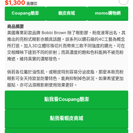
$1,300
高價位
Coupang酷澎
蝦皮商城
momo購物網
商品摘要
美國專業彩妝品牌 Bobbi Brown 除了眼影膠、粉底液等出名，其
推出的亮粉式眼影亦頗具話題。該系列以鑽石級的4C工藝為概念
所打造，加入3D立體珍珠切片而帶來三款不同強度的鑽光，可在
交相輝映下達到不同的折射；而高濃度的飽和色料能夠不被亮粉
掩遮，維持真實的濃郁發色。
倘若各位屬於油性肌，或眼皮特別容易分泌皮脂，那麼本款亮粉
眼影可全天持妝並防暈特色，能夠抑制掉色狀況。如果希望更加
服貼，亦可沾濕眼影刷使用效果更好。
點我看Coupang酷澎
點我看蝦皮商城