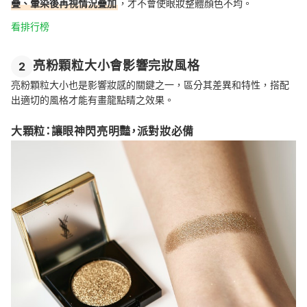
疊、暈染後再視情況疊加
，才不會使眼妝整體顏色不均。
看排行榜
亮粉顆粒大小會影響完妝風格
2
亮粉顆粒大小也是影響妝感的關鍵之一，區分其差異和特性，搭配
出適切的風格才能有畫龍點睛之效果。
大顆粒：讓眼神閃亮明豔，派對妝必備