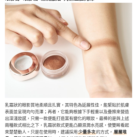
乳霜狀的眼影質地柔順且扎實，其特色為延展性佳，能緊貼於肌膚
表面並呈現均勻亮澤；再者，它能夠根據下手輕重以及疊擦來營造
出深淺妝感，只需一款便能打造富有變化的眼妝。最棒的是與上述
兩種款式相比之下，乳霜狀款式更能凸顯濕潤水亮感，使雙眸看起
來楚楚動人。只是在使用時，建議採用
少量多次
的方式，
層層堆