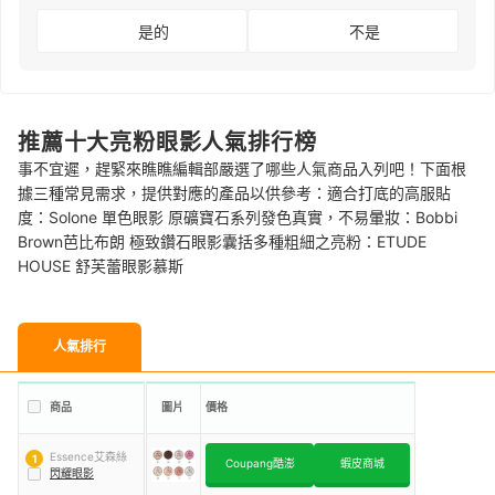
是的
不是
推薦十大亮粉眼影人氣排行榜
事不宜遲，趕緊來瞧瞧編輯部嚴選了哪些人氣商品入列吧！下面根
據三種常見需求，提供對應的產品以供參考：適合打底的高服貼
度：Solone 單色眼影 原礦寶石系列發色真實，不易暈妝：Bobbi
Brown芭比布朗 極致鑽石眼影囊括多種粗細之亮粉：ETUDE
HOUSE 舒芙蕾眼影慕斯
人氣排行
商品
圖片
價格
Essence艾森絲
1
Coupang酷澎
蝦皮商城
閃耀眼影