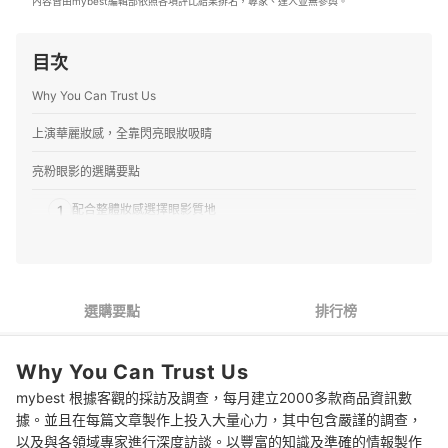
內容皆由mybest編輯部依照各項評比結果排名，專家、達人並無參與。
目次
Why You Can Trust Us
上演華麗妝感，全靠閃亮眼妝吸睛
亮粉眼影的選購要點
1
配合整體妝感選擇眼影質地
2
亮粉顆粒大小會影響完妝風格
3
疊擦時應選自然好搭的色系；單擦則得留意是否顯色
選購要點
排行榜
推薦十大亮粉眼影人氣排行榜
Why You Can Trust Us
專家解惑！選購亮粉眼影的常見問題
mybest 根據客觀的採訪及調查，每月建立2000多款商品資訊數
Q：哪種亮粉眼影比較不顯老氣？
據。並且在每篇文章製作上投入大量心力，其中包含嚴謹的調查，
以及與各領域專家進行深度訪談。以豐富的知識及準確的情報製作
Q：能如何避免亮粉眼影脫妝？