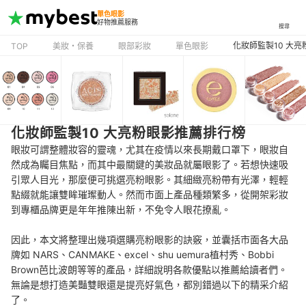
單色眼影
好物推薦服務
搜尋
化妝師監製10 大
TOP
美妝・保養
眼部彩妝
單色眼影
化妝師監製10 大亮粉眼影推薦排行榜
眼妝可謂整體妝容的靈魂，尤其在疫情以來長期戴口罩下，眼妝自
然成為矚目焦點，而其中最關鍵的美妝品就屬眼影了。若想快速吸
引眾人目光，那麼便可挑選亮粉眼影。其細緻亮粉帶有光澤，輕輕
點綴就能讓雙眸璀璨動人。然而市面上產品種類繁多，從開架彩妝
到專櫃品牌更是年年推陳出新，不免令人眼花撩亂。
因此，本文將整理出幾項選購亮粉眼影的訣竅，並囊括市面各大品
牌如 NARS、CANMAKE、excel、shu uemura植村秀、Bobbi
Brown芭比波朗等等的產品，詳細說明各款優點以推薦給讀者們。
無論是想打造美豔雙眼還是提亮好氣色，都別錯過以下的精采介紹
了。