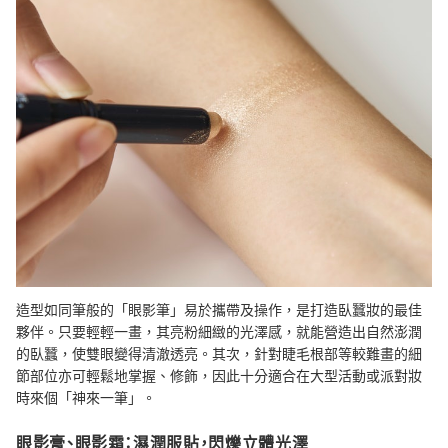
造型如同筆般的「眼影筆」易於攜帶及操作，是打造臥蠶妝的最佳
夥伴。只要輕輕一畫，其亮粉細緻的光澤感，就能營造出自然澎潤
的臥蠶，使雙眼變得清澈透亮。其次，針對睫毛根部等較難畫的細
節部位亦可輕鬆地掌握、修飾，因此十分適合在大型活動或派對妝
時來個「神來一筆」。
眼影膏、眼影霜：濕潤服貼，閃爍立體光澤