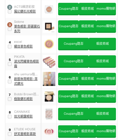
ACTS維詩彩妝
2
Coupang酷澎
蝦皮商城
momo購物網
魔幻鑽石光眼影
Solone
3
Coupang酷澎
蝦皮商城
momo購物網
單色眼影 原礦寶石
系列
excel
4
Coupang酷澎
蝦皮商城
耀目單色眼影
PIKATA
5
Coupang酷澎
蝦皮商城
波光閃耀單色眼影
霜
shu uemura植村
6
Coupang酷澎
蝦皮商城
momo購物網
秀
創藝無限眼影-濕
式鑽光
Bobbi Brown芭比
7
Coupang酷澎
蝦皮商城
momo購物網
布朗
極致鑽石眼影
CANMAKE
8
Coupang酷澎
蝦皮商城
炫光朝露眼影
ETUDE HOUSE
9
Coupang酷澎
蝦皮商城
momo購物網
舒芙蕾眼影慕斯