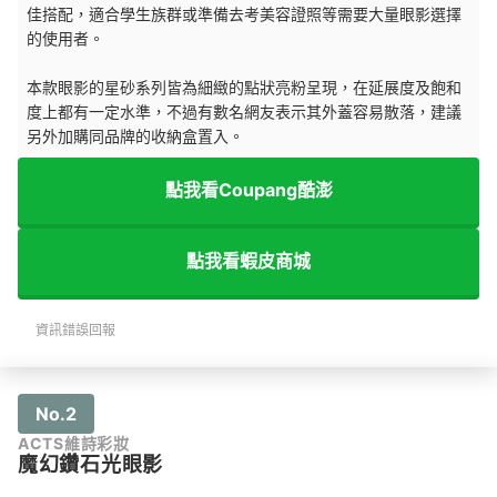
佳搭配，適合學生族群或準備去考美容證照等需要大量眼影選擇
的使用者。
本款眼影的星砂系列皆為細緻的點狀亮粉呈現，在延展度及飽和
度上都有一定水準，不過有數名網友表示其外蓋容易散落，建議
另外加購同品牌的收納盒置入。
點我看Coupang酷澎
點我看蝦皮商城
資訊錯誤回報
No.2
ACTS維詩彩妝
魔幻鑽石光眼影