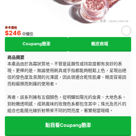
來源：
raum.com.tw
參考價格
$246
中價位
Coupang酷澎
蝦皮商城
商品摘要
本產品由於為霜狀質地，不管是延展性或持妝度都有良好的表
現。更棒的是，無論使用刷具或手指都能夠輕鬆上色，呈現出絕
佳的發色度及濕潤的光澤感，因此很適合乾性肌膚、眼皮容易因
亮粉磨擦而刺痛的使用者。
再者，該系列擁有五個顏色，從明耀如陽光的金黃、大地色系，
到粉嫩透明感、成熟風味的玫瑰色系都包含其中；珠光及亮片的
組合也能隨光線折射帶來不同的閃亮度，著實相當吸睛。
點我看Coupang酷澎