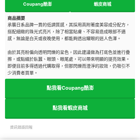
Coupang酷澎
蝦皮商城
商品摘要
承襲日系品牌一貫的低調質感，其採用高附著度美容成分配方，
搭配細緻的珠光式亮片，除了相當貼膚、不容易造成眼部不適
感，無論是白天或夜晚使用，都能夠透出耀眼的迷人色澤。
由於其亮粉偏向透明閃爍的呈色，因此建議做為打底色並進行疊
擦，或點綴於臥蠶、眼頭、眼尾處，可以帶來明顯的提亮效果。
即便目前多得透過代購取得，但那閃爍而澄淨的妝效，仍吸引不
少消費者買單。
點我看Coupang酷澎
點我看蝦皮商城
資訊錯誤回報