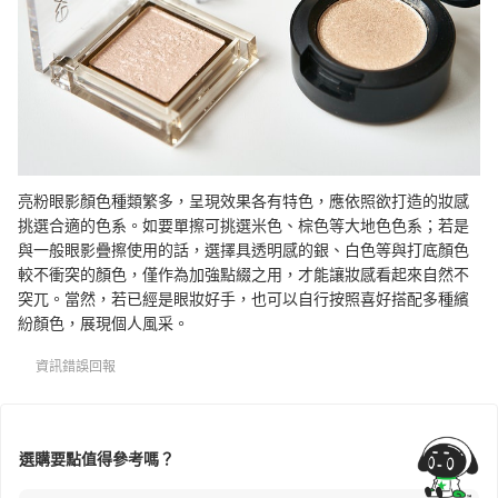
亮粉眼影顏色種類繁多，呈現效果各有特色，應依照欲打造的妝感
挑選合適的色系。如要單擦可挑選米色、棕色等大地色色系；若是
與一般眼影疊擦使用的話，選擇具透明感的銀、白色等與打底顏色
較不衝突的顏色，僅作為加強點綴之用，才能讓妝感看起來自然不
突兀。當然，若已經是眼妝好手，也可以自行按照喜好搭配多種繽
紛顏色，展現個人風采。
資訊錯誤回報
選購要點值得參考嗎？