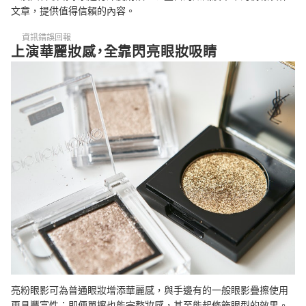
文章，提供值得信賴的內容。
Q：眼影粉、眼影筆、眼影膏哪種比較適合新手？
資訊錯誤回報
上演華麗妝感，全靠閃亮眼妝吸睛
避免眼影亮粉飛粉的上妝訣竅
參考更多眼影和彩妝工具
總結
亮粉眼影可為普通眼妝增添華麗感，與手邊有的一般眼影疊擦使用
更具豐富性；即便單擦也能完整妝感，甚至能起修飾眼型的效果。