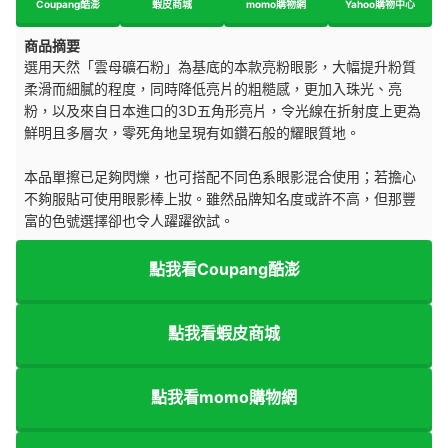
Coupang酷澎
蝦皮商城
momo購物網
Yahoo購物中心
商品摘要
選用天然「雲母礦石粉」為基底的本款亮粉眼影，大幅提升粉質
柔滑而細膩的程度，同時降低亮片的粗糙感，更加入珠光、亮
粉，以及來自日本進口的3D五角形亮片，令光線在折射度上更為
鮮明且多層次，零死角地呈現有如鑽石般的耀眼質地。
本品單擦已足夠閃爍，也可搭配不同色系眼影混合使用；若擔心
不夠服貼可使用眼影棒上妝。雖然品牌知名度或許不高，但那豐
富的色號選擇卻也令人躍躍欲試。
點我看Coupang酷澎
點我看蝦皮商城
點我看momo購物網