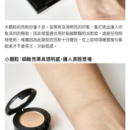
大顆粒的亮粉份量十足，並帶有活潑明亮的印象，能打造出讓人印
象深刻的眼妝，因此相當適合用於點綴鮮豔的派對妝，或是在拍照
時使用。唯獨因為此類型的亮粉十分醒目，在上妝時得確實推勻看
起來才不會突兀、欠缺質感。
小顆粒：細緻亮澤具透明感，讓人高雅登場