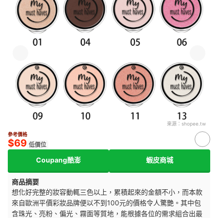
來源：
shopee.tw
參考價格
$69
低價位
Coupang酷澎
蝦皮商城
商品摘要
想化好完整的妝容動輒三色以上，累積起來的金額不小，而本款
來自歐洲平價彩妝品牌便以不到100元的價格令人驚艷。其中包
含珠光、亮粉、偏光、霧面等質地，能根據各位的需求組合出最