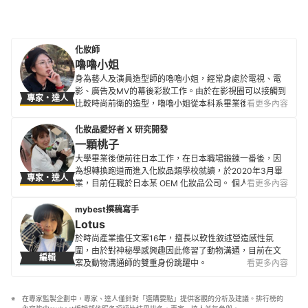
化妝師
嚕嚕小姐
身為藝人及演員造型師的嚕嚕小姐，經常身處於電視、電
影、廣告及MV的幕後彩妝工作。由於在影視圈可以接觸到
專家・達人
比較時尚前衛的造型，嚕嚕小姐從本科系畢業後就直接投
看更多內容
入幕後彩妝界，至今已有5～6年的時間。 利用拍戲的空暇
時間開始經營個人部落格，記錄自己日常生活和拍攝現場
化妝品愛好者 X 研究開發
及過程，同時也分享工作上使用產品的經驗和感想，並介
一顆桃子
紹給大眾一些彩妝的相關知識及美妝教學。
大學畢業後便前往日本工作，在日本職場鍛鍊一番後，因
嚕嚕小姐的簡介
為想轉換跑道而進入化妝品類學校就讀，於2020年3月畢
專家・達人
業，目前任職於日本某 OEM 化妝品公司。 個人專頁中經
看更多內容
常分享化妝品相關文章，內容以化妝品製作、原料等小知
識為主，期望能提供參考，幫助大家找出適合自己的保養
mybest撰稿寫手
品、彩妝品。
Lotus
一顆桃子的簡介
於時尚產業擔任文案16年，擅長以軟性敘述營造感性氛
圍，由於對神秘學感興趣因此修習了動物溝通，目前在文
編輯
案及動物溝通師的雙重身份跳躍中。
看更多內容
Lotus的簡介
在專家監製企劃中，專家、達人僅針對「選購要點」提供客觀的分析及建議。排行榜的