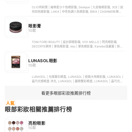
CLIO珂莉奧 | 璀璨星沙十色眼影盤, Dasique | 九宮格眼影盤, 3CE | 迷
你四色眼影盤, LAKA | 中性色調八色眼影盤, BBIA | CASHMERE單色羊
絨眼影
眼影膏
10款
TOM FORD BEAUTY | 設計師眼影霜, VIVI MELLO | 閃亮眼影霜,
DECORTE黛珂 | 單色眼影膏, kiss | 單色眼影膏, Kanebo佳麗寶 | 新奢
華系列單色眼影膏
LUNASOL眼影
10款
LUNASOL | 光燦寶石眼盒, LUNASOL | 經典大地眼彩盤, LUNASOL |
晶巧光燦眼盒 沐光, LUNASOL | 麗緻雙彩眼盒, LUNASOL | 晶巧光燦
眼盒 羽薰
看更多眼部彩妝推薦排行榜
人氣
眼部彩妝相關推薦排行榜
亮粉眼影
10款