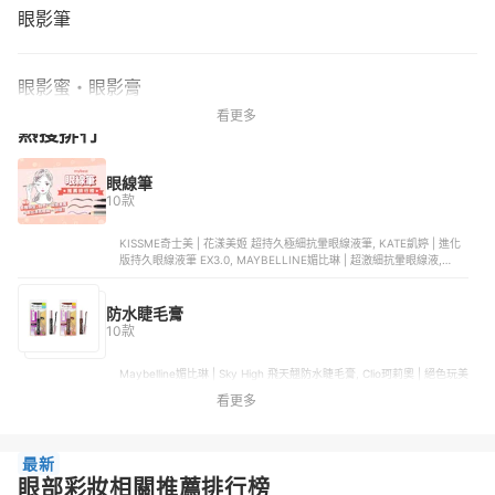
眼影筆
眼影蜜・眼影膏
看更多
熱搜排行
眼線筆
10款
KISSME奇士美 | 花漾美姬 超持久極細抗暈眼線液筆, KATE凱婷 | 進化
版持久眼線液筆 EX3.0, MAYBELLINE媚比琳 | 超激細抗暈眼線液,
MAYBELLINE媚比琳 | 超持久抗暈眼線膠筆, ettusais艾杜紗 | 絕不失手
眼線膠筆
防水睫毛膏
10款
Maybelline媚比琳 | Sky High 飛天翹防水睫毛膏, Clio珂莉奧 | 絕色玩美
纖翹防水睫毛膏, BBIA | 超強力固定捲翹不暈染防水睫毛膏, Helena
看更多
Rubinstein赫蓮娜 | 豹紋魅惑睫毛液, Kissme奇士美 | 花漾美姬 超！持
久立挺翹濃防水睫毛膏
最新
眼部彩妝相關推薦排行榜