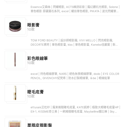
Essence艾森絲 | 閃耀眼影, ACTS維詩彩妝 | 魔幻鑽石光眼影, Solone |
單色眼影 原礦寶石系列, excel | 耀目單色眼影, PIKATA | 波光閃耀單色
眼影霜
眼影膏
10款
TOM FORD BEAUTY | 設計師眼影霜, VIVI MELLO | 閃亮眼影霜,
DECORTE黛珂 | 單色眼影膏, kiss | 單色眼影膏, Kanebo佳麗寶 | 新奢
華系列單色眼影膏
彩色眼線筆
10款
excel | 持色眼線膠筆, NARS | 絕色無畏眼線膠筆, dodo | EYE COLOR
PENCIL, GIVENCHY紀梵希 | 防水訂製眼線筆, ＆be | 眼線鉛筆
睫毛底膏
10款
ettusais艾杜紗 | 魔束捲翹睫毛底膏, KATE凱婷 | 極致大眼睫毛底膏HP |
EX-1, KISSME奇士美 | 一刷捲翹睫毛底膏, Maybelline媚比琳 | Sky
High 飛天翹防水睫毛膏, MKUP美咖 | 不唬爛持久睫毛打底膏
單眼皮眼影盤