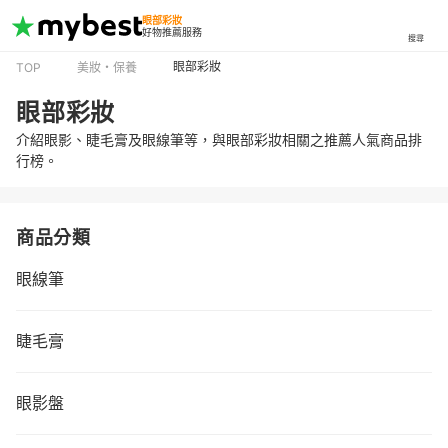
眼部彩妝
好物推薦服務
搜尋
眼部彩妝
TOP
美妝・保養
眼部彩妝
介紹眼影、睫毛膏及眼線筆等，與眼部彩妝相關之推薦人氣商品排
行榜。
商品分類
眼線筆
睫毛膏
眼影盤