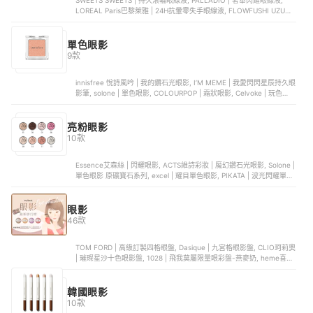
SWEETS SWEETS | 持久滾輪眼線液, PALLADIO | 奢華閃耀眼線液,
LOREAL Paris巴黎萊雅 | 24H抗暈零失手眼線液, FLOWFUSHI UZU渦 |
大和匠筆眼線液, MAJOLICA戀愛魔鏡 | 控制狂防暈眼線液
單色眼影
9款
innisfree 悅詩風吟 | 我的鑽石光眼影, I’M MEME | 我愛閃閃星辰持久眼
影筆, solone | 單色眼影, COLOURPOP | 霜狀眼影, Celvoke | 玩色恆彩
眼影
亮粉眼影
10款
Essence艾森絲 | 閃耀眼影, ACTS維詩彩妝 | 魔幻鑽石光眼影, Solone |
單色眼影 原礦寶石系列, excel | 耀目單色眼影, PIKATA | 波光閃耀單色
眼影霜
眼影
46款
TOM FORD | 高級訂製四格眼盤, Dasique | 九宮格眼影盤, CLIO珂莉奧
| 璀璨星沙十色眼影盤, 1028 | 飛我莫屬限量眼彩盤-燕麥奶, heme喜蜜
| 六色眼影盤-雪莓
韓國眼影
10款