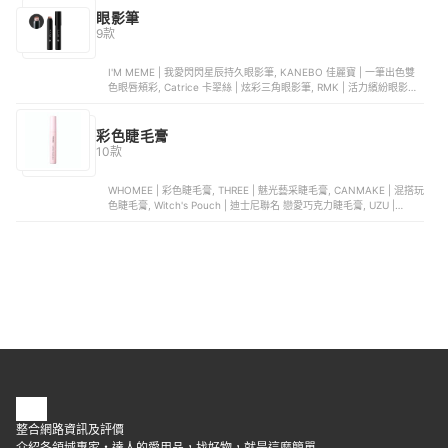
眼影筆
9款
I'M MEME | 我愛閃閃星辰持久眼影筆, KANEBO 佳麗寶 | 一筆出色雙
色眼唇頰彩, Catrice 卡翠絲 | 炫彩三角眼影筆, RMK | 活力繽紛眼影筆,
ettusais 艾杜紗 | 2in1眼癮筆
彩色睫毛膏
10款
WHOMEE | 彩色睫毛膏, THREE | 魅光藝采睫毛膏, CANMAKE | 混搭玩
色睫毛膏, Witch's Pouch | 迪士尼聯名 戀愛巧克力睫毛膏, UZU |
MOTE MASCARA
整合網路資訊及評價
介紹各領域專家・達人的愛用品，找好物，就是這麼簡單