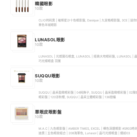
韓國眼影
10款
CLIO珂莉奧 | 璀璨星沙十色眼影盤, Dasique | 九宮格眼影盤, 3CE | 迷你四色眼影盤, LAKA | 中性色調八色眼影盤, BBIA | CASHMERE
單色羊絨眼影
LUNASOL眼影
10款
LUNASOL | 光燦寶石眼盒, LUNASOL | 經典大地眼彩盤, LUNASOL | 
巧光燦眼盒 羽薰
SUQQU眼影
10款
SUQQU | 晶采盈緻眼彩盤 | 04純撫子, SUQQU | 晶采盈緻眼彩盤 | 02陽
眼彩盤 | 120涼秋櫻, SUQQU | 晶采立體眼彩盤 | 136戀編
單眼皮眼影盤
10款
M.A.C | 九色眼影盤 | AMBER TIMES, EXCEL | 裸色深邃眼影 #SR03時尚暖棕, SHISEIDO資生堂 | 心機星魅咖啡特調眼影 | BE303, Dior
迪奧 | 五色眼妝組合 | 208海軍色, Lunasol | 晶巧光燦眼盒 | 繽紛03