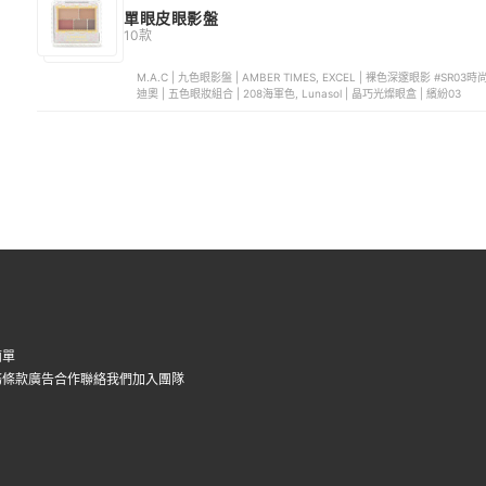
單眼皮眼影盤
10款
M.A.C | 九色眼影盤 | AMBER TIMES, EXCEL | 裸色深邃眼影 #SR03時尚暖棕, SHISEIDO資生堂 | 心機星魅咖啡特調眼影 | BE303, Dior
迪奧 | 五色眼妝組合 | 208海軍色, Lunasol | 晶巧光燦眼盒 | 繽紛03
簡單
務條款
廣告合作
聯絡我們
加入團隊