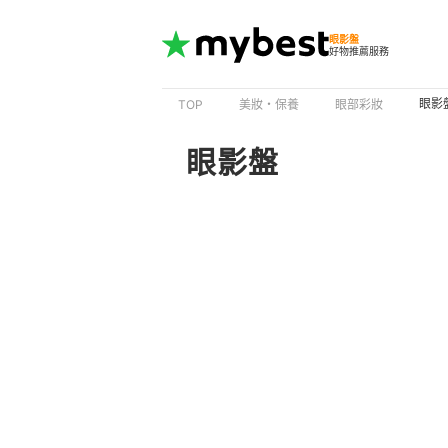
眼影盤
好物推薦服務
眼影
TOP
美妝・保養
眼部彩妝
眼影盤