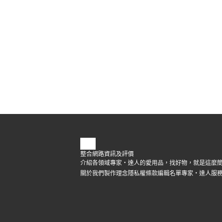
整合網路資訊及評價
介紹各領域專家・達人的愛用品，找好物，就是這麼
關於我們
製作理念
隱私權條款
編輯名單
專家・達人
服