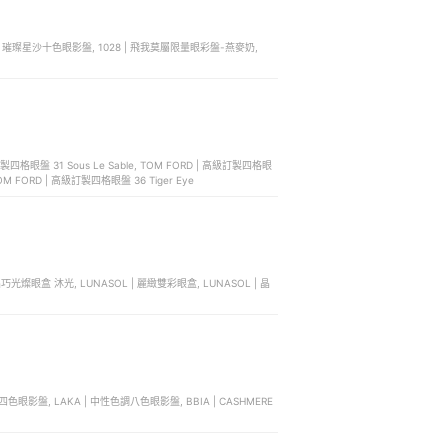
莉奧 | 璀璨星沙十色眼影盤, 1028 | 飛我莫屬限量眼彩盤-燕麥奶,
級訂製四格眼盤 31 Sous Le Sable, TOM FORD | 高級訂製四格眼
TOM FORD | 高級訂製四格眼盤 36 Tiger Eye
晶巧光燦眼盒 沐光, LUNASOL | 麗緻雙彩眼盒, LUNASOL | 晶