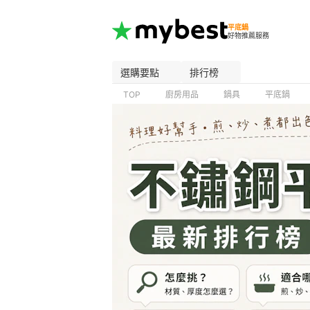
平底鍋
好物推薦服務
選購要點
排行榜
TOP
廚房用品
鍋具
平底鍋