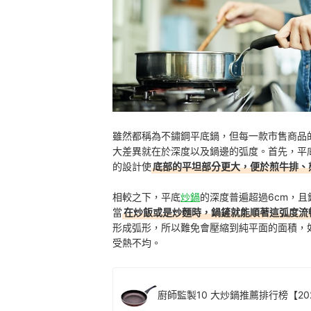
雖然都稱為不鏽鋼平底鍋，但每一款市售商品
大差異就在於深度以及鍋邊的弧度。首先，平底
的設計使
底部的平坦部分更大，便於煎牛排、
相較之下，平底
炒鍋
的深度普遍超過6cm，
當
在炒飯或是炒麵時，鍋鏟就能順著這弧度流
形成弧形，所以難免會壓縮到純平面的面積，
受熱不均。
廚師監製10 大炒鍋推薦排行榜【20