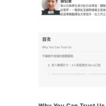
張伯萱
曾以交換學生身分赴日本學習、體驗
店業界，一路耕耘至國際連鎖五星級
編輯
前是專職翻譯及文章寫手，在工作之
所貢獻。
張伯萱的簡介
目次
Why You Can Trust Us
不鏽鋼平底鍋的選購要點
1
依人數選尺寸，4人家庭適合28cm口徑
2
常煎牛排等西式料理選煎鍋，中式爆炒則需
3
材質以食品級的304不鏽鋼為佳
4
優先選3層結構最能兼顧導熱效果與重量
5
Why You Can Trust Us
手柄可選耐用耐熱、好清潔的一體成型不鏽