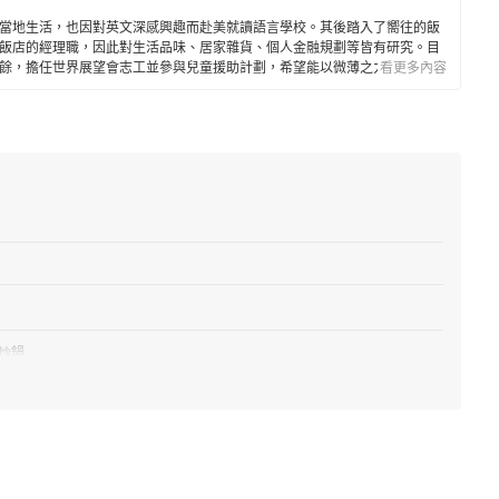
當地生活，也因對英文深感興趣而赴美就讀語言學校。其後踏入了嚮往的飯
飯店的經理職，因此對生活品味、居家雜貨、個人金融規劃等皆有研究。目
餘，擔任世界展望會志工並參與兒童援助計劃，希望能以微薄之力對社會有
看更多內容
炒鍋
鋼