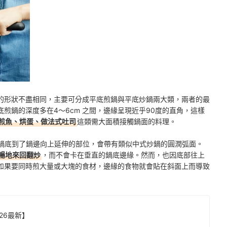
的形狀不盡相同，主要可分成平底煎鍋與平底炒鍋兩大類，兩者的最
煎鍋的深度多在4～6cm 之間，邊緣呈現近乎90度的直角，這樣
煎魚、烘蛋、做法式吐司
這類需大面積接觸鍋面的料理。
且鍋底到了鍋邊向上延伸的部位，會帶有類似中式炒鍋的圓潤弧面。
暢地來回翻炒
，而不會卡在垂直的鍋底邊緣。然而，也因底部往上
如果要同時煎大量或大塊的食材，邊緣的食物就會貼在斜面上而導致
26最新】