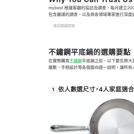
mybest 根據客觀的採訪及調查，每月建立
不鏽鋼平底鍋 推薦排行榜
包含嚴謹的調查，以及與各領域專家進行深度
不鏽鋼平底鍋的清洗與保養方式
資訊錯誤回報
參考更多好用的高品質鍋具
不鏽鋼平底鍋的選購要點
在實際購買
不鏽鋼
平底鍋之前，以下要先帶大
層數、手柄設計等各個面向逐一說明，讓所有
依人數選尺寸，4人家庭適合
1