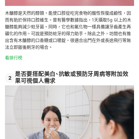
木醣醇是天然的醇類，能使口腔從吃完食物的酸性恢復成鹼性，因
而有助於保持口腔維生。曾有醫學數據指出，1天攝取5g 以上的木
醣醇能夠減少蛀牙菌。同時，它也和氟化物一樣具備讓牙齒產生再
礦化的作用，可說是預防蛀牙的得力助手。除此之外，坊間也有推
出含有木醣醇的口香糖或口嚼錠，很適合出門在外或長途飛行等無
法立即飯後刷牙的場合。
看排行榜
是否要搭配美白、抗敏或預防牙周病等附加效
2
果可視個人需求