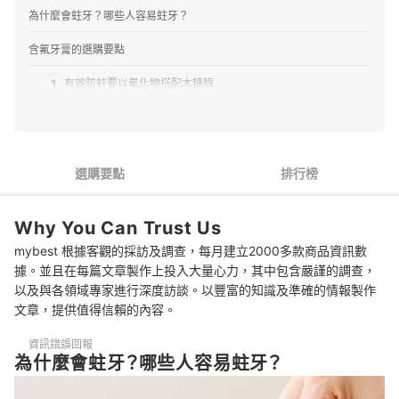
為什麼會蛀牙？哪些人容易蛀牙？
含氟牙膏的選購要點
1
有效防蛀要以氟化物搭配木糖醇
2
是否要搭配美白、抗敏或預防牙周病等附加效果可視個人需求
3
偏好泡泡充足可選含起泡劑成份款式，但不是必須
選購要點
排行榜
4
口味可以幫助幼兒更願意使用牙膏
Why You Can Trust Us
含氟牙膏 推薦排行榜
mybest 根據客觀的採訪及調查，每月建立2000多款商品資訊數
用含氟牙膏會長痘痘嗎？
據。並且在每篇文章製作上投入大量心力，其中包含嚴謹的調查，
以及與各領域專家進行深度訪談。以豐富的知識及準確的情報製作
不小心吞下牙膏怎麼辦？
文章，提供值得信賴的內容。
過期的牙膏可以繼續用嗎？
資訊錯誤回報
為什麼會蛀牙？哪些人容易蛀牙？
想要讓牙齒更潔白不妨參考
總結