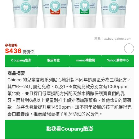
來源：
tw.buy.yahoo.com
參考價格
$436
高價位
Coupang酷澎
蝦皮商城
momo購物網
Yahoo購物中心
商品摘要
Chicco 的兒童含氟
系列貼心地針對不同年齡層區分為三種配方，
其中6～24月嬰幼兒款、以及1～5歲幼兒款分別含有1000ppm
氟化鈉，並且採用低磨損配方搭配天然木糖醇保護寶寶們的乳
牙。而針對6歲以上兒童則推出額外添加甜菜鹼、維他命E 的薄荷
款，並將含氟量提升至1450ppm，讓不同年齡層的孩子能獲得完
善口腔養護，推薦給想替孩子乳牙防蛀的家長們。
點我看Coupang酷澎