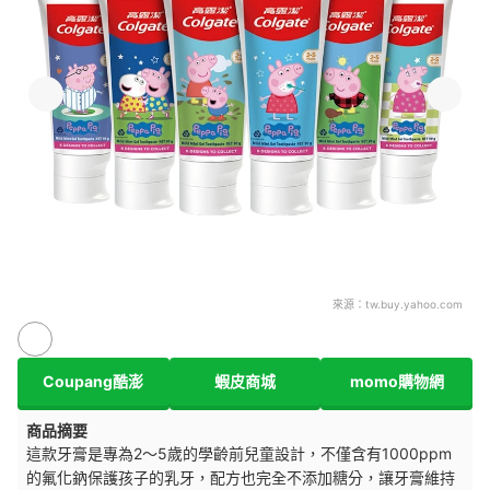
來源：
tw.buy.yahoo.com
Coupang酷澎
蝦皮商城
momo購物網
商品摘要
這款牙膏是專
為2～5歲的學齡前兒童設計，不僅含有1000ppm
的氟化鈉保護孩子的乳牙，配方也完全不添加糖分，讓牙膏維持