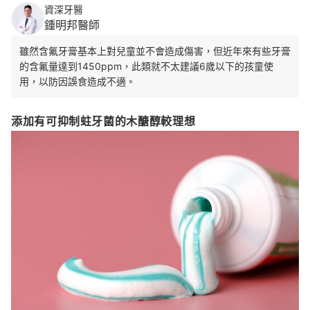
資深牙醫
鍾明邦醫師
雖然含氟牙膏基本上對兒童並不會造成傷害，但近年來有些牙膏
的含氟量達到1450ppm，此類就不太建議6歲以下的孩童使
用，以防因誤食造成不適。
添加有可抑制蛀牙菌的木醣醇較理想