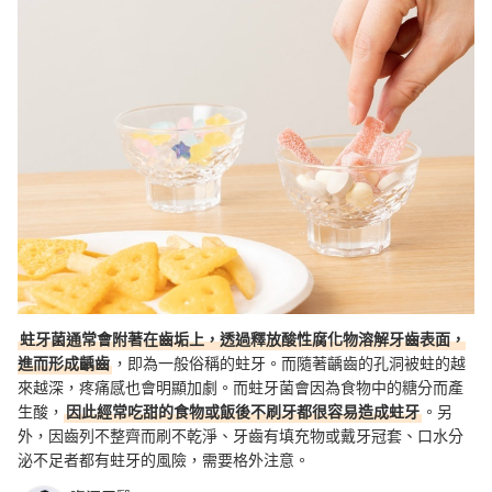
蛀牙菌通常會附著在齒垢上，透過釋放酸性腐化物溶解牙齒表面，
進而形成齲齒
，即為一般俗稱的蛀牙。而隨著齲齒的孔洞被蛀的越
來越深，疼痛感也會明顯加劇。而蛀牙菌會因為食物中的糖分而產
生酸，
因此經常吃甜的食物或飯後不刷牙都很容易造成蛀牙
。另
外，因齒列不整齊而刷不乾淨、牙齒有填充物或戴牙冠套、口水分
泌不足者都有蛀牙的風險，需要格外注意。