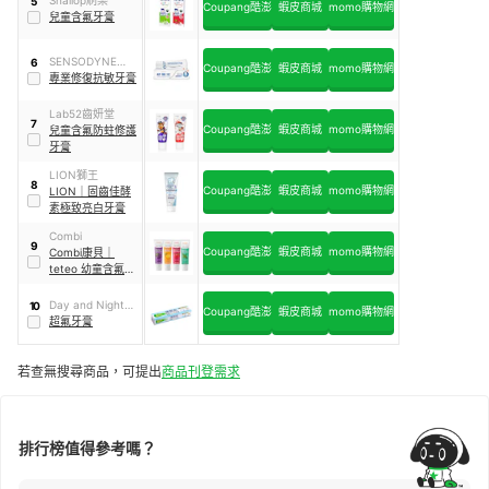
5
Coupang酷澎
蝦皮商城
momo購物網
兒童含氟牙膏
SENSODYNE舒酸
6
Coupang酷澎
蝦皮商城
momo購物網
定
專業修復抗敏牙膏
Lab52齒妍堂
7
Coupang酷澎
蝦皮商城
momo購物網
兒童含氟防蛀修護
牙膏
LION獅王
8
Coupang酷澎
蝦皮商城
momo購物網
LION
｜
固齒佳酵
素極致亮白牙膏
Combi
9
Coupang酷澎
蝦皮商城
momo購物網
Combi康貝
｜
teteo 幼童含氟牙
膏
Day and Night德
10
Coupang酷澎
蝦皮商城
momo購物網
恩奈
超氟牙膏
若查無搜尋商品，可提出
商品刊登需求
排行榜值得參考嗎？