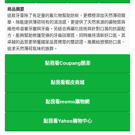
商品摘要
這款牙膏除了有足量的氟化物幫助防蛀，更標榜添加天然薄荷精
華，除能提供薄荷特有的清涼感，更提供了天然來源的礦物質與
維他命滋養牙齦與牙齒。另結合
再礦化技術與針對口臭的抗菌配
方，能夠幫助修護受損的牙齒琺瑯質，同時維持清新好口氣。其
卓越的品質更榮獲國家品質標章的雙認證，推薦給想預防口臭、
追求天然薄荷氣味的族群。
點我看Coupang酷澎
點我看蝦皮商城
點我看momo購物網
點我看Yahoo購物中心