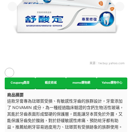
來源：
tw.buy.yahoo.com
Coupang酷澎
蝦皮商城
momo購物網
Yahoo購物中心
商品摘要
這款牙膏專為琺瑯質受損、有敏感性牙齒的族群設計，牙膏添加
了 NOVAMIN 成分，為一種經過臨床驗證的含鈣生物活性玻璃，
其能於牙齒表面形成堅硬的保護層，既能讓牙本質免於外露，又
能保護牙齒免於酸蝕，對於舒緩敏感性疼痛、預防蛀牙都有助
益。推薦給刷牙容易過度用力、琺瑯質有受損跡象的族群使用。