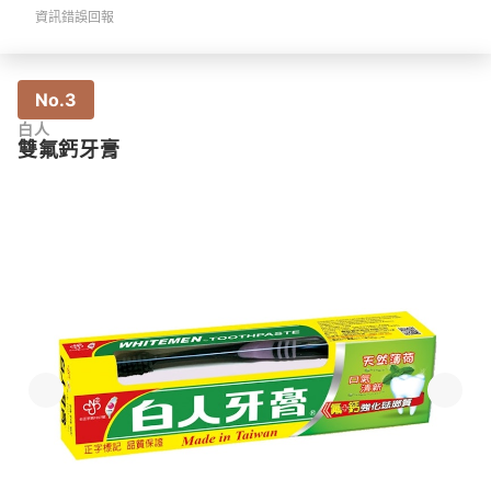
資訊錯誤回報
No.3
白人
雙氟鈣牙膏