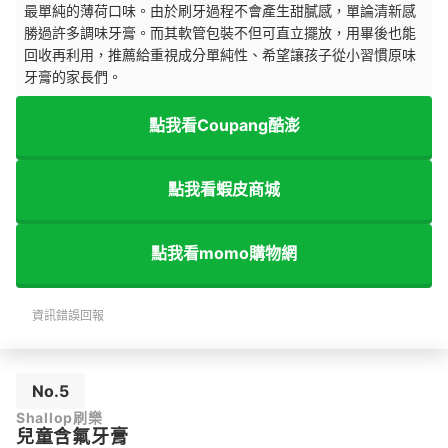
最單純的薄荷口味。由於刷牙過程不會產生甜膩感，單論清新感
勝過許多調味牙膏。而其軟管包裝不但
可直立擺放，用畢後也能
回收再利用，推薦給重視成分單純性、希望讓孩子從小習慣原味
牙膏的家長們。
點我看Coupang酷澎
點我看蝦皮商城
點我看momo購物網
資訊錯誤回報
No.5
Shallop刷樂
兒童含氟牙膏