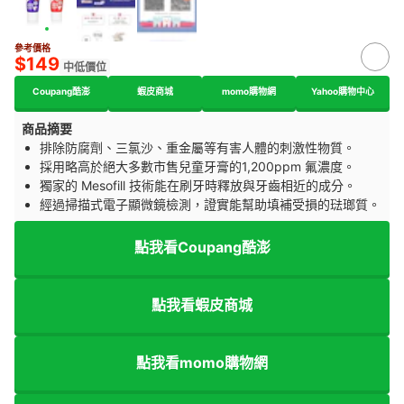
參考價格
$149
中低價位
Coupang酷澎
蝦皮商城
momo購物網
Yahoo購物中心
商品摘要
排除防腐劑、三氯沙、重金屬等有害人體的刺激性物質。
採用略高於絕大多數市售兒童牙膏的1,200ppm 氟濃度。
獨家的 Mesofill 技術能在刷牙時釋放與牙齒相近的成分。
經過掃描式電子顯微鏡檢測，證實能幫助填補受損的琺瑯質。
點我看Coupang酷澎
點我看蝦皮商城
點我看momo購物網