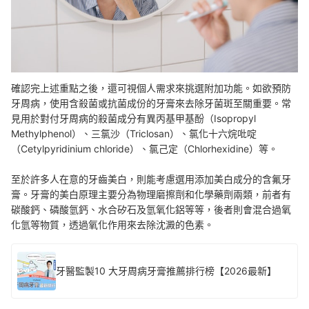
確認完上述重點之後，還可視個人需求來挑選附加功能。如欲預防
牙周病，使用含殺菌或抗菌成份的牙膏來去除牙菌斑至關重要。常
見用於對付牙周病的殺菌成分有異丙基甲基酚（Isopropyl
Methylphenol）、三氯沙（Triclosan）、氯化十六烷吡啶
（Cetylpyridinium chloride）、氯己定（Chlorhexidine）等。
至於許多人在意的
牙齒美白，則能考慮選用添加美白成分的含氟牙
膏。牙膏的美白原理主要分為物理磨擦劑和化學藥劑兩類，前者有
碳酸鈣、磷酸氫鈣、水合矽石及氫氧化鋁等等，後者則會混合過氧
化氫等物質，透過氧化作用來去除沈澱的色素。
牙醫監製10 大牙周病牙膏推薦排行榜【2026最新】