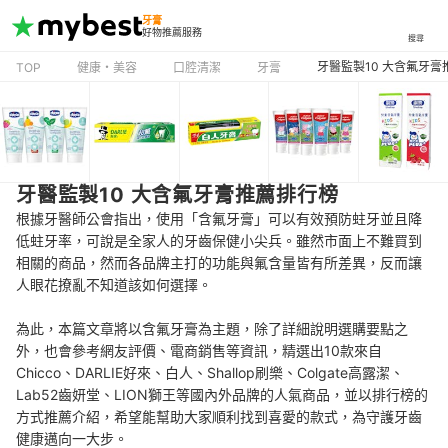
牙膏
好物推薦服務
搜尋
牙醫監製10 大含氟牙膏
TOP
健康・美容
口腔清潔
牙膏
牙醫監製10 大含氟牙膏推薦排行榜
根據牙醫師公會指出，使用「含氟牙膏」可以有效預防蛀牙並且降
低蛀牙率，可說是全家人的牙齒保健小尖兵。雖然市面上不難買到
相關的商品，然而各品牌主打的功能與氟含量皆有所差異，反而讓
人眼花撩亂不知道該如何選擇。
為此，本篇文章將以含氟牙膏為主題，除了詳細說明選購要點之
外，也會參考網友評價、電商銷售等資訊，精選出10款來自
Chicco、DARLIE好來、白人、Shallop刷樂、Colgate高露潔、
Lab52齒妍堂、LION獅王等國內外品牌的人氣商品，並以排行榜的
方式推薦介紹，希望能幫助大家順利找到喜愛的款式，為守護牙齒
健康邁向一大步。