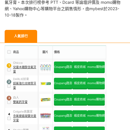
氟牙膏。本次排行榜參考 PTT、Dcard 等論壇評價及 momo購物
網、Yahoo購物中心等購物平台之銷售情形，由mybest於2023-
10-18製作。
人氣排行
商品
圖片
價格
Chicco
1
Coupang酷澎
蝦皮商城
momo購物網
兒童木糖醇含氟牙
膏
DARLIE好來
2
Coupang酷澎
蝦皮商城
momo購物網
超氟強化琺瑯質牙
膏
白人
3
Coupang酷澎
蝦皮商城
momo購物網
雙氟鈣牙膏
Colgate高露潔
4
Coupang酷澎
蝦皮商城
momo購物網
含氟健齒凝露兒童
牙膏
Shallop刷樂