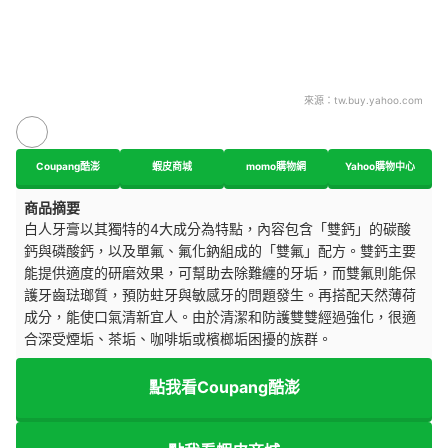
來源：
tw.buy.yahoo.com
Coupang酷澎
蝦皮商城
momo購物網
Yahoo購物中心
商品摘要
白人牙膏以其獨特的4大成分為特點，內容包含「雙鈣」的碳酸
鈣與磷酸鈣，以及單氟、氟化鈉組成的「雙氟」配方。雙鈣主要
能提供適度的研磨效果，可幫助去除難纏的牙垢，而雙氟則能保
護牙齒琺瑯質，預防蛀牙與敏感牙的問題發生。再搭配
天然薄荷
成分，能使口氣清新宜人。由於清潔和防護雙雙經過強化，很適
合深受
煙垢、茶垢、咖啡垢或檳榔垢困擾的族群。
點我看Coupang酷澎