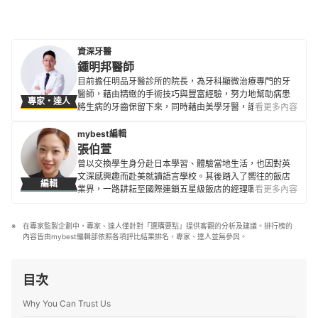
資深牙醫
鍾明邦醫師
目前擔任明品牙醫診所的院長，為牙科顯微治療專門的牙
醫師，藉由精緻的手術技巧與豐富經驗，努力地幫助病患
專家・達人
將生病的牙齒保留下來，同時藉由美學牙醫，讓病患重拾
看更多內容
笑容。閒暇時，更喜歡旅行與做菜，轉換並體驗不一樣的
生活模式。 學經歷： 美國密西根大學牙周病研究所訪問學
mybest編輯
者 美國密西根大學植牙暨牙周病學進修 中華民國牙髓病專
張伯萱
科醫師 明品牙醫診所院長
曾以交換學生身分赴日本學習、體驗當地生活，也因對英
鍾明邦醫師的簡介
文深感興趣而赴美就讀語言學校。其後踏入了嚮往的飯店
編輯
業界，一路耕耘至國際連鎖五星級飯店的經理職，因此對
看更多內容
生活品味、居家雜貨、個人金融規劃等皆有研究。目前是
專職翻譯及文章寫手，在工作之餘，擔任世界展望會志工
在專家監製企劃中，專家、達人僅針對「選購要點」提供客觀的分析及建議。排行榜的
並參與兒童援助計劃，希望能以微薄之力對社會有所貢
內容皆由mybest編輯部依照各項評比結果排名，專家、達人並無參與。
獻。
張伯萱的簡介
目次
Why You Can Trust Us