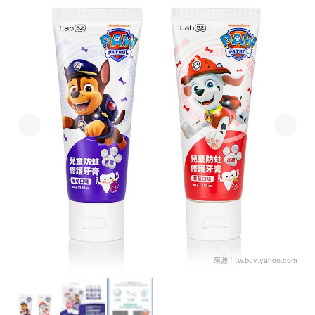
來源：
tw.buy.yahoo.com