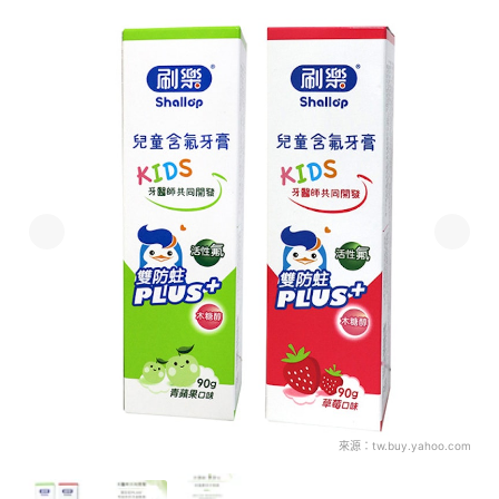
來源：
tw.buy.yahoo.com