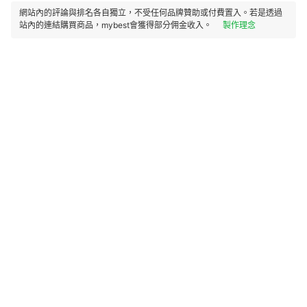
網站內的評論與排名各自獨立，不受任何品牌贊助或付費置入。若是透過
站內的連結購買商品，mybest會獲得部分佣金收入。
製作理念