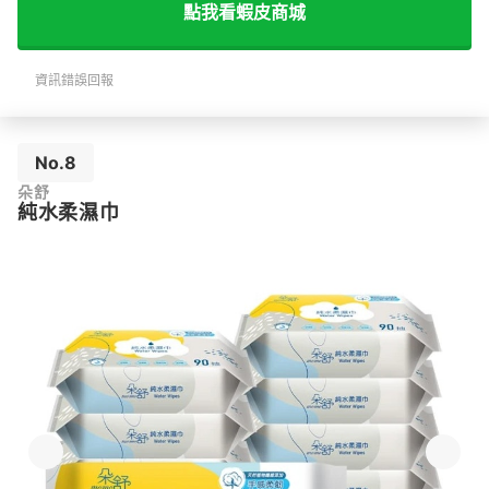
點我看蝦⽪商城
資訊錯誤回報
No.8
朵舒
純水柔濕巾