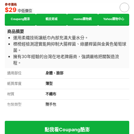
參考價格
$29
中低價位
Coupang酷澎
蝦皮商城
momo購物網
Yahoo購物中心
商品摘要
運用柔織技術讓紙巾內部充滿大量水分。
標榜經檢測證實能夠抑制大腸桿菌、綠膿桿菌與金黃色葡萄球
菌。
擁有30年經驗的台灣在地老牌廠商，強調嚴格把關製造流
程。
適用部位
身體、臉部
紙質厚度
薄型
材質
不織布
包裝類型
隨手包
點我看Coupang酷澎