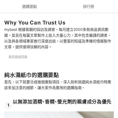
4
大人用來擦臉應選臉部專用款，但不建議過於頻繁或擦私密處
選購要點
排行榜
純水濕紙巾 推薦排行榜
Why You Can Trust Us
參考更多種類的濕紙巾與相關用品
mybest 根據客觀的採訪及調查，每月建立2000多款商品資訊數
據。並且在每篇文章製作上投入大量心力，其中包含嚴謹的調查，
以及與各領域專家進行深度訪談。以豐富的知識及準確的情報製作
文章，提供值得信賴的內容。
資訊錯誤回報
純水濕紙巾的選購要點
首先，以下就要分成幾個重點項目，深入剖析挑選純水濕紙巾時應
該多加注意的細節，讓大家作為實用的選購指南。
以無添加酒精、香精、螢光劑的親膚成分為優先
1