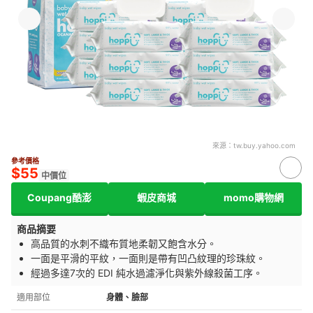
來源：
tw.buy.yahoo.com
參考價格
$55
中價位
Coupang酷澎
蝦皮商城
momo購物網
商品摘要
高品質的水刺不織布質地柔韌又飽含水分。
一面是平滑的平紋，一面則是帶有凹凸紋理的珍珠紋。
經過多達7次的 EDI 純水過濾淨化與紫外線殺菌工序。
適用部位
身體、臉部