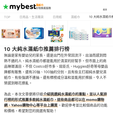
濕紙巾
好物推薦服務
搜尋
10 大純水濕紙
TOP
日用品・生活雜貨
日用紙
濕紙巾
10 大純水濕紙巾推薦排行榜
無論是家有嬰幼兒的家長，還是出門在外常因流汗、出油而感到悶
熱不適的人，純水濕紙巾都是能用於清潔的好幫手。
但市面上的商
品
琳瑯滿目
，不但 Costco好市多、屈臣氏、H
uggies好奇等母嬰品
牌
都有販售，還有20抽、100抽的分別，且有些主打超純水
嬰兒濕
紙巾、有些強調不連抽，還有標榜成分溫和並能用於擦臉，令人不
禁感到眼花撩亂。
為此，本次文章便將仔細
介紹挑選純水濕紙巾的重點，並以人氣排
行榜的形式推薦多款純水濕紙巾，這些商品都可以在 momo購物
網、Yahoo購物中心等平台上購買
。歡迎參考並比較個商品的功能
和價格，希望對您的挑選有幫助！