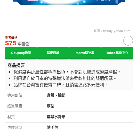
來源：
tw.buy.yahoo.com
參考價格
$75
中價位
Coupang酷澎
蝦皮商城
momo購物網
Yahoo購物中心
商品摘要
保濕度與延展性都極為出色，不會對肌膚造成過度摩擦。
利用源自於日本的特殊織法帶來柔軟無比的舒適觸感。
品牌在台灣富有優秀口碑，且銷售通路多元便利。
適用部位
身體、臉部
紙質厚度
厚型
材質
縲縈水針布
包裝類型
隨手包