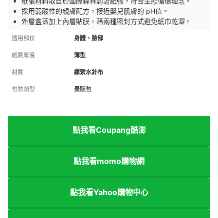
紙張材料取自於國際森林認證紙張，符合生態循環理念。
採用弱酸性的親膚配方，接近嬰兒肌膚的 pH值。
外層盒蓋加上內層貼膜，藉兩種密封方式避免紙巾乾澀。
適用部位
身體、臉部
紙質厚度
薄型
材質
縲縈水針布
包裝類型
量販包
點我看Coupang酷澎
點我看momo購物網
點我看Yahoo購物中心