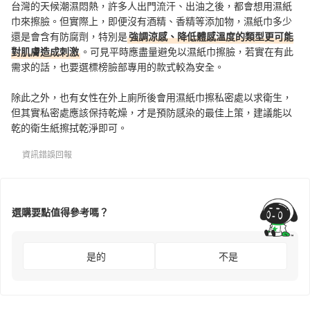
台灣的天候潮濕悶熱，許多人出門流汗、出油之後，都會想用濕紙
巾來擦臉。但實際上，即便沒有酒精、香精等添加物，濕紙巾多少
還是會含有防腐劑，特別是
強調涼感、降低體感溫度的類型更可能
對肌膚造成刺激
。可見平時應盡量避免以濕紙巾擦臉，若實在有此
需求的話，也要選標榜臉部專用的款式較為安全。
除此之外，也有女性在外上廁所後會用濕紙巾擦私密處以求衛生，
但其實私密處應該保持乾燥，才是預防感染的最佳上策，建議能以
乾的衛生紙擦拭乾淨即可。
資訊錯誤回報
選購要點值得參考嗎？
是的
不是