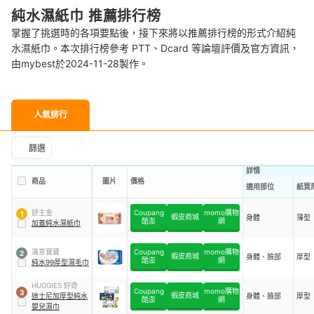
純水濕紙巾 推薦排行榜
掌握了挑選時的各項要點後，接下來將以推薦排行榜的形式介紹純
水濕紙巾。本次排行榜參考 PTT、Dcard 等論壇評價及官方資訊，
由mybest於2024-11-28製作。
人氣排行
篩選
詳情
商品
圖片
價格
適用部位
紙質
舒主金
Coupang
momo購物
1
蝦皮商城
身體
薄型
酷澎
網
加蓋純水濕紙巾
滿意寶寶
Coupang
momo購物
2
蝦皮商城
身體、臉部
厚型
酷澎
網
純水99厚型濕毛巾
HUGGIES 好奇
Coupang
momo購物
3
蝦皮商城
迪士尼加厚型純水
身體、臉部
厚型
酷澎
網
嬰兒濕巾