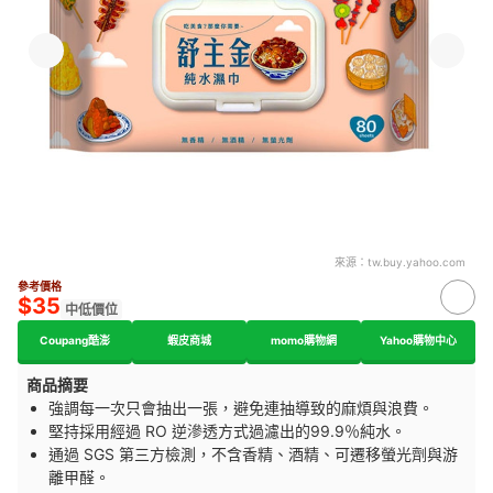
來源：
tw.buy.yahoo.com
參考價格
$35
中低價位
Coupang酷澎
蝦皮商城
momo購物網
Yahoo購物中心
商品摘要
強調每一次只會抽出一張，避免連抽導致的麻煩與浪費。
堅持採用經過 RO 逆滲透方式過濾出的99.9％純水。
通過 SGS 第三方檢測，不含香精、酒精、可遷移螢光劑與游
離甲醛。