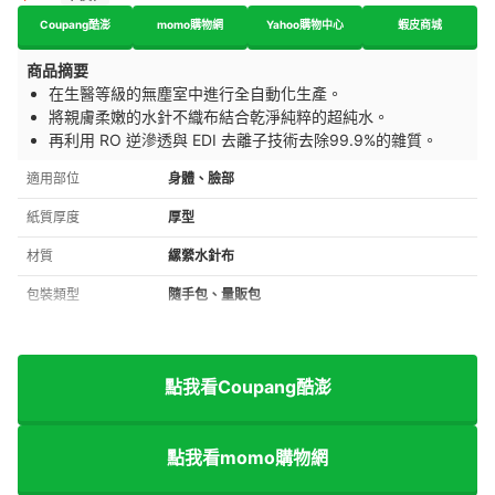
Coupang酷澎
momo購物網
Yahoo購物中心
蝦⽪商城
商品摘要
在生醫等級的無塵室中進行全自動化生產。
將親膚柔嫩的水針不織布結合乾淨純粹的超純水。
再利用 RO 逆滲透與 EDI 去離子技術去除99.9%的雜質。
適用部位
身體、臉部
紙質厚度
厚型
材質
縲縈水針布
包裝類型
隨手包、量販包
點我看Coupang酷澎
點我看momo購物網