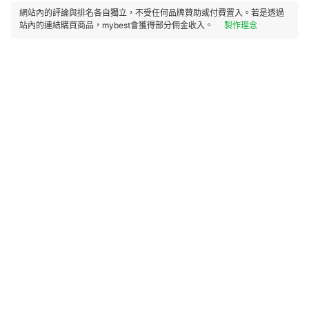
網站內的評論與排名各自獨立，不受任何品牌贊助或付費置入。若是透過
站內的連結購買商品，mybest會獲得部分佣金收入。
製作理念