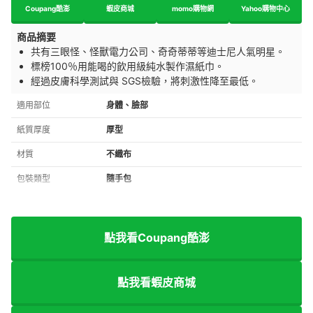
Coupang酷澎
蝦皮商城
momo購物網
Yahoo購物中心
商品摘要
共有三眼怪、怪獸電力公司、奇奇蒂蒂等迪士尼人氣明星。
標榜100％用能喝的飲用級純水製作濕紙巾。
經過皮膚科學測試與 SGS檢驗，將刺激性降至最低。
適用部位
身體、臉部
紙質厚度
厚型
材質
不織布
包裝類型
隨手包
點我看Coupang酷澎
點我看蝦皮商城