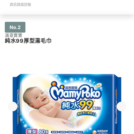
資訊錯誤回報
No.2
滿意寶寶
純水99厚型濕毛巾