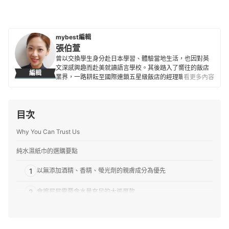
mybest編輯
張伯萱
曾以交換學生身分赴日本學習、體驗當地生活，也因對英
文深感興趣而赴美就讀語言學校。其後踏入了嚮往的飯店
編輯
業界，一路耕耘至國際連鎖五星級飯店的經理職，因此對
看更多內容
生活品味、居家雜貨、個人金融規劃等皆有研究。目前是
專職翻譯及文章寫手，在工作之餘，擔任世界展望會志工
並參與兒童援助計劃，希望能以微薄之力對社會有所貢
目次
獻。
張伯萱的簡介
Why You Can Trust Us
純水濕紙巾的選購要點
1
以無添加酒精、香精、螢光劑的親膚成分為優先
2
會擦屁屁需要含水量充足的大張厚款
3
不會連抽的盒蓋開口才好單手抽取