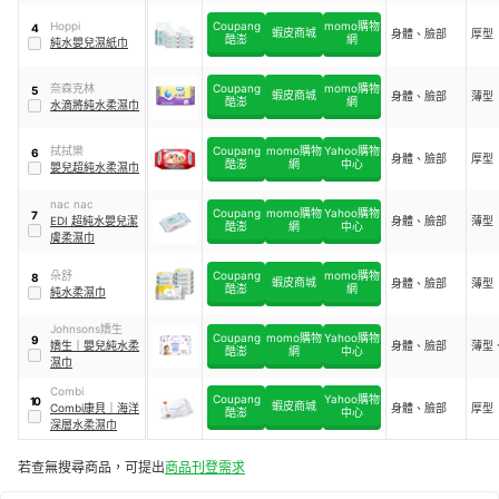
Hoppi
Coupang
momo購物
4
蝦皮商城
身體、臉部
厚型
酷澎
網
純水嬰兒濕紙巾
奈森克林
Coupang
momo購物
5
蝦皮商城
身體、臉部
薄型
酷澎
網
水滴將純水柔濕巾
拭拭樂
Coupang
momo購物
Yahoo購物
6
身體、臉部
厚型
酷澎
網
中心
嬰兒超純水柔濕巾
nac nac
Coupang
momo購物
Yahoo購物
7
EDI 超純水嬰兒潔
身體、臉部
薄型
酷澎
網
中心
膚柔濕巾
朵舒
Coupang
momo購物
8
蝦皮商城
身體、臉部
薄型
酷澎
網
純水柔濕巾
Johnsons嬌生
Coupang
momo購物
Yahoo購物
9
嬌生
｜
嬰兒純水柔
身體、臉部
薄型
酷澎
網
中心
濕巾
Combi
Coupang
Yahoo購物
10
蝦皮商城
Combi康貝
｜
海洋
身體、臉部
厚型
酷澎
中心
深層水柔濕巾
若查無搜尋商品，可提出
商品刊登需求