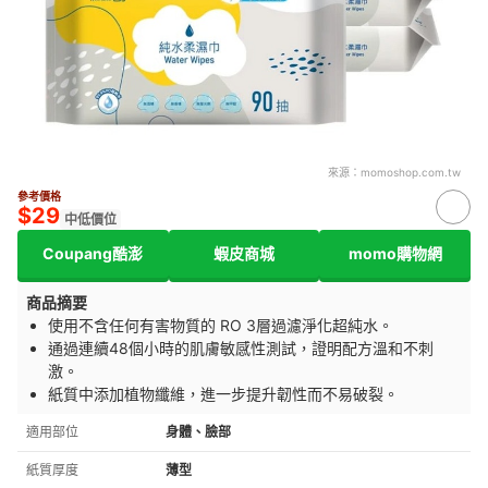
來源：
momoshop.com.tw
參考價格
$29
中低價位
Coupang酷澎
蝦皮商城
momo購物網
商品摘要
使用不含任何有害物質的 RO 3層過濾淨化超純水。
通過連續48個小時的肌膚敏感性測試，證明配方溫和不刺
激。
紙質中添加植物纖維，進一步提升韌性而不易破裂。
適用部位
身體、臉部
紙質厚度
薄型