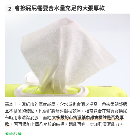
會擦屁屁需要含水量充足的大張厚款
2
基本上，濕紙巾的厚度越厚，含水量也會隨之提高，帶來柔韌舒適
且不易破的優點，也更好將髒污擦拭乾淨，相當適合在幫寶寶換尿
布時用來清潔屁股。而絕
大多數的市售濕紙巾都會標註是否為厚
款
，若再添加上凹凸壓紋的結構，還能再進一步加強清潔能力。
看排行榜