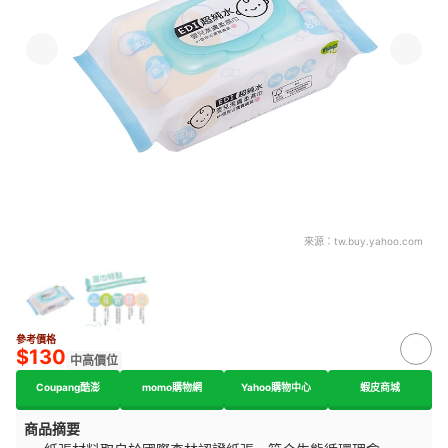
來源：
tw.buy.yahoo.com
參考價格
$130
中高價位
Coupang酷澎
momo購物網
Yahoo購物中心
蝦⽪商城
商品摘要