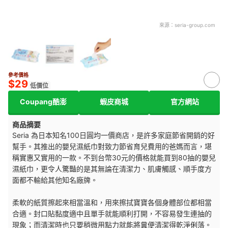
來源：
seria-group.com
參考價格
$29
低價位
Coupang酷澎
蝦皮商城
官方網站
商品摘要
Seria 為日本知名100日圓均一價商店，是許多家庭節省開銷的好
幫手。其推出的嬰兒濕紙巾對致力節省育兒費用的爸媽而言，堪
稱實惠又實用的一款。不到台幣30元的價格就能買到80抽的嬰兒
濕紙巾，更令人驚豔的是其無論在清潔力、肌膚觸感、順手度方
面都不輸給其他知名廠牌。
柔軟的紙質擦起來相當溫和，用來擦拭寶寶各個身體部位都相當
合適。封口貼黏度適中且單手就能順利打開，不容易發生連抽的
現象；而清潔時也只要稍微用點力就能將糞便清潔得乾淨俐落。