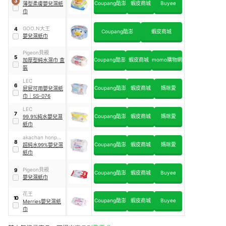
3
Coupang酷澎
蝦皮商城
Buyee
薄型柔膚嬰兒濕紙
巾
GOO.N大王
4
Coupang酷澎
蝦皮商城
嬰兒濕紙巾
Pigeon貝親
5
Coupang酷澎
蝦皮商城
momo購物網
加厚型純水濕巾 盒
裝
LEC
6
Coupang酷澎
蝦皮商城
媽咪愛
屁屁可用嬰兒濕紙
巾
｜
SS-076
LEC
7
Coupang酷澎
蝦皮商城
媽咪愛
99.9%純水嬰兒濕
紙巾
akachan honpo
8
Coupang酷澎
蝦皮商城
媽咪愛
阿卡將
超純水99%嬰兒濕
紙巾
Pigeon貝親
9
Coupang酷澎
蝦皮商城
Buyee
嬰兒濕紙巾
花王
10
Coupang酷澎
蝦皮商城
Buyee
Merries嬰兒濕紙
巾