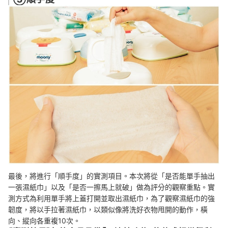
最後，將進行「順手度」的實測項目。本次將從「是否能單手抽出
一張濕紙巾」以及「是否一擦馬上就破」做為評分的觀察重點。實
測方式為利用單手將上蓋打開並取出濕紙巾，為了觀察濕紙巾的強
韌度，將以手拉著濕紙巾，以類似像將洗好衣物甩開的動作，橫
向、縱向各重複10次。