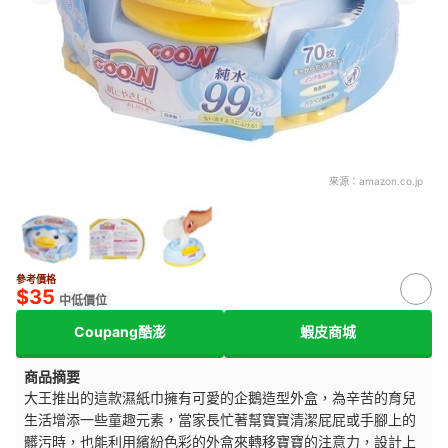
來源：
amazon.co.jp
參考價格
$35
中低價位
Coupang酷澎
蝦皮商城
商品摘要
大王推出的這款濕紙巾擁有可愛的企鵝造型外盒，為辛苦的育兒
生活增添一些童趣元素，當家長忙著幫寶寶清潔屁屁或手腳上的
髒污時，也能利用繽紛色彩的外盒來轉移寶寶的注意力，設計上