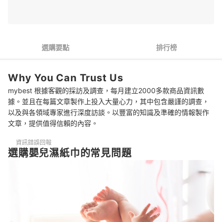
可以將濕紙巾沖入馬桶或資源回收嗎？
濕紙巾可以用來消毒嗎？
選購要點
排行榜
濕紙巾難以擦去便垢怎麼辦？
開箱28款人氣日本嬰兒濕紙巾
Why You Can Trust Us
mybest 根據客觀的採訪及調查，每月建立2000多款商品資訊數
推薦十大日本嬰兒濕紙巾人氣排行榜
據。並且在每篇文章製作上投入大量心力，其中包含嚴謹的調查，
總結
以及與各領域專家進行深度訪談。以豐富的知識及準確的情報製作
文章，提供值得信賴的內容。
資訊錯誤回報
選購嬰兒濕紙巾的常見問題