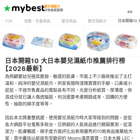
嬰兒濕紙巾
好物推薦服務
搜尋
日本開箱10
TOP
母嬰・兒童用品
嬰兒用品
嬰兒濕紙巾
日本開箱10 大日本嬰兒濕紙巾推薦排行榜
【2026最新】
為照顧嬰幼兒極其脆弱、敏感的肌膚，市面上不少廠商推出了主打
溫和、純淨的嬰兒濕紙巾，供家長隨時清理寶寶的手腳、口鼻或小
屁屁。不過市售產品的賣點各有不同，光是分析紙質、厚薄度、保
濕成分就已讓人傷透腦筋，何況還要考慮開銷成本、回購的方便
性、抽取的順手度等等。
因此本文將彙整挑選、使用嬰兒濕紙巾時大家常碰到的問題，並從
各大網路平台蒐集多款台、日熱銷的人氣商品進行開箱實測，從清
潔力、肌膚觸感、順手度方面評比出表現優秀的10款商品推薦給大
家，當中囊括以紙尿布受歡迎的 Moony滿意寶寶、日本大廠 LEC、