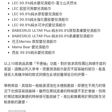
LEC 99.9%純水嬰兒濕紙巾-富士山天然水
LEC 屁屁可用嬰兒濕紙巾
LEC 99.9％純水厚型嬰兒濕紙巾
LEC 99.9%純水強化壓紋嬰兒濕紙巾
LEC 99.9％純水可沖式嬰兒濕紙巾
BABIESRUS ULTAR Plus 純水99.9%厚型柔膚嬰兒濕紙巾
BABIESRUS ULTAR Plus 純水99.9%柔膚嬰兒濕紙巾
花王Merries 厚型嬰兒濕紙巾
Mama Bear 嬰兒濕紙巾
西友 99.9%純水嬰兒濕紙巾
以上10款商品具備「不連抽」功能，對於追求高性價比與順手度的
家庭，請務必列入參考。而實測濕紙巾是否不容易破的部分，能直
接丟入馬桶沖掉的款式同樣在此項目獲得低分的評價。
舉例來說，其就如一般紙張浸泡在水裡般脆弱，即便在不用力的情
況下也很容易就破掉。雖然在擦拭皮膚的時候還不至於會破，但用
於擦拭塊狀糞便的時候很可能就破了，故比較推薦用於擦拭新生兒
較柔軟的糞便。
資訊錯誤回報