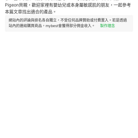
Pigeon貝親，歡迎家裡有嬰幼兒或本身屬敏感肌的朋友，一起參考
本篇文章找出適合的產品。
網站內的評論與排名各自獨立，不受任何品牌贊助或付費置入。若是透過
站內的連結購買商品，mybest會獲得部分佣金收入。
製作理念