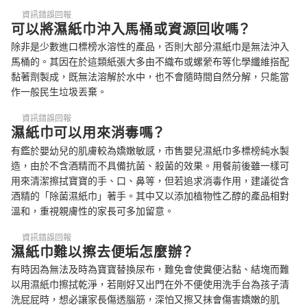
資訊錯誤回報
可以將濕紙巾沖入馬桶或資源回收嗎？
除非是少數進口標榜水溶性的產品，否則大部分濕紙巾是無法沖入
馬桶的。其因在於這類紙張大多由不織布或螺縈布等化學纖維搭配
黏著劑製成，既無法溶解於水中，也不會隨時間自然分解，只能當
作一般民生垃圾丟棄。
資訊錯誤回報
濕紙巾可以用來消毒嗎？
有鑑於嬰幼兒的肌膚較為嬌嫩敏感，市售嬰兒濕紙巾多標榜純水製
造，由於不含酒精而不具備抗菌、殺菌的效果。用餐前後雖一樣可
用來清潔擦拭寶寶的手、口、鼻等，但若追求消毒作用，建議從含
酒精的「除菌濕紙巾」著手。其中又以添加植物性乙醇的產品相對
溫和，重視親膚性的家長可多加留意。
資訊錯誤回報
濕紙巾難以擦去便垢怎麼辦？
有時因為無法及時為寶寶替換尿布，難免會使糞便沾黏、結塊而難
以用濕紙巾擦拭乾淨，若剛好又出門在外不便使用洗手台為孩子清
洗屁屁時，想必讓家長傷透腦筋，深怕又擦又抹會傷害嬌嫩的肌