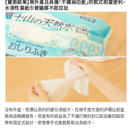
【實測結果】無外盒且具備「不連抽功能」的款式相當便利，
水溶性濕紙巾普遍經不起拉扯
沒有外盒、性價比高的的嬰兒濕紙巾，在順手度方面的評價比起盒
裝商品略顯遜色。但是有的商品為了不讓打開的封口貼自動回黏而
帶有固定式設計，即使單手也能輕鬆取出濕紙巾。