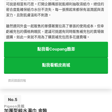
可說是相當有巧思。打開企鵝嘴部就能順利抽取濕紙巾，絕佳的
密合度能確保紙巾水份不流失，每一張擦起來都保有滋潤感與清
潔力，且對肌膚溫和不刺激。
雖然連同外盒一起販售的單價著實拉高了單張的使用成本，但幸
虧補充包的價格夠親民，建議可挑選有同時販售補充包的賣場做
選購，如此一來就不用為了購買補充包而多花運費囉。
點我看Coupang酷澎
點我看蝦皮商城
資訊錯誤回報
No.5
Pigeon貝親
加厚型純水濕巾 盒裝