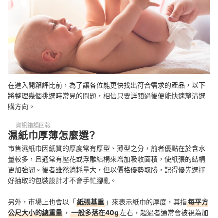
在進入開箱評比前，為了讓各位能更快找出符合需求的產品，以下
將整理幾個挑選時常見的問題，相信只要詳閱過後便能快速釐清選
購方向。
資訊錯誤回報
濕紙巾厚薄怎麼選？
市售濕紙巾因紙質的厚度常有厚型、薄型之分，前者優點在於含水
量較多，且通常有壓花或浮雕結構來增加吸收面積，使紙張的結構
更加強韌。後者雖然消耗量大，但以價格優勢取勝，記得優先選擇
好抽取的包裝設計才不會手忙腳亂。
另外，市場上也會以「
紙張基重
」來表示紙巾的厚度，其指
每平方
公尺大小的總重量
，
一般多落在40g
左右，超過者通常會被視為加