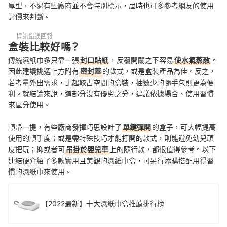
厚型，不過有些廠商並不會特別標示，屆時也可多參考網友的使用
評價來判斷。
資訊錯誤回報
盒裝比較好嗎？
傳統濕紙巾多只靠一張
封口貼紙
，反覆開關之下容易
使水氣蒸散
。
因此建議挑選上方附有
密封蓋
的款式，或是盒裝產品為佳。反之，
若考量外出需求，比起較占空間的盒裝，抽數少的隨手包則更為便
利。就結論來說，這部分沒有優劣之分，建議依據場合、使用習慣
來區分使用。
順帶一提，有些廠商發揮巧思設計了
單鍵彈開
的盒子，可大幅提高
使用的順手度；或是需特殊技巧才能打開的款式，則能避免幼兒頑
皮把玩；抑或者可
吊掛於嬰兒車
上的隨行款，都很值得參考。以下
連結便介紹了多款實用且美觀的濕紙巾盒，可另行添購搭配用得習
慣的濕紙巾來使用。
【2022最新】十大濕紙巾盒推薦排行榜