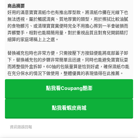
商品摘要
好用的滿意寶寶濕紙巾也有推出厚型款，將濕紙巾攤在光線下也
無法透視，屬於觸感清爽、質地厚實的類型，用於擦拭比較油膩
的食物髒污、或清理寶寶糞便時完全不用擔心擦到一半會破損而
弄髒雙手，相對也能精簡用量，對於重視品質且對育兒開銷精打
細算的家庭堪稱上上之選。
替換補充包時也非常方便，只需按壓下方按鈕便能將底部蓋子卸
下，替換補充包的步驟非常簡單且迅速，同時也能避免寶寶玩耍
而將整個外盒拆卸。60抽的包裝量算是恰到好處，確保濕紙巾能
在充分保水的情況下做使用，整體優異的表現值得在此推薦。
點我看Coupang酷澎
點我看蝦皮商城
資訊錯誤回報