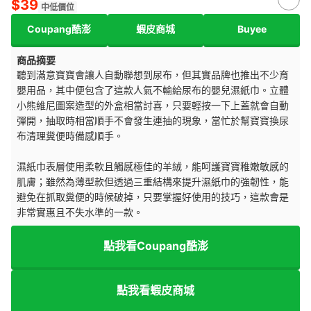
$39
中低價位
Coupang酷澎
蝦皮商城
Buyee
商品摘要
聽到滿意寶寶會讓人自動聯想到尿布，但其實品牌也推出不少育
嬰用品，其中便包含了這款人氣不輸給尿布的嬰兒濕紙巾。立體
小熊維尼圖案造型的外盒相當討喜，只要輕按一下上蓋就會自動
彈開，抽取時相當順手不會發生連抽的現象，當忙於幫寶寶換尿
布清理糞便時備感順手。
濕紙巾表層使用柔軟且觸感極佳的羊絨，能呵護寶寶稚嫩敏感的
肌膚；雖然為薄型款但透過三重結構來提升濕紙巾的強韌性，能
避免在抓取糞便的時候破掉，只要掌握好使用的技巧，這款會是
非常實惠且不失水準的一款。
點我看Coupang酷澎
點我看蝦皮商城