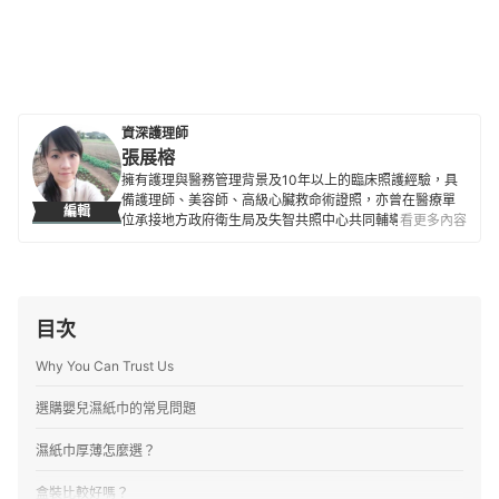
資深護理師
張展榕
擁有護理與醫務管理背景及10年以上的臨床照護經驗，具
備護理師、美容師、高級心臟救命術證照，亦曾在醫療單
編輯
位承接地方政府衛生局及失智共照中心共同輔導的失智照
看更多內容
護計畫，並協助不同年齡層的失智者進行認知促進及預防
延緩失能之課程參與，進而趨緩疾病惡化程度。熱愛人群
也喜愛與長輩互動，期望跨越不同文化族群來協助每位需
要照護的人們。
張展榕的簡介
目次
Why You Can Trust Us
選購嬰兒濕紙巾的常見問題
濕紙巾厚薄怎麼選？
盒裝比較好嗎？