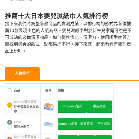
推薦十大日本嬰兒濕紙巾人氣排行榜
接下來我們將統整各款商品的實測成績，以排行榜的形式為各位推
薦10款表現出色的人氣商品。嬰兒濕紙巾對於新生兒家庭可說是不
可或缺的必備清潔物品，如何從性價比、清潔力、使用順手度等方
面找到適合的款式一點都馬虎不得。接下來就一起來看看有哪些商
品上榜吧。
人氣排行
商品
圖片
價格
Moony滿意寶寶
1
Coupang酷澎
蝦皮商城
厚型柔膚嬰兒濕紙
巾
Seria
2
Coupang酷澎
蝦皮商城
官方網站
嬰兒濕紙巾
Monny滿意寶寶