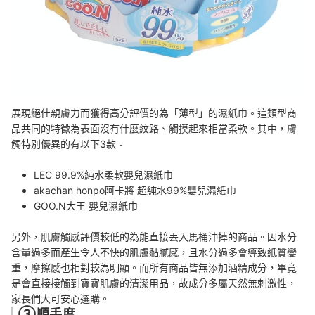
展現絕佳親膚力而獲得高分評價的為「薄型」的濕紙巾。這類型商
品共同的特徵為表面沒有什麼紋路、觸摸起來相當柔軟。其中，膚
觸特別優異的有以下3款。
LEC 99.9%純水柔軟嬰兒濕紙巾
akachan honpo阿卡將 超純水99%嬰兒濕紙巾
GOO.N大王 嬰兒濕紙巾
另外，肌膚觸感評價較低的為能直接丟入馬桶沖掉的商品。因水分
含量過多而產生令人不快的肌膚黏膩感，且水分過多會導致紙質變
重，摩擦感也相對較為明顯。而所有商品皆無添加酒精成分，畢竟
是會直接接觸到寶寶肌膚的清潔用品，故成分多屬天然無刺激性，
家長們大可安心選購。
③順手度