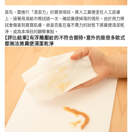
首先，要進行「清潔力」的實測項目。將人工糞便塗在人工皮膚
上，接著用濕紙巾擦拭過一次，確認糞便掉落的情形。由於用力擦
拭會傷害到寶寶肌膚，故是否能在毫不費力的狀態下將糞便清潔乾
淨，成為本項目的觀察重點。
【評比結果】有浮雕壓紋的不符合期待。意外的是很多款式
都無法將糞便清潔乾淨