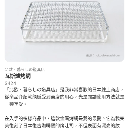
來源：
hokuohkurashi.com
北欧、暮らしの道具店
瓦斯爐烤網
$424
「北欧、暮らしの道具店」是我非常喜歡的日本線上商店，
從商品介紹就能感受到商店的用心，光是閱讀使用方法就是
一種享受。
在入手的多樣商品中，這款金屬烤網是我的最愛。它為我完
美復刻了日本復古咖啡廳的烤吐司，不但表面有漂亮的紋