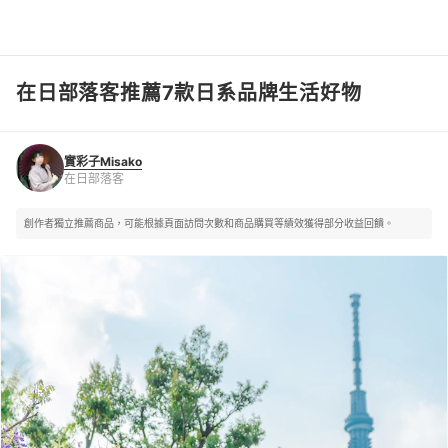
在日部落客推薦7款日系品牌生活好物
實彩子Misako
在日部落客
實彩子Misako
在日部落客
創作者獨立推薦商品，可能根據頁面訪問次數和商品購買等績效獲得部分收益回饋。