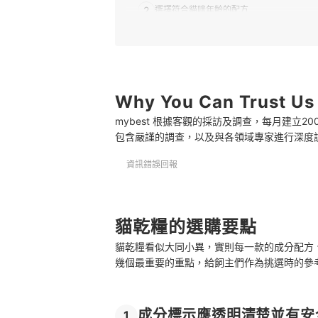
2
選擇符合貓咪年齡的配方
3
蛋白質含量需26％以上，搭配牛磺酸、脂
4
適口性也是關鍵，先買小包裝確認貓咪喜好
Why You Can Trust Us
貓乾糧 推薦排行榜
mybest 根據客觀的採訪及調查，每月建立
應該貓乾糧濕糧混合餵嗎？比例份量為何？
包含嚴謹的調查，以及與各領域專家進行深度
針對特定身體問題設計的貓飼料
資訊錯誤回報
貓乾糧的選購要點
貓乾糧看似大同小異，實則每一款的成分配方
幾個最重要的重點，給飼主們作為挑選時的參
成分標示應透明清楚並有安
1