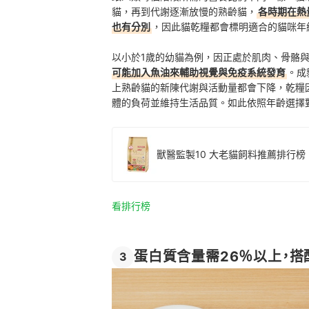
貓，再到代謝逐漸放慢的熟齡貓，
各時期在熱
也有分別
，因此貓乾糧都會標明適合的貓咪年
以小於1歲的幼貓為例，因正處於肌肉、骨骼
可能加入魚油來輔助視覺與免疫系統發育
。成
上熟齡貓的新陳代謝與活動量都會下降，乾糧
體的負荷並維持生活品質。如此依照年齡選擇
獸醫監製10 大老貓飼料推薦排行榜
看排行榜
蛋白質含量需26％以上，搭
3