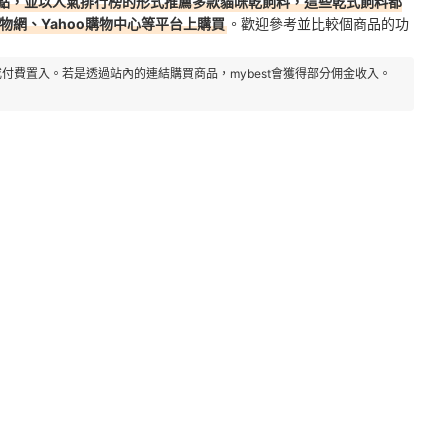
點，並以人氣排行榜的形式推薦多款貓咪乾飼料，這些乾式飼料都
物網、Yahoo購物中心等平台上購買
。歡迎參考並比較個商品的功
付費置入。若是透過站內的連結購買商品，mybest會獲得部分佣金收入。