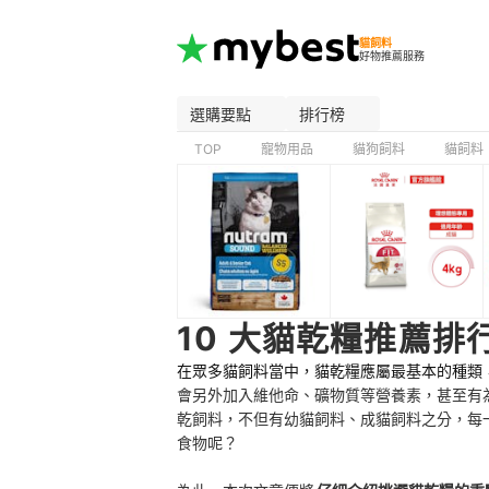
貓飼料
好物推薦服務
選購要點
排行榜
TOP
寵物用品
貓狗飼料
貓飼料
10 大貓乾糧推薦排行
在眾多貓飼料當中，貓乾糧應屬最基本的種類
會另外加入維他命、礦物質等營養素，甚至有
乾飼料，不但有幼貓飼料、成貓
飼料之分，每
食物呢？