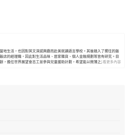
當地生活，也因對英文深感興趣而赴美就讀語言學校。其後踏入了嚮往的飯
飯店的經理職，因此對生活品味、居家雜貨、個人金融規劃等皆有研究。目
餘，擔任世界展望會志工並參與兒童援助計劃，希望能以微薄之力對社會有
看更多內容