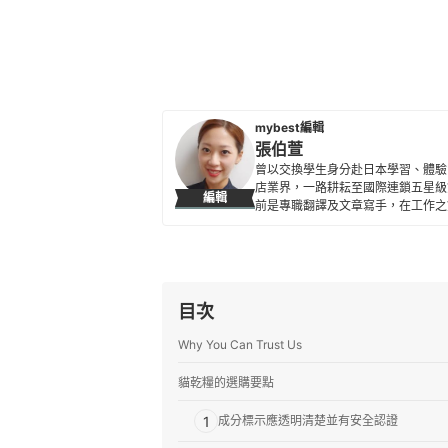
mybest編輯
張伯萱
曾以交換學生身分赴日本學習、體驗
店業界，一路耕耘至國際連鎖五星級
編輯
前是專職翻譯及文章寫手，在工作之
所貢獻。
張伯萱的簡介
目次
Why You Can Trust Us
貓乾糧的選購要點
1
成分標示應透明清楚並有安全認證