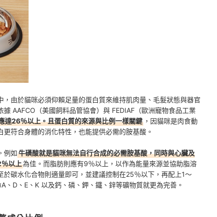
中，由於貓咪必須仰賴足量的蛋白質來維持肌肉量、毛髮狀態與器官
 AAFCO（美國飼料品管協會）與 FEDIAF（歐洲寵物食品工業
應達26％以上。且蛋白質的來源與比例一樣關鍵
，因貓咪是肉食動
白更符合身體的消化特性，也能提供必需的胺基酸。
。例如
牛磺酸就是貓咪無法自行合成的必需胺基酸，同時與心臟及
2％以上
為佳。而脂肪則應有9％以上，以作為能量來源並協助脂溶
至於碳水化合物則適量即可，並建議控制在25％以下，再配上1～
A、D、E、K 以及鈣、磷、鉀、鐵、鋅等礦物質就更為完善。