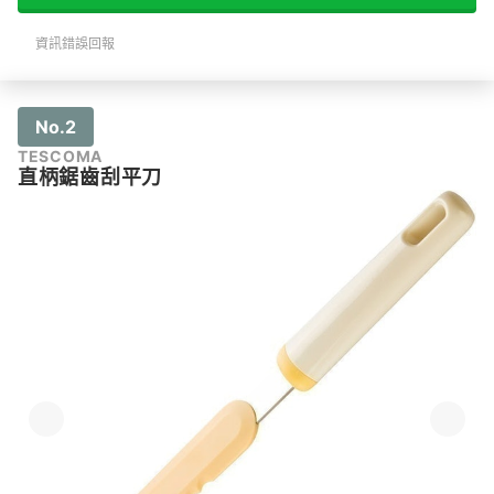
資訊錯誤回報
No.2
TESCOMA
直柄鋸齒刮平刀