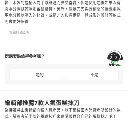
鬆。木製的握柄因為手感舒適而廣受喜愛，但是使用過後如果沒有
將水分擦拭乾淨則容易變質。另外，像是刀刃與握柄間的接縫處採
用水分難以滲入的材質，或是刀刃和握柄是一體成形的設計等款式
則會更好保養。
資訊錯誤回報
選購要點值得參考嗎？
是的
不是
編輯部推薦7款人氣蛋糕抹刀
緊接著將由編輯部介紹人氣商品，以下集結國內外廠商所設計的款
式，請參考前半部的挑選技巧來選購最適合自己的蛋糕抹刀吧！