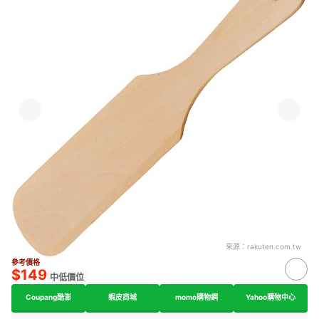
來源：
rakuten.com.tw
參考價格
$149
中低價位
Coupang酷澎
蝦皮商城
momo購物網
Yahoo購物中心