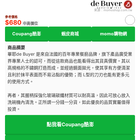
來源：
momoshop.com.tw
參考價格
$680
中高價位
Coupang酷澎
蝦皮商城
momo購物網
商品摘要
畢耶de Buyer 是來自法國的百年專業餐廚品牌，旗下產品廣受業
界專業人士的認可，而從這款商品也能看得出其貨真價實。其以
高規格的不鏽鋼打造而成，並經過鏡面拋光，使其享有方便清潔
且利於抹平表面而不易沾黏的優勢；而 L型的刀刃也能有更多元
的使用方式。
再者，其握柄採強化玻璃碳纖材質可以耐高溫，因此可放心放入
洗碗機內清洗。正所謂一分錢一分貨，如此優良的品質實屬值得
投資。
點我看Coupang酷澎