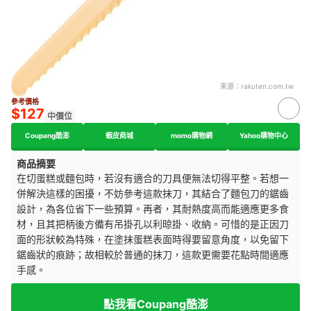
來源：
rakuten.com.tw
參考價格
$127
中價位
Coupang酷澎
蝦皮商城
momo購物網
Yahoo購物中心
商品摘要
在切蛋糕或麵包時，若沒有適合的刀具便無法切得平整。若想一
併解決這樣的困擾，不妨參考這款抹刀，其結合了麵包刀的鋸齒
設計，為各位省下一些預算。再者，其耐熱度高而能適應更多食
材，且其把柄後方備有吊掛孔以利晾掛、收納。可惜的是正因刀
面的形狀較為特殊，在塗抹蛋糕表面時得要留意角度，以免留下
鋸齒狀的痕跡；故相較於普通的抹刀，這款更需要花點時間適應
手感。
點我看Coupang酷澎