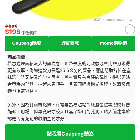
來源：
momoshop.com.tw
參考價格
$198
中低價位
Coupang酷澎
蝦皮商城
momo購物網
商品摘要
若想處理面積較大的蛋糕卷，略帶長度的刀款想必會比短刃來得
更有效率。例如這款刃長達25.5公分的產品，應能幫助各位在塗
抹奶油時又快又均勻。再者，其材質具有良好的彈性，得以更貼
合蛋糕的型體，抹起來更順手；且表面經過拋光處理，故清潔保
養也相當容易。
另外，因為其前端略薄，在需要為易沾黏的戚風蛋糕等脫模時便
能派上用場。但畢竟尺寸較大且無吊掛用的孔洞，購入前建議確
認是否有充足的收納空間才好。
點我看Coupang酷澎