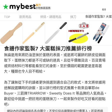
抹刀
好物推薦服務
搜尋
食譜作家監製7 大
TOP
廚房用品
烘焙・調理用品
抹刀
食譜作家監製7 大蛋糕抹刀推薦排行榜
無論是用來將奶油塗抹於蛋糕的表面，或是將可麗餅的餅皮從鍋面
取下，蛋糕抹刀都是不可或缺的道具。且從平價雜貨店、百貨賣場
或烘焙材料行等都能看到它的身影，至於價錢的範圍更是差距甚
大，種類也令人目不暇給。
為了讓無從下手的讀者更快挑選到適合自己的款式，本文將依據用
途解說選購時的訣竅，並以排行榜的型式推薦十款來自畢耶de
Buyer、三箭牌TRIARROW、Sweetly Does It 等品牌的
人氣商品。
歡迎從中挑選
一把好用的蛋糕抹刀，一起來製作好吃又好看的甜點
吧♪
網站內的評論與排名各自獨立，不受任何品牌贊助或付費置入。若是透過