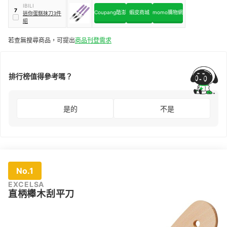
IBILI
7
Coupang酷澎
蝦皮商城
momo購物網
迷你蛋糕抹刀3件
組
若查無搜尋商品，可提出
商品刊登需求
排行榜值得參考嗎？
是的
不是
No.1
EXCELSA
直柄櫸木刮平刀