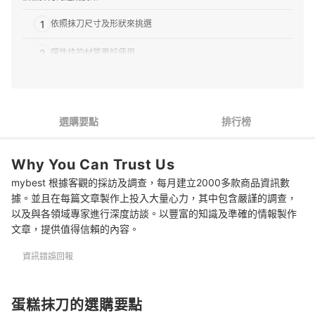
1
依照抹刀尺寸及形狀來挑選
2
彈性佳的材質更好使用
3
以方便保養的材質與設計為佳
編輯部推薦7款人氣蛋糕抹刀
選購要點
排行榜
專家解惑！選購蛋糕抹刀的常見問題
Why You Can Trust Us
Q：抹出漂亮蛋糕表面的技巧？
mybest 根據客觀的採訪及調查，每月建立2000多款商品資訊數
Q：能用其他廚房用品取代蛋糕抹刀嗎？
據。並且在每篇文章製作上投入大量心力，其中包含嚴謹的調查，
以及與各領域專家進行深度訪談。以豐富的知識及準確的情報製作
Q：做蛋糕還需要哪些烘焙用品？
文章，提供值得信賴的內容。
總結
資訊錯誤回報
蛋糕抹刀的選購要點