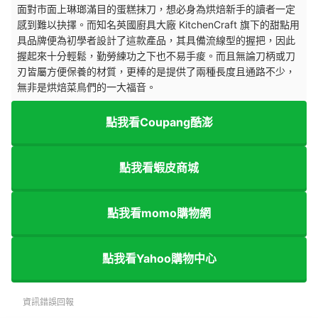
面對市面上琳瑯滿目的蛋糕抹刀，想必身為烘焙新手的讀者一定
感到難以抉擇。而知名英國廚具大廠 KitchenCraft 旗下的甜點用
具品牌便為初學者設計了這款產品，其具備流線型的握把，因此
握起來十分輕鬆，勤勞練功之下也不易手痠。而且無論刀柄或刀
刃皆屬方便保養的材質，更棒的是提供了兩種長度且通路不少，
無非是烘焙菜鳥們的一大福音。
點我看Coupang酷澎
點我看蝦皮商城
點我看momo購物網
點我看Yahoo購物中心
資訊錯誤回報