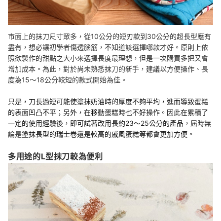
市面上的抹刀尺寸眾多，從10公分的短刃款到30公分的超長型應有
盡有，想必讓初學者傷透腦筋，不知道該選擇哪款才好。原則上依
照欲製作的甜點之大小來選擇長度最理想，但是一次購買多把又會
增加成本。為此，對於尚未熟悉抹刀的新手，建議以方便操作、長
度為15～18公分較短的款式開始為佳。
只是，刀長過短可能使塗抹奶油時的厚度不夠平均，進而導致蛋糕
的表面凹凸不平；另外，在移動蛋糕時也不好操作。因此在累積了
一定的使用經驗後，即可試著改用長約23～25公分的產品，
屆時無
論是
塗抹長型的瑞士卷還是較高的戚風蛋糕等都會更加方便。
多用途的L型抹刀較為便利