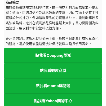
商品摘要
由於裝飾蛋糕需要精細地作業，故一般抹刀的刀面幅度並不會太
寬；然而，烘焙時仍不乏講求效率的步驟，因此市面上仍有主打
寬版設計的抹刀。例如這款產品的刀寬達.55cm，能夠剷起較多
奶油或餡料，尤其在填滿擠花袋時能幫上大忙；且刀面兩側為斜
面設計，用以刮除多餘餡料也很方便。
要注意的是因該款木製品並未上蠟，故較不耐潮濕且有容易染色
的疑慮，請於使用後盡速清洗並保持乾燥以延長使用壽命。
點我看Coupang酷澎
點我看蝦皮商城
點我看momo購物網
點我看Yahoo購物中心