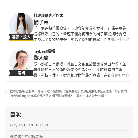
料理部落客／作家
桶子葉
「一個差點得厭食症、而被食記拯救的女孩。」桶子葉是
這樣稱呼自己的。曾經不懂為何而食的桶子葉從網路食記
專家・達人
中發現了食物的美好，開始了食記的撰寫，而在體會到
看更多內容
「能吃就是福」的同時也發現了自身對烘培及料理的興
趣。 幾年前，因緣際會接觸到了「植物性飲食」與「全食
mybest編輯
物飲食」，本身就很喜愛蔬果的桶子葉也在2018年下旬，
黎人瑜
正式開啟了純素人生。在部落格中分享純素食譜，讓素食
從小熱愛日本動漫，就讀日文系且於畢業後赴日留學，並
者有更多的選擇，並在2021年出版食譜書《Nora桶子葉的
曾任職於日本的遊戲媒體及遊戲公司。平時經常關注遊
編輯
全植物能量點心》。透過她的文章，不但可以製作出美味
戲、科技、休閒、健康和理財等最新資訊，喜歡嘗試不同
看更多內容
料理，也能夠更了解食物本身富含的營養及特色。
的新鮮事物，閒暇之餘也愛好手作、下廚和愛貓玩耍。目
桶子葉的簡介
前在 mybest 任職已超過5年，積極尋求各領域專家見解，
在專家監製企劃中，專家、達人僅針對「選購要點」提供客觀的分析及建議。排行榜的
以確保資訊正確性為最優先。
內容皆由mybest編輯部依照各項評比結果排名，專家、達人並無參與。
黎人瑜的簡介
目次
Why You Can Trust Us
蛋糕抹刀的選購要點