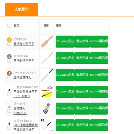
人氣排行
商品
圖片
價格
EXCELSA
1
Coupang酷澎
蝦皮商城
momo購物網
直柄櫸木刮平刀
TESCOMA
2
Coupang酷澎
蝦皮商城
momo購物網
直柄鋸齒刮平刀
Sweetly Does It
3
Coupang酷澎
蝦皮商城
momo購物網
直柄蛋糕抹刀
三箭牌TRIARROW
4
Coupang酷澎
蝦皮商城
momo購物網
不鏽鋼漸薄抹平刀
｜
CS-100-1
瑞士維氏
5
Coupang酷澎
蝦皮商城
momo購物網
VICTORINOX
蛋糕抹刀
｜
5.2603.10
畢耶de Buyer
6
Coupang酷澎
蝦皮商城
momo購物網
FKO碳纖握柄系列
不鏽鋼彎角抹刀