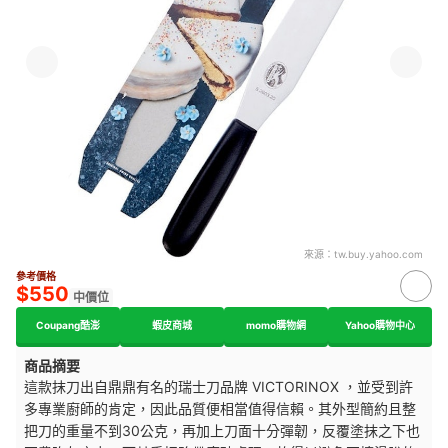
來源：
tw.buy.yahoo.com
參考價格
$550
中價位
Coupang酷澎
蝦皮商城
momo購物網
Yahoo購物中心
商品摘要
這款抹刀出自鼎鼎有名的瑞士刀品牌 VICTORINOX ，並受到許
多專業廚師的肯定，因此品質便相當值得信賴。其外型簡約且整
把刀的重量不到30公克，再加上刀面十分彈韌，反覆塗抹之下也