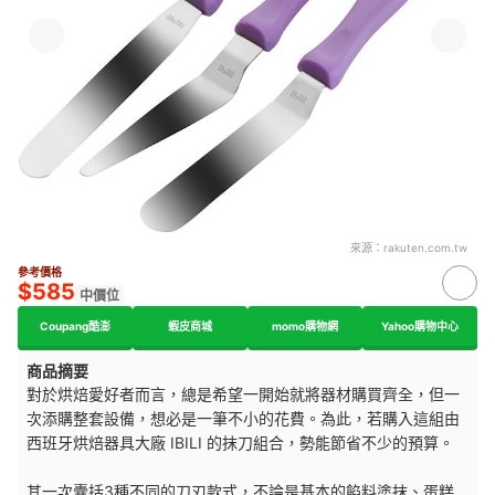
來源：
rakuten.com.tw
參考價格
$585
中價位
Coupang酷澎
蝦皮商城
momo購物網
Yahoo購物中心
商品摘要
對於烘焙愛好者而言，總是希望一開始就將器材購買齊全，但一
次添購整套設備，想必是一筆不小的花費。為此，若購入這組由
西班牙烘焙器具大廠 IBILI 的抹刀組合，勢能節省不少的預算。
其一次囊括3種不同的刀刃款式，不論是基本的餡料塗抹、蛋糕