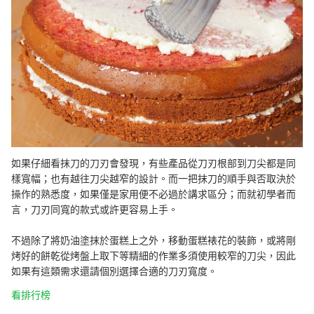
如果仔細看抹刀的刀刃會發現，有些產品從刀刃根部到刀尖都是同
樣寬幅；也有越往刀尖越窄的設計。而一把抹刀的順手與否取決於
操作的熟悉度，如果僅是家用便不必過於講求區分；而就初學者而
言，刀刃同寬的款式或許更容易上手。
不過除了將奶油塗抹於蛋糕上之外，移動蛋糕裱花的裝飾，或將剛
烤好的餅乾從烤盤上取下等精細的作業多須使用較窄的刀尖，因此
如果有這類需求還請個別選擇合適的刀刃寬度。
看排行榜