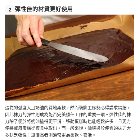
彈性佳的材質更好使用
2
蛋糕的弧度大且奶油的質地柔軟，然而裝飾工序勢必得講求精細，
因此抹刀的彈性則成為能否完美勝任工作的重要一環。彈性佳的抹
刀除了便於將奶油塗得更平滑，移動蛋糕時也能輕鬆許多，且更方
便將戚風蛋糕從模具中取出。而一般來說，價錢過於便宜的抹刀大
多缺乏彈性；單價高者則通常更為柔軟、靈活。