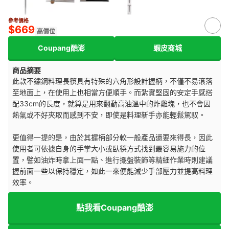
參考價格
$669
高價位
Coupang酷澎
蝦皮商城
商品摘要
此款不鏽鋼料理長筷具有特殊的六角形設計握柄，不僅不易滾落
至地面上，在使用上也相當方便順手。
而紮實堅固的安定手感搭
配33cm的長度
，就算是用來翻動高油溫中的炸雞塊，也不會因
熱氣或不好夾取而感到不安，即使是料理新手亦能輕鬆駕馭。
更值得一提的是，由於其握柄部分較一般產品還要來得長，因此
使用者可依據自身的手掌大小或臥筷方式找到最容易施力的位
置，譬如油炸時拿上面一點、進行擺盤裝飾等精細作業時則建議
握前面一些以保持穩定，如此一來便能減少手部壓力並提高料理
效率。
點我看Coupang酷澎