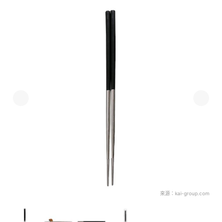
來源：
kai-group.com