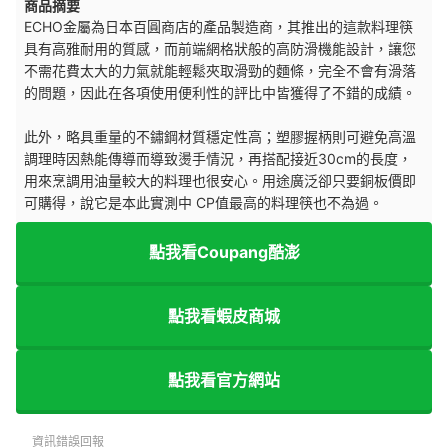
商品摘要
ECHO金屬為日本百圓商店的產品製造商，其推出的這款料理筷
具有高雅耐用的質感，而前端網格狀般的高防滑機能設計，讓您
不需花費太大的力氣就能輕鬆夾取滑勁的麵條，完全不會有滑落
的問題，因此在各項使用便利性的評比中皆獲得了不錯的成績。
此外，略具重量的不鏽鋼材質穩定性高；塑膠握柄則可避免高溫
調理時因熱能傳導而導致燙手情況，再搭配接近30cm的長度，
用來烹調用油量較大的料理也很安心。用途廣泛卻只要銅板價即
可購得，說它是本此實測中 CP值最高的料理筷也不為過。
點我看Coupang酷澎
點我看蝦皮商城
點我看官方網站
資訊錯誤回報