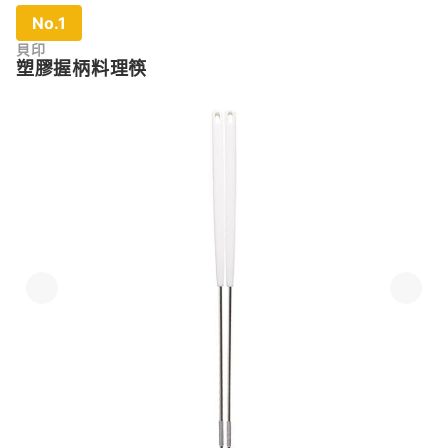
No.1
貝印
塑膠握柄料理筷