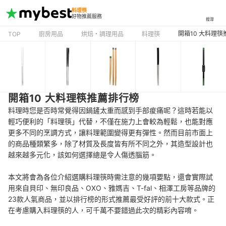
料理筷
好物推薦服務
搜尋
開箱10 大料理
TOP
廚房用品
烘焙・調理用品
料理筷
開箱10 大料理筷推薦排行榜
料理時您是否時常覺得因鍋鏟太重而感到手部痠痛呢？這時若能以
輕巧便利的「料理筷」代替，不僅在施力上會較為輕鬆，也能對應
更多不同的烹調方式，讓料理範圍變得更有彈性。然而目前市面上
的商品種類繁多，除了材質及長度皆有所不同之外，其造型設計也
越來越多元化，該如何選擇總是令人傷透腦筋。
本文將會為各位介紹選購料理筷時需注意的幾項要點，還會實際試
用來自貝印、無印良品、OXO、雅媽吉、T-fal、相澤工房等品牌的
23款人氣商品，並以排行榜的形式推薦最受好評的前十大款式。正
在考慮購入料理筷的人，可千萬不要錯過此次的精彩內容唷。