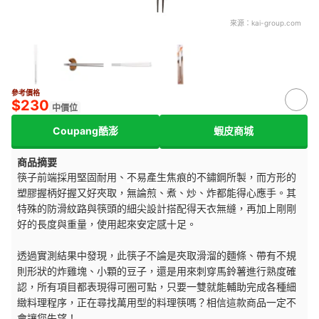
來源：
kai-group.com
參考價格
$230
中價位
Coupang酷澎
蝦皮商城
商品摘要
筷子前端採用堅固耐用、
不易產生焦痕
的不鏽鋼所製，而方形的
塑膠握柄好握又好夾取，無論煎、煮、炒、炸都能得心應手。其
特殊的防滑紋路與筷頭的細尖設計
搭配得天衣無縫
，
再加上剛剛
好的長度與重量
，使用起來安定感十足。
透過實測結果中發現，此筷子不論是夾取滑溜的麵條、帶有不規
則形狀的炸雞塊、小顆的豆子，還是用來刺穿馬鈴薯進行熟度確
認，所有項目都表現得可圈可點，只要一雙就能輔助完成各種細
緻料理程序，正在尋找萬用型的料理筷嗎？相信這款商品一定不
會讓您失望！