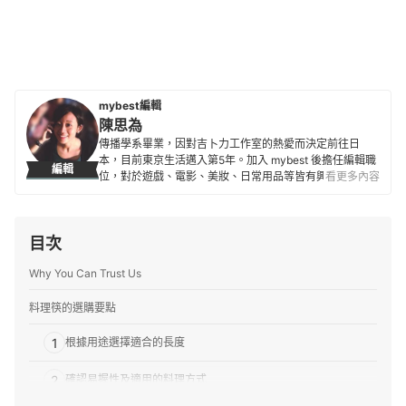
mybest編輯
陳思為
傳播學系畢業，因對吉卜力工作室的熱愛而決定前往日
本，目前東京生活邁入第5年。加入 mybest 後擔任編輯職
編輯
位，對於遊戲、電影、美妝、日常用品等皆有興趣及研究
看更多內容
熱忱，希望能透過對自身的鞭策將最值得信賴的資訊傳遞
給讀者。
陳思為的簡介
目次
Why You Can Trust Us
料理筷的選購要點
1
根據用途選擇適合的長度
2
確認易握性及適用的料理方式