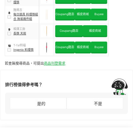
理筷
雅媽吉
8
Coupang酷澎
蝦皮商城
Buyee
每日道具 料理筷組
合 無垢兩件組
相澤工房
9
Coupang酷澎
蝦皮商城
長筷 天削
T-fal特福
10
Coupang酷澎
蝦皮商城
Buyee
Ingenio 料理筷
若查無搜尋商品，可提出
商品刊登需求
排行榜值得參考嗎？
是的
不是