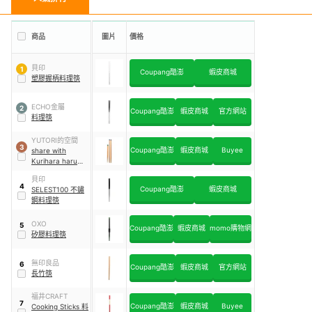
商品
圖片
價格
貝印
1
Coupang酷澎
蝦皮商城
塑膠握柄料理筷
ECHO金屬
2
Coupang酷澎
蝦皮商城
官方網站
料理筷
YUTORI的空間
3
Coupang酷澎
蝦皮商城
Buyee
share with
Kurihara harumi
多用途料理筷 3組
貝印
入
4
Coupang酷澎
蝦皮商城
SELEST100 不鏽
鋼料理筷
OXO
5
Coupang酷澎
蝦皮商城
momo購物網
矽膠料理筷
無印良品
6
Coupang酷澎
蝦皮商城
官方網站
長竹筷
福井CRAFT
7
Coupang酷澎
蝦皮商城
Buyee
Cooking Sticks 料