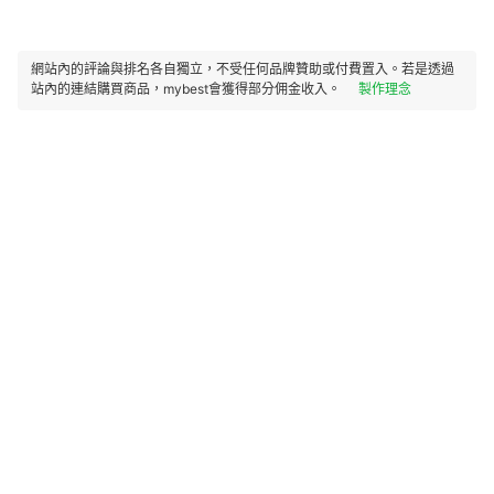
網站內的評論與排名各自獨立，不受任何品牌贊助或付費置入。若是透過
站內的連結購買商品，mybest會獲得部分佣金收入。
製作理念