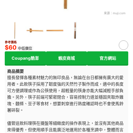
來源：
muji.com
參考價格
$60
中低價位
Coupang酷澎
蝦皮商城
官方網站
商品摘要
擅長發揮各種素材魅力的無印良品，無論在台日都擁有廣大的愛
用者。此款筷子採用了韌度強的天然竹子製作而成，適中的長度
可方便調理或作為公筷使用，超輕量的筷身亦能大幅減輕手部負
擔。另外，筷子前端可緊密閉合，容易控制力道並穩固夾取炸雞
塊、麵條、豆子等食材，想要刺穿進行熟度確認時也不會使馬鈴
薯碎裂。
儘管這款料理筷在擺盤等細緻度的操作表現上，並沒有其他商品
來得優秀，但使用順手且能廣泛地運用於各種烹調中，整體而言