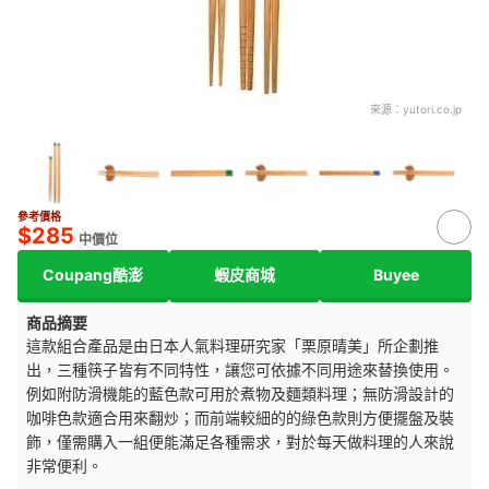
來源：
yutori.co.jp
參考價格
3+
$285
中價位
Coupang酷澎
蝦皮商城
Buyee
商品摘要
這款組合產品是由日本人氣料理研究家「栗原晴美」所企劃推
出，三種筷子皆有不同特性，讓您可依據不同用途來替換使用。
例如附防滑機能的藍色
款
可用於煮物及麵類料理；無防滑設計的
咖啡色
款
適合用來翻炒；而前端較細的的綠色
款
則方便擺盤及裝
飾，僅需購入一組
便能滿足各種需求
，對於每天做料理的人來說
非常便利。