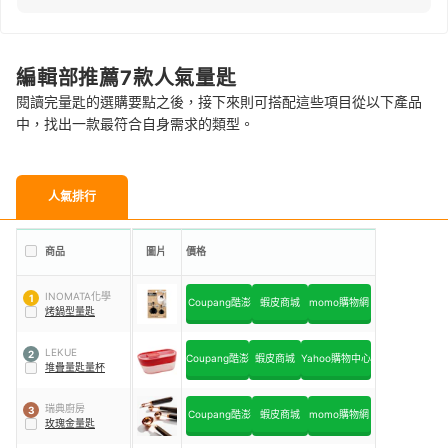
編輯部推薦7款人氣量匙
閱讀完量匙的選購要點之後，接下來則可搭配這些項目從以下產品
中，找出一款最符合自身需求的類型。
人氣排行
商品
圖片
價格
INOMATA化學
1
Coupang酷澎
蝦皮商城
momo購物網
烤鍋型量匙
LEKUE
2
Coupang酷澎
蝦皮商城
Yahoo購物中心
堆疊量匙量杯
瑞典廚房
3
Coupang酷澎
蝦皮商城
momo購物網
玫瑰金量匙