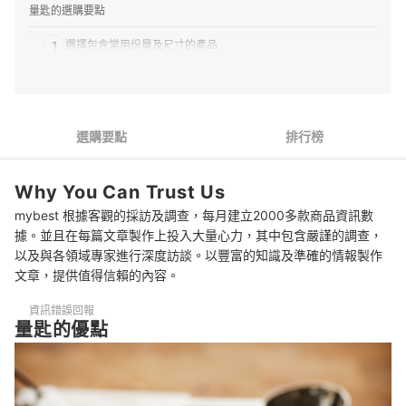
量匙的選購要點
1
選擇包含常用份量及尺寸的產品
2
配合常使用的調味料選擇材質
3
選擇好上手、易收納的形狀
選購要點
排行榜
4
提升使用體驗的小巧思
Why You Can Trust Us
5
電子式量匙：可將測量輕鬆數字化
mybest 根據客觀的採訪及調查，每月建立2000多款商品資訊數
編輯部推薦7款人氣量匙
據。並且在每篇文章製作上投入大量心力，其中包含嚴謹的調查，
以及與各領域專家進行深度訪談。以豐富的知識及準確的情報製作
專家解惑！選購量匙的常見問題
文章，提供值得信賴的內容。
該如何洗掉量匙的油膩感？
資訊錯誤回報
量匙的優點
食譜上的1盎司、1品脫、1磅分別是多少mL？
烘焙還需要什麼廚房用品？
也不要忘記準備量杯