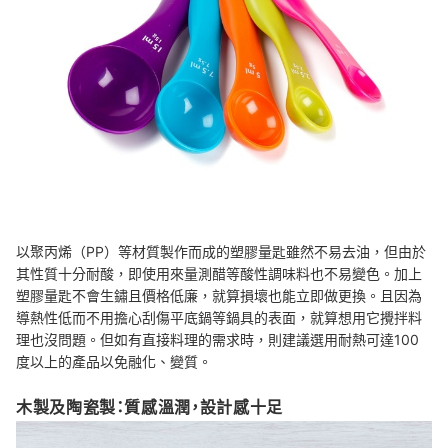
以聚丙烯（PP）等材質製作而成的塑膠量匙雖然不易去油，但由於
其性質十分耐酸，即使用來量測醋等酸性調味料也不易變色。加上
塑膠量匙不會生鏽且價格低廉，就算損壞也能立即做更換。且因為
導熱性低而不用擔心刮傷平底鍋等鍋具的表面，就算想用它攪拌料
理也沒問題。但如有直接料理的需求時，則建議選用耐熱可達100
度以上的產品以免融化、變質。
木製及陶瓷製：質感溫潤，設計感十足