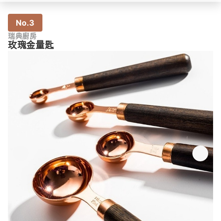
No.3
瑞典廚房
玫瑰金量匙