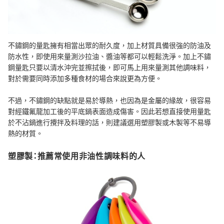
不鏽鋼的量匙擁有相當出眾的耐久度，加上材質具備很強的防油及
防水性，即使用來量測沙拉油、醬油等都可以輕鬆洗淨。加上不鏽
鋼量匙只要以清水沖完並擦拭後，即可馬上用來量測其他調味料，
對於需要同時添加多種食材的場合來說更為方便。
不過，不鏽鋼的缺點就是易於導熱，也因為是金屬的緣故，很容易
對經鐵氟龍加工後的平底鍋表面造成傷害。因此若想直接使用量匙
於不沾鍋進行攪拌及料理的話，則建議選用塑膠製或木製等不易導
熱的材質。
塑膠製：推薦常使用非油性調味料的人