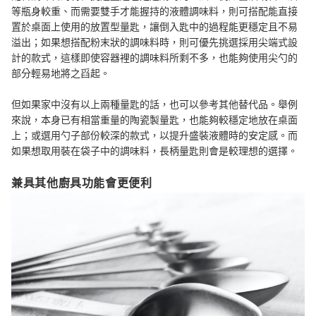
等瓶身較重、而需要雙手才能握持的液體調味料，則可搭配能直接
置於桌面上使用的放置型量匙，讓倒入匙中的過程能更穩定且不易
溢出；如果想搭配粉末狀的調味料時，則可優先挑選採用尖端式設
計的款式，這樣即使容器裡的調味料所剩不多，也能夠使用尖勺的
部分輕易地將之舀起。
但如果家中沒有以上兩種量匙的話，也可以參考其他替代品。舉例
來說，本身已有相當重量的陶瓷製量匙，也能夠較穩定地放在桌面
上；或選用勺子部份較深的款式，以提升盛裝液體時的安定感。而
如果想取用裝在袋子中的調味料，長柄量匙則會是較理想的選擇。
兼具其他廚具功能會更便利