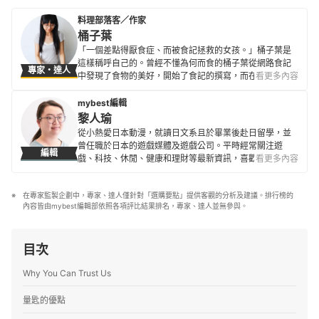
料理部落客／作家
桶子葉
「一個差點得厭食症、而被食記拯救的女孩。」桶子葉是
這樣稱呼自己的。曾經不懂為何而食的桶子葉從網路食記
專家・達人
中發現了食物的美好，開始了食記的撰寫，而在體會到
看更多內容
「能吃就是福」的同時也發現了自身對烘培及料理的興
趣。 幾年前，因緣際會接觸到了「植物性飲食」與「全食
mybest編輯
物飲食」，本身就很喜愛蔬果的桶子葉也在2018年下旬，
黎人瑜
正式開啟了純素人生。在部落格中分享純素食譜，讓素食
從小熱愛日本動漫，就讀日文系且於畢業後赴日留學，並
者有更多的選擇，並在2021年出版食譜書《Nora桶子葉的
曾任職於日本的遊戲媒體及遊戲公司。平時經常關注遊
編輯
全植物能量點心》。透過她的文章，不但可以製作出美味
戲、科技、休閒、健康和理財等最新資訊，喜歡嘗試不同
看更多內容
料理，也能夠更了解食物本身富含的營養及特色。
的新鮮事物，閒暇之餘也愛好手作、下廚和愛貓玩耍。目
桶子葉的簡介
前在 mybest 任職已超過5年，積極尋求各領域專家見解，
在專家監製企劃中，專家、達人僅針對「選購要點」提供客觀的分析及建議。排行榜的
以確保資訊正確性為最優先。
內容皆由mybest編輯部依照各項評比結果排名，專家、達人並無參與。
黎人瑜的簡介
目次
Why You Can Trust Us
量匙的優點