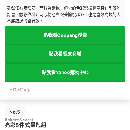
雖然僅有兩種尺寸而較為遺憾，但它的色彩選擇豐富且造型優雅
討喜，想必作料理時心情也會跟著愉悅起來，也是喜歡鳥類的人
不能錯過的設計款。
點我看Coupang酷澎
點我看蝦皮商城
點我看Yahoo購物中心
資訊錯誤回報
No.5
BakersSecret
亮彩5件式量匙組