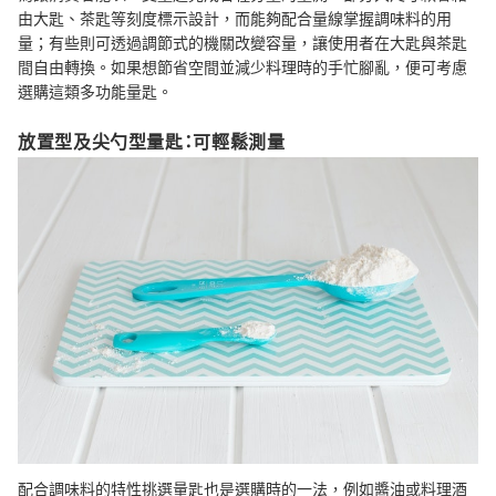
由大匙、茶匙等刻度標示設計，而能夠配合量線掌握調味料的用
量；有些則可透過調節式的機關改變容量，讓使用者在大匙與茶匙
間自由轉換。如果想節省空間並減少料理時的手忙腳亂，便可考慮
選購這類多功能量匙。
放置型及尖勺型量匙：可輕鬆測量
配合調味料的特性挑選量匙也是選購時的一法，例如醬油或料理酒