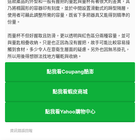
這款產品的外型和一般有握把的量匙與量杯有著很大的差異，其
乃將橢圓形的容器印有刻度，並於中間設置滑動式的蹄型隔層，
使用者可藉此調整所需的容量，既省下多把器具又能得到精準的
份量。
而量杯不但好握取且防滑，更以透明與紅色區分兩種容量，並可
與量匙相疊收納。只是也正因為沒有握把，故手可能比較容易接
觸到食材，多少令人在意衛生層面的疑慮。另外也因無吊掛孔，
所以用後得想辦法找地方曬乾與收納。
點我看Coupang酷澎
點我看蝦皮商城
點我看Yahoo購物中心
資訊錯誤回報