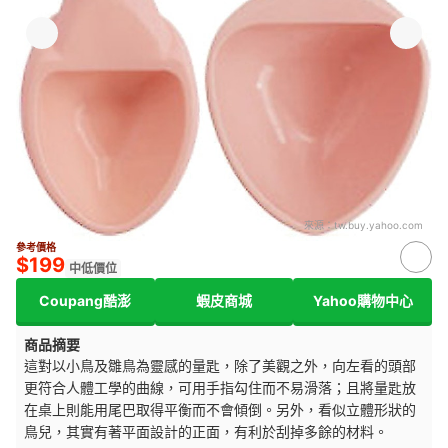
來源：
tw.buy.yahoo.com
參考價格
$199
中低價位
Coupang酷澎
蝦皮商城
Yahoo購物中心
商品摘要
這對以小鳥及雛鳥為靈感的量匙，除了美觀之外，向左看的頭部
更符合人體工學的曲線，可用手指勾住而不易滑落；且將量匙放
在桌上則能用尾巴取得平衡而不會傾倒。另外，看似立體形狀的
鳥兒，其實有著平面設計的正面，有利於刮掉多餘的材料。