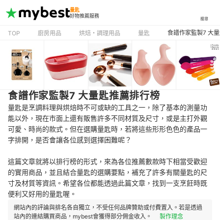
量匙
好物推薦服務
搜尋
食譜作家監製7 大
TOP
廚房用品
烘焙・調理用品
量匙
食譜作家監製7 大量匙推薦排行榜
量匙是烹調料理與烘焙時不可或缺的工具之一，除了基本的測量功
能以外，現在市面上還有販售許多不同材質及尺寸，或是主打外觀
可愛、時尚的款式。但在選購量匙時，若將這些形形色色的產品一
字排開，是否會讓各位感到選擇困難呢？
這篇文章就將以排行榜的形式，來為各位推薦數款時下相當受歡迎
的實用商品，並且結合量匙的選購要點，補充了許多有關量匙的尺
寸及材質等資訊。希望各位都能透過此篇文章，找到一支烹飪時既
便利又好用的量匙喔。
網站內的評論與排名各自獨立，不受任何品牌贊助或付費置入。若是透過
站內的連結購買商品，mybest會獲得部分佣金收入。
製作理念