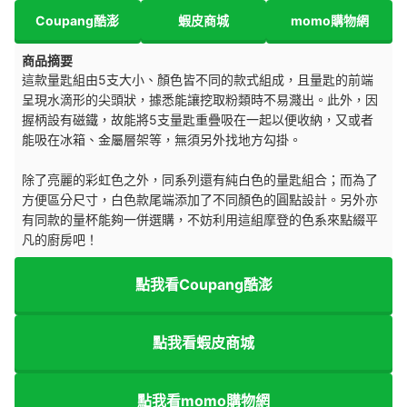
Coupang酷澎
蝦皮商城
momo購物網
商品摘要
這款量匙組由5支大小、顏色皆不同的款式組成，且量匙的前端
呈現水滴形的尖頭狀，據悉能讓挖取粉類時不易濺出。此外，因
握柄設有磁鐵，故能將5支量匙重疊吸在一起以便收納，又或者
能吸在冰箱、金屬層架等，無須另外找地方勾掛。
除了亮麗的彩虹色之外，同系列還有純白色的量匙組合；而為了
方便區分尺寸，白色款尾端添加了不同顏色的圓點設計。另外亦
有同款的量杯能夠一併選購，不妨利用這組摩登的色系來點綴平
凡的廚房吧！
點我看Coupang酷澎
點我看蝦皮商城
點我看momo購物網