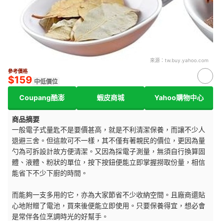
來源：
tw.buy.yahoo.com
參考價格
$159
中低價位
Coupang酷澎
蝦皮商城
Yahoo購物中心
商品摘要
一般電子式量匙不是要價甚高，就是不利清潔保養，而讓不少人
退避三舍。但這款可不一樣，其不僅有著親民的價位，更因為量
勺為可拆設計故方便清潔。又因為採電子測量，無須自行換算固
體、液體、粉狀的單位，按下按鈕便能立即掌握撈取份量，相信
能省下不少下廚的時間。
而能夠一支多用的它，亦為大家節省不少收納空間。且廠商還貼
心地附贈了電池，買來後便能立即使用。只要保養得宜，想必會
是常伴各位烹調時光的好幫手。