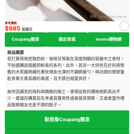
來源：
momoshop.com.tw
參考價格
$985
高價位
Coupang酷澎
蝦皮商城
momo購物網
商品摘要
若打算用來挖取奶粉、咖啡豆等裝在深度明顯的容器中之食材，
不妨選購這個握把較長的系列。此外，其另一大特色在於利用懷
舊的木質握柄襯托著玫瑰金光澤的不鏽鋼量勺，與坊間的塑膠量
匙有著大異其趣的美感，且手感也相當良好。
無奈因講究的用料與精緻的做工，使得這款的價格相對高出不
少，建議在購買前先考慮其實用性或者提高預算，又或者當作禮
品致贈親友也是不錯的點子。
點我看Coupang酷澎