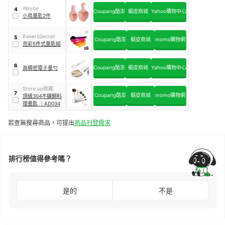
Waybe
4
Coupang酷澎
蝦皮商城
Yahoo購物中心
小鳥量匙2件
BakersSecret
5
Coupang酷澎
蝦皮商城
momo購物網
亮彩5件式量匙組
6
Coupang酷澎
蝦皮商城
Yahoo購物中心
高精密電子量勺
Store up收藏
7
Coupang酷澎
蝦皮商城
momo購物網
頂級304不鏽鋼料
理量匙
｜
AD034
若查無搜尋商品，可提出
商品刊登需求
排行榜值得參考嗎？
是的
不是