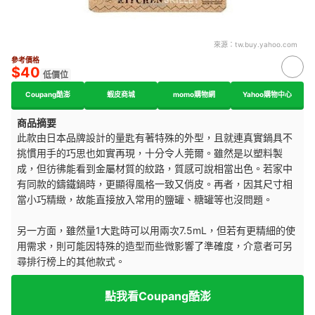
來源：
tw.buy.yahoo.com
參考價格
$40
低價位
Coupang酷澎
蝦皮商城
momo購物網
Yahoo購物中心
商品摘要
此款由日本品牌設計的量匙有著特殊的外型，且就連真實鍋具不
挑慣用手的巧思也如實再現，十分令人莞爾。雖然是以塑料製
成，但彷彿能看到金屬材質的紋路，質感可說相當出色。若家中
有同款的鑄鐵鍋時，更顯得風格一致又俏皮。再者，因其尺寸相
當小巧精緻，故能直接放入常用的鹽罐、糖罐等也沒問題。
另一方面，雖然量1大匙時可以用兩次7.5mL，但若有更精細的使
用需求，則可能因特殊的造型而些微影響了準確度，介意者可另
尋排行榜上的其他款式。
點我看Coupang酷澎