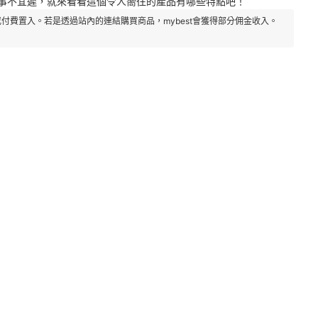
。事不宜遲，就來看看這個令人嚮往的產品有哪些特點吧！
付費置入。若是透過站內的連結購買商品，mybest會獲得部分佣金收入。