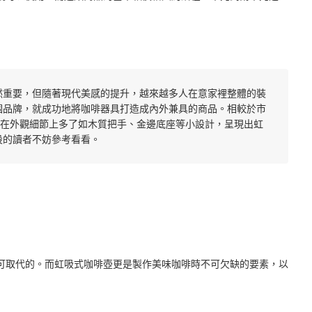
然重要，但隨著現代美感的提升，越來越多人在意家裡整體的裝
 這個品牌，就成功地將咖啡器具打造成內外兼具的商品。相較於市
吸壺在外觀細節上多了如木質把手、金邊底座等小設計，呈現出虹
設的讀者不妨參考看看。
可取代的。而虹吸式咖啡壺更是製作美味咖啡時不可欠缺的要素，以