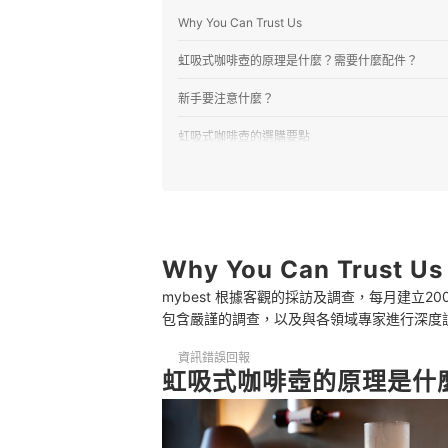
Why You Can Trust Us
虹吸式咖啡壺的原理是什麼？需要什麼配件？
新手要注意什麼？
虹吸式咖啡壺的選購要點
1
萃取的難易度取決於加熱方式
2
根據飲用人數選擇，入門挑選2～3杯份量
3
先確認配件規格以及是否容易購買
Why You Can Trust Us
mybest 根據客觀的採訪及調查，每月建立
4
寬壺口壺及金屬濾網相對易於清潔
包含嚴謹的調查，以及與各領域專家進行深度
5
從以虹吸壺聞名的品牌選擇
資訊錯誤回報
虹吸式咖啡壺的原理是什
推薦十大虹吸式咖啡壺人氣排行榜
怎麼用虹吸壺煮出好喝的咖啡？