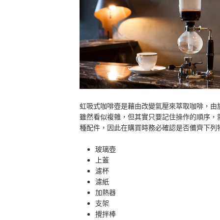
如何清洗虹吸式咖啡壺？
可以用瓦斯爐搭配虹吸壺嗎？
其他便利的咖啡沖泡用具
總結
虹吸式咖啡壺是藉由改變氣壓來萃取咖啡，由
雖然看似複雜，但其實只要記住操作的順序，
種配件，因此在購買時務必確認是否備齊下列
玻璃壺
上蓋
濾杯
濾紙
加熱器
支架
攪拌棒