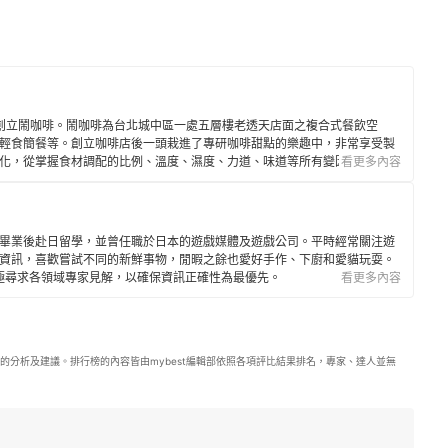
6年創立鬧咖啡。鬧咖啡為台北城中區一處五層樓老透天店面之複合式餐飲空
輕食簡餐等。創立咖啡店後一頭栽進了專研咖啡甜點的樂趣中，非常享受製
化，從掌握食材調配的比例、溫度、濕度、力道、味道等所有變因中，不斷
看更多內容
目前最拿手的甜點是戚風蛋糕、肉桂捲、磅蛋糕、乳酪蛋糕。
畢業後赴日留學，並曾任職於日本的遊戲媒體及遊戲公司。平時經常關注遊
資訊，喜歡嘗試不同的新鮮事物，閒暇之餘也愛好手作、下廚和愛貓玩耍。
年，積極尋求各領域專家見解，以確保資訊正確性為最優先。
看更多內容
的分析及建議。排行榜的內容皆由mybest編輯部依照各項評比結果排名，專家、達人並無