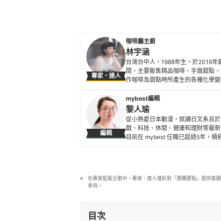
咖啡廳主廚
林宇涵
台灣台中人，1988年生。於201
間，主要販售精品咖啡、手做甜點、
專家・達人
作咖啡及甜點時所產生的各種化學變
嘗試只為找到最完美的風味及口感。
林宇涵的簡介
mybest編輯
黎人瑜
從小熱愛日本動漫，就讀日文系且於
戲、科技、休閒、健康和理財等最新
編輯
目前在 mybest 任職已超過5
黎人瑜的簡介
在專家監製企劃中，專家、達人僅針對「選購要點」提供客觀
參與。
目次